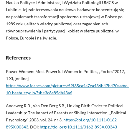
Nauk o Polityce i Administracji Wydziału Politologii UMCS w
Lublinie. Jej zainteresowania naukowo-badawcze koncentrują się
na problemach transformacji społeczno-ustrojowej w Polsce po
1989 roku, elitach władzy publicznej oraz zagadnieniach
równouprawnienia i partycypacji kobiet w sferze publicznej w
Polsce, Europie i na świecie.
References
Power Women: Most Powerful Women in Politics, „Forbes”2017,
1 XI, [online]
https://www.forbes.com/pictures/59f35ca4a7ea436b47b470aa/no-
10-beata-szydlo/?sh=3c8e85db43a6
.
Andeweg R.B., Van Den Berg S.B., Linking Birth Order to Political
Leadership: The Impact of Parents or Sibling Interaction, „Political
Psychology” 2003, vol. 24, nr 3,
https://doi.org/10.1111/0162-
895X.00343
. DOI:
https://doi.org/10.1111/0162-895X.00343