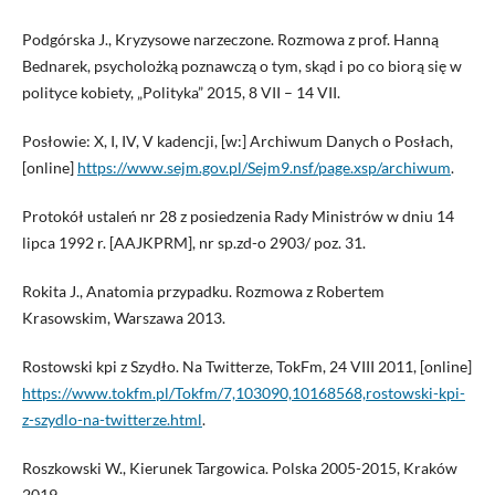
Podgórska J., Kryzysowe narzeczone. Rozmowa z prof. Hanną
Bednarek, psycholożką poznawczą o tym, skąd i po co biorą się w
polityce kobiety, „Polityka” 2015, 8 VII – 14 VII.
Posłowie: X, I, IV, V kadencji, [w:] Archiwum Danych o Posłach,
[online]
https://www.sejm.gov.pl/Sejm9.nsf/page.xsp/archiwum
.
Protokół ustaleń nr 28 z posiedzenia Rady Ministrów w dniu 14
lipca 1992 r. [AAJKPRM], nr sp.zd-o 2903/ poz. 31.
Rokita J., Anatomia przypadku. Rozmowa z Robertem
Krasowskim, Warszawa 2013.
Rostowski kpi z Szydło. Na Twitterze, TokFm, 24 VIII 2011, [online]
https://www.tokfm.pl/Tokfm/7,103090,10168568,rostowski-kpi-
z-szydlo-na-twitterze.html
.
Roszkowski W., Kierunek Targowica. Polska 2005-2015, Kraków
2019.