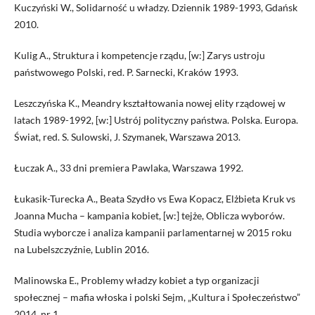
Kuczyński W., Solidarność u władzy. Dziennik 1989-1993, Gdańsk
2010.
Kulig A., Struktura i kompetencje rządu, [w:] Zarys ustroju
państwowego Polski, red. P. Sarnecki, Kraków 1993.
Leszczyńska K., Meandry kształtowania nowej elity rządowej w
latach 1989-1992, [w:] Ustrój polityczny państwa. Polska. Europa.
Świat, red. S. Sulowski, J. Szymanek, Warszawa 2013.
Łuczak A., 33 dni premiera Pawlaka, Warszawa 1992.
Łukasik-Turecka A., Beata Szydło vs Ewa Kopacz, Elżbieta Kruk vs
Joanna Mucha – kampania kobiet, [w:] tejże, Oblicza wyborów.
Studia wyborcze i analiza kampanii parlamentarnej w 2015 roku
na Lubelszczyźnie, Lublin 2016.
Malinowska E., Problemy władzy kobiet a typ organizacji
społecznej – mafia włoska i polski Sejm, „Kultura i Społeczeństwo”
2014, nr 1.