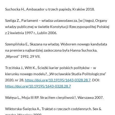
Suchocka H., Ambasador u trzech papieży, Kraków 2018.
Szeliga Z., Parlament – władza ustawodawcza, [w:] tegoż, Organy
władzy publicznej w świetle Konstytucji Rzeczypospolitej Polskiej
z 2 kwietnia 1997 r., Lublin 2006.
Szemplińska E., Skazana na władzę. Wyborem nowego kandydata
na premiera najbardziej zaskoczona była Hanna Suchocka,
„Wprost” 1992, 29 VII.
Trzcińska J., Witt K., Ścieżki karier polskich polityków – w
kierunku nowego modelu?, „Wrocławskie Studia Politologiczne”
2020, nr 28,
https://doi.org/10.19195/1643-0328.28.7
. DOI:
https://doi.org/10.19195/1643-0328.28.7
Wałęsa L., Moja III RP. Straciłem cierpliwość!, Warszawa 2007.
Wiktorska-Święcka A., Traktat o rzeczach codziennych. Sex &
gender, Wrocław 2009.