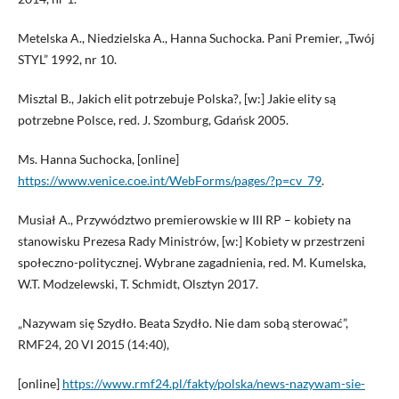
Metelska A., Niedzielska A., Hanna Suchocka. Pani Premier, „Twój
STYL” 1992, nr 10.
Misztal B., Jakich elit potrzebuje Polska?, [w:] Jakie elity są
potrzebne Polsce, red. J. Szomburg, Gdańsk 2005.
Ms. Hanna Suchocka, [online]
https://www.venice.coe.int/WebForms/pages/?p=cv_79
.
Musiał A., Przywództwo premierowskie w III RP – kobiety na
stanowisku Prezesa Rady Ministrów, [w:] Kobiety w przestrzeni
społeczno-politycznej. Wybrane zagadnienia, red. M. Kumelska,
W.T. Modzelewski, T. Schmidt, Olsztyn 2017.
„Nazywam się Szydło. Beata Szydło. Nie dam sobą sterować”,
RMF24, 20 VI 2015 (14:40),
[online]
https://www.rmf24.pl/fakty/polska/news-nazywam-sie-