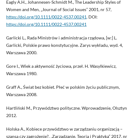
Eagly A.H., Johannesen-Schmidt M., The Leadership Styles of
Women and Men, „Journal of Social Issues” 2001, nr 57,
https://doi.org/10.1111/0022-4537.00241
. DOI:
https://doi.org/10.1111/0022-4537.00241
Garlicki L., Rada Ministrów i administracja rządowa, [w:] L.
Garlicki, Polskie prawo konstytucyjne. Zarys wykładu, wyd. 4,
Warszawa 2000.
Gore I., Wiek a aktywność życiowa, przeł. H. Wasylkiewicz,
Warszawa 1980.
Graff A., Świat bez kobiet. Płeć w polskim życiu publicznym,
Warszawa 2008.
Hartliński M., Przywództwo polityczne. Wprowadzenie, Olsztyn
2012.
Holska A., Kobiece przywództwo w zarządzaniu organizacją –
szansa czy zagrożenie?, „Zarządzanie. Teoria i Praktyka” 2017, nr