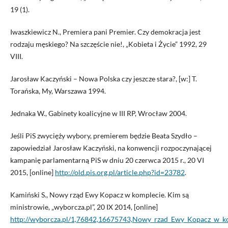
19 (1).
Iwaszkiewicz N., Premiera pani Premier. Czy demokracja jest
rodzaju męskiego? Na szczęście nie!, „Kobieta i Życie” 1992, 29
VIII.
Jarosław Kaczyński – Nowa Polska czy jeszcze stara?, [w:] T.
Torańska, My, Warszawa 1994.
Jednaka W., Gabinety koalicyjne w III RP, Wrocław 2004.
Jeśli PiS zwycięży wybory, premierem będzie Beata Szydło –
zapowiedział Jarosław Kaczyński, na konwencji rozpoczynającej
kampanię parlamentarną PiS w dniu 20 czerwca 2015 r., 20 VI
2015, [online]
http://old.pis.org.pl/article.php?id=23782
.
Kamiński S., Nowy rząd Ewy Kopacz w komplecie. Kim są
ministrowie, „wyborcza.pl”, 20 IX 2014, [online]
http://wyborcza.pl/1,76842,16675743,Nowy_rzad_Ewy_Kopacz_w_k