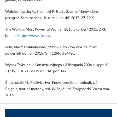
Wojciechowska A., Siennicki P., Beata Szydło: Mamy z kim
przegrać. Sami ze sobą, „Kurier Lubelski” 2017, 27-29 X.
The World’s Most Powerful Women 2015, „Forbes” 2015, 2 XI,
[online]
https://www.forbes
.
com/sites/carolinehoward/2015/05/26/the-worlds-most-
powerful-women-2015/?sh=12f4dafe44ec.
Wyrok Trybunału Konstytucyjnego z 3 listopada 2006 r., sygn. K
31/06, OTK ZU 2006, nr 10A, poz. 147.
Żmigrodzki M., Polityka, [w:] Encyklopedia politologii, t. 1:
Pojęcia, teorie i metody, red. W. Sokół, M. Żmigrodzki, Warszawa
2016.