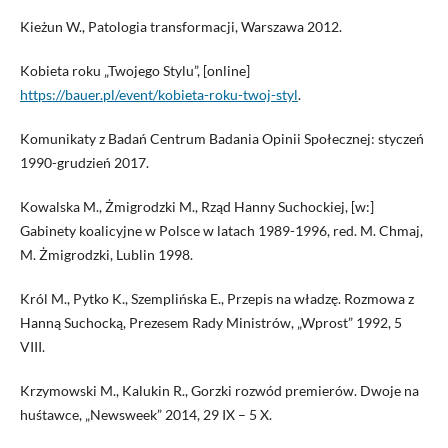
Kieżun W., Patologia transformacji, Warszawa 2012.
Kobieta roku „Twojego Stylu”, [online]
https://bauer.pl/event/kobieta-roku-twoj-styl
.
Komunikaty z Badań Centrum Badania Opinii Społecznej: styczeń
1990-grudzień 2017.
Kowalska M., Żmigrodzki M., Rząd Hanny Suchockiej, [w:]
Gabinety koalicyjne w Polsce w latach 1989-1996, red. M. Chmaj,
M. Żmigrodzki, Lublin 1998.
Król M., Pytko K., Szemplińska E., Przepis na władzę. Rozmowa z
Hanną Suchocką, Prezesem Rady Ministrów, „Wprost” 1992, 5
VIII.
Krzymowski M., Kalukin R., Gorzki rozwód premierów. Dwoje na
huśtawce, „Newsweek” 2014, 29 IX – 5 X.