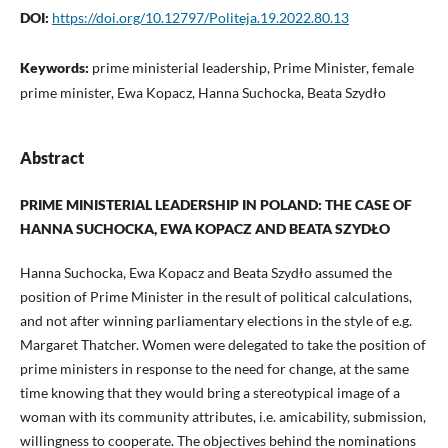
DOI:
https://doi.org/10.12797/Politeja.19.2022.80.13
Keywords:
prime ministerial leadership, Prime Minister, female
prime minister, Ewa Kopacz, Hanna Suchocka, Beata Szydło
Abstract
PRIME MINISTERIAL LEADERSHIP IN POLAND: THE CASE OF
HANNA SUCHOCKA, EWA KOPACZ AND BEATA SZYDŁO
Hanna Suchocka, Ewa Kopacz and Beata Szydło assumed the
position of Prime Minister in the result of political calculations,
and not after winning parliamentary elections in the style of e.g.
Margaret Thatcher. Women were delegated to take the position of
prime ministers in response to the need for change, at the same
time knowing that they would bring a stereotypical image of a
woman with its community attributes, i.e. amicability, submission,
willingness to cooperate. The objectives behind the nominations