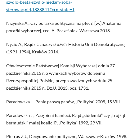
szydlo-beata-szydlo-niedam-soba-
sterowac,nId,1838841#crp_state=1
.
Niżyńska A., Czy porażka polityczna ma płeć?, [w:] Anatomia
porażki wyborczej, red. A. Pacześniak, Warszawa 2018.
Nyzio A., Rządzić znaczy służyć? Historia Unii Demokratycznej
(1991-1994), Kraków 2014.
Obwieszczenie Państwowej Komisji Wyborczej z dnia 27
października 2015 r. o wynikach wyborów do Sejmu
Rzeczypospolitej Polskiej przeprowadzonych w dniu 25
października 2015 r., Dz.U. 2015, poz. 1731.
Paradowska J., Panie proszą panów, „Polityka” 2009, 15 VIII.
Paradowska J., Zasępieni hamleci. Rząd „siódemki” czy „trójkąt
bermudzki” małej koalicji?, „Polityka” 1992, 29 VII.
Pietraś Z.J., Decydowanie polityczne, Warszawa–Kraków 1998.