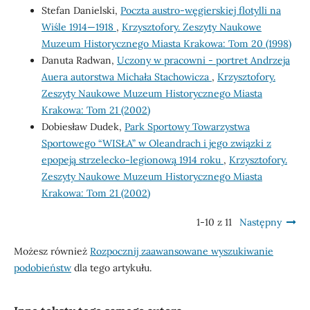
Stefan Danielski,
Poczta austro-węgierskiej flotylli na
Wiśle 1914—1918
,
Krzysztofory. Zeszyty Naukowe
Muzeum Historycznego Miasta Krakowa: Tom 20 (1998)
Danuta Radwan,
Uczony w pracowni - portret Andrzeja
Auera autorstwa Michała Stachowicza
,
Krzysztofory.
Zeszyty Naukowe Muzeum Historycznego Miasta
Krakowa: Tom 21 (2002)
Dobiesław Dudek,
Park Sportowy Towarzystwa
Sportowego “WISŁA” w Oleandrach i jego związki z
epopeją strzelecko-legionową 1914 roku
,
Krzysztofory.
Zeszyty Naukowe Muzeum Historycznego Miasta
Krakowa: Tom 21 (2002)
1-10 z 11
Następny
Możesz również
Rozpocznij zaawansowane wyszukiwanie
podobieństw
dla tego artykułu.