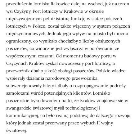
przedłużenia lotniska Rakowice dalej na wschód, już na teren
wsi Czyżyny. Port lotniczy w Krakowie w okresie
międzywojennym pełnił istotną funkcję w siatce połączeń
lotniczych w Polsce, został także włączony w system połączeń
międzynarodowych. Jednak jego wpływ na miasto był mocno
ograniczony, co wynikało chociażby z liczby obsłużonych
pasażerów, co widoczne jest zwłaszcza w porównaniu ze
współczesnymi czasami. Od momentu budowy portu w
Czyżynach Kraków zyskał nowoczesny port lotniczy, a
przewoźnik dbał o jakość obsługi pasażerów. Polskie władze
wspierały działania narodowego przewoźnika,
subwencjonowały bilety i dbały o rozpropagowanie podróży
samolotami wśród potencjalnych klientów. Lotnisko
pasażerskie było dowodem na to, że Kraków znajdował się w
awangardzie światowej myśli technologicznej i
komunikacyjnej, co było realną podstawą do dalszego rozwoju,
który jednak został przerwany przez wybuch II wojny
światowej.