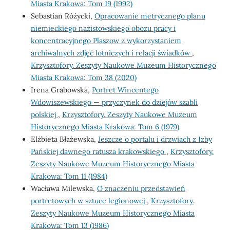
Miasta Krakowa: Tom 19 (1992)
Sebastian Różycki,
Opracowanie metrycznego planu
niemieckiego nazistowskiego obozu pracy i
koncentracyjnego Plaszow z wykorzystaniem
archiwalnych zdjęć lotniczych i relacji świadków
,
Krzysztofory. Zeszyty Naukowe Muzeum Historycznego
Miasta Krakowa: Tom 38 (2020)
Irena Grabowska,
Portret Wincentego
Wdowiszewskiego — przyczynek do dziejów szabli
polskiej
,
Krzysztofory. Zeszyty Naukowe Muzeum
Historycznego Miasta Krakowa: Tom 6 (1979)
Elżbieta Błażewska,
Jeszcze o portalu i drzwiach z Izby
Pańskiej dawnego ratusza krakowskiego
,
Krzysztofory.
Zeszyty Naukowe Muzeum Historycznego Miasta
Krakowa: Tom 11 (1984)
Wacława Milewska,
O znaczeniu przedstawień
portretowych w sztuce legionowej
,
Krzysztofory.
Zeszyty Naukowe Muzeum Historycznego Miasta
Krakowa: Tom 13 (1986)