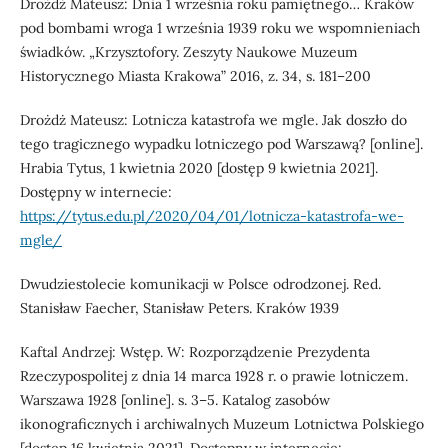
Drożdż Mateusz: Dnia 1 września roku pamiętnego… Kraków
pod bombami wroga 1 września 1939 roku we wspomnieniach
świadków. „Krzysztofory. Zeszyty Naukowe Muzeum
Historycznego Miasta Krakowa” 2016, z. 34, s. 181–200
Drożdż Mateusz: Lotnicza katastrofa we mgle. Jak doszło do
tego tragicznego wypadku lotniczego pod Warszawą? [online].
Hrabia Tytus, 1 kwietnia 2020 [dostęp 9 kwietnia 2021].
Dostępny w internecie:
https://tytus.edu.pl/2020/04/01/lotnicza-katastrofa-we-
mgle/
Dwudziestolecie komunikacji w Polsce odrodzonej. Red.
Stanisław Faecher, Stanisław Peters. Kraków 1939
Kaftal Andrzej: Wstęp. W: Rozporządzenie Prezydenta
Rzeczypospolitej z dnia 14 marca 1928 r. o prawie lotniczem.
Warszawa 1928 [online]. s. 3–5. Katalog zasobów
ikonograficznych i archiwalnych Muzeum Lotnictwa Polskiego
[dostęp 16 kwietnia 2021]. Dostępny w internecie: