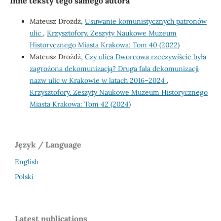
Inne teksty tego samego autora
Mateusz Drożdż,
Usuwanie komunistycznych patronów
ulic
,
Krzysztofory. Zeszyty Naukowe Muzeum
Historycznego Miasta Krakowa: Tom 40 (2022)
Mateusz Drożdż,
Czy ulica Dworcowa rzeczywiście była
zagrożona dekomunizacją? Druga fala dekomunizacji
nazw ulic w Krakowie w latach 2016–2024
,
Krzysztofory. Zeszyty Naukowe Muzeum Historycznego
Miasta Krakowa: Tom 42 (2024)
Język / Language
English
Polski
Latest publications