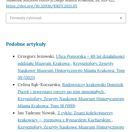
Naukowe Muzeum Historycznego Miasta Krakowa
,
39
, 103-122.
https://doi.org/10.32030/KRZY.2021.05
Formaty cytowań
Podobne artykuły
Grzegorz Jeżowski,
Ulica Pomorska – 40 lat działalności
oddziału Muzeum Krakowa
,
Krzysztofory. Zeszyty
Naukowe Muzeum Historycznego Miasta Krakowa: Tom
39 (2021)
Celina Bąk-Koczarska,
Budowniczy krakowski Dominik
Pucek i inwentarz rzeczy po nim pozostałych
,
Krzysztofory. Zeszyty Naukowe Muzeum Historycznego
Miasta Krakowa: Tom 18 (1991)
Jan Tadeusz Nowak,
Z cyklu: Znani kolekcjonerzy
krakowscy — rozmowa z Ryszardem Kucharskim
,
Krzysztofory. Zeszyty Naukowe Muzeum Historycznego