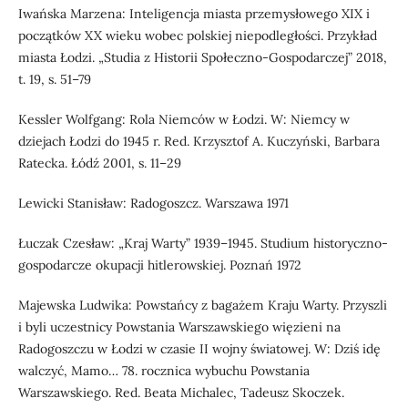
Iwańska Marzena: Inteligencja miasta przemysłowego XIX i
początków XX wieku wobec polskiej niepodległości. Przykład
miasta Łodzi. „Studia z Historii Społeczno-Gospodarczej” 2018,
t. 19, s. 51–79
Kessler Wolfgang: Rola Niemców w Łodzi. W: Niemcy w
dziejach Łodzi do 1945 r. Red. Krzysztof A. Kuczyński, Barbara
Ratecka. Łódź 2001, s. 11–29
Lewicki Stanisław: Radogoszcz. Warszawa 1971
Łuczak Czesław: „Kraj Warty” 1939–1945. Studium historyczno-
gospodarcze okupacji hitlerowskiej. Poznań 1972
Majewska Ludwika: Powstańcy z bagażem Kraju Warty. Przyszli
i byli uczestnicy Powstania Warszawskiego więzieni na
Radogoszczu w Łodzi w czasie II wojny światowej. W: Dziś idę
walczyć, Mamo… 78. rocznica wybuchu Powstania
Warszawskiego. Red. Beata Michalec, Tadeusz Skoczek.