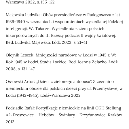
Warszawa 2022, s. 155–172
Majewska Ludwika: Obóz przesiedleńczy w Radogoszczu z lat
1939–1940 w zeznaniach i wspomnieniach wysiedlanej łódzkiej
inteligencji. W: Tułacze. Wysiedlenia z ziem polskich
inkorporowanych do III Rzeszy podczas II wojny światowej.
Red. Ludwika Majewska. Łódź 2023, s. 21–41
Olejnik Leszek: Mniejszości narodowe w Łodzi w 1945 r. W:
Rok 1945 w Łodzi. Studia i szkice. Red. Joanna Żelazko. Łódź
2008, s. 131–147
Ossowski Artur: „Dzieci z zielonego autobusu”. Z zeznań o
niemieckim obozie dla polskich dzieci przy ul. Przemysłowej w
Łodzi (1942–1945). Łódź–Warszawa 2022
Podsiadło Rafał: Fortyfikacje niemieckie na linii OKH Stellung
A2: Proszowice – Hebdów – Świniary – Krzyżanowice. Kraków
2012