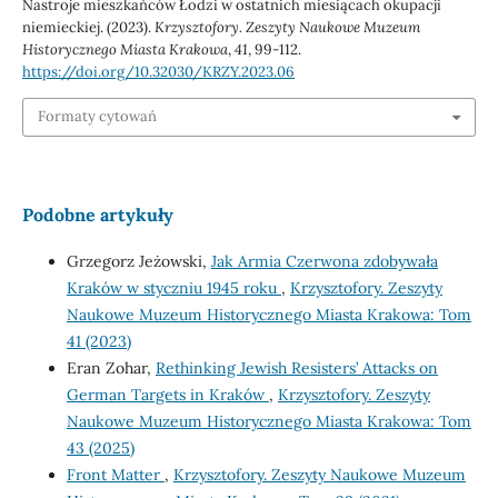
Nastroje mieszkańców Łodzi w ostatnich miesiącach okupacji
niemieckiej. (2023).
Krzysztofory. Zeszyty Naukowe Muzeum
Historycznego Miasta Krakowa
,
41
, 99-112.
https://doi.org/10.32030/KRZY.2023.06
Formaty cytowań
Podobne artykuły
Grzegorz Jeżowski,
Jak Armia Czerwona zdobywała
Kraków w styczniu 1945 roku
,
Krzysztofory. Zeszyty
Naukowe Muzeum Historycznego Miasta Krakowa: Tom
41 (2023)
Eran Zohar,
Rethinking Jewish Resisters’ Attacks on
German Targets in Kraków
,
Krzysztofory. Zeszyty
Naukowe Muzeum Historycznego Miasta Krakowa: Tom
43 (2025)
Front Matter
,
Krzysztofory. Zeszyty Naukowe Muzeum