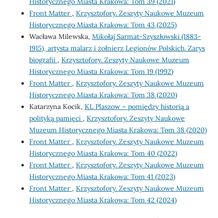
Historycznego Miasta Krakowa: Tom 39 (2021)
Front Matter
,
Krzysztofory. Zeszyty Naukowe Muzeum
Historycznego Miasta Krakowa: Tom 43 (2025)
Wacława Milewska,
Mikołaj Sarmat-Szyszłowski (1883-
1915), artysta malarz i żołnierz Legionów Polskich. Zarys
biografii
,
Krzysztofory. Zeszyty Naukowe Muzeum
Historycznego Miasta Krakowa: Tom 19 (1992)
Front Matter
,
Krzysztofory. Zeszyty Naukowe Muzeum
Historycznego Miasta Krakowa: Tom 38 (2020)
Katarzyna Kocik,
KL Plaszow – pomiędzy historią a
polityką pamięci
,
Krzysztofory. Zeszyty Naukowe
Muzeum Historycznego Miasta Krakowa: Tom 38 (2020)
Front Matter
,
Krzysztofory. Zeszyty Naukowe Muzeum
Historycznego Miasta Krakowa: Tom 40 (2022)
Front Matter
,
Krzysztofory. Zeszyty Naukowe Muzeum
Historycznego Miasta Krakowa: Tom 41 (2023)
Front Matter
,
Krzysztofory. Zeszyty Naukowe Muzeum
Historycznego Miasta Krakowa: Tom 42 (2024)