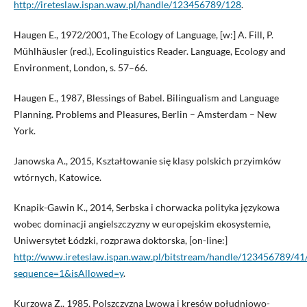
http://ireteslaw.ispan.waw.pl/handle/123456789/128
.
Haugen E., 1972/2001, The Ecology of Language, [w:] A. Fill, P.
Mühlhäusler (red.), Ecolinguistics Reader. Language, Ecology and
Environment, London, s. 57–66.
Haugen E., 1987, Blessings of Babel. Bilingualism and Language
Planning. Problems and Pleasures, Berlin – Amsterdam – New
York.
Janowska A., 2015, Kształtowanie się klasy polskich przyimków
wtórnych, Katowice.
Knapik-Gawin K., 2014, Serbska i chorwacka polityka językowa
wobec dominacji angielszczyzny w europejskim ekosystemie,
Uniwersytet Łódzki, rozprawa doktorska, [on-line:]
http://www.ireteslaw.ispan.waw.pl/bitstream/handle/123456789
sequence=1&isAllowed=y
.
Kurzowa Z., 1985, Polszczyzna Lwowa i kresów południowo-