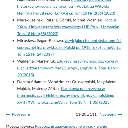
historyczno-geograficznego Tatr i Podtatrza Witolda
Henryka Paryskiego
,
LingVaria: Tom 18 Nr 2(36) (2023)
Marek Łaziński, Rafał L. Górski, Michał Woźniak,
Korpus
XIX w. Uniwersytetu Warszawskiego i IJP PAN
,
LingVaria:
Tom 18 Nr 1(35) (2023)
Mirosława Sagan-Bielawa,
Język jako element świadomości
społecznej (na przykładzie Polski po 1918 roku)
,
LingVaria:
Tom 12 Nr 24 (2017)
Waldemar Martyniuk,
Edukacyjna sprawność językowa w
ujęciu działaniowym Rady Europy
,
LingVaria: Tom 10 Nr
20 (2015)
Dorota Adamiec, Włodzimierz Gruszczyński, Magdalena
Majdak, Mateusz Żółtak,
Barokowa polszczyzna w
internecie, czyli Elektroniczny słownik języka polskiego
XVII i XVIII wieku
,
LingVaria: Tom 18 Nr 1(35) (2023)
Poprzedni
11-20 z 111
Następny
Możesz również
Rozpocznij zaawansowane wyszukiwanie