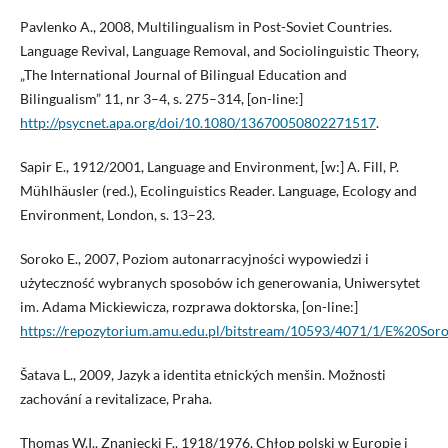
Pavlenko A., 2008, Multilingualism in Post-Soviet Countries.
Language Revival, Language Removal, and Sociolinguistic Theory,
„The International Journal of Bilingual Education and
Bilingualism” 11, nr 3–4, s. 275–314, [on-line:]
http://psycnet.apa.org/doi/10.1080/13670050802271517
.
Sapir E., 1912/2001, Language and Environment, [w:] A. Fill, P.
Mühlhäusler (red.), Ecolinguistics Reader. Language, Ecology and
Environment, London, s. 13–23.
Soroko E., 2007, Poziom autonarracyjności wypowiedzi i
użyteczność wybranych sposobów ich generowania, Uniwersytet
im. Adama Mickiewicza, rozprawa doktorska, [on-line:]
https://repozytorium.amu.edu.pl/bitstream/10593/4071/1/E%20Sor
Šatava L., 2009, Jazyk a identita etnických menšin. Možnosti
zachování a revitalizace, Praha.
Thomas W.I., Znaniecki F., 1918/1976, Chłop polski w Europie i