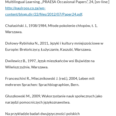
Multilingual Learning, „PRAESA Occasional Papers”, 24, [on-line:]
http://paulroos.co.za/wp-
content/blogs.dir/22/files/2012/07/Paper24.pdf
.
Chałasiński J., 1938/1984, Młode pokolenie chłopów, t. 1,
Warszawa.
Dołowy-Rybińska N., 2011, Języki i kultury mniejszościowe w
Europie: Bretończycy, Łużyczanie, Kaszubi, Warszawa.
Dwilewicz B., 1997, Język mieszkańców wsi Bujwidze na
Wileńszczyźnie, Warszawa.
Franceschini R., Miecznikowski J. (red.), 2004, Leben mit
mehreren Sprachen: Sprachbiographien, Bern.
Głuszkowski M., 2009, Wykorzystanie nauk społecznych jako
narzędzi pomocniczych językoznawstwa.
Na przykładzie badań dwujęzyczności polskich