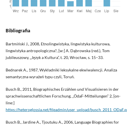
Bibliografia
Bartmiński J., 2008, Etnolingwistyka, lingwistyka kulturowa,
lingwistyka antropologiczna?, [w:] A. Dąbrowska (red.), Tom
jubileuszowy, „Język a Kultura”, t. 20, Wrocław, s. 15–33.
Bednarek A., 1987, Wykładniki leksykalne ekwiwalencji. Analiza
semantyczna wyrażeń typu czyli, Toruń.
Busch B., 2011, Biographisches Erzählen und Visualisieren in der
sprachwissenschaftlichen Forschung, „ÖdaF-Mitteilungen” 2, [on-
line:]
https://heteroglossia.net/fileadmin/user_upload/busch_2011_ODaF.p
Busch B., Jardine A., Tjoutuku A., 2006, Language Biographies for