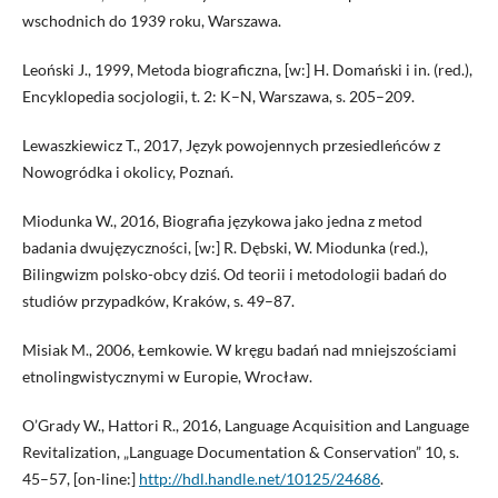
wschodnich do 1939 roku, Warszawa.
Leoński J., 1999, Metoda biograficzna, [w:] H. Domański i in. (red.),
Encyklopedia socjologii, t. 2: K–N, Warszawa, s. 205–209.
Lewaszkiewicz T., 2017, Język powojennych przesiedleńców z
Nowogródka i okolicy, Poznań.
Miodunka W., 2016, Biografia językowa jako jedna z metod
badania dwujęzyczności, [w:] R. Dębski, W. Miodunka (red.),
Bilingwizm polsko-obcy dziś. Od teorii i metodologii badań do
studiów przypadków, Kraków, s. 49–87.
Misiak M., 2006, Łemkowie. W kręgu badań nad mniejszościami
etnolingwistycznymi w Europie, Wrocław.
O’Grady W., Hattori R., 2016, Language Acquisition and Language
Revitalization, „Language Documentation & Conservation” 10, s.
45–57, [on-line:]
http://hdl.handle.net/10125/24686
.