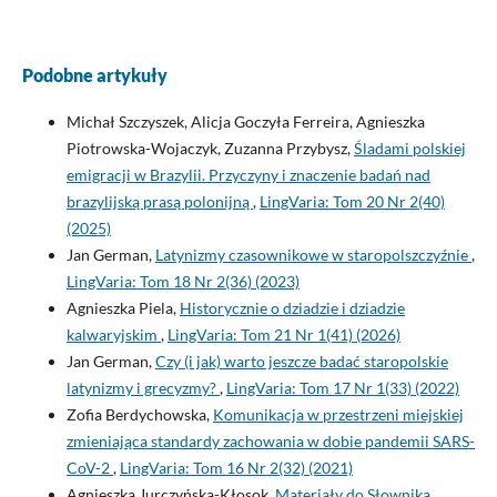
Podobne artykuły
Michał Szczyszek, Alicja Goczyła Ferreira, Agnieszka
Piotrowska-Wojaczyk, Zuzanna Przybysz,
Śladami polskiej
emigracji w Brazylii. Przyczyny i znaczenie badań nad
brazylijską prasą polonijną
,
LingVaria: Tom 20 Nr 2(40)
(2025)
Jan German,
Latynizmy czasownikowe w staropolszczyźnie
,
LingVaria: Tom 18 Nr 2(36) (2023)
Agnieszka Piela,
Historycznie o dziadzie i dziadzie
kalwaryjskim
,
LingVaria: Tom 21 Nr 1(41) (2026)
Jan German,
Czy (i jak) warto jeszcze badać staropolskie
latynizmy i grecyzmy?
,
LingVaria: Tom 17 Nr 1(33) (2022)
Zofia Berdychowska,
Komunikacja w przestrzeni miejskiej
zmieniająca standardy zachowania w dobie pandemii SARS-
CoV-2
,
LingVaria: Tom 16 Nr 2(32) (2021)
Agnieszka Jurczyńska-Kłosok,
Materiały do Słownika