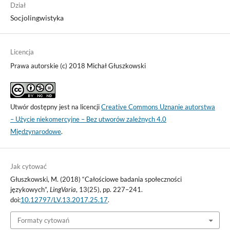
Dział
Socjolingwistyka
Licencja
Prawa autorskie (c) 2018 Michał Głuszkowski
Utwór dostępny jest na licencji
Creative Commons Uznanie autorstwa
– Użycie niekomercyjne – Bez utworów zależnych 4.0
Międzynarodowe
.
Jak cytować
Głuszkowski, M. (2018) “Całościowe badania społeczności
językowych”,
LingVaria
, 13(25), pp. 227–241.
doi:
10.12797/LV.13.2017.25.17
.
Formaty cytowań