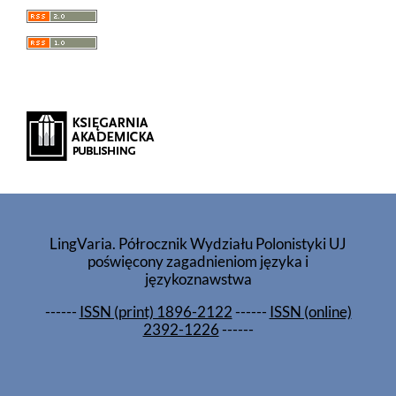
LingVaria. Półrocznik Wydziału Polonistyki UJ
poświęcony zagadnieniom języka i
językoznawstwa
------
ISSN (print) 1896-2122
------
ISSN (online)
2392-1226
------