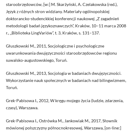
staroobrzędowców, [w:] M. Skarżyński, A. Czelakowska (red.),
Język z różnych stron widziany. Materiały ogólnopolskiej
doktorancko-studenckkiej konferencji naukowej „Z zagadnień
metodologii badań językoznawczych”, Kraków, 10–11 marca 2008
r., „Biblioteka LingVariów”, t. 3, Kraków, s. 131–137.
Głuszkowski M., 2011, Socjologiczne i psychologiczne
uwarunkowania dwujęzyczności staroobrzędowców regionu
suwalsko-augustowskiego, Toruń.
Głuszkowski M., 2013, Socjologia w badaniach dwujęzyczności.
Wykorzystanie nauk społecznych w badaniach nad bilingwizmem,
Toruń.
Grek-Pabisowa I., 2012, W kręgu mojego życia (ludzie, zdarzenia,
czasy), Warszawa.
Grek-Pabisowa I., Ostrówka M., Jankowiak M., 2017, Słownik
mówionej polszczyzny północnokresowej, Warszawa, [on-line:]