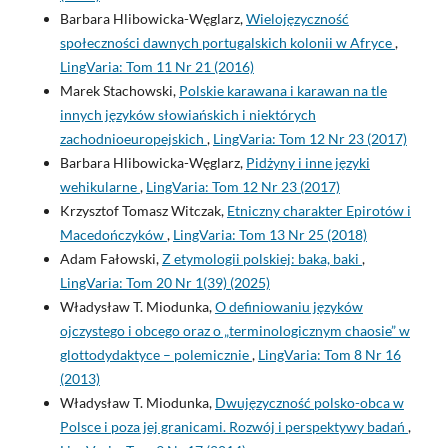
Barbara Hlibowicka-Węglarz,
Wielojęzyczność
społeczności dawnych portugalskich kolonii w Afryce
,
LingVaria: Tom 11 Nr 21 (2016)
Marek Stachowski,
Polskie karawana i karawan na tle
innych języków słowiańskich i niektórych
zachodnioeuropejskich
,
LingVaria: Tom 12 Nr 23 (2017)
Barbara Hlibowicka-Węglarz,
Pidżyny i inne języki
wehikularne
,
LingVaria: Tom 12 Nr 23 (2017)
Krzysztof Tomasz Witczak,
Etniczny charakter Epirotów i
Macedończyków
,
LingVaria: Tom 13 Nr 25 (2018)
Adam Fałowski,
Z etymologii polskiej: baka, baki
,
LingVaria: Tom 20 Nr 1(39) (2025)
Władysław T. Miodunka,
O definiowaniu języków
ojczystego i obcego oraz o „terminologicznym chaosie” w
glottodydaktyce – polemicznie
,
LingVaria: Tom 8 Nr 16
(2013)
Władysław T. Miodunka,
Dwujęzyczność polsko-obca w
Polsce i poza jej granicami. Rozwój i perspektywy badań
,