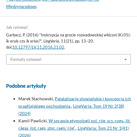
Międzynarodowe
.
Jak cytować
Garbacz, P. (2016) “Inskrypcja na grocie rozwadowskiej włóczni (KJ35):
ik eruls czy ik erlas?”,
LingVaria
, 11(21), pp. 13–20.
doi:
10.12797/LV.11.2016.21.02
.
Formaty cytowań
Podobne artykuły
Marek Stachowski,
Palatalizacje słowiańskie i koncepcja ich
praałtajskiego pochodzenia
,
LingVaria: Tom 19 Nr 2(38)
(2024)
Kamil Pawlicki,
W sprawie etymologii pol. róg, scs. rogъ, lit.
rãgas, łot. rags, stpr. ragis ‘róg’
,
LingVaria: Tom 21 Nr 1(41)
(2026)