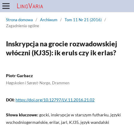
Strona domowa
/
Archiwum
/
Tom 11 Nr 21 (2016)
/
Zagadnienia ogólne
Inskrypcja na grocie rozwadowskiej
włóczni (KJ35): ik eruls czy ik erlas?
Piotr Garbacz
Høgskolen i Sørøst-Norge, Drammen
DOI:
https://doi.org/10.12797/LV.11.2016.21.02
Słowa kluczowe:
gocki, inskrypcje w starszym futharku, języki
wschodniogermańskie, erilar, jarl, KJ35, język wandalski