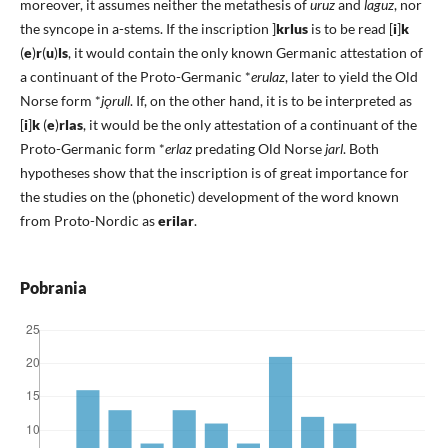
moreover, it assumes neither the metathesis of
uruz
and
laguz
, nor
the syncope in a-stems. If the inscription ]
krlus
is to be read [
i
]
k
(
e
)
r
(
u
)
ls
, it would contain the only known Germanic attestation of
a continuant of the Proto-Germanic *
erulaz
, later to yield the Old
Norse form *
jǫrull
. If, on the other hand, it is to be interpreted as
[
i
]
k
(
e
)
rlas
, it would be the only attestation of a continuant of the
Proto-Germanic form *
erlaz
predating Old Norse
jarl
. Both
hypotheses show that the inscription is of great importance for
the studies on the (phonetic) development of the word known
from Proto-Nordic as
erilar
.
Pobrania