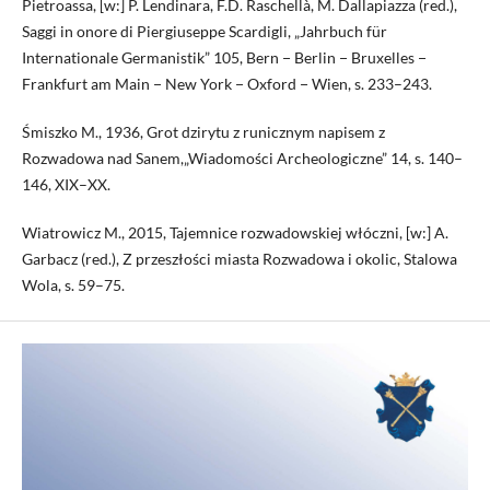
Pietroassa, [w:] P. Lendinara, F.D. Raschellà, M. Dallapiazza (red.),
Saggi in onore di Piergiuseppe Scardigli, „Jahrbuch für
Internationale Germanistik” 105, Bern − Berlin − Bruxelles −
Frankfurt am Main − New York − Oxford − Wien, s. 233–243.
Śmiszko M., 1936, Grot dzirytu z runicznym napisem z
Rozwadowa nad Sanem,„Wiadomości Archeologiczne” 14, s. 140–
146, XIX–XX.
Wiatrowicz M., 2015, Tajemnice rozwadowskiej włóczni, [w:] A.
Garbacz (red.), Z przeszłości miasta Rozwadowa i okolic, Stalowa
Wola, s. 59–75.