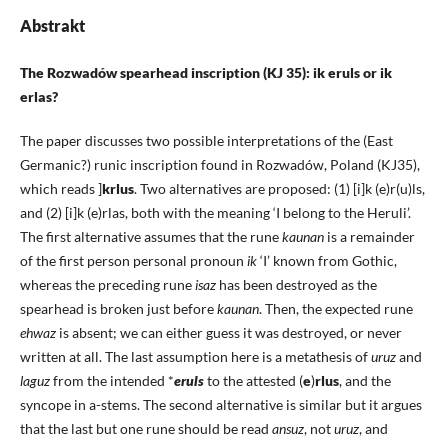
Abstrakt
The Rozwadów spearhead inscription (KJ 35): ik eruls or ik
erlas?
The paper discusses two possible interpretations of the (East
Germanic?) runic inscription found in Rozwadów, Poland (KJ35),
which reads ]
krlus
. Two alternatives are proposed: (1) [i]k (e)r(u)ls,
and (2) [i]k (e)rlas, both with the meaning ‘I belong to the Heruli’.
The first alternative assumes that the rune
kaunan
is a remainder
of the first person personal pronoun
ik
‘I’ known from Gothic,
whereas the preceding rune
isaz
has been destroyed as the
spearhead is broken just before
kaunan
. Then, the expected rune
ehwaz
is absent; we can either guess it was destroyed, or never
written at all. The last assumption here is a metathesis of
uruz
and
laguz
from the intended *
eruls
to the attested (
e
)
rlus
, and the
syncope in a-stems. The second alternative is similar but it argues
that the last but one rune should be read
ansuz
, not
uruz
, and