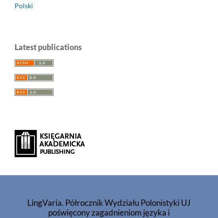
Polski
Latest publications
LingVaria. Półrocznik Wydziału Polonistyki UJ
poświęcony zagadnieniom języka i