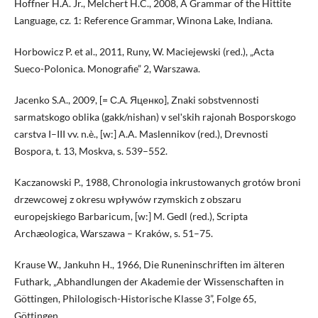
Hoffner H.A. Jr., Melchert H.C., 2008, A Grammar of the Hittite
Language, cz. 1: Reference Grammar, Winona Lake, Indiana.
Horbowicz P. et al., 2011, Runy, W. Maciejewski (red.), „Acta
Sueco-Polonica. Monografie” 2, Warszawa.
Jacenko S.A., 2009, [= С.А. Яценко], Znaki sobstvennosti
sarmatskogo oblika (gakk/nishan) v selʹskih rajonah Bosporskogo
carstva I–III vv. n.è., [w:] A.A. Maslennikov (red.), Drevnosti
Bospora, t. 13, Moskva, s. 539–552.
Kaczanowski P., 1988, Chronologia inkrustowanych grotów broni
drzewcowej z okresu wpływów rzymskich z obszaru
europejskiego Barbaricum, [w:] M. Gedl (red.), Scripta
Archæologica, Warszawa – Kraków, s. 51–75.
Krause W., Jankuhn H., 1966, Die Runeninschriften im älteren
Futhark, „Abhandlungen der Akademie der Wissenschaften in
Göttingen, Philologisch-Historische Klasse 3”, Folge 65,
Göttingen.