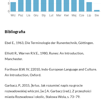
Bibliografia
Ebel E., 1963, Die Terminologie der Runentechnik, Göttingen.
Elliott R., Warren R.V.E., 1980, Runes: An Introduction,
Manchester.
Forthson B.W. IV, 22010, Indo-European Language and Culture.
An Introduction, Oxford.
Garbacz, P., 2015, ]krlus. Jak rozumieć napis na grocie
rozwadowskiej włóczni, [w:] A. Garbacz (red.), Z przeszłości
miasta Rozwadowa i okolic, Stalowa Wola, s. 73–79.