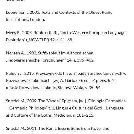
Looijenga T., 2003, Texts and Contexts of the Oldest Runic
Inscriptions, London.
Mees B., 2003, Runic erilaR, „North-Western European Language
Evolution” („NOWELE”) 42, s. 41–68.
Noreen A., 1903, Suffixablaut im Altnordischen,
„Indogermanische Forschungen” 14, s. 396–402.
Paluch J., 2015, Przyczynek do historii badań archeologicznych w
Rozwadowie i okolicach, [w:] A. Garbacz (red.), Z przeszłości
miasta Rozwadowa i okolic, Stalowa Wola, s. 35−54.
Snædal M., 2009, The ‘Vandal’ Epigram, [w:] „Filologia Germanica
– Germanic Philology” t. 1, Lingua e Cultura del Goti – Language
and Culture of the Goths, Mediolan, s. 181–215.
Snædal M., 2011, The Runic Inscriptions from Kovel and