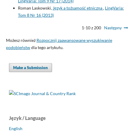
LingVaria: Tom 9 Nr 17 (2014)
Roman Laskowski,
Język a tożsamość etniczna
,
LingVaria:
Tom 8 Nr 16 (2013)
1-10 z 200
Następny
Możesz również
Rozpocznij zaawansowane wyszukiwanie
podobieństw
dla tego artykułu.
Make a Submission
Język / Language
English