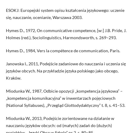
ESOKJ: Europejski system opisu kształcenia językowego: uczenie
się, nauczanie, ocenianie, Warszawa 2003.
Hymes D., 1972, On communicative competence, [w:] J.B. Pride, J.
Holmes (red.), Sociolinguistics, Harmondsworth, s. 269–293.
Hymes D., 1984, Vers la compétence de communication, Paris.
Janowska I., 2011, Podejście zadaniowe do nauczania i uczenia się
języków obcych. Na przykładzie języka polskiego jako obcego,
Kraków.
Miodunka W., 1987, Odbicie opozycji „kompetencja językowa” –
„kompetencja komunikacyjna” w inwentarzach pojęciowych
(National Syllabuses), „Przegląd Glottodydaktyczny” t. 8, s. 41–53.
Miodunka W., 2013, Podejście zorientowane na działanie w
nauczaniu języków obcych: od (małych) zadań do (dużych)
projektów, „Języki Obce w Szkole” nr 2, s. 80–85.