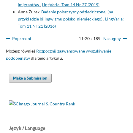
imigrantów
,
LingVaria: Tom 14 Nr 27 (2019)
Anna Żurek,
Badanie polszczyzny odziedziczonej (na
przykładzie bilingwizmu polsko-niemieckiego)
,
LingVaria:
Tom 11 Nr 21 (2016)
Poprzedni
11-20 z 189
Następny
Możesz również
Rozpocznij zaawansowane wyszukiwanie
podobieństw
dla tego artykułu.
Make a Submission
Język / Language