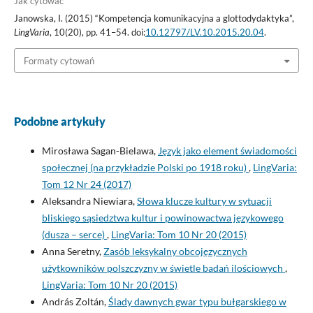
Jak cytować
Janowska, I. (2015) “Kompetencja komunikacyjna a glottodydaktyka”,
LingVaria
, 10(20), pp. 41–54. doi:
10.12797/LV.10.2015.20.04
.
Formaty cytowań
Podobne artykuły
Mirosława Sagan-Bielawa,
Język jako element świadomości
społecznej (na przykładzie Polski po 1918 roku)
,
LingVaria:
Tom 12 Nr 24 (2017)
Aleksandra Niewiara,
Słowa klucze kultury w sytuacji
bliskiego sąsiedztwa kultur i powinowactwa językowego
(dusza – serce)
,
LingVaria: Tom 10 Nr 20 (2015)
Anna Seretny,
Zasób leksykalny obcojęzycznych
użytkowników polszczyzny w świetle badań ilościowych
,
LingVaria: Tom 10 Nr 20 (2015)
András Zoltán,
Ślady dawnych gwar typu bułgarskiego w