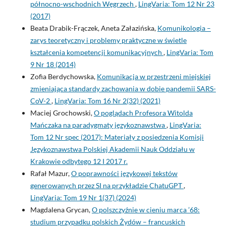
północno-wschodnich Węgrzech
,
LingVaria: Tom 12 Nr 23
(2017)
Beata Drabik-Frączek, Aneta Załazińska,
Komunikologia –
zarys teoretyczny i problemy praktyczne w świetle
kształcenia kompetencji komunikacyjnych
,
LingVaria: Tom
9 Nr 18 (2014)
Zofia Berdychowska,
Komunikacja w przestrzeni miejskiej
zmieniająca standardy zachowania w dobie pandemii SARS-
CoV-2
,
LingVaria: Tom 16 Nr 2(32) (2021)
Maciej Grochowski,
O poglądach Profesora Witolda
Mańczaka na paradygmaty językoznawstwa
,
LingVaria:
Tom 12 Nr spec (2017): Materiały z posiedzenia Komisji
Językoznawstwa Polskiej Akademii Nauk Oddziału w
Krakowie odbytego 12 I 2017 r.
Rafał Mazur,
O poprawności językowej tekstów
generowanych przez SI na przykładzie ChatuGPT
,
LingVaria: Tom 19 Nr 1(37) (2024)
Magdalena Grycan,
O polszczyźnie w cieniu marca ’68:
studium przypadku polskich Żydów – francuskich