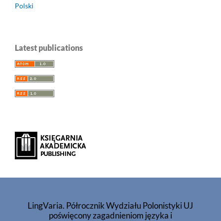
Polski
Latest publications
LingVaria. Półrocznik Wydziału Polonistyki UJ
poświęcony zagadnieniom języka i