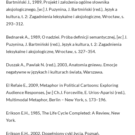
Bartmiński J., 1989, Projekt i założenia ogólne słownika
aksjologicznego, [w:] J. Puzynina, J. Bartmiński (red.), Język a
kultura, t. 2: Zagadnienia leksykalne i aksjologiczne, Wrocław, s.
293–312.
Bednarek A., 1989, O nadziei. Próba definicji semantycznej, [w:] J.
Puzynina, J. Bartmiński (red.), Język a kultura, t. 2: Zagadnienia
leksykalne i aksjologiczne, Wrocław, s. 327–354.
Duszak A., Pawlak N. (red.), 2003, Anatomia gniewu. Emocje
negatywne w językach i kulturach świata, Warszawa.
El Refaie E., 2009, Metaphor in Political Cartoons: Exploring
Audience Responses, [w:] Ch.J. Forceville, E. Urios-Aparisi (red.),
Multimodal Metaphor, Berlin – New York, s. 173–196.
Erikson E.H., 1985, The Life Cycle Completed: A Review, New
York.
Erikson E.H., 2002, Dopełniony cykl życia, Poznań.