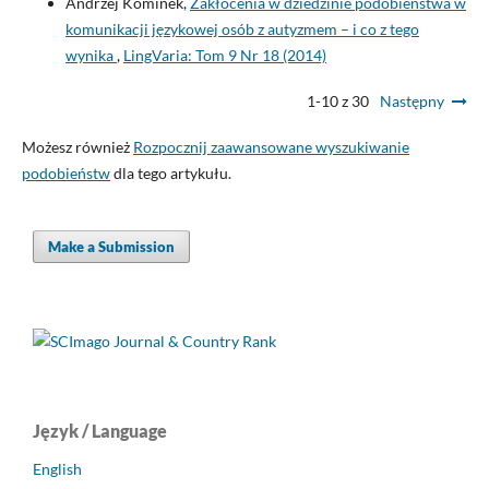
Andrzej Kominek,
Zakłócenia w dziedzinie podobieństwa w
komunikacji językowej osób z autyzmem – i co z tego
wynika
,
LingVaria: Tom 9 Nr 18 (2014)
1-10 z 30
Następny
Możesz również
Rozpocznij zaawansowane wyszukiwanie
podobieństw
dla tego artykułu.
Make a Submission
Język / Language
English