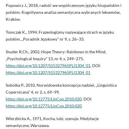
Popowicz J., 2018, radość we współczesnym języku hiszpańskim i
polskim. Kognitywna analiza semantyczna wybranych leksemów,
Kraków.
Tomczak K., 1994, Frazeologizmy nazywające strach w języku
polskim, „Poradnik Językowy” nr 9, s. 26–33.
Snyder R.Ch., 2002, Hope Theory: Rainbows in the Mind,
„Psychological Inquiry” 13, nr 4, s. 249–275,
https://doi.org/10.1207/S15327965PLI1304_01
. DOI:
https://doi.org/10.1207/S15327965PLI1304_01
Sobotka P., 2010, Norwidowska koncepcja nadziei, „Linguistica
Copernicana” 4, nr 2, s. 69–99,
https://doi.org/10.12775/LinCop.2010.020
. DOI:
https://doi.org/10.12775/LinCop.2010.020
Wierzbicka A., 1971, Kocha, lubi, szanuje. Medytacje
semantyczne, Warszawa.