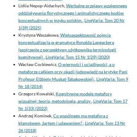
Lidiia Nepop-Aidachych,
Werbalne przejawy wzajemnego
oddziaływania florystycznego i animalistycznego kodów
konceptualnych w języku polskim
,
LingVaria: Tom 20 Nr
1(39) (2025)
Krystyna Waszakowa,
Wieloaspektowość pojęcia
konceptualizacja w gramatyce Ronalda Langackera
(spojrzenie z perspektywy użytkownika terminologii
kognitywnej)
,
LingVaria: Tom 15 Nr 1(29) (2020)
Wacław Cockiewicz,
O wierności i uciążliwości, a o
metaforze całkiem przy okazji (odpowiedź na krytykę Pani
Profesor Elżbiety Muskat-Tabakowskiej)
,
LingVaria: Tom 9
Nr 18 (2014)
Grzegorz Kowalski,
Kognitywne modele metafory
wizualnej: teoria, metodologia, analizy
,
LingVaria: Tom 17
Nr 1(33) (2022)
Andrzej Kominek,
Co wspólnego ma metafora z
kłamstwem, żartem i udawaniem?
,
LingVaria: Tom 13 Nr
26 (2018)