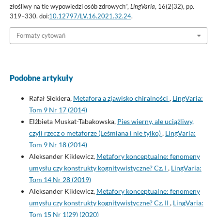
złośliwy na tle wypowiedzi osób zdrowych”,
LingVaria
, 16(2(32), pp.
319–330. doi:
10.12797/LV.16.2021.32.24
.
Formaty cytowań
Podobne artykuły
Rafał Siekiera,
Metafora a zjawisko chiralności
,
LingVaria:
Tom 9 Nr 17 (2014)
Elżbieta Muskat-Tabakowska,
Pies wierny, ale uciążliwy,
czyli rzecz o metaforze (Leśmiana i nie tylko)
,
LingVaria:
Tom 9 Nr 18 (2014)
Aleksander Kiklewicz,
Metafory konceptualne: fenomeny
umysłu czy konstrukty kognitywistyczne? Cz. I
,
LingVaria:
Tom 14 Nr 28 (2019)
Aleksander Kiklewicz,
Metafory konceptualne: fenomeny
umysłu czy konstrukty kognitywistyczne? Cz. II
,
LingVaria:
Tom 15 Nr 1(29) (2020)