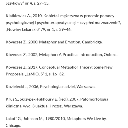
Językowy” nr 4, s. 27–35.
Klatkiewicz A., 2010, Kobieta i mężczyzna w procesie pomocy
psychologicznej i psychoterapeutycznej – czy płeć ma znaczenie?,
„Nowiny Lekarskie” 79, nr 1, s. 39–46.
Kövecses Z., 2000, Metaphor and Emotion, Cambridge.
Kövecses Z., 2002, Metaphor: A Practical Introduction, Oxford.
Kövecses Z., 2017, Conceptual Metaphor Theory: Some New
Proposals, „LaMiCuS” 1, s. 16–32.
Kozielecki J., 2006, Psychologia nadziei, Warszawa.
Kruś S., Skrzypek-Fakhoury E. (red.), 2007, Patomorfologia
kliniczna, wyd. 3 uaktual. i rozsz., Warszawa.
Lakoff G., Johnson M., 1980/2010, Metaphors We Live by,
Chicago.