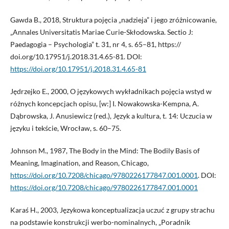
Gawda B., 2018, Struktura pojęcia „nadzieja” i jego zróżnicowanie,
„Annales Universitatis Mariae Curie-Skłodowska. Sectio J:
Paedagogia – Psychologia” t. 31, nr 4, s. 65–81, https://
doi.org/10.17951/j.2018.31.4.65-81. DOI:
https://doi.org/10.17951/j.2018.31.4.65-81
Jędrzejko E., 2000, O językowych wykładnikach pojęcia wstyd w
różnych koncepcjach opisu, [w:] I. Nowakowska-Kempna, A.
Dąbrowska, J. Anusiewicz (red.), Język a kultura, t. 14: Uczucia w
języku i tekście, Wrocław, s. 60–75.
Johnson M., 1987, The Body in the Mind: The Bodily Basis of
Meaning, Imagination, and Reason, Chicago,
https://doi.org/10.7208/chicago/9780226177847.001.0001
. DOI:
https://doi.org/10.7208/chicago/9780226177847.001.0001
Karaś H., 2003, Językowa konceptualizacja uczuć z grupy strachu
na podstawie konstrukcji werbo-nominalnych, „Poradnik