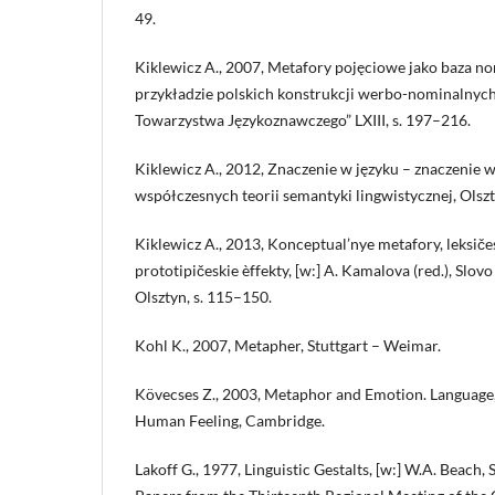
49.
Kiklewicz A., 2007, Metafory pojęciowe jako baza no
przykładzie polskich konstrukcji werbo-nominalnych)
Towarzystwa Językoznawczego” LXIII, s. 197–216.
Kiklewicz A., 2012, Znaczenie w języku – znaczenie w
współczesnych teorii semantyki lingwistycznej, Olszt
Kiklewicz A., 2013, Konceptual’nye metafory, leksiče
prototipičeskie èffekty, [w:] A. Kamalova (red.), Slov
Olsztyn, s. 115–150.
Kohl K., 2007, Metapher, Stuttgart – Weimar.
Kövecses Z., 2003, Metaphor and Emotion. Language,
Human Feeling, Cambridge.
Lakoff G., 1977, Linguistic Gestalts, [w:] W.A. Beach, S