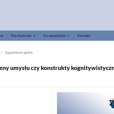
ne
Dla Autorów
O czasopiśmie
Kontakt
/
Zagadnienia ogólne
eny umysłu czy konstrukty kognitywistycz