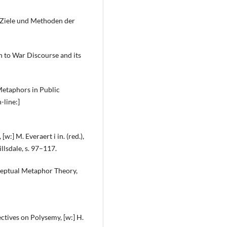
. Ziele und Methoden der
 to War Discourse and its
 Metaphors in Public
-line:]
:] M. Everaert i in. (red.),
llsdale, s. 97–117.
eptual Metaphor Theory,
ctives on Polysemy, [w:] H.