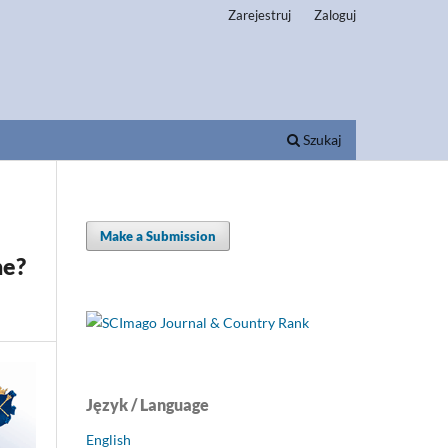
Zarejestruj
Zaloguj
Szukaj
Make a Submission
ne?
Język / Language
English