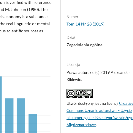
ion is verified with reference
and M. Johnson (1980). The
ls economy is a substance
Numer
the real linguistic or mental
Tom 14 Nr 28 (2019)
ous scientific sources as
Dział
Zagadnienia ogólne
Licencja
Prawa autorskie (c) 2019 Aleksander
Kiklewicz
Utwór dostępny jest na licencji
Creativ
Commons Uznanie autorstwa – Użycie
niekomercyjne – Bez utworów zależnyc
Międzynarodowe
.