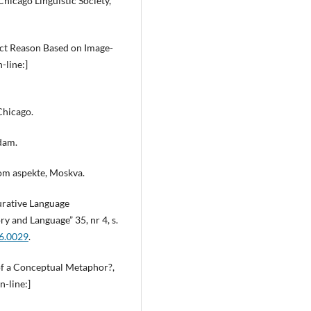
hicago Linguistic Society,
act Reason Based on Image-
-line:]
Chicago.
dam.
nom aspekte, Moskva.
urative Language
y and Language” 35, nr 4, s.
96.0029
.
of a Conceptual Metaphor?,
n-line:]