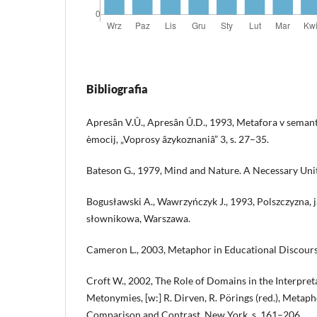
Bibliografia
Apresân V.Û., Apresân Û.D., 1993, Metafora v seman
èmocij, „Voprosy âzykoznaniâ” 3, s. 27–35.
Bateson G., 1979, Mind and Nature. A Necessary Uni
Bogusławski A., Wawrzyńczyk J., 1993, Polszczyzna,
słownikowa, Warszawa.
Cameron L., 2003, Metaphor in Educational Discours
Croft W., 2002, The Role of Domains in the Interpre
Metonymies, [w:] R. Dirven, R. Pörings (red.), Meta
Comparison and Contrast, New York, s. 161–206.