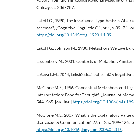
Papers from the Thirteenth Regional Meeting of the C
Chicago, s. 236–287.
Lakoff G., 1990, The Invariance Hypothesis: Is Abstr
schemas?, „Cognitive Linguistics” 1, nr 1, s. 39–74, [on
https://doi.org/10.1515/cogl.1990.1.1.39
.
Lakoff G., Johnson M., 1980, Metaphors We Live By, 
Leezenberg M., 2001, Contexts of Metaphor, Amster
Leŝeva L.M., 2014, Leksičeskaâ polisemiâ v kognitiv
McGlone M.S., 1996, Conceptual Metaphors and Fig
Interpretation: Food for Thought?, „Journal of Memor
544–565, [on-line:]
https://doi.org/10.1006/jmla.19
McGlone M.S., 2007, What is the Explanatory Value 
„Language & Communication” 27, nr 2, s. 109–126, [o
https://doi.org/10.1016j.langcom.2006.02.016
.