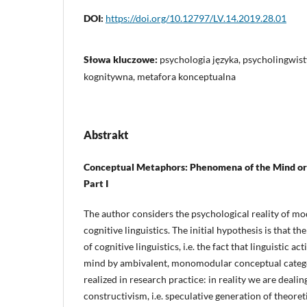
DOI:
https://doi.org/10.12797/LV.14.2019.28.01
Słowa kluczowe:
psychologia języka, psycholingwist
kognitywna, metafora konceptualna
Abstrakt
Conceptual Metaphors: Phenomena of the Mind or 
Part I
The author considers the psychological reality of m
cognitive linguistics. The initial hypothesis is that
of cognitive linguistics, i.e. the fact that linguistic a
mind by ambivalent, monomodular conceptual categori
realized in research practice: in reality we are dealin
constructivism, i.e. speculative generation of theore