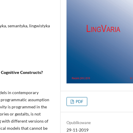
yka, semantyka, lingwistyka
Cognitive Constructs?
odels in contemporary
 the programmatic assumption
PDF
ctivity is programmed in the
es or gestalts, is not
g with different versions of
Opublikowane
tical models that cannot be
29-11-2019