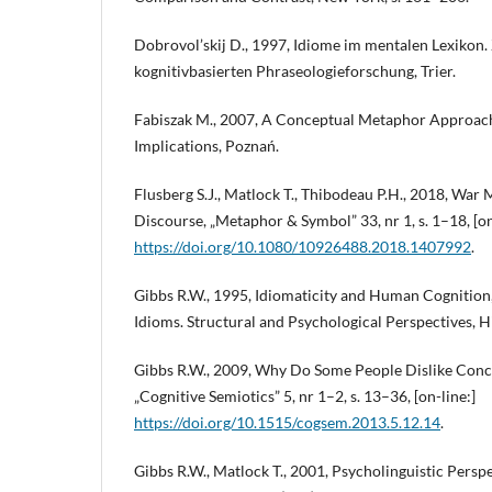
Dobrovol’skij D., 1997, Idiome im mentalen Lexikon
kognitivbasierten Phraseologieforschung, Trier.
Fabiszak M., 2007, A Conceptual Metaphor Approach
Implications, Poznań.
Flusberg S.J., Matlock T., Thibodeau P.H., 2018, War
Discourse, „Metaphor & Symbol” 33, nr 1, s. 1–18, [on
https://doi.org/10.1080/10926488.2018.1407992
.
Gibbs R.W., 1995, Idiomaticity and Human Cognition, [w
Idioms. Structural and Psychological Perspectives, Hi
Gibbs R.W., 2009, Why Do Some People Dislike Conc
„Cognitive Semiotics” 5, nr 1–2, s. 13–36, [on-line:]
https://doi.org/10.1515/cogsem.2013.5.12.14
.
Gibbs R.W., Matlock T., 2001, Psycholinguistic Perspe