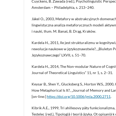
Cuyckens, B. Zawada (red.), Psycholinguistic Perspe
Amsterdam – Philadelphia, s. 213–240.
Jäkel O., 2003, Metafory w abstrakcyjnych domenac
lingwistyczna analiza metaforycznych modeli aktyw
i nauki, tłum. M. Banaś, B. Drąg, Kraków.
Kardela H., 2011, Ile jest strukturalizmu w kognitywiz
rewolucje naukowe w językoznawstwie?, „Biuletyn P
Językoznawczego” LXVII, s. 51–70.
Kardela H., 2014, The Non-modular Nature of Cogni
Journal of Theoretical Linguistics” 11, nr 1, s. 2–31.
Keysar B., Shen Y., Glucksberg S., Horton W.S., 2000
How Metaphorical Is It?, „Journal of Memory and Lan
[on-line:]
https://doi.org/10.1006/jmla.2000.2711
.
Kibrik A.E., 1999, Tri ahillesovy pâty funkcionalizma, 
Testelec (red.), Tipologiâ i teoriâ âzyka. Ot opisaniâ 