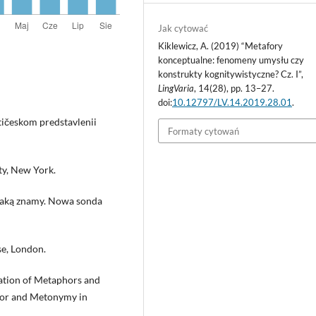
Jak cytować
Kiklewicz, A. (2019) “Metafory
konceptualne: fenomeny umysłu czy
konstrukty kognitywistyczne? Cz. I”,
LingVaria
, 14(28), pp. 13–27.
doi:
10.12797/LV.14.2019.28.01
.
tičeskom predstavlenii
Formaty cytowań
ty, New York.
 jaką znamy. Nowa sonda
e, London.
tation of Metaphors and
phor and Metonymy in