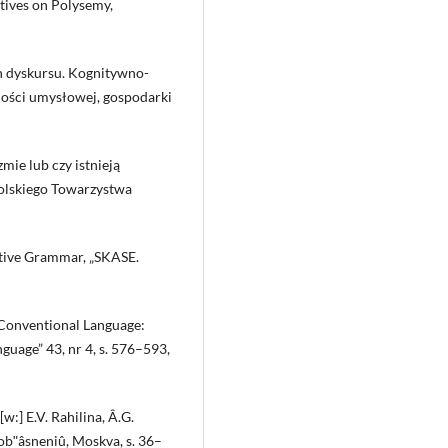
ctives on Polysemy,
h dyskursu. Kognitywno-
ności umysłowej, gospodarki
mie lub czy istnieją
olskiego Towarzystwa
tive Grammar, „SKASE.
, Conventional Language:
guage” 43, nr 4, s. 576–593,
[w:] E.V. Rahilina, Â.G.
k obʺâsneniû, Moskva, s. 36–