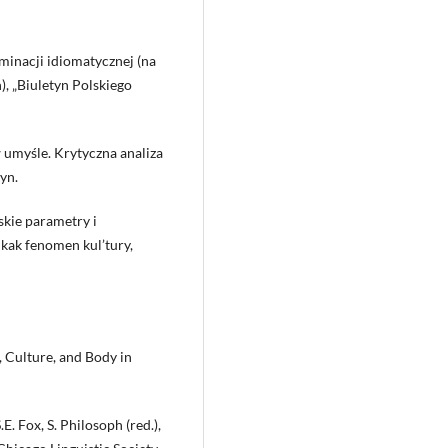
minacji idiomatycznej (na
, „Biuletyn Polskiego
 umyśle. Krytyczna analiza
yn.
skie parametry i
o kak fenomen kul’tury,
 Culture, and Body in
.E. Fox, S. Philosoph (red.),