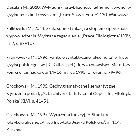
Duszkin M., 2010, Wykładniki przybliżoności adnumeratywnej w
języku polskim i rosyjskim, „Prace Slawistyczne”, 130, Warszawa.
Falkowska M., 2014, Skala subiektyfikacji a stopień eliptyczności
wypowiedzenia. Wybrane zagadnienia, „Prace Filologiczne” LXIV,
nr 2, s. 87–107.
Frankowska M., 1996, Funkcje syntaktyczne leksemu „z” w historii
języka polskiego, [w:] K. Kallas (red.), Językoznawstwo. Materiały
konferencji naukowej 14–16 marca 1995 r., Toruń, s. 79–96.
Grochowski M., 1995, Cechy gramatyczne i semantyczne
wyrażenia ponad, „Acta Universitatis Nicolai Copernici, Filologia
Polska” XLVI, s. 41‒51.
Grochowski M., 1997, Wyrażenia funkcyjne. Studium
leksykograficzne, „Prace Instytutu Języka Polskiego”, nr 104,
Kraków.