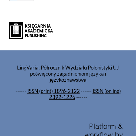
LingVaria. Półrocznik Wydziału Polonistyki UJ
poświęcony zagadnieniom języka i
językoznawstwa
------
ISSN (print) 1896-2122
------
ISSN (online)
2392-1226
------