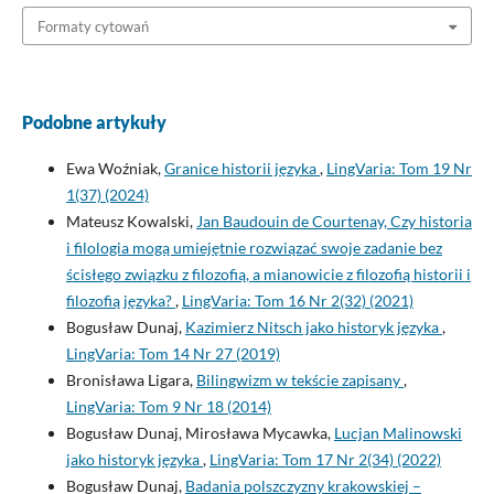
Formaty cytowań
Podobne artykuły
Ewa Woźniak,
Granice historii języka
,
LingVaria: Tom 19 Nr
1(37) (2024)
Mateusz Kowalski,
Jan Baudouin de Courtenay, Czy historia
i filologia mogą umiejętnie rozwiązać swoje zadanie bez
ścisłego związku z filozofią, a mianowicie z filozofią historii i
filozofią języka?
,
LingVaria: Tom 16 Nr 2(32) (2021)
Bogusław Dunaj,
Kazimierz Nitsch jako historyk języka
,
LingVaria: Tom 14 Nr 27 (2019)
Bronisława Ligara,
Bilingwizm w tekście zapisany
,
LingVaria: Tom 9 Nr 18 (2014)
Bogusław Dunaj, Mirosława Mycawka,
Lucjan Malinowski
jako historyk języka
,
LingVaria: Tom 17 Nr 2(34) (2022)
Bogusław Dunaj,
Badania polszczyzny krakowskiej –