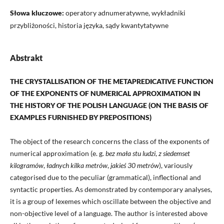
Słowa kluczowe:
operatory adnumeratywne, wykładniki
przybliżoności, historia języka, sądy kwantytatywne
Abstrakt
THE CRYSTALLISATION OF THE METAPREDICATIVE FUNCTION
OF THE EXPONENTS
OF NUMERICAL APPROXIMATION IN
THE HISTORY OF THE POLISH LANGUAGE
(ON THE BASIS OF
EXAMPLES FURNISHED BY PREPOSITIONS)
The object of the research concerns the class of the exponents of
numerical approximation (e. g.
bez mała stu ludzi
,
z siedemset
kilogramów
,
ładnych kilka metrów
,
jakieś 30 metrów
), variously
categorised due to the peculiar (grammatical), inflectional and
syntactic properties. As demonstrated by contemporary analyses,
it is a group of lexemes which oscillate between the objective and
non-objective level of a language. The author is interested above