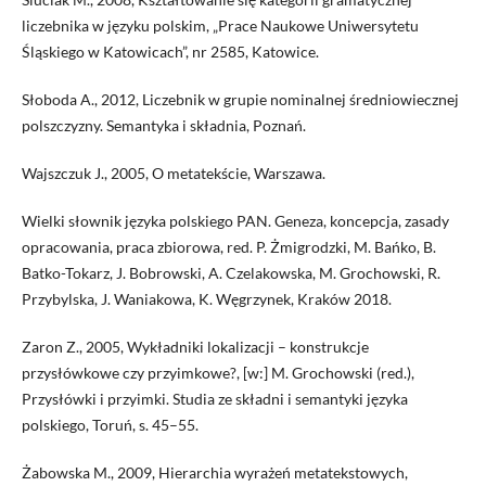
liczebnika w języku polskim, „Prace Naukowe Uniwersytetu
Śląskiego w Katowicach”, nr 2585, Katowice.
Słoboda A., 2012, Liczebnik w grupie nominalnej średniowiecznej
polszczyzny. Semantyka i składnia, Poznań.
Wajszczuk J., 2005, O metatekście, Warszawa.
Wielki słownik języka polskiego PAN. Geneza, koncepcja, zasady
opracowania, praca zbiorowa, red. P. Żmigrodzki, M. Bańko, B.
Batko-Tokarz, J. Bobrowski, A. Czelakowska, M. Grochowski, R.
Przybylska, J. Waniakowa, K. Węgrzynek, Kraków 2018.
Zaron Z., 2005, Wykładniki lokalizacji – konstrukcje
przysłówkowe czy przyimkowe?, [w:] M. Grochowski (red.),
Przysłówki i przyimki. Studia ze składni i semantyki języka
polskiego, Toruń, s. 45–55.
Żabowska M., 2009, Hierarchia wyrażeń metatekstowych,