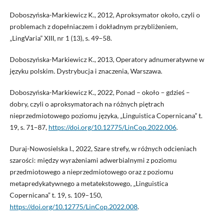
Doboszyńska-Markiewicz K., 2012, Aproksymator około, czyli o
problemach z dopełniaczem i dokładnym przybliżeniem,
„LingVaria” XIII, nr 1 (13), s. 49–58.
Doboszyńska-Markiewicz K., 2013, Operatory adnumeratywne w
języku polskim. Dystrybucja i znaczenia, Warszawa.
Doboszyńska-Markiewicz K., 2022, Ponad – około – gdzieś –
dobry, czyli o aproksymatorach na różnych piętrach
nieprzedmiotowego poziomu języka, „Linguistica Copernicana” t.
19, s. 71–87,
https://doi.org/10.12775/LinCop.2022.006
.
Duraj-Nowosielska I., 2022, Szare strefy, w różnych odcieniach
szarości: między wyrażeniami adwerbialnymi z poziomu
przedmiotowego a nieprzedmiotowego oraz z poziomu
metapredykatywnego a metatekstowego, „Linguistica
Copernicana” t. 19, s. 109–150,
https://doi.org/10.12775/LinCop.2022.008
.