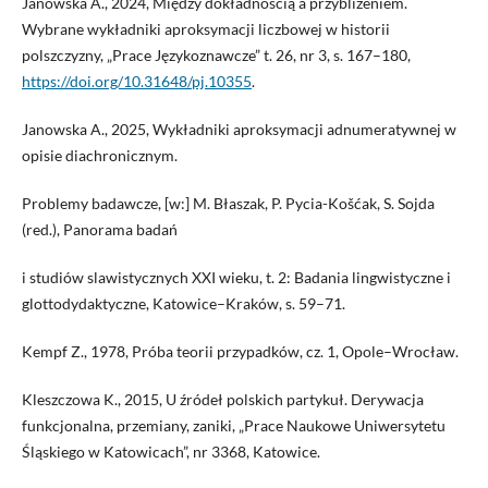
Janowska A., 2024, Między dokładnością a przybliżeniem.
Wybrane wykładniki aproksymacji liczbowej w historii
polszczyzny, „Prace Językoznawcze” t. 26, nr 3, s. 167–180,
https://doi.org/10.31648/pj.10355
.
Janowska A., 2025, Wykładniki aproksymacji adnumeratywnej w
opisie diachronicznym.
Problemy badawcze, [w:] M. Błaszak, P. Pycia-Košćak, S. Sojda
(red.), Panorama badań
i studiów slawistycznych XXI wieku, t. 2: Badania lingwistyczne i
glottodydaktyczne, Katowice–Kraków, s. 59–71.
Kempf Z., 1978, Próba teorii przypadków, cz. 1, Opole–Wrocław.
Kleszczowa K., 2015, U źródeł polskich partykuł. Derywacja
funkcjonalna, przemiany, zaniki, „Prace Naukowe Uniwersytetu
Śląskiego w Katowicach”, nr 3368, Katowice.