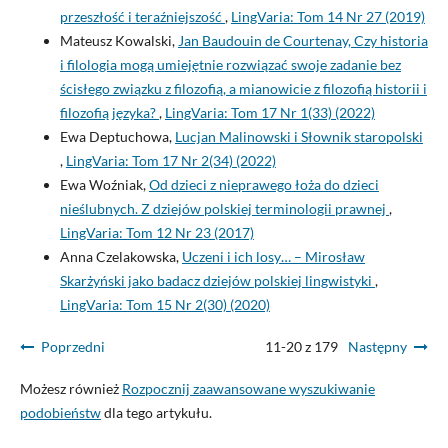
przeszłość i teraźniejszość
,
LingVaria: Tom 14 Nr 27 (2019)
Mateusz Kowalski,
Jan Baudouin de Courtenay, Czy historia
i filologia mogą umiejętnie rozwiązać swoje zadanie bez
ścisłego związku z filozofią, a mianowicie z filozofią historii i
filozofią języka?
,
LingVaria: Tom 17 Nr 1(33) (2022)
Ewa Deptuchowa,
Lucjan Malinowski i Słownik staropolski
,
LingVaria: Tom 17 Nr 2(34) (2022)
Ewa Woźniak,
Od dzieci z nieprawego łoża do dzieci
nieślubnych. Z dziejów polskiej terminologii prawnej
,
LingVaria: Tom 12 Nr 23 (2017)
Anna Czelakowska,
Uczeni i ich losy… – Mirosław
Skarżyński jako badacz dziejów polskiej lingwistyki
,
LingVaria: Tom 15 Nr 2(30) (2020)
Poprzedni
11-20 z 179
Następny
Możesz również
Rozpocznij zaawansowane wyszukiwanie
podobieństw
dla tego artykułu.