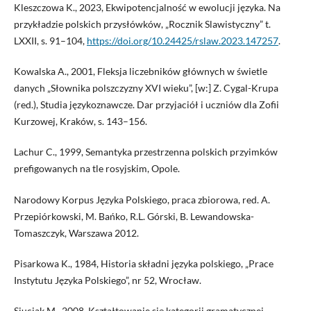
Kleszczowa K., 2023, Ekwipotencjalność w ewolucji języka. Na
przykładzie polskich przysłówków, „Rocznik Slawistyczny” t.
LXXII, s. 91–104,
https://doi.org/10.24425/rslaw.2023.147257
.
Kowalska A., 2001, Fleksja liczebników głównych w świetle
danych „Słownika polszczyzny XVI wieku”, [w:] Z. Cygal-Krupa
(red.), Studia językoznawcze. Dar przyjaciół i uczniów dla Zofii
Kurzowej, Kraków, s. 143–156.
Lachur C., 1999, Semantyka przestrzenna polskich przyimków
prefigowanych na tle rosyjskim, Opole.
Narodowy Korpus Języka Polskiego, praca zbiorowa, red. A.
Przepiórkowski, M. Bańko, R.L. Górski, B. Lewandowska-
Tomaszczyk, Warszawa 2012.
Pisarkowa K., 1984, Historia składni języka polskiego, „Prace
Instytutu Języka Polskiego”, nr 52, Wrocław.
Siuciak M., 2008, Kształtowanie się kategorii gramatycznej