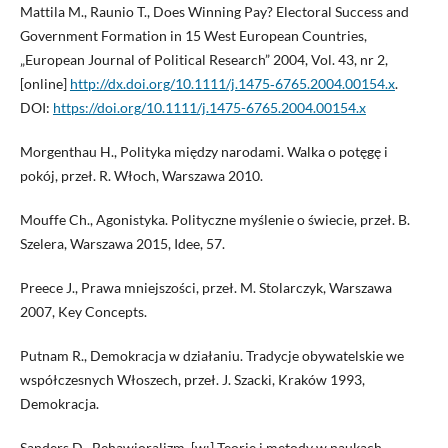
Mattila M., Raunio T., Does Winning Pay? Electoral Success and
Government Formation in 15 West European Countries,
„European Journal of Political Research” 2004, Vol. 43, nr 2,
[online]
http://dx.doi.org/10.1111/j.1475‑6765.2004.00154.x
.
DOI:
https://doi.org/10.1111/j.1475-6765.2004.00154.x
Morgenthau H., Polityka między narodami. Walka o potęgę i
pokój, przeł. R. Włoch, Warszawa 2010.
Mouffe Ch., Agonistyka. Polityczne myślenie o świecie, przeł. B.
Szelera, Warszawa 2015, Idee, 57.
Preece J., Prawa mniejszości, przeł. M. Stolarczyk, Warszawa
2007, Key Concepts.
Putnam R., Demokracja w działaniu. Tradycje obywatelskie we
współczesnych Włoszech, przeł. J. Szacki, Kraków 1993,
Demokracja.
Sanders D., Behawioralizm, [w:] Teorie i metody w naukach