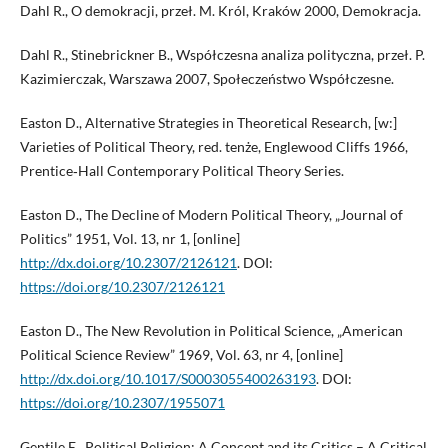
Dahl R., O demokracji, przeł. M. Król, Kraków 2000, Demokracja.
Dahl R., Stinebrickner B., Współczesna analiza polityczna, przeł. P.
Kazimierczak, Warszawa 2007, Społeczeństwo Współczesne.
Easton D., Alternative Strategies in Theoretical Research, [w:]
Varieties of Political Theory, red. tenże, Englewood Cliffs 1966,
Prentice‑Hall Contemporary Political Theory Series.
Easton D., The Decline of Modern Political Theory, „Journal of
Politics” 1951, Vol. 13, nr 1, [online]
http://dx.doi.org/10.2307/2126121
. DOI:
https://doi.org/10.2307/2126121
Easton D., The New Revolution in Political Science, „American
Political Science Review” 1969, Vol. 63, nr 4, [online]
http://dx.doi.org/10.1017/S0003055400263193
. DOI:
https://doi.org/10.2307/1955071
Gentile E., Political Religion: A Concept and its Critics – A Critical