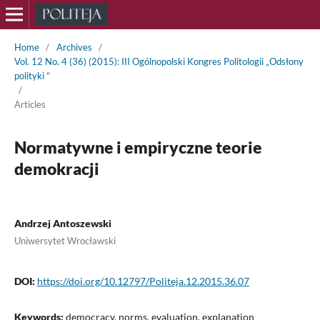
Home
/
Archives
/
Vol. 12 No. 4 (36) (2015): III Ogólnopolski Kongres Politologii „Odsłony
polityki ”
/
Articles
Normatywne i empiryczne teorie
demokracji
Andrzej Antoszewski
Uniwersytet Wrocławski
DOI:
https://doi.org/10.12797/Politeja.12.2015.36.07
Keywords:
democracy, norms, evaluation, explanation