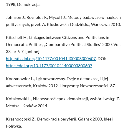
1998, Demokracja.
Johnson J., Reynolds F., Mycoff J., Metody badawcze w naukach
politycznych, przeł. A. Kloskowska‑Dudzińska, Warszawa 2010.
Kitschelt H., Linkages between Citizens and Politicians in
Democratic Polities, „Comparative Political Studies” 2000, Vol.
33, nr 6‑7, [online]
http://dx.doi.org/10.1177/001041400003300607
. DOI:
https://doi.org/10.1177/001041400003300607
Koczanowicz L., Lęk nowoczesny. Eseje o demokracji i jej
adwersarzach, Kraków 2012, Horyzonty Nowoczesności, 87.
Kołakowski L., Niepewność epoki demokracji, wybór i wstęp Z.
Mentzel, Kraków 2014.
Krasnodębski Z., Demokracja peryferii, Gdańsk 2003, Idee i
Polityka.