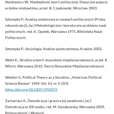
Stankiewicz W., Niezbędność teorii politycznej. Klasyczne pojęcia
w dobie relatywizmu, przeł. B. Czaykowski, Wrocław 2003.
Sztompka P., Analiza systemowa w naukach politycznych (Próba
rekonstrukcji), [w:] Metodologiczne i teoretyczne problemy nauk
politycznych, red. K. Opałek, Warszawa 1975, Biblioteka Nauk
Politycznych.
Sztompka P., Socjologia. Analiza społeczeństwa, Kraków 2002.
Waltz K., Struktura teorii stosunków międzynarodowych, przeł. R.
Włoch, Warszawa 2010, Teoria Stosunków Międzynarodowych.
Weldon S., Political Theory as a Vocation, „American Political
Science Review” 1969, Vol. 63, nr 4. DOI:
https://doi.org/10.2307/1955072
Zachariasz A., Demokracja i granice jej zasadności, [w:]
Demokracja w XXI wieku, red. M. Szyszkowska, Warszawa 2009,
Różnorodność i Wolność.