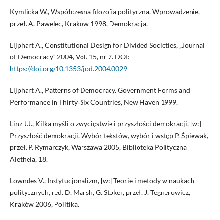
Kymlicka W., Współczesna filozofia polityczna. Wprowadzenie,
przeł. A. Pawelec, Kraków 1998, Demokracja.
Lijphart A., Constitutional Design for Divided Societies, „Journal
of Democracy” 2004, Vol. 15, nr 2. DOI:
https://doi.org/10.1353/jod.2004.0029
Lijphart A., Patterns of Democracy. Government Forms and
Performance in Thirty‑Six Countries, New Haven 1999.
Linz J.J., Kilka myśli o zwycięstwie i przyszłości demokracji, [w:]
Przyszłość demokracji. Wybór tekstów, wybór i wstęp P. Śpiewak,
przeł. P. Rymarczyk, Warszawa 2005, Biblioteka Polityczna
Aletheia, 18.
Lowndes V., Instytucjonalizm, [w:] Teorie i metody w naukach
politycznych, red. D. Marsh, G. Stoker, przeł. J. Tegnerowicz,
Kraków 2006, Politika.