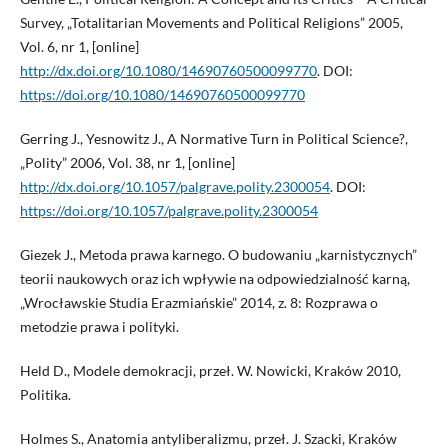
Survey, „Totalitarian Movements and Political Religions” 2005,
Vol. 6, nr 1, [online]
http://dx.doi.org/10.1080/14690760500099770
. DOI:
https://doi.org/10.1080/14690760500099770
Gerring J., Yesnowitz J., A Normative Turn in Political Science?,
„Polity” 2006, Vol. 38, nr 1, [online]
http://dx.doi.org/10.1057/palgrave.polity.2300054
. DOI:
https://doi.org/10.1057/palgrave.polity.2300054
Giezek J., Metoda prawa karnego. O budowaniu „karnistycznych”
teorii naukowych oraz ich wpływie na odpowiedzialność karną,
„Wrocławskie Studia Erazmiańskie” 2014, z. 8: Rozprawa o
metodzie prawa i polityki.
Held D., Modele demokracji, przeł. W. Nowicki, Kraków 2010,
Politika.
Holmes S., Anatomia antyliberalizmu, przeł. J. Szacki, Kraków