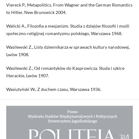
Viereck P., Metapolitics. From Wagner and the German Romantics
to Hitler, New Brunswick 2004.
Walicki A., Filozofia a mesjanizm. Studia z dziejów filozofii i myśli
społeczno‑religijnej romantyzmu polskiego, Warszawa 1968.
Wasilewski Z., Listy dziennikarza w sprawach kultury narodowej,
Lwów 1908.
Wasilewski Z., Od romantyków do Kasprowicza. Studa i szkice
literackie, Lwów 1907.
Wasiutyński W., Z duchem czasu, Warszawa 1936.