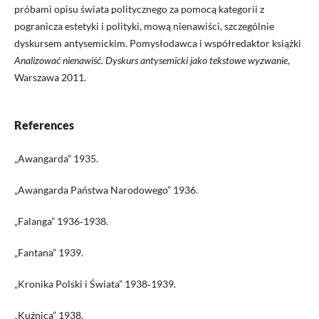
próbami opisu świata politycznego za pomocą kategorii z
pogranicza estetyki i polityki, mową nienawiści, szczególnie
dyskursem antysemickim. Pomysłodawca i współredaktor książki
Analizować nienawiść. Dyskurs antysemicki jako tekstowe wyzwanie
,
Warszawa 2011.
References
„Awangarda” 1935.
„Awangarda Państwa Narodowego” 1936.
„Falanga” 1936‑1938.
„Fantana” 1939.
„Kronika Polski i Świata” 1938‑1939.
„Kuźnica” 1938.