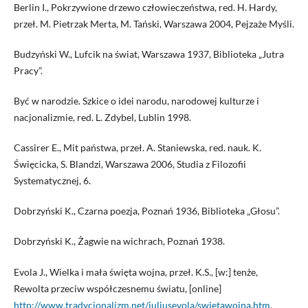
Berlin I., Pokrzywione drzewo człowieczeństwa, red. H. Hardy,
przeł. M. Pietrzak Merta, M. Tański, Warszawa 2004, Pejzaże Myśli.
Budzyński W., Lufcik na świat, Warszawa 1937, Biblioteka „Jutra
Pracy”.
Być w narodzie. Szkice o idei narodu, narodowej kulturze i
nacjonalizmie, red. L. Zdybel, Lublin 1998.
Cassirer E., Mit państwa, przeł. A. Staniewska, red. nauk. K.
Święcicka, S. Blandzi, Warszawa 2006, Studia z Filozofii
Systematycznej, 6.
Dobrzyński K., Czarna poezja, Poznań 1936, Biblioteka „Głosu”.
Dobrzyński K., Żagwie na wichrach, Poznań 1938.
Evola J., Wielka i mała święta wojna, przeł. K.S., [w:] tenże,
Rewolta przeciw współczesnemu światu, [online]
http://www.tradycjonalizm.net/juliusevola/swietawojna.htm
.