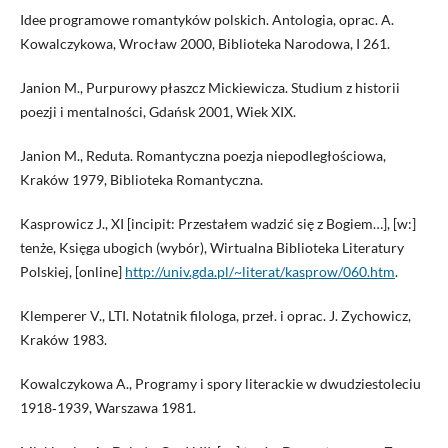
Idee programowe romantyków polskich. Antologia, oprac. A.
Kowalczykowa, Wrocław 2000, Biblioteka Narodowa, I 261.
Janion M., Purpurowy płaszcz Mickiewicza. Studium z historii
poezji i mentalności, Gdańsk 2001, Wiek XIX.
Janion M., Reduta. Romantyczna poezja niepodległościowa,
Kraków 1979, Biblioteka Romantyczna.
Kasprowicz J., XI [incipit: Przestałem wadzić się z Bogiem…], [w:]
tenże, Księga ubogich (wybór), Wirtualna Biblioteka Literatury
Polskiej, [online]
http://univ.gda.pl/~literat/kasprow/060.htm
.
Klemperer V., LTI. Notatnik filologa, przeł. i oprac. J. Zychowicz,
Kraków 1983.
Kowalczykowa A., Programy i spory literackie w dwudziestoleciu
1918‑1939, Warszawa 1981.