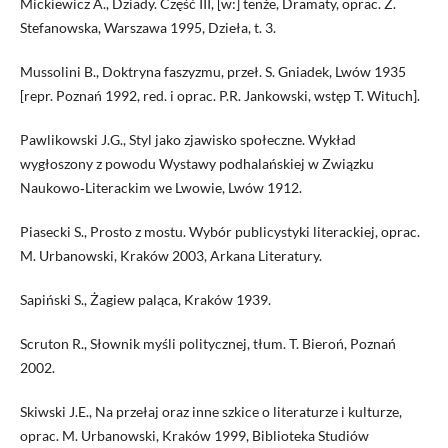
Mickiewicz A., Dziady. Część III, [w:] tenże, Dramaty, oprac. Z.
Stefanowska, Warszawa 1995, Dzieła, t. 3.
Mussolini B., Doktryna faszyzmu, przeł. S. Gniadek, Lwów 1935
[repr. Poznań 1992, red. i oprac. P.R. Jankowski, wstęp T. Wituch].
Pawlikowski J.G., Styl jako zjawisko społeczne. Wykład
wygłoszony z powodu Wystawy podhalańskiej w Związku
Naukowo‑Literackim we Lwowie, Lwów 1912.
Piasecki S., Prosto z mostu. Wybór publicystyki literackiej, oprac.
M. Urbanowski, Kraków 2003, Arkana Literatury.
Sapiński S., Żagiew paląca, Kraków 1939.
Scruton R., Słownik myśli politycznej, tłum. T. Bieroń, Poznań
2002.
Skiwski J.E., Na przełaj oraz inne szkice o literaturze i kulturze,
oprac. M. Urbanowski, Kraków 1999, Biblioteka Studiów