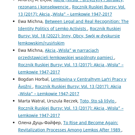
rezonans i konsekwencje
,
Rocznik Ruskiej Bursy: Vol.
13 (2017): Akcja „Wisła” – Łemkowie 1947-2017
Ewa Michna,
Between Legal and Real Recognition: The
Identity Politics of Lemko Activists
,
Rocznik Ruskiej
Bursy: Vol. 18 (2022): Inny, Obcy, Swój w dyskursie
łemkowskim/rusińskim
Ewa Michna,
Akcja „Wisła” w narracjach
przedstawicieli łemkowskiej wspólnoty pamięci
,
Rocznik Ruskiej Bursy: Vol. 13 (2017): Akcja „Wisła” –
Łemkowie 1947-2017
Bogdan Horbal,
Lemkovina v Centralʹnym Laґrі Pracy v
Âvožnі
,
Rocznik Ruskiej Bursy: Vol. 13 (2017): Akcja
„Wisła” – Łemkowie 1947-2017
Marta Watral, Urszula Reczek,
Toto, što sâ lišylo
,
Rocznik Ruskiej Bursy: Vol. 13 (2017): Akcja „Wisła” –
Łemkowie 1947-2017
Олена Дуць-Файфер,
To Rise and Become Again:
Revitalization Processes Among Lemkos After 1989
,