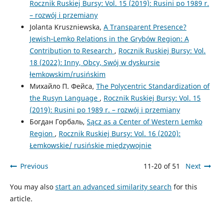
Rocznik Ruskiej Bursy: Vol. 15 (2019): Rusini po 1989 r.
– rozwój i przemiany
Jolanta Kruszniewska,
A Transparent Presence?
Jewish‑Lemko Relations in the Grybów Region: A
Contribution to Research
,
Rocznik Ruskiej Bursy: Vol.
18 (2022): Inny, Obcy, Swój w dyskursie
łemkowskim/rusińskim
Михайло П. Фейса,
The Polycentric Standardization of
the Rusyn Language
,
Rocznik Ruskiej Bursy: Vol. 15
(2019): Rusini po 1989 r. – rozwój i przemiany
Богдан Горбаль,
Sącz as a Center of Western Lemko
Region
,
Rocznik Ruskiej Bursy: Vol. 16 (2020):
Łemkowskie/ rusińskie międzywojnie
Previous
11-20 of 51
Next
You may also
start an advanced similarity search
for this
article.