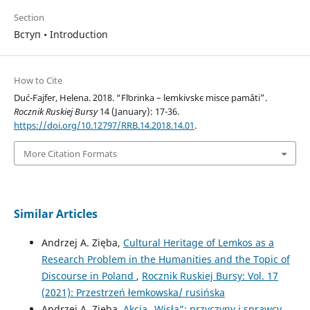
Section
Вступ • Introduction
How to Cite
Duć-Fajfer, Helena. 2018. “Flʹorinka – lemkіvskє mіsce pamâti”.
Rocznik Ruskiej Bursy
14 (January): 17-36.
https://doi.org/10.12797/RRB.14.2018.14.01
.
More Citation Formats
Similar Articles
Andrzej A. Zięba,
Cultural Heritage of Lemkos as a
Research Problem in the Humanities and the Topic of
Discourse in Poland
,
Rocznik Ruskiej Bursy: Vol. 17
(2021): Przestrzeń łemkowska/ rusińska
Andrzej A. Zięba,
Akcja „Wisła”: przyczyny i sprawcy,