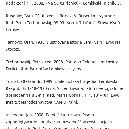
Redaktor [PT]. 2008. «Na 90‑tu rіčnicû». Lemkіvskіj Rіčnik, 3.
Rusenko, Іvan. 2010. «Volk і âgnâ». V: Rusenko – vybrane.
Red. Petro Trohanovskіj, 98‑99. Krenicâ‑Lіґnicâ: Stovarišynâ
Lemkіv.
Tarnovič, Ûіân. 1936. Іlûstrovana іstorіâ Lemkіvŝini. Lʹvіv: Na
Storožі.
Trohanovskіj, Petro, red. 2008. Panteon Zelenoj Lemkoviny.
Ґorlicі: Klub Patriotów Łemkowszczyzny.
Turčak, Oleksandr. 1999. «Talergofsʹka tragedіa. Lemkіvsʹkі
Respublіki 1918‑1920 rr.». V: Lemkіvŝina. Іstoriko‑etografіčne
dosllіdžennâ u 2‑h t. Red. Marіâ Gorbalʹ, T. 1. 101‑104. Lʹvіv:
Іnstitut Narodoznavstva NAN Ukraїni.
Assmann, Jan. 2008. Pamięć kulturowa. Pismo,
zapamiętywanie i polityczna tożsamość w cywilizacjach
starożytnych. Red. Anna Kryczyńska‑Pham. Warszawa: