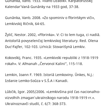
Gunânka, Vanʹo. 1933. «Vanʹo Dzâdik». Karpatorusskіj
Kalendarʹ Vanâ Gunânky na 1933 god, 37‑38.
Gunânka, Vanʹo. 2008. «Zo spominіv o flʹorinʹskym vіči»,
Lemkіvskіj Rіčnik, 64‑65.
Žylič, Nestor. 2002, «Flʹorinka». V: Ci to lem tuga, ci nadіâ.
Antoloґіâ povyselenčoj lemkіvskoj lіteratury. Red. Olena
Ducʹ‑Fajfer, 102‑103. Lіґnicâ: Stovarišynâ Lemkіv.
Kokovsʹkij, Franc. 1935. «Lemkіvsʹkі republiki z 1918-1919
rokah». V: Alʹmanah „Červonoї Kalini”, 115-118.
Lemkin, Ioann F. 1969. Istoriâ Lemkoviny. Ûnkes, N.J.:
Izdanie Lemko‑Soûza v S.Š.A i Kanadі.
Lûbčik, Іgor. 2005/2006. «Lemkіvŝina pіd čas nacіonalʹno-
vizvolʹnih zmaganʹ ukraїnsʹkogo narodu 1918‑1919 rr.».
Ukraїnoznavčі studїї, č. 6/7: 368‑373.