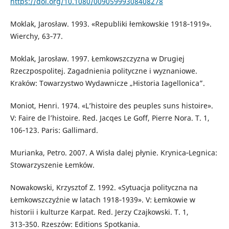
https://doi.org/10.1080/00905999308408278
Moklak, Jarosław. 1993. «Republiki łemkowskie 1918‑1919».
Wierchy, 63‑77.
Moklak, Jarosław. 1997. Łemkowszczyzna w Drugiej
Rzeczpospolitej. Zagadnienia polityczne i wyznaniowe.
Kraków: Towarzystwo Wydawnicze „Historia Iagellonica”.
Moniot, Henri. 1974. «L’histoire des peuples suns histoire».
V: Faire de l’histoire. Red. Jacqes Le Goff, Pierre Nora. T. 1,
106‑123. Paris: Gallimard.
Murianka, Petro. 2007. A Wisła dalej płynie. Krynica‑Legnica:
Stowarzyszenie Łemków.
Nowakowski, Krzysztof Z. 1992. «Sytuacja polityczna na
Łemkowszczyźnie w latach 1918‑1939». V: Łemkowie w
historii i kulturze Karpat. Red. Jerzy Czajkowski. T. 1,
313‑350. Rzeszów: Editions Spotkania.