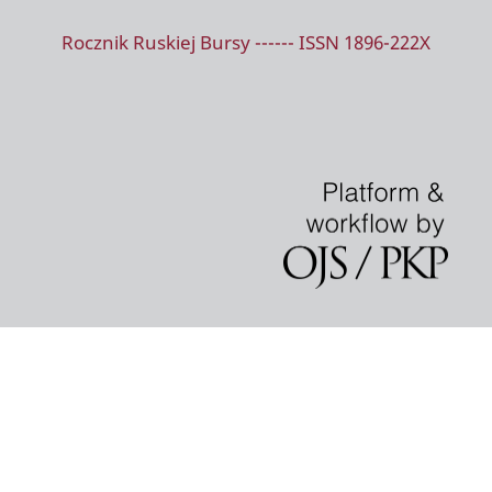
Rocznik Ruskiej Bursy ------ ISSN 1896-222X