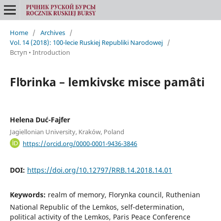
Home
/
Archives
/
Vol. 14 (2018): 100-lecie Ruskiej Republiki Narodowej
/
Вступ • Introduction
Flʹorinka – lemkіvskє mіsce pamâti
Helena Duć-Fajfer
Jagiellonian University, Kraków, Poland
https://orcid.org/0000-0001-9436-3846
DOI:
https://doi.org/10.12797/RRB.14.2018.14.01
Keywords:
realm of memory, Florynka council, Ruthenian
National Republic of the Lemkos, self-determination,
political activity of the Lemkos, Paris Peace Conference