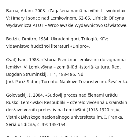
Barna, Adam. 2008. «Zagašena nadіâ na vіlʹnіst і svobodu».
V: Hmary і sonce nad Lemkovinom, 62‑66. Lіґnicâ: Oficyna
Wydawnicza ATUT – Wrocławskie Wydawnictwo Oświatowe.
Bedzik, Dmitro. 1984. Ukradenі gori. Trilogіâ. Kiїv:
Vidavnistvo hudožnʹoї lіteraturi «Dnіpro».
Gvatʹ, Іvan. 1988. «Іstorіâ Pіvnіčnoї Lemkіvŝini do vignannâ
lemkіv». V: Lemkіvŝyna – zemlâ‑lûdi‑іstorіâ‑kulʹtura. Red.
Bogdan Strumіnsʹkij. T. 1, 183‑186. Nʹû
Jork‑Pariž‑Sidnej‑Toronto: Naukove Tovaristvo іm. Ševčenka.
Golovacʹkij, І. 2004. «Sudovij proces nad členami urâdu
Ruskoї Lemkіvskoї Respublіki – džerelo vivčennâ ukraїnsʹkih
deržavotvornih protestіv na Lemkіvŝinі (1918‑1920 rr.)».
Vіstnik Lʹvіvsʹkogo nacіonalʹnogo unіversitetu іm. І. Franka.
Serіâ ûridična, č. 39: 145‑154.