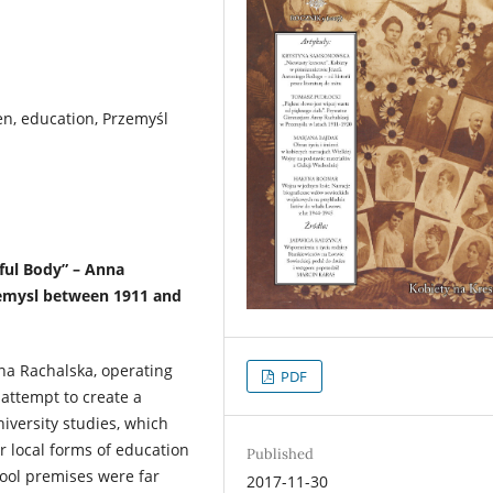
n, education, Przemyśl
ful Body” – Anna
rzemysl between 1911 and
na Rachalska, operating
PDF
attempt to create a
iversity studies, which
r local forms of education
Published
ool premises were far
2017-11-30