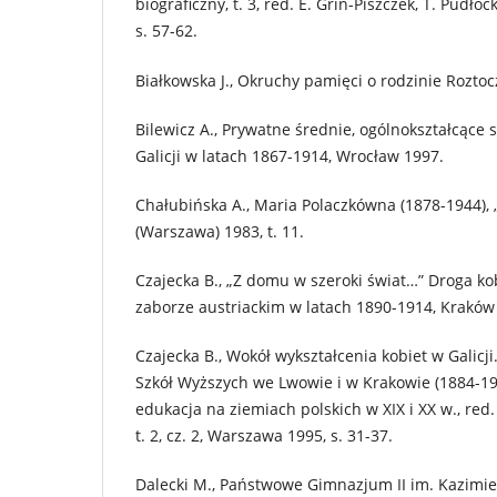
biograficzny, t. 3, red. E. Grin-Piszczek, T. Pudłoc
s. 57-62.
Białkowska J., Okruchy pamięci o rodzinie Rozto
Bilewicz A., Prywatne średnie, ogólnokształcące 
Galicji w latach 1867-1914, Wrocław 1997.
Chałubińska A., Maria Polaczkówna (1878-1944), 
(Warszawa) 1983, t. 11.
Czajecka B., „Z domu w szeroki świat…” Droga ko
zaborze austriackim w latach 1890-1914, Kraków
Czajecka B., Wokół wykształcenia kobiet w Galicj
Szkół Wyższych we Lwowie i w Krakowie (1884-191
edukacja na ziemiach polskich w XIX i XX w., red.
t. 2, cz. 2, Warszawa 1995, s. 31-37.
Dalecki M., Państwowe Gimnazjum II im. Kazimi