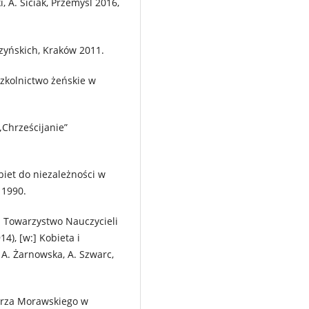
ki, A. Siciak, Przemyśl 2016,
czyńskich, Kraków 2011.
szkolnictwo żeńskie w
„Chrześcijanie”
biet do niezależności w
 1990.
i. Towarzystwo Nauczycieli
4), [w:] Kobieta i
 A. Żarnowska, A. Szwarc,
erza Morawskiego w