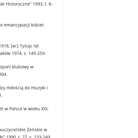
i Historyczne” 1993, t. 8-
ie emancypacji kobiet
918, [w:] Tysiąc lat
aków 1974, s. 149-259.
i sport klubowy w
004.
dzy miłością do muzyki i
1.
et w Polsce w wieku XIX,
uczycielskie Żeńskie w
” 1990, t. 27, s. 233-249.