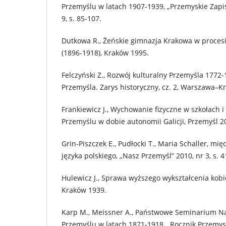
Przemyślu w latach 1907-1939, „Przemyskie Zapisk
9, s. 85-107.
Dutkowa R., Żeńskie gimnazja Krakowa w proces
(1896-1918), Kraków 1995.
Felczyński Z., Rozwój kulturalny Przemyśla 1772-1
Przemyśla. Zarys historyczny, cz. 2, Warszawa–Kr
Frankiewicz J., Wychowanie fizyczne w szkołach 
Przemyślu w dobie autonomii Galicji, Przemyśl 2
Grin-Piszczek E., Pudłocki T., Maria Schaller, mię
języka polskiego, „Nasz Przemyśl” 2010, nr 3, s. 4
Hulewicz J., Sprawa wyższego wykształcenia kobi
Kraków 1939.
Karp M., Meissner A., Państwowe Seminarium Na
Przemyślu w latach 1871-1918, „Rocznik Przemyski