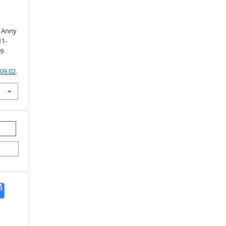
m Anny
11-
9
.09.02
.