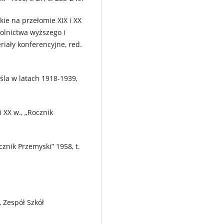
ie na przełomie XIX i XX
kolnictwa wyższego i
riały konferencyjne, red.
śla w latach 1918-1939,
i XX w., „Rocznik
cznik Przemyski” 1958, t.
 Zespół Szkół