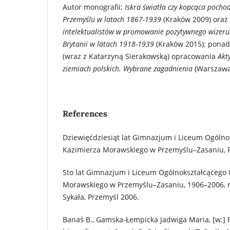
Autor monografii:
Iskra światła czy kopcąca pochod
Przemyślu w latach 1867-1939
(Kraków 2009) oraz
intelektualistów w promowanie pozytywnego wizerun
Brytanii w latach 1918-1939
(Kraków 2015); ponad
(wraz z Katarzyną Sierakowską) opracowania
Akt
ziemiach polskich. Wybrane zagadnienia
(Warszawa
References
Dziewięćdziesiąt lat Gimnazjum i Liceum Ogólnok
Kazimierza Morawskiego w Przemyślu–Zasaniu, 
Sto lat Gimnazjum i Liceum Ogólnokształcącego 
Morawskiego w Przemyślu–Zasaniu, 1906–2006, r
Sykała, Przemyśl 2006.
Banaś B., Gamska-Łempicka Jadwiga Maria, [w:] 