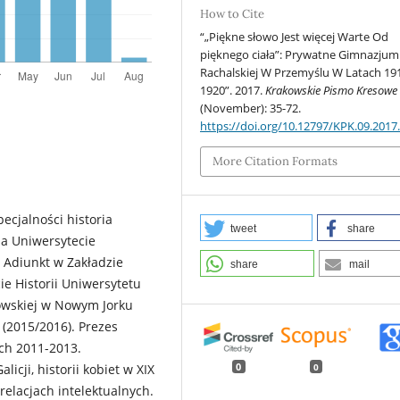
How to Cite
“„Piękne słowo Jest więcej Warte Od
pięknego ciała”: Prywatne Gimnazju
Rachalskiej W Przemyślu W Latach 19
1920”. 2017.
Krakowskie Pismo Kresowe
(November): 35-72.
https://doi.org/10.12797/KPK.09.2017
More Citation Formats
ecjalności historia
tweet
share
na Uniwersytecie
. Adiunkt w Zakładzie
share
mail
cie Historii Uniwersytetu
kowskiej w Nowym Jorku
 (2015/2016). Prezes
ch 2011-2013.
0
0
licji, historii kobiet w XIX
 relacjach intelektualnych.