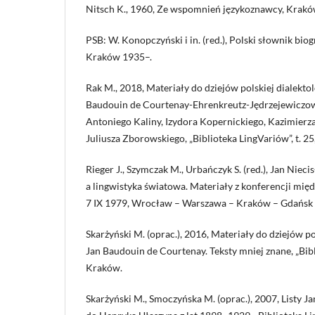
Nitsch K., 1960, Ze wspomnień językoznawcy, Krakó
PSB: W. Konopczyński i in. (red.), Polski słownik biog
Kraków 1935–.
Rak M., 2018, Materiały do dziejów polskiej dialektolog
Baudouin de Courtenay-Ehrenkreutz-Jędrzejewiczow
Antoniego Kaliny, Izydora Kopernickiego, Kazimierza
Juliusza Zborowskiego, „Biblioteka LingVariów”, t. 2
Rieger J., Szymczak M., Urbańczyk S. (red.), Jan Nie
a lingwistyka światowa. Materiały z konferencji mi
7 IX 1979, Wrocław – Warszawa – Kraków – Gdańsk 
Skarżyński M. (oprac.), 2016, Materiały do dziejów po
Jan Baudouin de Courtenay. Teksty mniej znane, „Bibli
Kraków.
Skarżyński M., Smoczyńska M. (oprac.), 2007, Listy 