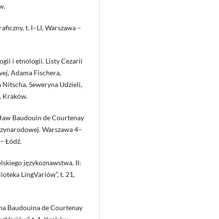
w.
raficzny, t. I–LI, Warszawa –
ii i etnologii. Listy Cezarii
ej, Adama Fischera,
 Nitscha, Seweryna Udzieli,
5, Kraków.
cisław Baudouin de Courtenay
ędzynarodowej. Warszawa 4–
– Łódź.
lskiego językoznawstwa. II:
oteka LingVariów”, t. 21,
Jana Baudouina de Courtenay