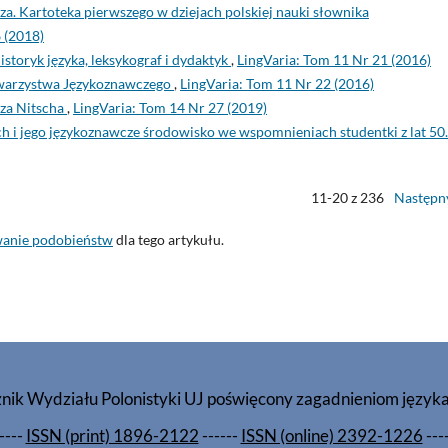
a. Kartoteka pierwszego w dziejach polskiej nauki słownika
 (2018)
storyk języka, leksykograf i dydaktyk
,
LingVaria: Tom 11 Nr 21 (2016)
owarzystwa Językoznawczego
,
LingVaria: Tom 11 Nr 22 (2016)
za Nitscha
,
LingVaria: Tom 14 Nr 27 (2019)
ch i jego językoznawcze środowisko we wspomnieniach studentki z lat 50
11-20 z 236
Następn
wanie podobieństw
dla tego artykułu.
znik Wydziału Polonistyki UJ poświęcony zagadnieniom język
----
ISSN (print) 1896-2122
------
ISSN (online) 2392-1226
---