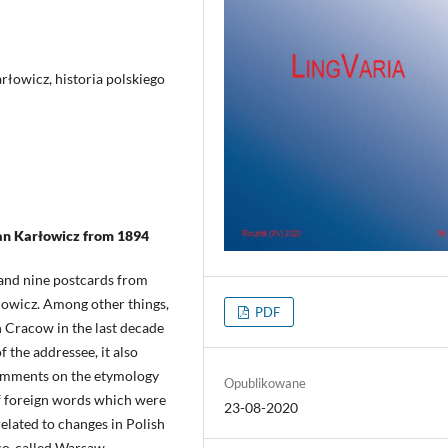
rłowicz, historia polskiego
an Karłowicz from 1894
 and nine postcards from
łowicz. Among other things,
PDF
in Cracow in the last decade
 the addressee, it also
 comments on the etymology
Opublikowane
of foreign words which were
23-08-2020
related to changes in Polish
 so-called Warsaw