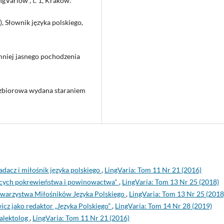
gVariów”, t. 1, Kraków.
), Słownik języka polskiego,
mniej jasnego pochodzenia
a zbiorowa wydana staraniem
dacz i miłośnik języka polskiego
,
LingVaria: Tom 11 Nr 21 (2016)
ących pokrewieństwa i powinowactwa"
,
LingVaria: Tom 13 Nr 25 (2018)
Towarzystwa Miłośników Języka Polskiego
,
LingVaria: Tom 13 Nr 25 (2018
cz jako redaktor „Języka Polskiego”
,
LingVaria: Tom 14 Nr 28 (2019)
ialektolog
,
LingVaria: Tom 11 Nr 21 (2016)