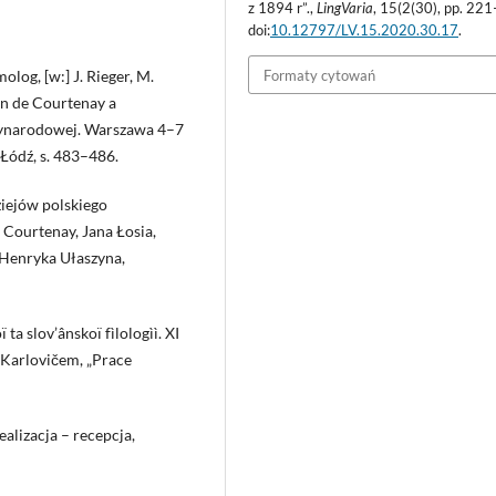
z 1894 r”.,
LingVaria
, 15(2(30), pp. 22
doi:
10.12797/LV.15.2020.30.17
.
Formaty cytowań
log, [w:] J. Rieger, M.
in de Courtenay a
dzynarodowej. Warszawa 4–7
Łódź, s. 483–486.
ziejów polskiego
 Courtenay, Jana Łosia,
Henryka Ułaszyna,
 ta slov’ânskoï fìlologìì. XI
. Karlovičem, „Prace
alizacja – recepcja,