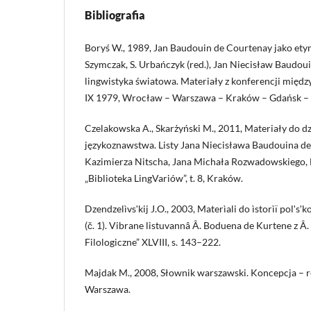
Bibliografia
Boryś W., 1989, Jan Baudouin de Courtenay jako etymo
Szymczak, S. Urbańczyk (red.), Jan Niecisław Baudou
lingwistyka światowa. Materiały z konferencji mię
IX 1979, Wrocław – Warszawa – Kraków – Gdańsk – 
Czelakowska A., Skarżyński M., 2011, Materiały do d
językoznawstwa. Listy Jana Niecisława Baudouina de
Kazimierza Nitscha, Jana Michała Rozwadowskiego, 
„Biblioteka LingVariów”, t. 8, Kraków.
Dzendzelìvsʹkij J.O., 2003, Materìali do ìstorìï polʹsʹkoï
(č. 1). Vibrane listuvannâ Â. Boduena de Kurtene z Â
Filologiczne” XLVIII, s. 143–222.
Majdak M., 2008, Słownik warszawski. Koncepcja – re
Warszawa.