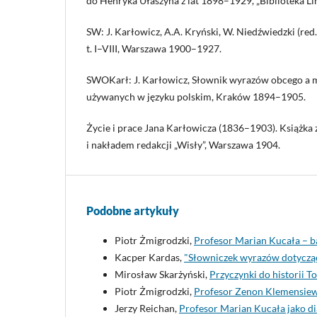
do Henryka Ułaszyna z lat 1898–1929, „Biblioteka Lin
SW: J. Karłowicz, A.A. Kryński, W. Niedźwiedzki (red.
t. I–VIII, Warszawa 1900–1927.
SWOKarł: J. Karłowicz, Słownik wyrazów obcego a 
używanych w języku polskim, Kraków 1894–1905.
Życie i prace Jana Karłowicza (1836–1903). Książk
i nakładem redakcji „Wisły”, Warszawa 1904.
Podobne artykuły
Piotr Żmigrodzki,
Profesor Marian Kucała – ba
Kacper Kardas,
"Słowniczek wyrazów dotycz
Mirosław Skarżyński,
Przyczynki do historii 
Piotr Żmigrodzki,
Profesor Zenon Klemensiewi
Jerzy Reichan,
Profesor Marian Kucała jako d