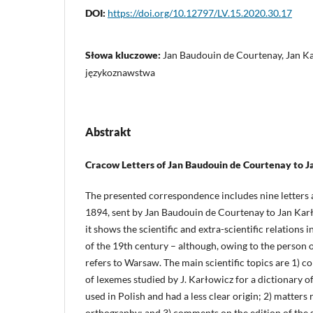
DOI:
https://doi.org/10.12797/LV.15.2020.30.17
Słowa kluczowe:
Jan Baudouin de Courtenay, Jan Ka
językoznawstwa
Abstrakt
Cracow Letters of Jan Baudouin de Courtenay to J
The presented correspondence includes nine letters
1894, sent by Jan Baudouin de Courtenay to Jan Kar
it shows the scientific and extra-scientific relations 
of the 19th century – although, owing to the person of
refers to Warsaw. The main scientific topics are 1)
of lexemes studied by J. Karłowicz for a dictionary 
used in Polish and had a less clear origin; 2) matters 
orthography; and 3) comments on the edition of the