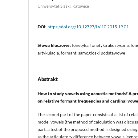
Uniwersytet Śląski, Katowice
DOI:
https://doi.org/10.12797/LV.10.2015.19.01
Słowa kluczowe:
fonetyka, fonetyka akustyczna, fon
artykulacja, formant, samogłoski podstawowe
Abstrakt
How to study vowels using acoustic methods? A pr
on relative formant frequencies and cardinal vowels
The second part of the paper consists of a list of rel
model vowels (the method of calculation was discussed 
part, a test of the proposed method is designed using
as the articulatory difference between vowels (expre