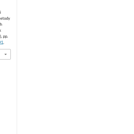
i
metody
ch
k
), pp.
01
.