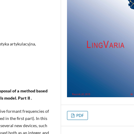
etyka artykulacyjna,
oposal of a method based
 model. Part II .
ative formant frequencies of
PDF
in the first part). In this
 several new devices, such
ssed both as an integer and