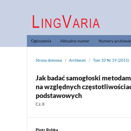
Ogłoszenia
Aktualny numer
Numery archiwal
Strona domowa
/
Archiwum
/
Tom 10 Nr 19 (2015)
Jak badać samogłoski metodam
na względnych częstotliwości
podstawowych
Cz. II
Piotr Rybka