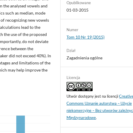
Opublikowane
en the analysed vowels and
01-03-2015
stics such as median, mode
s of recognizing new vowels
alculations lead to the
Numer
th the use of the proposed
Tom 10 Nr 19 (2015)
mportantly, do not deviate
erence between the
Dział
aker did not exceed 40%). In
Zagadnienia ogólne
ntages and limitations of the
hich may help improve the
Licencja
Utwór dostępny jest na licencji
Creativ
Commons Uznanie autorstwa – Użycie
niekomercyjne – Bez utworów zależnyc
Międzynarodowe
.