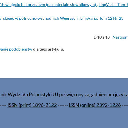
ł- w ujęciu historycznym (na materiale słownikowym)
,
LingVaria: Tom 
garskiego w północno-wschodnich Węgrzech
,
LingVaria: Tom 12 Nr 23
1-10 z 18
Następn
wanie podobieństw
dla tego artykułu.
znik Wydziału Polonistyki UJ poświęcony zagadnieniom język
----
ISSN (print) 1896-2122
------
ISSN (online) 2392-1226
---