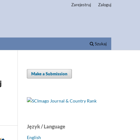
Zarejestruj
Zaloguj
Szukaj
Make a Submission
j
Język / Language
English