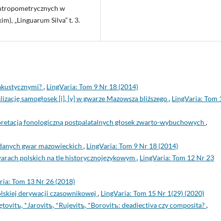
antropometrycznych w
m), „Linguarum Silva” t. 3.
akustycznymi?
,
LingVaria: Tom 9 Nr 18 (2014)
lizację samogłosek [i], [y] w gwarze Mazowsza bliższego
,
LingVaria: Tom 
pretacją fonologiczną postpalatalnych głosek zwarto-wybuchowych
,
y danych gwar mazowieckich
,
LingVaria: Tom 9 Nr 18 (2014)
arach polskich na tle historycznojęzykowym
,
LingVaria: Tom 12 Nr 23
ria: Tom 13 Nr 26 (2018)
lskiej derywacji czasownikowej
,
LingVaria: Tom 15 Nr 1(29) (2020)
tovitъ, *Jarovitъ, *Rujevitъ, *Borovitъ: deadiectiva czy composita?
,