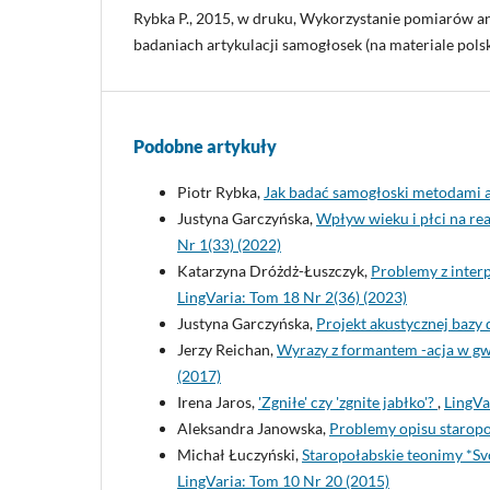
Rybka P., 2015, w druku, Wykorzystanie pomiarów 
badaniach artykulacji samogłosek (na materiale polski
Podobne artykuły
Piotr Rybka,
Jak badać samogłoski metodami 
Justyna Garczyńska,
Wpływ wieku i płci na rea
Nr 1(33) (2022)
Katarzyna Dróżdż-Łuszczyk,
Problemy z inter
LingVaria: Tom 18 Nr 2(36) (2023)
Justyna Garczyńska,
Projekt akustycznej baz
Jerzy Reichan,
Wyrazy z formantem -acja w gw
(2017)
Irena Jaros,
'Zgniłe' czy 'zgnite jabłko'?
,
LingVa
Aleksandra Janowska,
Problemy opisu staropo
Michał Łuczyński,
Staropołabskie teonimy *Svę
LingVaria: Tom 10 Nr 20 (2015)