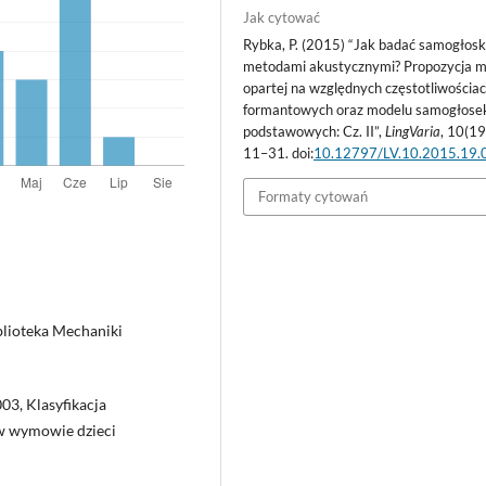
Jak cytować
Rybka, P. (2015) “Jak badać samogłosk
metodami akustycznymi? Propozycja 
opartej na względnych częstotliwościa
formantowych oraz modelu samogłose
podstawowych: Cz. II”,
LingVaria
, 10(19
11–31. doi:
10.12797/LV.10.2015.19.
Formaty cytowań
blioteka Mechaniki
003, Klasyfikacja
w wymowie dzieci