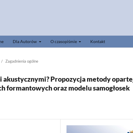
ne
Dla Autorów
O czasopiśmie
Kontakt
/
Zagadnienia ogólne
i akustycznymi? Propozycja metody oparte
ach formantowych oraz modelu samogłosek