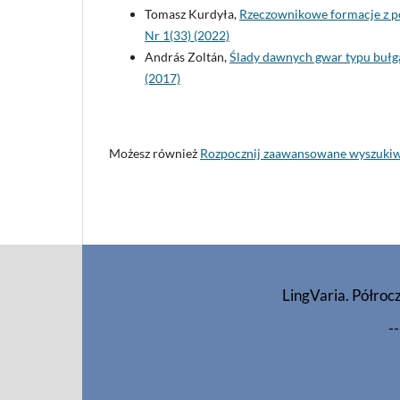
Tomasz Kurdyła,
Rzeczownikowe formacje z pó
Nr 1(33) (2022)
András Zoltán,
Ślady dawnych gwar typu buł
(2017)
Możesz również
Rozpocznij zaawansowane wyszuki
LingVaria. Półroc
--