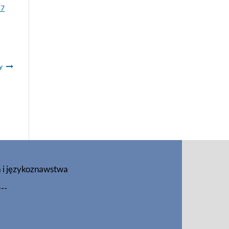
17
y
a i językoznawstwa
---