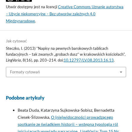
Utwór dostępny jest na licencji
Creative Commons Uznanie autorstwa
– Użycie niekomercyjne – Bez utworów zależnych 4.0
Międzynarodowe
.
Jak cytować
Steczko, I. (2013) “Napisy na pewnych barokowych tablicach
fundacyjnych – tak zwanych „grobach dusz” w krakowskich kościołach”,
LingVaria
, 8(16), pp. 203–214. doi:
10.12797/LV.08.2013.16.13
.
Formaty cytowań
Podobne artykuły
Beata Duda, Katarzyna Sujkowska-Sobisz, Bernadetta
Ciesek-Ślizowska,
O (nie)widoczności prowadzącego
spotkanie ze świadkiem historii – wstępna typologia ról
inicjujących wywiady narracyjne
,
LingVaria: Tom 15 Nr