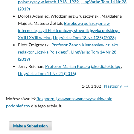
polszczyzny w latach 1918–1939
,
LingVaria: Tom 14 Nr 28
(2019)
Dorota Adamiec, Włodzimierz Gruszczyński, Magdalena
Majdak, Mateusz Żółtak,
Barokowa polszczyzna w
internecie, czyli Elektroniczny słownik języka polskiego
XVII i XVIII wieku
,
LingVaria: Tom 18 Nr 1(35) (2023)
Piotr Żmigrodzki,
Profesor Zenon Klemensiewicz jako
redaktor „Języka Polskiego”
,
LingVaria: Tom 14 Nr 28
(2019)
Jerzy Reichan,
Profesor Marian Kucała jako dialektolog
,
LingVaria: Tom 11 Nr 21 (2016)
1-10 z 182
Następny
Możesz również
Rozpocznij zaawansowane wyszukiwanie
podobieństw
dla tego artykułu.
Make a Submission