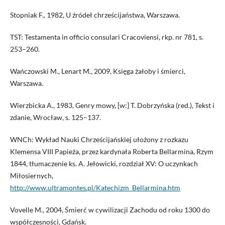
Stopniak F., 1982, U źródeł chrześcijaństwa, Warszawa.
TST: Testamenta in officio consulari Cracoviensi, rkp. nr 781, s.
253–260.
Wańczowski M., Lenart M., 2009, Księga żałoby i śmierci,
Warszawa.
Wierzbicka A., 1983, Genry mowy, [w:] T. Dobrzyńska (red.), Tekst i
zdanie, Wrocław, s. 125–137.
WNCh: Wykład Nauki Chrześcijańskiej ułożony z rozkazu
Klemensa VIII Papieża, przez kardynała Roberta Bellarmina, Rzym
1844, tłumaczenie ks. A. Jełowicki, rozdział XV: O uczynkach
Miłosiernych,
http://www.ultramontes.pl/Katechizm_Bellarmina.htm
Vovelle M., 2004, Śmierć w cywilizacji Zachodu od roku 1300 do
współczesności, Gdańsk.