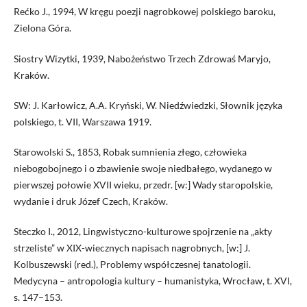
Rećko J., 1994, W kręgu poezji nagrobkowej polskiego baroku,
Zielona Góra.
Siostry Wizytki, 1939, Nabożeństwo Trzech Zdrowaś Maryjo,
Kraków.
SW: J. Karłowicz, A.A. Kryński, W. Niedźwiedzki, Słownik języka
polskiego, t. VII, Warszawa 1919.
Starowolski S., 1853, Robak sumnienia złego, człowieka
niebogobojnego i o zbawienie swoje niedbałego, wydanego w
pierwszej połowie XVII wieku, przedr. [w:] Wady staropolskie,
wydanie i druk Józef Czech, Kraków.
Steczko I., 2012, Lingwistyczno-kulturowe spojrzenie na „akty
strzeliste” w XIX-wiecznych napisach nagrobnych, [w:] J.
Kolbuszewski (red.), Problemy współczesnej tanatologii.
Medycyna – antropologia kultury – humanistyka, Wrocław, t. XVI,
s. 147–153.