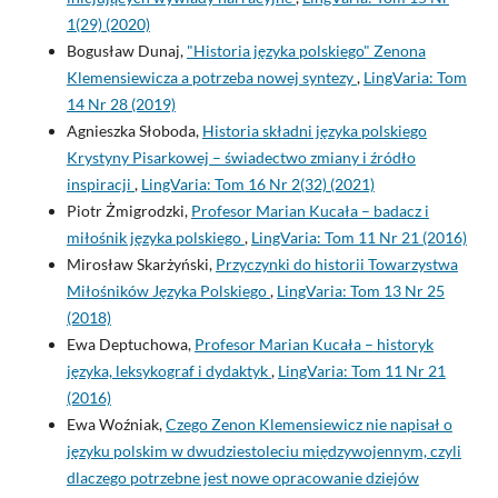
1(29) (2020)
Bogusław Dunaj,
"Historia języka polskiego" Zenona
Klemensiewicza a potrzeba nowej syntezy
,
LingVaria: Tom
14 Nr 28 (2019)
Agnieszka Słoboda,
Historia składni języka polskiego
Krystyny Pisarkowej – świadectwo zmiany i źródło
inspiracji
,
LingVaria: Tom 16 Nr 2(32) (2021)
Piotr Żmigrodzki,
Profesor Marian Kucała – badacz i
miłośnik języka polskiego
,
LingVaria: Tom 11 Nr 21 (2016)
Mirosław Skarżyński,
Przyczynki do historii Towarzystwa
Miłośników Języka Polskiego
,
LingVaria: Tom 13 Nr 25
(2018)
Ewa Deptuchowa,
Profesor Marian Kucała – historyk
języka, leksykograf i dydaktyk
,
LingVaria: Tom 11 Nr 21
(2016)
Ewa Woźniak,
Czego Zenon Klemensiewicz nie napisał o
języku polskim w dwudziestoleciu międzywojennym, czyli
dlaczego potrzebne jest nowe opracowanie dziejów