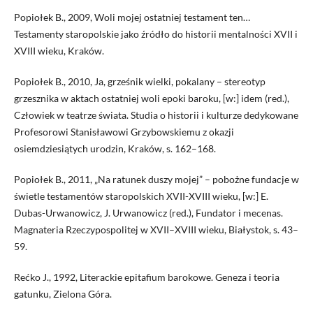
Popiołek B., 2009, Woli mojej ostatniej testament ten…
Testamenty staropolskie jako źródło do historii mentalności XVII i
XVIII wieku, Kraków.
Popiołek B., 2010, Ja, grześnik wielki, pokalany – stereotyp
grzesznika w aktach ostatniej woli epoki baroku, [w:] idem (red.),
Człowiek w teatrze świata. Studia o historii i kulturze dedykowane
Profesorowi Stanisławowi Grzybowskiemu z okazji
osiemdziesiątych urodzin, Kraków, s. 162–168.
Popiołek B., 2011, „Na ratunek duszy mojej” – pobożne fundacje w
świetle testamentów staropolskich XVII-XVIII wieku, [w:] E.
Dubas-Urwanowicz, J. Urwanowicz (red.), Fundator i mecenas.
Magnateria Rzeczypospolitej w XVII–XVIII wieku, Białystok, s. 43–
59.
Rećko J., 1992, Literackie epitafium barokowe. Geneza i teoria
gatunku, Zielona Góra.