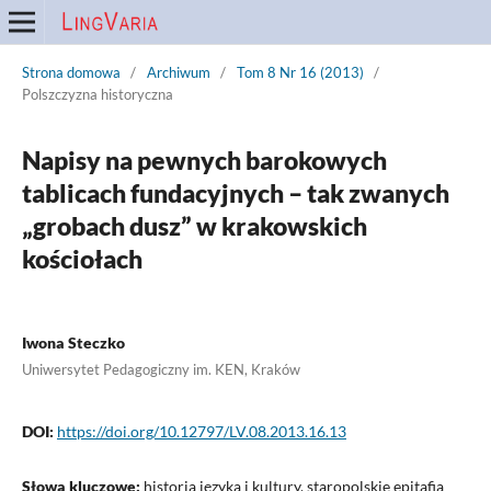
Strona domowa
/
Archiwum
/
Tom 8 Nr 16 (2013)
/
Polszczyzna historyczna
Napisy na pewnych barokowych
tablicach fundacyjnych – tak zwanych
„grobach dusz” w krakowskich
kościołach
Iwona Steczko
Uniwersytet Pedagogiczny im. KEN, Kraków
DOI:
https://doi.org/10.12797/LV.08.2013.16.13
Słowa kluczowe:
historia języka i kultury, staropolskie epitafia