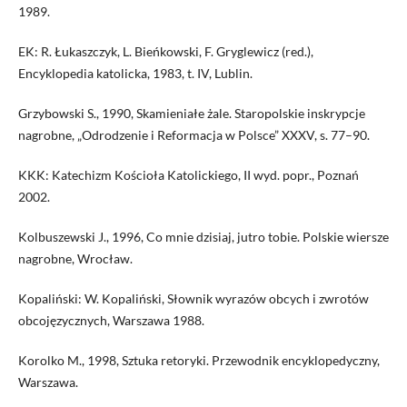
1989.
EK: R. Łukaszczyk, L. Bieńkowski, F. Gryglewicz (red.),
Encyklopedia katolicka, 1983, t. IV, Lublin.
Grzybowski S., 1990, Skamieniałe żale. Staropolskie inskrypcje
nagrobne, „Odrodzenie i Reformacja w Polsce” XXXV, s. 77–90.
KKK: Katechizm Kościoła Katolickiego, II wyd. popr., Poznań
2002.
Kolbuszewski J., 1996, Co mnie dzisiaj, jutro tobie. Polskie wiersze
nagrobne, Wrocław.
Kopaliński: W. Kopaliński, Słownik wyrazów obcych i zwrotów
obcojęzycznych, Warszawa 1988.
Korolko M., 1998, Sztuka retoryki. Przewodnik encyklopedyczny,
Warszawa.