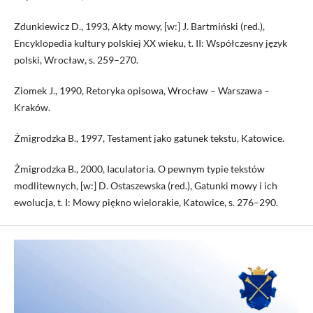
Zdunkiewicz D., 1993, Akty mowy, [w:] J. Bartmiński (red.),
Encyklopedia kultury polskiej XX wieku, t. II: Współczesny język
polski, Wrocław, s. 259–270.
Ziomek J., 1990, Retoryka opisowa, Wrocław – Warszawa –
Kraków.
Żmigrodzka B., 1997, Testament jako gatunek tekstu, Katowice.
Żmigrodzka B., 2000, Iaculatoria. O pewnym typie tekstów
modlitewnych, [w:] D. Ostaszewska (red.), Gatunki mowy i ich
ewolucja, t. I: Mowy piękno wielorakie, Katowice, s. 276–290.