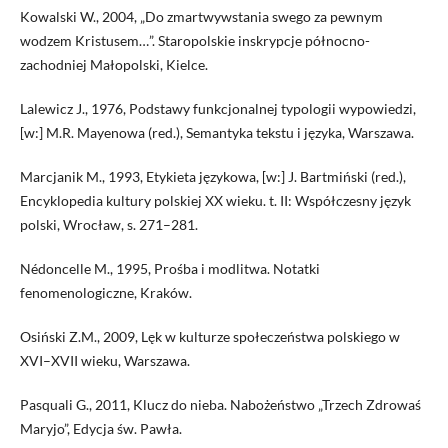
Kowalski W., 2004, „Do zmartwywstania swego za pewnym
wodzem Kristusem…”. Staropolskie inskrypcje północno-
zachodniej Małopolski, Kielce.
Lalewicz J., 1976, Podstawy funkcjonalnej typologii wypowiedzi,
[w:] M.R. Mayenowa (red.), Semantyka tekstu i języka, Warszawa.
Marcjanik M., 1993, Etykieta językowa, [w:] J. Bartmiński (red.),
Encyklopedia kultury polskiej XX wieku. t. II: Współczesny język
polski, Wrocław, s. 271–281.
Nédoncelle M., 1995, Prośba i modlitwa. Notatki
fenomenologiczne, Kraków.
Osiński Z.M., 2009, Lęk w kulturze społeczeństwa polskiego w
XVI–XVII wieku, Warszawa.
Pasquali G., 2011, Klucz do nieba. Nabożeństwo „Trzech Zdrowaś
Maryjo”, Edycja św. Pawła.