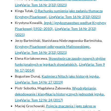
LingVaria: Tom 16 Nr 2(32) (2021)
Kinga Tutak,
O Rachunku sumienia jako zadaniu tłumacza
Krystyny Pisarkowej
,
LingVaria: Tom 16 Nr 2(32) (2021)
Krystyna Kowalik,
Język i językoznawstwo według Krystyny
Pisarkowej (1932–2010)
,
LingVaria: Tom 16 Nr 2(32)
(2021)
Jerzy Bartmiński, Stanisława Niebrzegowska-Bartmińska,
Krystyny Pisarkowej odkrywanie Malinowskiego
,
LingVaria: Tom 16 Nr 2(32) (2021)
Elena Koriakowcewa,
Słowotwórcze zasoby nowych stylów
funkcjonalnych w językach słowiańskich
,
LingVaria: Tom 9
Nr 17 (2014)
Bogusław Dunaj,
Kazimierz Nitsch jako historyk języka
,
LingVaria: Tom 14 Nr 27 (2019)
Piotr Sobotka, Magdalena Żabowska,
Wyodrębnianie,
dekodowanie i klasyfikacja historycznych jednostek języka
,
LingVaria: Tom 12 Nr 24 (2017)
Maciej Grochowski,
Pojęcie znaczenia i jego zakres w