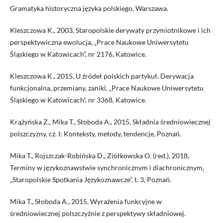
Gramatyka historyczna języka polskiego, Warszawa.
Kleszczowa K., 2003, Staropolskie derywaty przymiotnikowe i ich
perspektywiczna ewolucja, „Prace Naukowe Uniwersytetu
Śląskiego w Katowicach”, nr 2176, Katowice.
Kleszczowa K., 2015, U źródeł polskich partykuł. Derywacja
funkcjonalna, przemiany, zaniki, „Prace Naukowe Uniwersytetu
Śląskiego w Katowicach”, nr 3368, Katowice.
Krążyńska Z., Mika T., Słoboda A., 2015, Składnia średniowiecznej
polszczyzny, cz. I: Konteksty, metody, tendencje, Poznań.
Mika T., Rojszczak-Robińska D., Ziółkowska O. (red.), 2018,
Terminy w językoznawstwie synchronicznym i diachronicznym,
„Staropolskie Spotkania Językoznawcze”, t. 3, Poznań.
Mika T., Słoboda A., 2015, Wyrażenia funkcyjne w
średniowiecznej polszczyźnie z perspektywy składniowej.