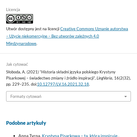
Licencja
Utwór dostępny jest na licencji
Creative Commons Uznanie autorstwa
– Użycie niekomercyjne – Bez utworów zależnych 4.0
Międzynarodowe
.
Jak cytować
Słoboda, A. (2021) “Historia składni języka polskiego Krystyny
Pisarkowej – świadectwo zmiany i źródło inspiracji”,
LingVaria
, 16(2(32),
pp. 229–235. doi:
10.12797/LV.16.2021.32.18
.
Formaty cytowań
Podobne artykuły
Anna Tyrpa,
Krystyna Pisarkowa – ta, która inspiruje
,