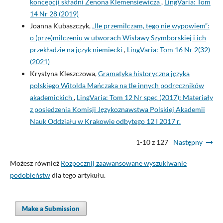
koncepcji składni Zenona Klemensiewicza
,
LingVaria: Tom
14 Nr 28 (2019)
Joanna Kubaszczyk,
„Ile przemilczam, tego nie wypowiem”:
o (prze)milczeniu w utworach Wisławy Szymborskiej i ich
przekładzie na język niemiecki
,
LingVaria: Tom 16 Nr 2(32)
(2021)
Krystyna Kleszczowa,
Gramatyka historyczna języka
polskiego Witolda Mańczaka na tle innych podręczników
akademickich
,
LingVaria: Tom 12 Nr spec (2017): Materiały
z posiedzenia Komisji Językoznawstwa Polskiej Akademii
Nauk Oddziału w Krakowie odbytego 12 I 2017 r.
1-10 z 127
Następny
Możesz również
Rozpocznij zaawansowane wyszukiwanie
podobieństw
dla tego artykułu.
Make a Submission