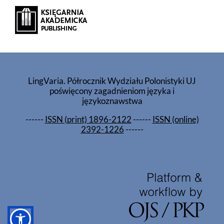
LingVaria. Półrocznik Wydziału Polonistyki UJ
poświęcony zagadnieniom języka i
językoznawstwa
------
ISSN (print) 1896-2122
------
ISSN (online)
2392-1226
------