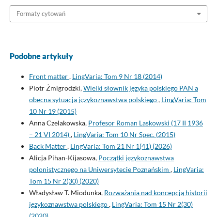
Formaty cytowań
Podobne artykuły
Front matter
,
LingVaria: Tom 9 Nr 18 (2014)
Piotr Żmigrodzki,
Wielki słownik języka polskiego PAN a
obecna sytuacja językoznawstwa polskiego
,
LingVaria: Tom
10 Nr 19 (2015)
Anna Czelakowska,
Profesor Roman Laskowski (17 II 1936
– 21 VI 2014)
,
LingVaria: Tom 10 Nr Spec. (2015)
Back Matter
,
LingVaria: Tom 21 Nr 1(41) (2026)
Alicja Pihan-Kijasowa,
Początki językoznawstwa
polonistycznego na Uniwersytecie Poznańskim
,
LingVaria:
Tom 15 Nr 2(30) (2020)
Władysław T. Miodunka,
Rozważania nad koncepcją historii
językoznawstwa polskiego
,
LingVaria: Tom 15 Nr 2(30)
(2020)