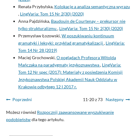
Renata Przybylska,
Kolokacje a analiza semantyczna wyrazu
,
LingVaria: Tom 15 Nr 2(30) (2020)
Anna Pajdzińska,
Baudouin de Courtenay – prekursor nie
tylko strukturalizmu
,
LingVaria: Tom 15 Nr 2(30) (2020)
Przemysław Łozowski,
W poszukiwaniu kontinuum
gramatyki i leksyki: przykład gramatykalizacji
,
LingVaria:
Tom 14 Nr 28 (2019)
Maciej Grochowski,
O poglądach Profesora Witolda
Mańczaka na paradygmaty językoznawstwa
,
LingVaria:
Tom 12 Nr spec (2017): Materiały z posiedzenia Komisji
Językoznawstwa Polskiej Akademii Nauk Oddziału w
Krakowie odbytego 12 I 2017 r.
Poprzedni
11-20 z 73
Następny
Możesz również
Rozpocznij zaawansowane wyszukiwanie
podobieństw
dla tego artykułu.