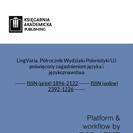
LingVaria. Półrocznik Wydziału Polonistyki UJ
poświęcony zagadnieniom języka i
językoznawstwa
------
ISSN (print) 1896-2122
------
ISSN (online)
2392-1226
------