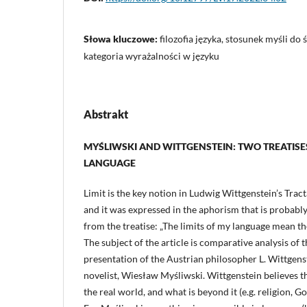
Słowa kluczowe:
filozofia języka, stosunek myśli do 
kategoria wyrażalności w języku
Abstrakt
MYŚLIWSKI AND WITTGENSTEIN: TWO TREATISES
LANGUAGE
Limit is the key notion in Ludwig Wittgenstein’s Trac
and it was expressed in the aphorism that is probab
from the treatise: „The limits of my language mean the
The subject of the article is comparative analysis of t
presentation of the Austrian philosopher L. Wittgenst
novelist, Wiesław Myśliwski. Wittgenstein believes th
the real world, and what is beyond it (e.g. religion, Go