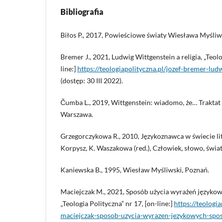
Bibliografia
Biłos P., 2017, Powieściowe światy Wiesława Myśliw
Bremer J., 2021, Ludwig Wittgenstein a religia, „Teolo
line:]
https://teologiapolityczna.pl/jozef-bremer-ludw
(dostęp: 30 III 2022).
Čumba L., 2019, Wittgenstein: wiadomo, że… Traktat l
Warszawa.
Grzegorczykowa R., 2010, Językoznawca w świecie liter
Korpysz, K. Waszakowa (red.), Człowiek, słowo, świa
Kaniewska B., 1995, Wiesław Myśliwski, Poznań.
Maciejczak M., 2021, Sposób użycia wyrażeń językow
„Teologia Polityczna” nr 17, [on-line:]
https://teologi
maciejczak-sposob-uzycia-wyrazen-jezykowych-spos