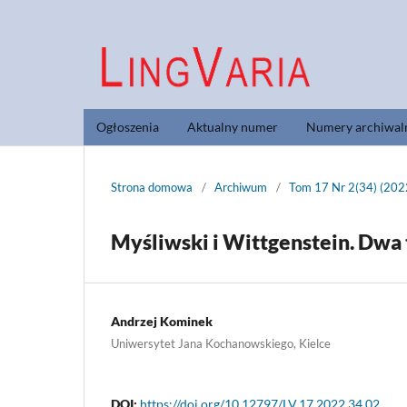
Ogłoszenia
Aktualny numer
Numery archiwal
Strona domowa
/
Archiwum
/
Tom 17 Nr 2(34) (202
Myśliwski i Wittgenstein. Dwa 
Andrzej Kominek
Uniwersytet Jana Kochanowskiego, Kielce
DOI:
https://doi.org/10.12797/LV.17.2022.34.02