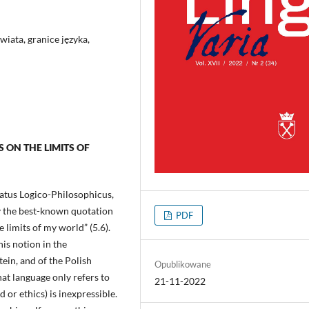
świata, granice języka,
 ON THE LIMITS OF
tatus Logico-Philosophicus,
ly the best-known quotation
PDF
 limits of my world” (5.6).
his notion in the
ein, and of the Polish
Opublikowane
at language only refers to
21-11-2022
d or ethics) is inexpressible.