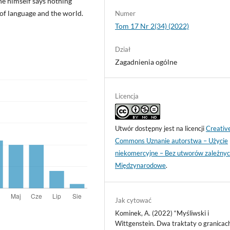
he himself says nothing
or of language and the world.
Numer
Tom 17 Nr 2(34) (2022)
Dział
Zagadnienia ogólne
Licencja
Utwór dostępny jest na licencji
Creativ
Commons Uznanie autorstwa – Użycie
niekomercyjne – Bez utworów zależnyc
Międzynarodowe
.
Jak cytować
Kominek, A. (2022) “Myśliwski i
Wittgenstein. Dwa traktaty o granicac