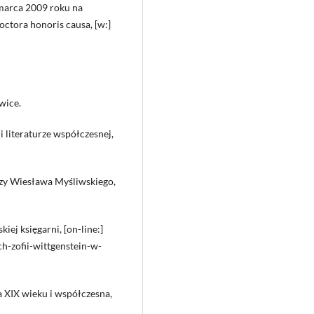
marca 2009 roku na
octora honoris causa, [w:]
wice.
 i literaturze współczesnej,
ozy Wiesława Myśliwskiego,
iej księgarni, [on-line:]
ch-zofii-wittgenstein-w-
fia XIX wieku i współczesna,