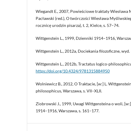
Wiegandt E., 2007, Powieściowe traktaty Wiesława My
Pacławski (red.), O twórczości Wiesława Myśliwskieg
rocznicę urodzin pisarza), t. 2, Kielce, s. 57–74.
Wittgenstein L., 1999, Dzienniki 1914–1916, Warsza
Wittgenstein L., 2012a, Dociekania filozoficzne, wyd.
Wittgenstein L., 2012b, Tractatus logico-philosophic
https://doi.org/10.4324/9781315884950
Wolniewicz B., 2012, O Traktacie, [w:] L. Wittgenstein
philosophicus, Warszawa, s. VII–XLII.
Ziobrowski J., 1999, Uwagi Wittgensteina o woli, [w:]
1914–1916, Warszawa, s. 161–177.