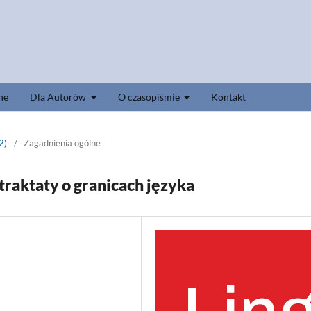
ne
Dla Autorów
O czasopiśmie
Kontakt
2)
/
Zagadnienia ogólne
traktaty o granicach języka