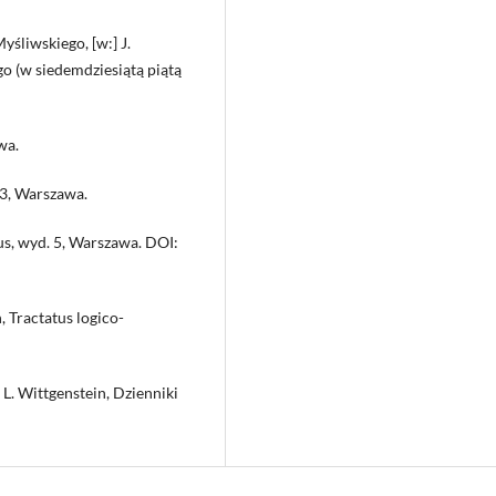
śliwskiego, [w:] J.
o (w siedemdziesiątą piątą
wa.
 3, Warszawa.
us, wyd. 5, Warszawa. DOI:
, Tractatus logico-
 L. Wittgenstein, Dzienniki