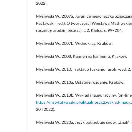
2022).
Myśliwski W., 2007a, „Granice mego języka oznaczają 
Pacławski (red.), O twórczości Wiesława Myśliwskieg
rocznicę urodzin pisarza), t. 2, Kielce, s. 99–204.
Myśliwski W., 2007b, Widnokrąg, Kraków.
Myśliwski W., 2008, Kamień na kamieniu, Kraków.
Myśliwski W., 2010, Traktat o łuskaniu fasoli, wyd. 2
Myśliwski W., 2013a, Ostatnie rozdanie, Kraków.
Myśliwski W., 2013b, Wykład inauguracyjny, [on-line
https://instytutksiazki.pl/aktualnosci,2,wyklad-inau
20 I 2022).
Myśliwski W., 2020a, Język potrzebuje snów, „Znak” n