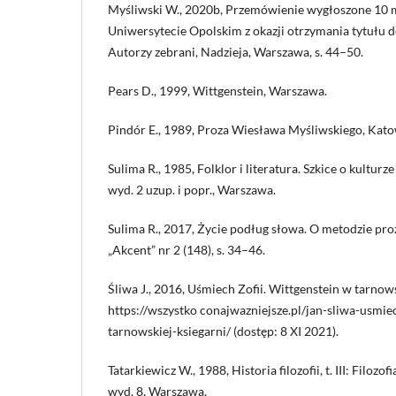
Myśliwski W., 2020b, Przemówienie wygłoszone 10 
Uniwersytecie Opolskim z okazji otrzymania tytułu d
Autorzy zebrani, Nadzieja, Warszawa, s. 44–50.
Pears D., 1999, Wittgenstein, Warszawa.
Pindór E., 1989, Proza Wiesława Myśliwskiego, Kato
Sulima R., 1985, Folklor i literatura. Szkice o kulturze
wyd. 2 uzup. i popr., Warszawa.
Sulima R., 2017, Życie podług słowa. O metodzie pr
„Akcent” nr 2 (148), s. 34–46.
Śliwa J., 2016, Uśmiech Zofii. Wittgenstein w tarnowsk
https://wszystko conajwazniejsze.pl/jan-sliwa-usmie
tarnowskiej-ksiegarni/ (dostęp: 8 XI 2021).
Tatarkiewicz W., 1988, Historia filozofii, t. III: Filozo
wyd. 8, Warszawa.