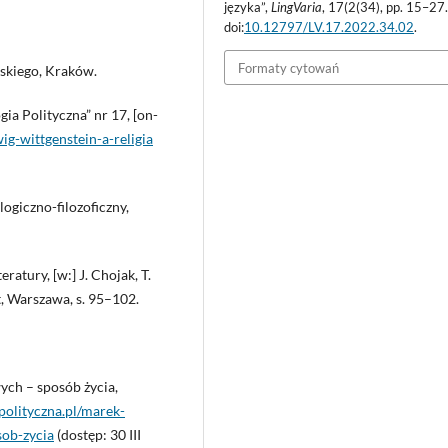
języka”,
LingVaria
, 17(2(34), pp. 15–27
doi:
10.12797/LV.17.2022.34.02
.
Formaty cytowań
skiego, Kraków.
gia Polityczna” nr 17, [on-
ig-wittgenstein-a-religia
ogiczno-filozoficzny,
atury, [w:] J. Chojak, T.
t, Warszawa, s. 95–102.
ych – sposób życia,
apolityczna.pl/marek-
ob-zycia
(dostęp: 30 III