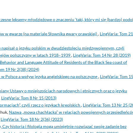
czesne leksemy młodzieżowe o znaczeniu ‘taki, który mi się (bardzo) podo
w w gwarze (na materiale Słownika gwary orawskiej)
,
LingVaria: Tom 2
napisał o języku polskim w dwudziestoleciu międzywojennym, czyli
ziejów polszczyzny w latach 1918–1939
,
LingVaria: Tom 14 Nr 28 (2019)
Behavior and Language Attitude of Residents of the Black Sea coast of
om 19 Nr 2(38) (2024)
 w Polsce a wpływ języka angielskiego na polszczyznę
,
LingVaria: Tom 1
miany Ustawy o mniejszościach narodowych i etnicznych oraz o języku
,
LingVaria: Tom 8 Nr 15 (2013)
rmacjach”, czyli rzecz o językach kreolskich
,
LingVaria: Tom 13 Nr 25 (2
chuk,
Nazwa „mowa chachłacka” w relacjach powojennych przesiedleńcó
,
LingVaria: Tom 18 Nr 2(36) (2023)
 Czy historia i filologia mogą umiejętnie rozwiązać swoje zadanie bez