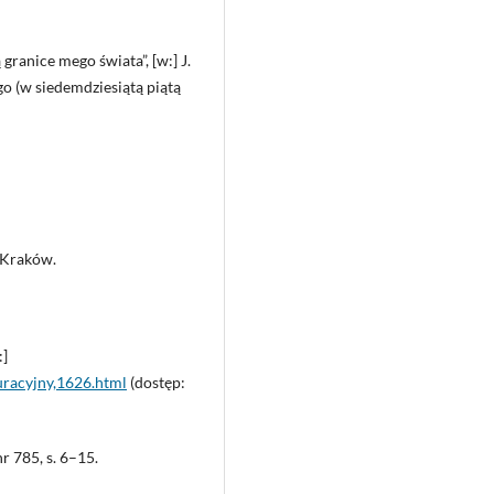
granice mego świata”, [w:] J.
o (w siedemdziesiątą piątą
, Kraków.
:]
guracyjny,1626.html
(dostęp:
r 785, s. 6–15.