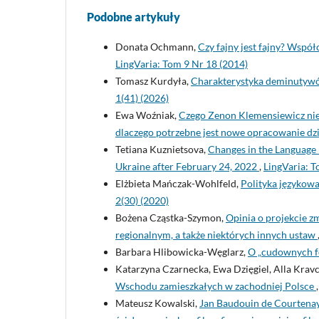
Podobne artykuły
Donata Ochmann,
Czy fajny jest fajny? Współ
LingVaria: Tom 9 Nr 18 (2014)
Tomasz Kurdyła,
Charakterystyka deminutywó
1(41) (2026)
Ewa Woźniak,
Czego Zenon Klemensiewicz nie 
dlaczego potrzebne jest nowe opracowanie d
Tetiana Kuznietsova,
Changes in the Language 
Ukraine after February 24, 2022
,
LingVaria: T
Elżbieta Mańczak-Wohlfeld,
Polityka językowa
2(30) (2020)
Bożena Cząstka-Szymon,
Opinia o projekcie z
regionalnym, a także niektórych innych ustaw
Barbara Hlibowicka-Węglarz,
O „cudownych fo
Katarzyna Czarnecka, Ewa Dzięgiel, Alla Krav
Wschodu zamieszkałych w zachodniej Polsce
Mateusz Kowalski,
Jan Baudouin de Courtenay,