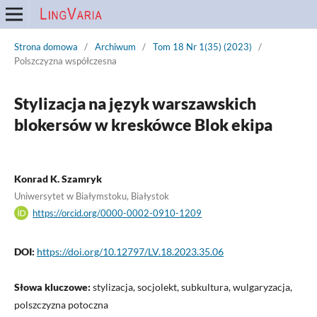
Strona domowa
/
Archiwum
/
Tom 18 Nr 1(35) (2023)
/
Polszczyzna współczesna
Stylizacja na język warszawskich
blokersów w kreskówce Blok ekipa
Konrad K. Szamryk
Uniwersytet w Białymstoku, Białystok
https://orcid.org/0000-0002-0910-1209
DOI:
https://doi.org/10.12797/LV.18.2023.35.06
Słowa kluczowe:
stylizacja, socjolekt, subkultura, wulgaryzacja,
polszczyzna potoczna