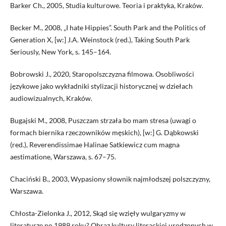
Barker Ch., 2005, Studia kulturowe. Teoria i praktyka, Kraków.
Becker M., 2008, „I hate Hippies”. South Park and the Politics of
Generation X, [w:] J.A. Weinstock (red.), Taking South Park
Seriously, New York, s. 145–164.
Bobrowski J., 2020, Staropolszczyzna filmowa. Osobliwości
językowe jako wykładniki stylizacji historycznej w dziełach
audiowizualnych, Kraków.
Bugajski M., 2008, Puszczam strzała bo mam stresa (uwagi o
formach biernika rzeczowników męskich), [w:] G. Dąbkowski
(red.), Reverendissimae Halinae Satkiewicz cum magna
aestimatione, Warszawa, s. 67–75.
Chaciński B., 2003, Wypasiony słownik najmłodszej polszczyzny,
Warszawa.
Chłosta-Zielonka J., 2012, Skąd się wzięły wulgaryzmy w
literaturze po 1989 roku? Obraz kultury literackiej urodzonych w