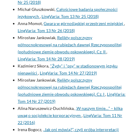
Nr 25 (2018)
Michał Głuszkowski,
Całościowe badania społeczności
językowych
,
LingVaria: Tom 13 Nr 25 (2018)
Anna Momot,
Gwara w górnośląskiej przestrzeni miejskiej
,
LingVaria: Tom 13 Nr 26 (2018)
Mirosław Jankowiak,
Relikty polszczyzny
północnokresowej na rubieżach dawnej Rzeczypospolitej
(południowe ziemie obwodu pskowskiego). Cz. II
,
LingVaria: Tom 14 Nr 28 (2019)
Kazimierz Sikora,
"Żydy" i "psy" w stadionowym języku
nienawiści
,
LingVaria: Tom 14 Nr 27 (2019)
Mirosław Jankowiak,
Relikty polszczyzny
północnokresowej na rubieżach dawnej Rzeczypospolitej
(południowe ziemie obwodu pskowskiego). Cz. I
,
LingVaria:
Tom 14 Nr 27 (2019)
Alina Naruszewicz-Duchlińska,
„W naszym timie…” – kilka
uwag o socjolekcie korporacyjnym
,
LingVaria: Tom 11 Nr
22 (2016)
Irena Bogocz,
„Jak oni mówią?”, czyli próba interpretacji