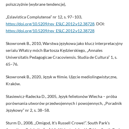
polszczyźnie (wybrane tendencje),
„Eslavística Complutense” nr 12, s. 97–103,
https://doi.org/10.5209/rev_ESLC.2012.v12.38728
. DOI:
https://doi.org/10.5209/rev_ESLC.2012.v12.38728
Skowronek B., 2010, Warstwa językowa jako klucz interpretacyjny
serialu Włatcy móch Bartosza Kędzierskiego, „Annales
Universitatis Pedagogicae Cracoviensis. Studia de Cultura” 1, s.
65–76.
Skowronek B., 2020, Język w filmie. Ujęcie mediolingwistyczne,
Kraków.
Stasiewicz-Radecka D., 2005, Język felietonów Wiecha – próba
porównania utworów przedwojennych i powojennych, „Poradnik
Językowy” nr 2, s. 38–58.
Sturm D., 2008, „Omigod, It’s Russell Crowe!”. South Park’s