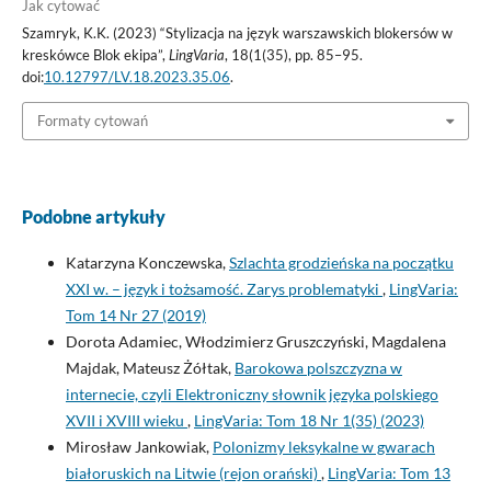
Jak cytować
Szamryk, K.K. (2023) “Stylizacja na język warszawskich blokersów w
kreskówce Blok ekipa”,
LingVaria
, 18(1(35), pp. 85–95.
doi:
10.12797/LV.18.2023.35.06
.
Formaty cytowań
Podobne artykuły
Katarzyna Konczewska,
Szlachta grodzieńska na początku
XXI w. – język i tożsamość. Zarys problematyki
,
LingVaria:
Tom 14 Nr 27 (2019)
Dorota Adamiec, Włodzimierz Gruszczyński, Magdalena
Majdak, Mateusz Żółtak,
Barokowa polszczyzna w
internecie, czyli Elektroniczny słownik języka polskiego
XVII i XVIII wieku
,
LingVaria: Tom 18 Nr 1(35) (2023)
Mirosław Jankowiak,
Polonizmy leksykalne w gwarach
białoruskich na Litwie (rejon orański)
,
LingVaria: Tom 13