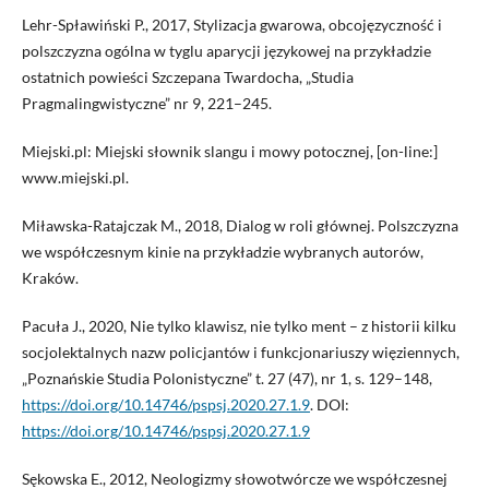
Lehr-Spławiński P., 2017, Stylizacja gwarowa, obcojęzyczność i
polszczyzna ogólna w tyglu aparycji językowej na przykładzie
ostatnich powieści Szczepana Twardocha, „Studia
Pragmalingwistyczne” nr 9, 221–245.
Miejski.pl: Miejski słownik slangu i mowy potocznej, [on-line:]
www.miejski.pl.
Miławska-Ratajczak M., 2018, Dialog w roli głównej. Polszczyzna
we współczesnym kinie na przykładzie wybranych autorów,
Kraków.
Pacuła J., 2020, Nie tylko klawisz, nie tylko ment – z historii kilku
socjolektalnych nazw policjantów i funkcjonariuszy więziennych,
„Poznańskie Studia Polonistyczne” t. 27 (47), nr 1, s. 129–148,
https://doi.org/10.14746/pspsj.2020.27.1.9
. DOI:
https://doi.org/10.14746/pspsj.2020.27.1.9
Sękowska E., 2012, Neologizmy słowotwórcze we współczesnej