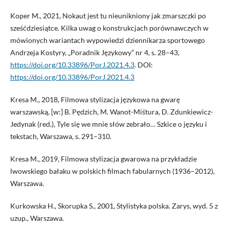
Koper M., 2021, Nokaut jest tu nieunikniony jak zmarszczki po
sześćdziesiątce. Kilka uwag o konstrukcjach porównawczych w
mówionych wariantach wypowiedzi dziennikarza sportowego
Andrzeja Kostyry, „Poradnik Językowy” nr 4, s. 28–43,
https://doi.org/10.33896/PorJ.2021.4.3
. DOI:
https://doi.org/10.33896/PorJ.2021.4.3
Kresa M., 2018, Filmowa stylizacja językowa na gwarę
warszawską, [w:] B. Pędzich, M. Wanot-Miśtura, D. Zdunkiewicz-
Jedynak (red.), Tyle się we mnie słów zebrało… Szkice o języku i
tekstach, Warszawa, s. 291–310.
Kresa M., 2019, Filmowa stylizacja gwarowa na przykładzie
lwowskiego bałaku w polskich filmach fabularnych (1936–2012),
Warszawa.
Kurkowska H., Skorupka S., 2001, Stylistyka polska. Zarys, wyd. 5 z
uzup., Warszawa.