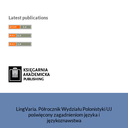
Latest publications
LingVaria. Półrocznik Wydziału Polonistyki UJ
poświęcony zagadnieniom języka i
językoznawstwa