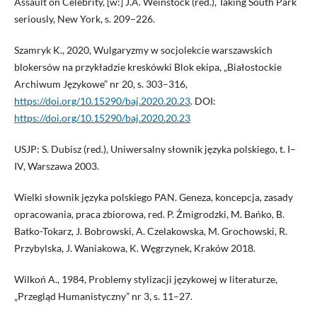
Assault on Celebrity, [w:] J.A. Weinstock (red.), Taking South Park
seriously, New York, s. 209–226.
Szamryk K., 2020, Wulgaryzmy w socjolekcie warszawskich
blokersów na przykładzie kreskówki Blok ekipa, „Białostockie
Archiwum Językowe” nr 20, s. 303–316,
https://doi.org/10.15290/baj.2020.20.23
. DOI:
https://doi.org/10.15290/baj.2020.20.23
USJP: S. Dubisz (red.), Uniwersalny słownik języka polskiego, t. I–
IV, Warszawa 2003.
Wielki słownik języka polskiego PAN. Geneza, koncepcja, zasady
opracowania, praca zbiorowa, red. P. Żmigrodzki, M. Bańko, B.
Batko-Tokarz, J. Bobrowski, A. Czelakowska, M. Grochowski, R.
Przybylska, J. Waniakowa, K. Węgrzynek, Kraków 2018.
Wilkoń A., 1984, Problemy stylizacji językowej w literaturze,
„Przegląd Humanistyczny” nr 3, s. 11–27.