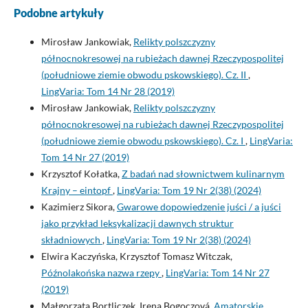
Podobne artykuły
Mirosław Jankowiak,
Relikty polszczyzny
północnokresowej na rubieżach dawnej Rzeczypospolitej
(południowe ziemie obwodu pskowskiego). Cz. II
,
LingVaria: Tom 14 Nr 28 (2019)
Mirosław Jankowiak,
Relikty polszczyzny
północnokresowej na rubieżach dawnej Rzeczypospolitej
(południowe ziemie obwodu pskowskiego). Cz. I
,
LingVaria:
Tom 14 Nr 27 (2019)
Krzysztof Kołatka,
Z badań nad słownictwem kulinarnym
Krajny – eintopf
,
LingVaria: Tom 19 Nr 2(38) (2024)
Kazimierz Sikora,
Gwarowe dopowiedzenie juści / a juści
jako przykład leksykalizacji dawnych struktur
składniowych
,
LingVaria: Tom 19 Nr 2(38) (2024)
Elwira Kaczyńska, Krzysztof Tomasz Witczak,
Późnolakońska nazwa rzepy
,
LingVaria: Tom 14 Nr 27
(2019)
Małgorzata Bortliczek, Irena Bogoczová,
Amatorskie