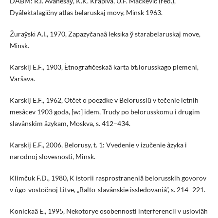
DABM: R.І. Avanesaў, K.K. Krapіva, Û.F. Mackevіč (red.),
Dyâlektalagіčny atlas belaruskaj movy, Mіnsk 1963.
Žuraўskі A.І., 1970, Zapazyčanaâ leksіka ў starabelaruskaj move,
Mіnsk.
Karskij E.F., 1903, Ètnografičeskaâ karta bѣlorusskago plemeni,
Varšava.
Karskij E.F., 1962, Otčët o poezdke v Belorussiû v tečenie letnih
mesâcev 1903 goda, [w:] idem, Trudy po belorusskomu i drugim
slavânskim âzykam, Moskva, s. 412–434.
Karskij E.F., 2006, Belorusy, t. 1: Vvedenie v izučenie âzyka i
narodnoj slovesnosti, Minsk.
Klimčuk F.D., 1980, K istorii rasprostraneniâ belorusskih govorov
v ûgo-vostočnoj Litve, „Balto-slavânskie issledovaniâ”, s. 214–221.
Konickaâ E., 1995, Nekotorye osobennosti interferencii v usloviâh