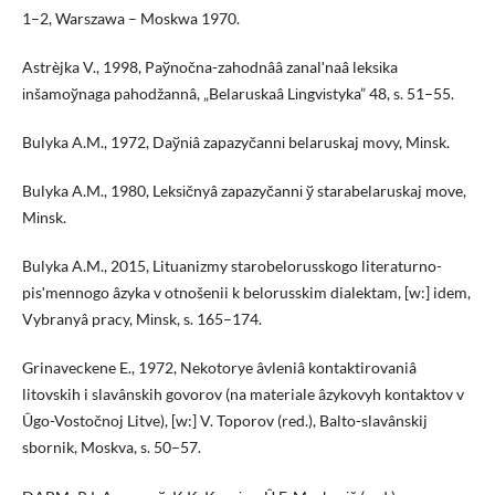
1–2, Warszawa – Moskwa 1970.
Astrèjka V., 1998, Paўnočna-zahodnââ zanalʹnaâ leksіka
іnšamoўnaga pahodžannâ, „Belaruskaâ Lіngvіstyka” 48, s. 51–55.
Bulyka A.M., 1972, Daўnіâ zapazyčannі belaruskaj movy, Mіnsk.
Bulyka A.M., 1980, Leksіčnyâ zapazyčannі ў starabelaruskaj move,
Mіnsk.
Bulyka A.M., 2015, Lituanizmy starobelorusskogo literaturno-
pisʹmennogo âzyka v otnošenii k belorusskim dialektam, [w:] idem,
Vybranyâ pracy, Mіnsk, s. 165–174.
Grinaveckene E., 1972, Nekotorye âvleniâ kontaktirovaniâ
litovskih i slavânskih govorov (na materiale âzykovyh kontaktov v
Ûgo-Vostočnoj Litve), [w:] V. Toporov (red.), Balto-slavânskij
sbornik, Moskva, s. 50–57.