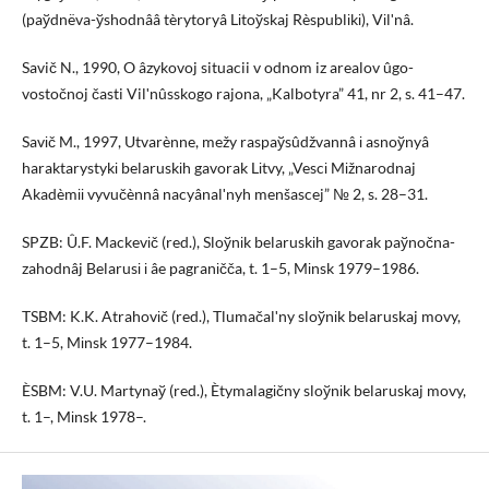
(paўdnëva-ўshodnââ tèrytoryâ Lіtoўskaj Rèspublіkі), Vіlʹnâ.
Savič N., 1990, O âzykovoj situacii v odnom iz arealov ûgo-
vostočnoj časti Vilʹnûsskogo rajona, „Kalbotyra” 41, nr 2, s. 41–47.
Savіč M., 1997, Utvarènne, mežy raspaўsûdžvannâ і asnoўnyâ
haraktarystykі belaruskіh gavorak Lіtvy, „Vescі Mіžnarodnaj
Akadèmіі vyvučènnâ nacyânalʹnyh menšascej” № 2, s. 28–31.
SPZB: Û.F. Mackevіč (red.), Sloўnіk belaruskіh gavorak paўnočna-
zahodnâj Belarusі і âe pagranіčča, t. 1–5, Mіnsk 1979–1986.
TSBM: K.K. Atrahovіč (red.), Tlumačalʹny sloўnіk belaruskaj movy,
t. 1–5, Mіnsk 1977–1984.
ÈSBM: V.U. Martynaў (red.), Ètymalagіčny sloўnіk belaruskaj movy,
t. 1–, Mіnsk 1978–.