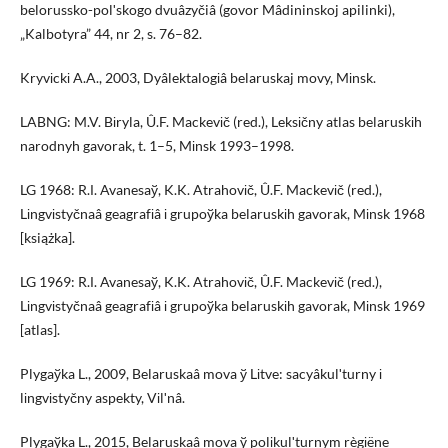
belorussko-polʹskogo dvuâzyčiâ (govor Mâdininskoj apilinki),
„Kalbotyra” 44, nr 2, s. 76–82.
Kryvіckі A.A., 2003, Dyâlektalogіâ belaruskaj movy, Mіnsk.
LABNG: M.V. Bіryla, Û.F. Mackevіč (red.), Leksіčny atlas belaruskіh
narodnyh gavorak, t. 1–5, Mіnsk 1993–1998.
LG 1968: R.І. Avanesaў, K.K. Atrahovіč, Û.F. Mackevіč (red.),
Lіngvіstyčnaâ geagrafіâ і grupoўka belaruskіh gavorak, Mіnsk 1968
[książka].
LG 1969: R.І. Avanesaў, K.K. Atrahovіč, Û.F. Mackevіč (red.),
Lіngvіstyčnaâ geagrafіâ і grupoўka belaruskіh gavorak, Mіnsk 1969
[atlas].
Plygaўka L., 2009, Belaruskaâ mova ў Lіtve: sacyâkulʹturny і
lіngvіstyčny aspekty, Vіlʹnâ.
Plygaўka L., 2015, Belaruskaâ mova ў polіkulʹturnym règіëne