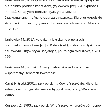
Jankowiak M., 2016d, Gwary białoruskie na Litwie jako przykład
białorusko-polskich kontaktów językowych, [w:] В.М. Курцова i
in.(red.), Беларуска-польскія культурна-моўныя
ўзаемадачыненні. Ад гісторыі да сучаснасці. Białorusko-polskie
stosunki kulturowo-językowe. Historia i współczesność, Мінск, s.
112–122.
Jankowiak M., 2017, Polonizmy leksykalne w gwarach
białoruskich na Łotwie, [w:] R. Kaleta (red.), Białoruś w dyskursie
naukowym. Lingwistyka, socjologia, politologia, Warszawa, s. 281–
299.
Jankowiak M., w druku, Gwary białoruskie na Litwie. Stan
współczesny i fenomen żywotności.
Karaś H. (red.), 2001, Język polski na Kowieńszczyźnie. Historia,
sytuacja socjolingwistyczna, cechy językowe, teksty, Warszawa –
Wilno.
Kurzowa Z., 1993, Język polski Wileńszczyzny i kresów północno-