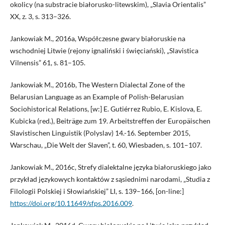
okolicy (na substracie białorusko-litewskim), „Slavia Orientalis”
XX, z. 3, s. 313–326.
Jankowiak M., 2016a, Współczesne gwary białoruskie na
wschodniej Litwie (rejony ignaliński i święciański), „Slavistica
Vilnensis” 61, s. 81–105.
Jankowiak M., 2016b, The Western Dialectal Zone of the
Belarusian Language as an Example of Polish-Belarusian
Sociohistorical Relations, [w:] E. Gutiérrez Rubio, E. Kislova, E.
Kubicka (red.), Beiträge zum 19. Arbeitstreffen der Europäischen
Slavistischen Linguistik (Polyslav) 14.-16. September 2015,
Warschau, „Die Welt der Slaven”, t. 60, Wiesbaden, s. 101–107.
Jankowiak M., 2016c, Strefy dialektalne języka białoruskiego jako
przykład językowych kontaktów z sąsiednimi narodami, „Studia z
Filologii Polskiej i Słowiańskiej” LI, s. 139–166, [on-line:]
https://doi.org/10.11649/sfps.2016.009
.