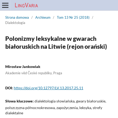
Strona domowa
/
Archiwum
/
Tom 13 Nr 25 (2018)
/
Dialektologia
Polonizmy leksykalne w gwarach
białoruskich na Litwie (rejon orański)
Mirosław Jankowiak
Akademie věd České republiky, Praga
DOI:
https://doi.org/10.12797/LV.13.2017.25.11
Słowa kluczowe:
dialektologia słowiańska, gwary białoruskie,
polszczyzna północnokresowa, zapożyczenia, leksyka, strefy
dialektalne