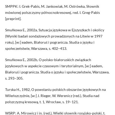
SMPPK: I. Grek-Pabis, M. Jankowiak, M. Ostrówka, Słownik
mówionej polszczyzny północnokresowej, red. I. Greg-Pabis
[preprint].
Smułkowa E., 2002a, Sytuacja językowa w Ejszyszkach i okolicy
(Wyniki badań sondażowych prowadzonych na Litwie w 1997
roku), [w:] eadem, Białoruś i pogranicza. Studia o języku i
społeczeństwie, Warszawa, s. 402–413.
Smułkowa E., 2002b, O polsko-białoruskich związkach
językowych w aspekcie czasowym i terytorialnym, [w:] eadem,
Białoruś i pogranicza. Studia o języku i społeczeństwie, Warszawa,
s. 293–305.
Turska H., 1982, O powstaniu polskich obszarów językowych na
Wileńszczyźnie, [w:] J. Rieger, W. Werenicz (red.), Studia nad
polszczyzną kresową, t. 1, Wrocław, s. 19–121.
WSRP: A. Mirowicz i in. (red.), Wielki słownik rosyjsko-polski, t.