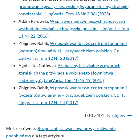
promowanie gwary cieszyńskiej (wybrane formy, strategie,
rozwiązania)
,
LingVaria: Tom 18 Nr 2(36) (2023)
Adam Fałowski,
W sprawie najdawniejszych zapożyczeń
wschodniosłowiańskich w języku polskim
,
LingVaria: Tom
11 Nr 22 (2016)
Zbigniew Babik,
W poszukiwaniu tzw. centrum toponimii
(wczesno)słowiańskiej – przypadek ziem polskich. Cz. I
,
LingVaria: Tom 12 Nr 23 (2017)
Agnieszka Gotówka,
Archaizmy leksykalne w gwarach
góralskich (na przykładzie wybranego słownictwa
rodzinnego)
,
LingVaria: Tom 10 Nr 19 (2015)
Zbigniew Babik,
W poszukiwaniu tzw. centrum toponimii
(wczesno)słowiańskiej – przypadek ziem polskich. Cz. II
,
LingVaria: Tom 12 Nr 24 (2017)
1-10 z 101
Następny
Możesz również
Rozpocznij zaawansowane wyszukiwanie
podobieństw
dla tego artykułu.