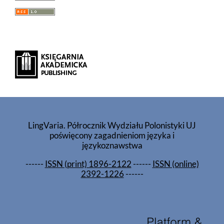
LingVaria. Półrocznik Wydziału Polonistyki UJ
poświęcony zagadnieniom języka i
językoznawstwa
------
ISSN (print) 1896-2122
------
ISSN (online)
2392-1226
------