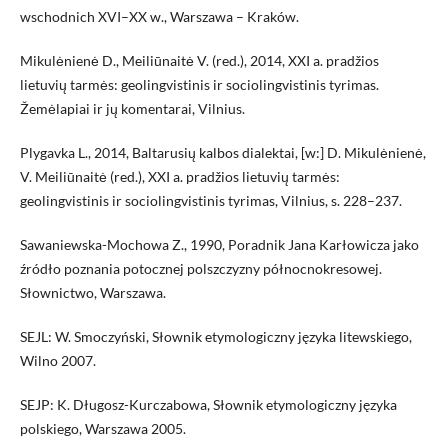
wschodnich XVI–XX w., Warszawa – Kraków.
Mikulėnienė D., Meiliūnaitė V. (red.), 2014, XXI a. pradžios
lietuvių tarmės: geolingvistinis ir sociolingvistinis tyrimas.
Žemėlapiai ir jų komentarai, Vilnius.
Plygavka L., 2014, Baltarusių kalbos dialektai, [w:] D. Mikulėnienė,
V. Meiliūnaitė (red.), XXI a. pradžios lietuvių tarmės:
geolingvistinis ir sociolingvistinis tyrimas, Vilnius, s. 228–237.
Sawaniewska-Mochowa Z., 1990, Poradnik Jana Karłowicza jako
źródło poznania potocznej polszczyzny północnokresowej.
Słownictwo, Warszawa.
SEJL: W. Smoczyński, Słownik etymologiczny języka litewskiego,
Wilno 2007.
SEJP: K. Długosz-Kurczabowa, Słownik etymologiczny języka
polskiego, Warszawa 2005.