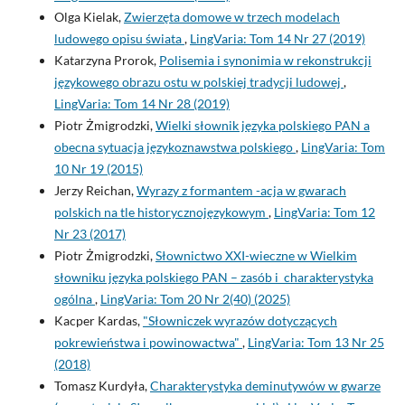
Olga Kielak,
Zwierzęta domowe w trzech modelach
ludowego opisu świata
,
LingVaria: Tom 14 Nr 27 (2019)
Katarzyna Prorok,
Polisemia i synonimia w rekonstrukcji
językowego obrazu ostu w polskiej tradycji ludowej
,
LingVaria: Tom 14 Nr 28 (2019)
Piotr Żmigrodzki,
Wielki słownik języka polskiego PAN a
obecna sytuacja językoznawstwa polskiego
,
LingVaria: Tom
10 Nr 19 (2015)
Jerzy Reichan,
Wyrazy z formantem -acja w gwarach
polskich na tle historycznojęzykowym
,
LingVaria: Tom 12
Nr 23 (2017)
Piotr Żmigrodzki,
Słownictwo XXI-wieczne w Wielkim
słowniku języka polskiego PAN – zasób i charakterystyka
ogólna
,
LingVaria: Tom 20 Nr 2(40) (2025)
Kacper Kardas,
"Słowniczek wyrazów dotyczących
pokrewieństwa i powinowactwa"
,
LingVaria: Tom 13 Nr 25
(2018)
Tomasz Kurdyła,
Charakterystyka deminutywów w gwarze