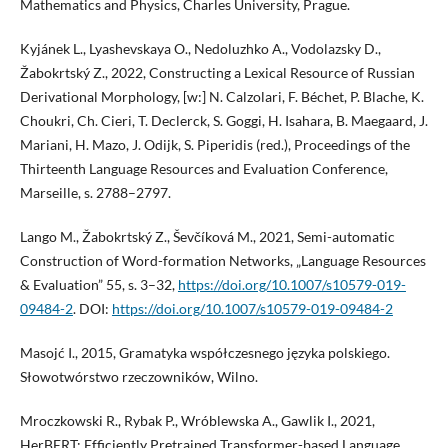
Mathematics and Physics, Charles University, Prague.
Kyjánek L., Lyashevskaya O., Nedoluzhko A., Vodolazsky D.,
Žabokrtský Z., 2022, Constructing a Lexical Resource of Russian
Derivational Morphology, [w:] N. Calzolari, F. Béchet, P. Blache, K.
Choukri, Ch. Cieri, T. Declerck, S. Goggi, H. Isahara, B. Maegaard, J.
Mariani, H. Mazo, J. Odijk, S. Piperidis (red.), Proceedings of the
Thirteenth Language Resources and Evaluation Conference,
Marseille, s. 2788–2797.
Lango M., Žabokrtský Z., Ševčíková M., 2021, Semi-automatic
Construction of Word-formation Networks, „Language Resources
& Evaluation” 55, s. 3–32,
https://doi.org/10.1007/s10579-019-
09484-2
. DOI:
https://doi.org/10.1007/s10579-019-09484-2
Masojć I., 2015, Gramatyka współczesnego języka polskiego.
Słowotwórstwo rzeczowników, Wilno.
Mroczkowski R., Rybak P., Wróblewska A., Gawlik I., 2021,
HerBERT: Efficiently Pretrained Transformer-based Language