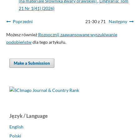
(na materiale Słownika gwary orawskiej)
,
LingVaria: Tom
21 Nr 1(41) (2026)
Poprzedni
21-30 z 71
Następny
Możesz również
Rozpocznij zaawansowane wyszukiwanie
podobieństw
dla tego artykułu.
Make a Submission
Język / Language
English
Polski