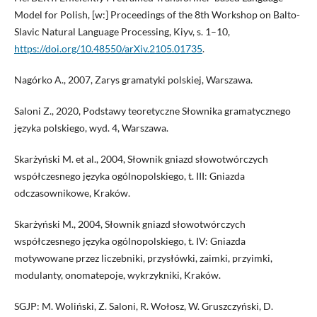
Model for Polish, [w:] Proceedings of the 8th Workshop on Balto-
Slavic Natural Language Processing, Kiyv, s. 1–10,
https://doi.org/10.48550/arXiv.2105.01735
.
Nagórko A., 2007, Zarys gramatyki polskiej, Warszawa.
Saloni Z., 2020, Podstawy teoretyczne Słownika gramatycznego
języka polskiego, wyd. 4, Warszawa.
Skarżyński M. et al., 2004, Słownik gniazd słowotwórczych
współczesnego języka ogólnopolskiego, t. III: Gniazda
odczasownikowe, Kraków.
Skarżyński M., 2004, Słownik gniazd słowotwórczych
współczesnego języka ogólnopolskiego, t. IV: Gniazda
motywowane przez liczebniki, przysłówki, zaimki, przyimki,
modulanty, onomatepoje, wykrzykniki, Kraków.
SGJP: M. Woliński, Z. Saloni, R. Wołosz, W. Gruszczyński, D.