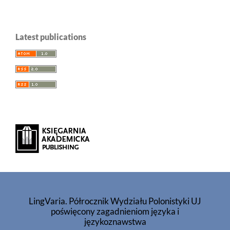
Latest publications
LingVaria. Półrocznik Wydziału Polonistyki UJ
poświęcony zagadnieniom języka i
językoznawstwa