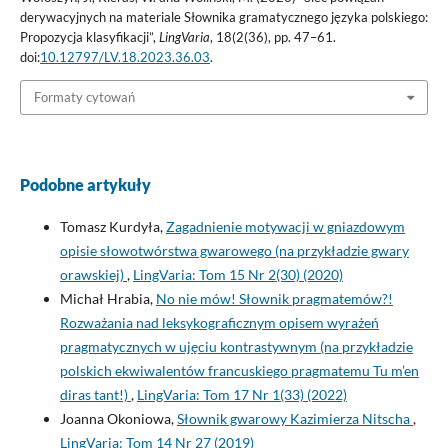
derywacyjnych na materiale Słownika gramatycznego języka polskiego:
Propozycja klasyfikacji”,
LingVaria
, 18(2(36), pp. 47–61.
doi:
10.12797/LV.18.2023.36.03
.
Formaty cytowań
Podobne artykuły
Tomasz Kurdyła,
Zagadnienie motywacji w gniazdowym
opisie słowotwórstwa gwarowego (na przykładzie gwary
orawskiej)
,
LingVaria: Tom 15 Nr 2(30) (2020)
Michał Hrabia,
No nie mów! Słownik pragmatemów?!
Rozważania nad leksykograficznym opisem wyrażeń
pragmatycznych w ujęciu kontrastywnym (na przykładzie
polskich ekwiwalentów francuskiego pragmatemu Tu m’en
diras tant!)
,
LingVaria: Tom 17 Nr 1(33) (2022)
Joanna Okoniowa,
Słownik gwarowy Kazimierza Nitscha
,
LingVaria: Tom 14 Nr 27 (2019)