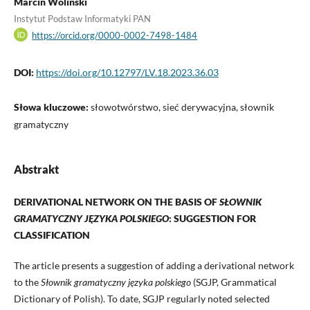
Marcin Woliński
Instytut Podstaw Informatyki PAN
https://orcid.org/0000-0002-7498-1484
DOI:
https://doi.org/10.12797/LV.18.2023.36.03
Słowa kluczowe:
słowotwórstwo, sieć derywacyjna, słownik
gramatyczny
Abstrakt
DERIVATIONAL NETWORK ON THE BASIS OF
SŁOWNIK
GRAMATYCZNY JĘZYKA POLSKIEGO
: SUGGESTION FOR
CLASSIFICATION
The article presents a suggestion of adding a derivational network
to the
Słownik gramatyczny języka polskiego
(SGJP, Grammatical
Dictionary of Polish). To date, SGJP regularly noted selected