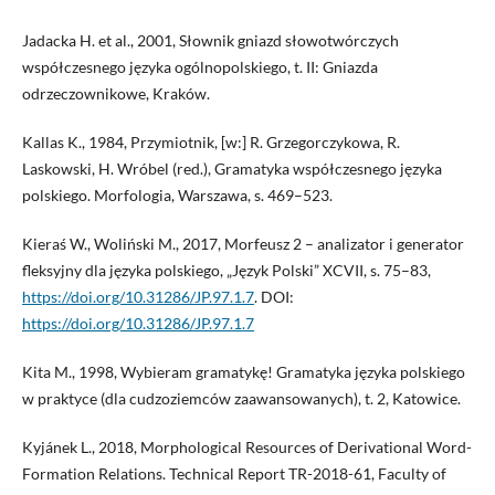
Jadacka H. et al., 2001, Słownik gniazd słowotwórczych
współczesnego języka ogólnopolskiego, t. II: Gniazda
odrzeczownikowe, Kraków.
Kallas K., 1984, Przymiotnik, [w:] R. Grzegorczykowa, R.
Laskowski, H. Wróbel (red.), Gramatyka współczesnego języka
polskiego. Morfologia, Warszawa, s. 469–523.
Kieraś W., Woliński M., 2017, Morfeusz 2 – analizator i generator
fleksyjny dla języka polskiego, „Język Polski” XCVII, s. 75–83,
https://doi.org/10.31286/JP.97.1.7
. DOI:
https://doi.org/10.31286/JP.97.1.7
Kita M., 1998, Wybieram gramatykę! Gramatyka języka polskiego
w praktyce (dla cudzoziemców zaawansowanych), t. 2, Katowice.
Kyjánek L., 2018, Morphological Resources of Derivational Word-
Formation Relations. Technical Report TR-2018-61, Faculty of