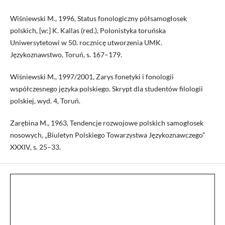
Wiśniewski M., 1996, Status fonologiczny półsamogłosek
polskich, [w:] K. Kallas (red.), Polonistyka toruńska
Uniwersytetowi w 50. rocznicę utworzenia UMK.
Językoznawstwo, Toruń, s. 167–179.
Wiśniewski M., 1997/2001, Zarys fonetyki i fonologii
współczesnego języka polskiego. Skrypt dla studentów filologii
polskiej, wyd. 4, Toruń.
Zarębina M., 1963, Tendencje rozwojowe polskich samogłosek
nosowych, „Biuletyn Polskiego Towarzystwa Językoznawczego”
XXXIV, s. 25–33.