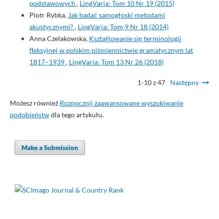
podstawowych
,
LingVaria: Tom 10 Nr 19 (2015)
Piotr Rybka,
Jak badać samogłoski metodami
akustycznymi?
,
LingVaria: Tom 9 Nr 18 (2014)
Anna Czelakowska,
Kształtowanie się terminologii
fleksyjnej w polskim piśmiennictwie gramatycznym lat
1817–1939
,
LingVaria: Tom 13 Nr 26 (2018)
1-10 z 47
Następny
Możesz również
Rozpocznij zaawansowane wyszukiwanie
podobieństw
dla tego artykułu.
Make a Submission