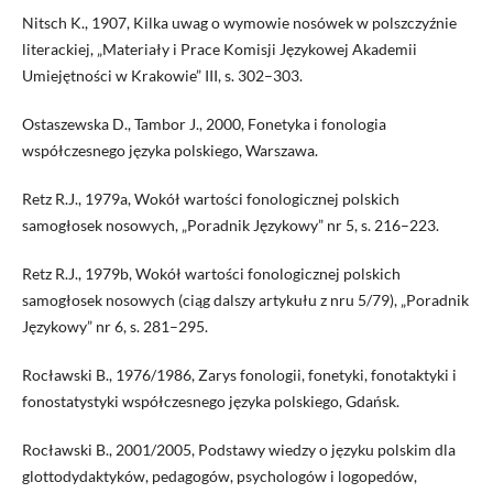
Nitsch K., 1907, Kilka uwag o wymowie nosówek w polszczyźnie
literackiej, „Materiały i Prace Komisji Językowej Akademii
Umiejętności w Krakowie” III, s. 302–303.
Ostaszewska D., Tambor J., 2000, Fonetyka i fonologia
współczesnego języka polskiego, Warszawa.
Retz R.J., 1979a, Wokół wartości fonologicznej polskich
samogłosek nosowych, „Poradnik Językowy” nr 5, s. 216–223.
Retz R.J., 1979b, Wokół wartości fonologicznej polskich
samogłosek nosowych (ciąg dalszy artykułu z nru 5/79), „Poradnik
Językowy” nr 6, s. 281–295.
Rocławski B., 1976/1986, Zarys fonologii, fonetyki, fonotaktyki i
fonostatystyki współczesnego języka polskiego, Gdańsk.
Rocławski B., 2001/2005, Podstawy wiedzy o języku polskim dla
glottodydaktyków, pedagogów, psychologów i logopedów,