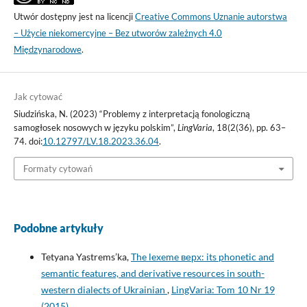
Utwór dostępny jest na licencji
Creative Commons Uznanie autorstwa
– Użycie niekomercyjne – Bez utworów zależnych 4.0
Międzynarodowe
.
Jak cytować
Siudzińska, N. (2023) “Problemy z interpretacją fonologiczną
samogłosek nosowych w języku polskim”,
LingVaria
, 18(2(36), pp. 63–
74. doi:
10.12797/LV.18.2023.36.04
.
Formaty cytowań
Podobne artykuły
Tetyana Yastrems’ka,
The lexeme верх: its phonetic and
semantic features, and derivative resources in south-
western dialects of Ukrainian
,
LingVaria: Tom 10 Nr 19
(2015)