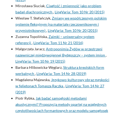
Mirosława Siuciak,
Ciągłość i zmienność jako problem
badań diachronicznych
,
LingVaria: Tom 10 Nr 20 (2015)
Wiesław T. Stefańczyk,
Zmiany we współczesnym polskim
systemie fleksyjnym (na materiale rzeczownikowym i
przymiotnikowym)
,
LingVaria: Tom 10 Nr 20 (2015)
Zuzanna Topolińska,
Zaimki – uniwersalny system
referencji
,
LingVaria: Tom 11 Nr 21 (2016)
Małgorzata Jaracz,
Antroponimia Żydów w przestrzeni
nazewniczej międzywojennej Bydgoszczy – system imion
,
LingVaria: Tom 10 Nr 19 (2015)
Barbara Hlibowicka-Węglarz,
Struktura kreolskich form
werbalnych
,
LingVaria: Tom 14 Nr 28 (2019)
Magdalena Majewska,
Językowo-kulturowy obraz męskości
w felietonach Tomasza Raczka
,
LingVaria: Tom 14 Nr 27
(2019)
Piotr Rybka,
Jak badać samogłoski metodami
akustycznymi? Propozycja metody opartej na względnych
częstotliwościach formantowych oraz modelu samogłosek