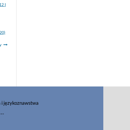
12 I
20)
y
a i językoznawstwa
---