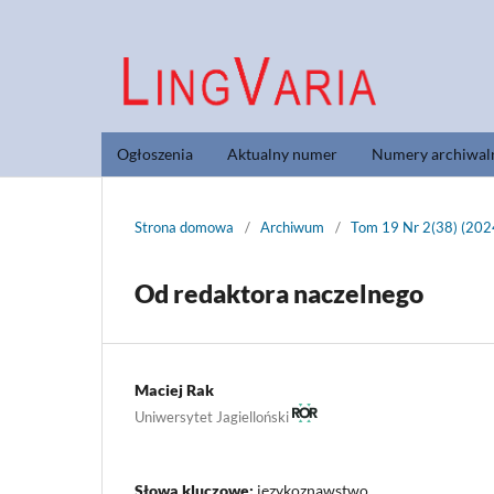
Ogłoszenia
Aktualny numer
Numery archiwal
Strona domowa
/
Archiwum
/
Tom 19 Nr 2(38) (202
Od redaktora naczelnego
Maciej Rak
Uniwersytet Jagielloński
Słowa kluczowe:
językoznawstwo