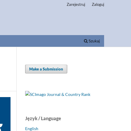
Zarejestruj
Zaloguj
Szukaj
Make a Submission
Język / Language
English