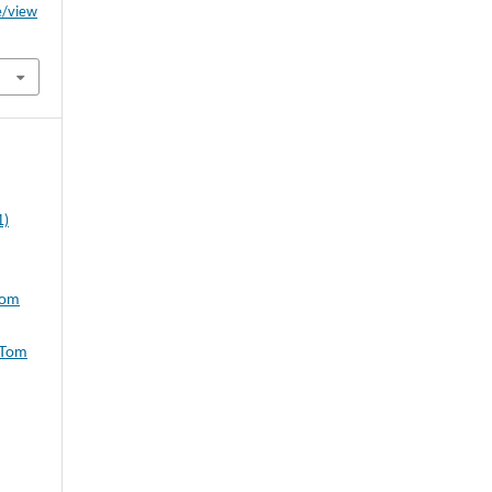
le/view
1)
Tom
 Tom