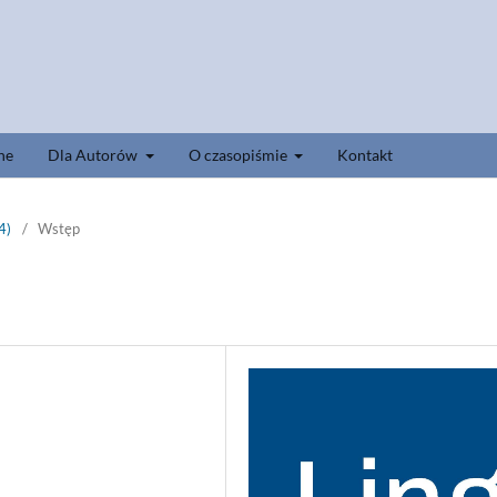
ne
Dla Autorów
O czasopiśmie
Kontakt
4)
/
Wstęp