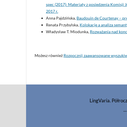
spec (2017): Materiały z posiedzenia Komisji
2017 r.
Anna Pajdzińska,
Baudouin de Courtenay – pre
Renata Przybylska,
Kolokacje a analiza seman
Władysław T. Miodunka,
Rozważania nad konc
Możesz również
Rozpocznij zaawansowane wyszuki
LingVaria. Półroc
--