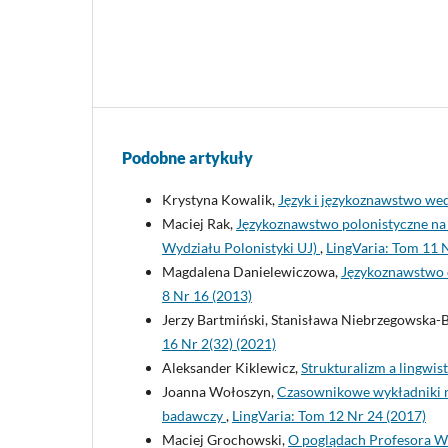
Podobne artykuły
Krystyna Kowalik,
Język i językoznawstwo we
Maciej Rak,
Językoznawstwo polonistyczne na U
Wydziału Polonistyki UJ)
,
LingVaria: Tom 11 
Magdalena Danielewiczowa,
Językoznawstwo o
8 Nr 16 (2013)
Jerzy Bartmiński, Stanisława Niebrzegowska-
16 Nr 2(32) (2021)
Aleksander Kiklewicz,
Strukturalizm a lingwis
Joanna Wołoszyn,
Czasownikowe wykładniki n
badawczy
,
LingVaria: Tom 12 Nr 24 (2017)
Maciej Grochowski,
O poglądach Profesora W