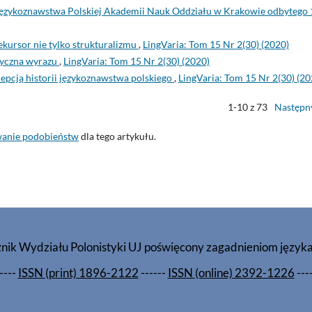
 Językoznawstwa Polskiej Akademii Nauk Oddziału w Krakowie odbytego 
kursor nie tylko strukturalizmu
,
LingVaria: Tom 15 Nr 2(30) (2020)
tyczna wyrazu
,
LingVaria: Tom 15 Nr 2(30) (2020)
epcją historii językoznawstwa polskiego
,
LingVaria: Tom 15 Nr 2(30) (20
1-10 z 73
Następn
wanie podobieństw
dla tego artykułu.
znik Wydziału Polonistyki UJ poświęcony zagadnieniom język
----
ISSN (print) 1896-2122
------
ISSN (online) 2392-1226
---