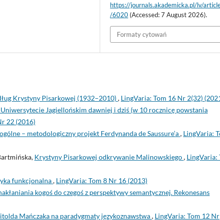
https://journals.akademicka.pl/lv/artic
/6020
(Accessed: 7 August 2026).
Formaty cytowań
dług Krystyny Pisarkowej (1932–2010)
,
LingVaria: Tom 16 Nr 2(32) (202
niwersytecie Jagiellońskim dawniej i dziś (w 10 rocznicę powstania
Nr 22 (2016)
gólne – metodologiczny projekt Ferdynanda de Saussure’a
,
LingVaria: 
Bartmińska,
Krystyny Pisarkowej odkrywanie Malinowskiego
,
LingVaria:
tyka funkcjonalna
,
LingVaria: Tom 8 Nr 16 (2013)
akłaniania kogoś do czegoś z perspektywy semantycznej. Rekonesans
itolda Mańczaka na paradygmaty językoznawstwa
,
LingVaria: Tom 12 Nr