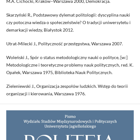
M.A. Cichocki, Kraków–Warszawa 2000, Demokracja.
Skarzyński R., Podstawowy dylemat politologii: dyscyplina nauki
czy potoczna wiedza o społeczeństwie? O tradycji uniwersytetu i
demarkacji wiedzy, Białystok 2012.
Utrat‑Milecki J., Polityczność przestępstwa, Warszawa 2007.
Woleński J., Spór o status metodologiczny nauki o polityce, [w:]
Metodologiczne i teoretyczne problemy nauk politycznych, red. K.
Opałek, Warszawa 1975, Biblioteka Nauk Politycznych.
Zieleniewski J., Organizacja zespołów ludzkich. Wstęp do teorii
organizacji i kierowania, Warszawa 1976.