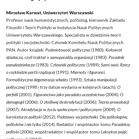
Mirosław Karwat, Uniwersytet Warszawski
Profesor nauk humanistycznych, politolog, kierownik Zakładu
Filozofii i Teorii Polityki w Instytucie Nauk Politycznych
Uniwersytetu Warszawskiego. Specjalista w dziedzinie teorii
polityki i socjotechniki. Członek Komitetu Nauk Politycznych
PAN. Autor książek:
Podmiotowość polityczna
(1980);
Kołowrót
działacza, czyli traktat o samoparaliżu organizacji
(1983);
Poradnik
pseudodziałacza
(1983);
Człowiek polityczny
(1989);
Sami swoi. Rzecz
o rozkładzie partii rządzącej
(1991);
Miernoty i figuranci.
Formalistyczna degeneracja władzy
(1993);
Sztuka manipulacji
politycznej
(1998 i trzy dalsze wydania w kolejnych latach);
O
perfidii
(2001);
Figuranctwo jako paradoks uczestnictwa
(2004);
O
demagogii
(2006);
O złośliwej dyskredytacji
(2006);
Teoria prowokacji
(2007);
Akredytacja w życiu społecznym i politycznym
(2009);
O
karykaturze polityki
(2012);
Podstawy socjotechniki. Dla politologów,
polityków i nie tylko
(2014). Redaktor i współautor tomu
Paradoksy
polityki
(2006); współredaktor i współautor tomu
Leksykon pojęć