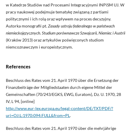
w Katedrze Studiów nad Procesami Integracyjnymi INPiSM UJ. W
pracy naukowej podejmuje tematykę związaną z partiami
politycznymi i ich rolą oraz wpływem na proces decyzyjny.
Autorka monografii pt.
Zasady ustroju federalnego w państwach
niemieckojęzycznych. Studium porównawcze Szwajcarii, Niemiec i Austrii
(Kraków 2013) oraz artykułów poświęconych studiom
niemcoznawczym i europeistycznym.
References
Beschluss des Rates vom 21. April 1970 über die Ersetzung der
Finanzbeiträge der Mitgliedstaaten durch eigene Mittel der
Gemeinschaften (70/243/EGKS, EWG, Euratom), Dz. U. 1970, 28
IV, L 94, [online]
http://www.eur‑lex.europa.eu/legal‑content/DE/TXT/PDF/?
uri=OJ:L:1970:094:FULL&from=PL
.
Beschluss des Rates vom 21. April 1970 über die mehrjährige