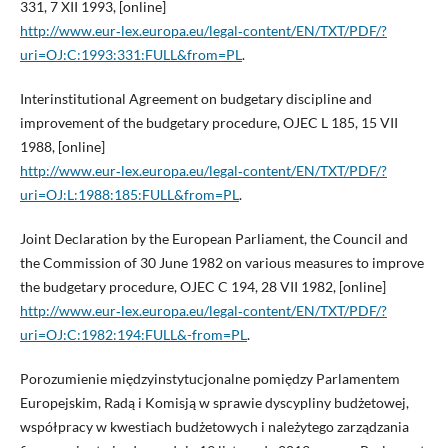
331, 7 XII 1993, [online]
http://www.eur‑lex.europa.eu/legal‑content/EN/TXT/PDF/?
uri=OJ:C:1993:331:FULL&from=PL
.
Interinstitutional Agreement on budgetary discipline and
improvement of the budgetary procedure, OJEC L 185, 15 VII
1988, [online]
http://www.eur‑lex.europa.eu/legal‑content/EN/TXT/PDF/?
uri=OJ:L:1988:185:FULL&from=PL
.
Joint Declaration by the European Parliament, the Council and
the Commission of 30 June 1982 on various measures to improve
the budgetary procedure, OJEC C 194, 28 VII 1982, [online]
http://www.eur‑lex.europa.eu/legal‑content/EN/TXT/PDF/?
uri=OJ:C:1982:194:FULL&-from=PL
.
Porozumienie międzyinstytucjonalne pomiędzy Parlamentem
Europejskim, Radą i Komisją w sprawie dyscypliny budżetowej,
współpracy w kwestiach budżetowych i należytego zarządzania