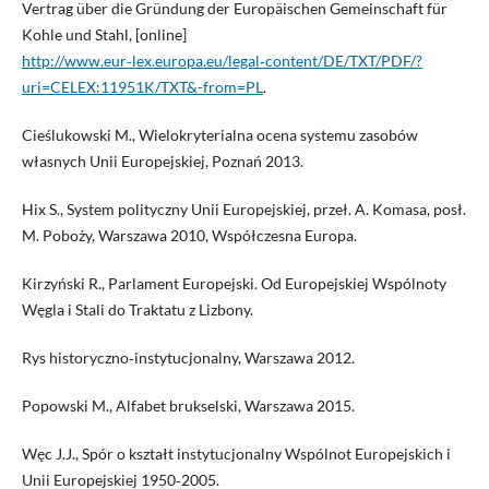
Vertrag über die Gründung der Europäischen Gemeinschaft für
Kohle und Stahl, [online]
http://www.eur‑lex.europa.eu/legal‑content/DE/TXT/PDF/?
uri=CELEX:11951K/TXT&-from=PL
.
Cieślukowski M., Wielokryterialna ocena systemu zasobów
własnych Unii Europejskiej, Poznań 2013.
Hix S., System polityczny Unii Europejskiej, przeł. A. Komasa, posł.
M. Poboży, Warszawa 2010, Współczesna Europa.
Kirzyński R., Parlament Europejski. Od Europejskiej Wspólnoty
Węgla i Stali do Traktatu z Lizbony.
Rys historyczno‑instytucjonalny, Warszawa 2012.
Popowski M., Alfabet brukselski, Warszawa 2015.
Węc J.J., Spór o kształt instytucjonalny Wspólnot Europejskich i
Unii Europejskiej 1950‑2005.