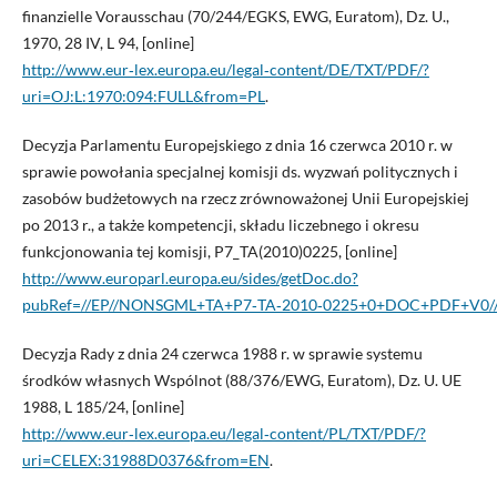
finanzielle Vorausschau (70/244/EGKS, EWG, Euratom), Dz. U.,
1970, 28 IV, L 94, [online]
http://www.eur‑lex.europa.eu/legal‑content/DE/TXT/PDF/?
uri=OJ:L:1970:094:FULL&from=PL
.
Decyzja Parlamentu Europejskiego z dnia 16 czerwca 2010 r. w
sprawie powołania specjalnej komisji ds. wyzwań politycznych i
zasobów budżetowych na rzecz zrównoważonej Unii Europejskiej
po 2013 r., a także kompetencji, składu liczebnego i okresu
funkcjonowania tej komisji, P7_TA(2010)0225, [online]
http://www.europarl.europa.eu/sides/getDoc.do?
pubRef=//EP//NONSGML+TA+P7‑TA‑2010‑0225+0+DOC+PDF+V0/
Decyzja Rady z dnia 24 czerwca 1988 r. w sprawie systemu
środków własnych Wspólnot (88/376/EWG, Euratom), Dz. U. UE
1988, L 185/24, [online]
http://www.eur‑lex.europa.eu/legal‑content/PL/TXT/PDF/?
uri=CELEX:31988D0376&from=EN
.