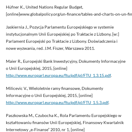
Hüfner K., United Nations Regular Budget,
[online]www.globalpolicy.org/un‑finance/tables‑and‑charts‑on‑un‑f
Jaskiernia J., Pozycja Parlamentu Europejskiego w systemie
instytucjonalnym Unii Europejskiej po Traktacie z Lizbony, [w:]
Parlament Europejski po Traktacie z Lizbony. Doświadczenia i
nowe wyzwania, red. J.M. Fiszer, Warszawa 2011.
Maier R., Europejski Bank Inwestycyjny, Dokumenty Informacyjne
o Unii Europejskiej, 2015, [online]
http://www.europarl.europa.eu/ftu/pdf/pl/FTU_1.3.15.pdf
.
Milicevic V., Wieloletnie ramy finansowe, Dokumenty
Informacyjne o Unii Europejskiej, 2015, [online]
http://www.europarl.europa.eu/ftu/pdf/pl/FTU_1.5.3.pdf
.
Paszkowska M., Czubocha K., Rola Parlamentu Europejskiego w
kształtowaniu finansów Unii Europejskiej, Finansowy Kwartalnik
Internetowy „e‑Finanse” 2010, nr 1, [online]