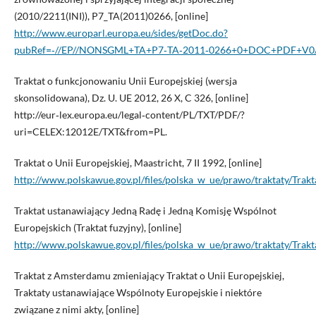
(2010/2211(INI)), P7_TA(2011)0266, [online]
http://www.europarl.europa.eu/sides/getDoc.do?
pubRef=‑//EP//NONSGML+TA+P7‑TA‑2011‑0266+0+DOC+PDF+V0/
Traktat o funkcjonowaniu Unii Europejskiej (wersja
skonsolidowana), Dz. U. UE 2012, 26 X, C 326, [online]
http://eur‑lex.europa.eu/legal‑content/PL/TXT/PDF/?
uri=CELEX:12012E/TXT&from=PL.
Traktat o Unii Europejskiej, Maastricht, 7 II 1992, [online]
http://www.polskawue.gov.pl/files/polska_w_ue/prawo/traktaty/Trakt
Traktat ustanawiający Jedną Radę i Jedną Komisję Wspólnot
Europejskich (Traktat fuzyjny), [online]
http://www.polskawue.gov.pl/files/polska_w_ue/prawo/traktaty/Trakta
Traktat z Amsterdamu zmieniający Traktat o Unii Europejskiej,
Traktaty ustanawiające Wspólnoty Europejskie i niektóre
związane z nimi akty, [online]