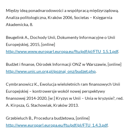
Między ideą ponadnarodowości a współpracą międzyrządową.
Analiza politologiczna, Kraków 2006, Societas – Księgarnia
Akademicka, 8.
Beugelink A., Dochody Unii, Dokumenty Informacyjne o Unii
Europejskiej, 2015, [online]
http://www.www.europarl.europa.eu/ftu/pdf/pl/FTU_1.5.1.pdf
.
Budżet i finanse, Ośrodek Informacji ONZ w Warszawie, [online]
http://www.unic.un.org.pl/poznaj_onz/budzet.php
.
Cymbranowicz K., Ewolucja wieloletnich ram finansowych Unii
Europejskiej – kontrowersje wokół nowej perspektywy
finansowej 2014‑2020, [w:] Kryzys w Unii – Unia w kryzysie?, red.
A. Kirpsza, G. Stachowiak, Kraków 2013.
Grzebieluch B., Procedura budżetowa, [online]
http://www.europarl.europa.eu/ftu/pdf/pl/FTU_1.4.3.pdf
.