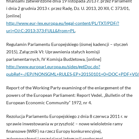
finansami zatwierdzone dnia 19 listopada 2013 r. przez Parlament
i dnia 2 grudnia 2013 r. przez Radę, Dz. U. 2013, 20 XII, C 373/01,
[online]
http://www.eur‑lex.europa.eu/legal‑content/PL/TXT/PDF/?
uri=OJ:C:2013:373:FULL&from=PL
.
Regulamin Parlamentu Europejskiego (ósmej kadencji – styczeń
2015), Załącznik VI: Uprawnienia stałych komisji
parlamentarnych, IV Komisja Budżetowa, [online]
http://www.europarl.europa.eu/sides/getDoc.do?
pubRef=‑//EP//NONSGML+RULES‑EP+20150101+0+DOC+PDF+V0//
Report of the Working Party examining of the enlargement of the
powers of the European Parliament: Report Vedel, „Bulletin of the
European Economic Community” 1972, nr 4.
Rezolucja Parlamentu Europejskiego z dnia 8 czerwca 2011 r. w
sprawie inwestowania w przyszłość – nowe wieloletnie ramy
finansowe (WRF) na rzecz Europy konkurencyjnej,
zrównoważonej i sprzyjającej integracji społecznej