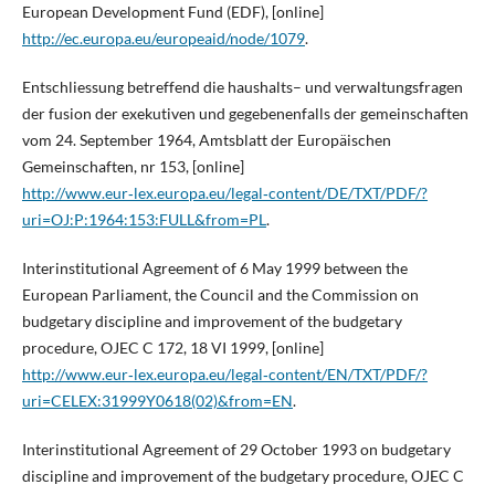
European Development Fund (EDF), [online]
http://ec.europa.eu/europeaid/node/1079
.
Entschliessung betreffend die haushalts– und verwaltungsfragen
der fusion der exekutiven und gegebenenfalls der gemeinschaften
vom 24. September 1964, Amtsblatt der Europäischen
Gemeinschaften, nr 153, [online]
http://www.eur‑lex.europa.eu/legal‑content/DE/TXT/PDF/?
uri=OJ:P:1964:153:FULL&from=PL
.
Interinstitutional Agreement of 6 May 1999 between the
European Parliament, the Council and the Commission on
budgetary discipline and improvement of the budgetary
procedure, OJEC C 172, 18 VI 1999, [online]
http://www.eur‑lex.europa.eu/legal‑content/EN/TXT/PDF/?
uri=CELEX:31999Y0618(02)&from=EN
.
Interinstitutional Agreement of 29 October 1993 on budgetary
discipline and improvement of the budgetary procedure, OJEC C