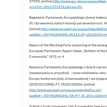
373/01, [online]
http://www.eur‑lex.europa.eu/lega
uri=OJ:C:2013:373:FULL&from=PL
.
Regulamin Parlamentu Europejskiego (ósmej kadencji
VI: Uprawnienia stałych komisji parlamentarnych, I
[online]
http://www.europarl.europa.eu/sides/getDo
pubRef=‑//EP//NONSGML+RULES‑EP+20150101+0
Report of the Working Party examining of the enlarg
European Parliament: Report Vedel, „Bulletin of th
Community” 1972, nr 4.
Rezolucja Parlamentu Europejskiego z dnia 8 czerwc
inwestowania w przyszłość – nowe wieloletnie ramy
Europy konkurencyjnej, zrównoważonej i sprzyjającej
(2010/2211(INI)), P7_TA(2011)0266, [online]
http://www.europarl.europa.eu/sides/getDoc.do?
pubRef=‑//EP//NONSGML+TA+P7‑TA‑2011‑0266+
Traktat o funkcjonowaniu Unii Europejskiej (wersja 