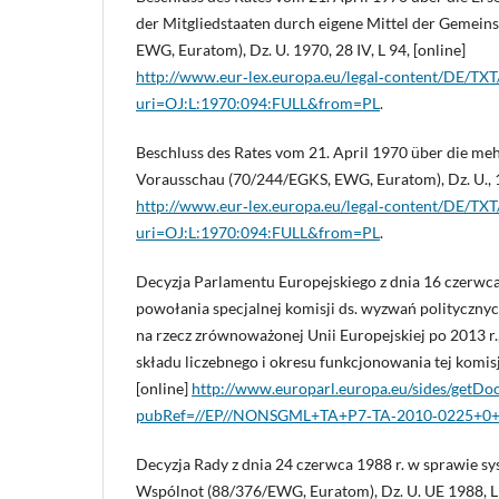
der Mitgliedstaaten durch eigene Mittel der Gemein
EWG, Euratom), Dz. U. 1970, 28 IV, L 94, [online]
http://www.eur‑lex.europa.eu/legal‑content/DE/TX
uri=OJ:L:1970:094:FULL&from=PL
.
Beschluss des Rates vom 21. April 1970 über die mehr
Vorausschau (70/244/EGKS, EWG, Euratom), Dz. U., 19
http://www.eur‑lex.europa.eu/legal‑content/DE/TX
uri=OJ:L:1970:094:FULL&from=PL
.
Decyzja Parlamentu Europejskiego z dnia 16 czerwca
powołania specjalnej komisji ds. wyzwań polityczn
na rzecz zrównoważonej Unii Europejskiej po 2013 r.,
składu liczebnego i okresu funkcjonowania tej komis
[online]
http://www.europarl.europa.eu/sides/getDo
pubRef=//EP//NONSGML+TA+P7‑TA‑2010‑0225+
Decyzja Rady z dnia 24 czerwca 1988 r. w sprawie 
Wspólnot (88/376/EWG, Euratom), Dz. U. UE 1988, L 