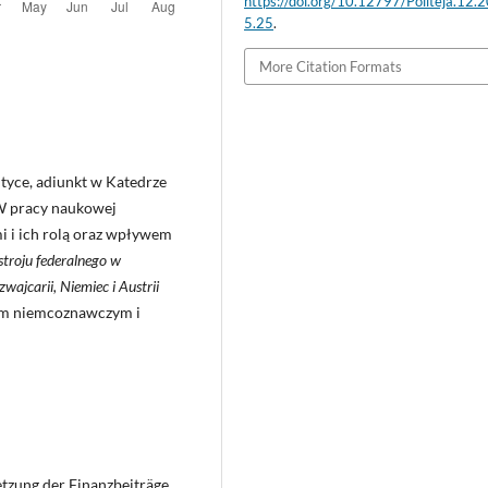
https://doi.org/10.12797/Politeja.12.
5.25
.
More Citation Formats
tyce, adiunkt w Katedrze
W pracy naukowej
i i ich rolą oraz wpływem
troju federalnego w
jcarii, Niemiec i Austrii
om niemcoznawczym i
etzung der Finanzbeiträge