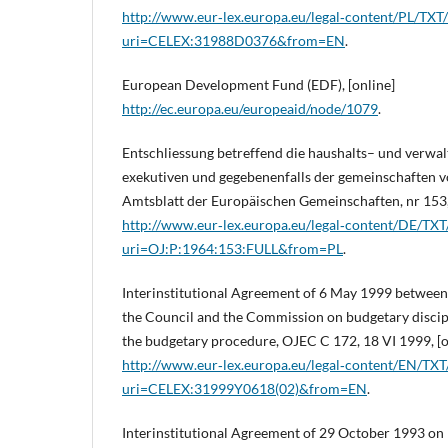
http://www.eur‑lex.europa.eu/legal‑content/PL/TXT
uri=CELEX:31988D0376&from=EN
.
European Development Fund (EDF), [online]
http://ec.europa.eu/europeaid/node/1079
.
Entschliessung betreffend die haushalts– und verwal
exekutiven und gegebenenfalls der gemeinschaften 
Amtsblatt der Europäischen Gemeinschaften, nr 153,
http://www.eur‑lex.europa.eu/legal‑content/DE/TX
uri=OJ:P:1964:153:FULL&from=PL
.
Interinstitutional Agreement of 6 May 1999 between
the Council and the Commission on budgetary disci
the budgetary procedure, OJEC C 172, 18 VI 1999, [o
http://www.eur‑lex.europa.eu/legal‑content/EN/TX
uri=CELEX:31999Y0618(02)&from=EN
.
Interinstitutional Agreement of 29 October 1993 on 