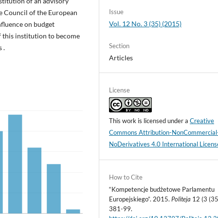
titution of an advisory
Issue
the Council of the European
Vol. 12 No. 3 (35) (2015)
influence on budget
 this institution to become
Section
 .
Articles
License
This work is licensed under a
Creative
Commons Attribution-NonCommercial
NoDerivatives 4.0 International Licens
How to Cite
“Kompetencje budżetowe Parlamentu
Europejskiego”. 2015.
Politeja
12 (3 (35
381-99.