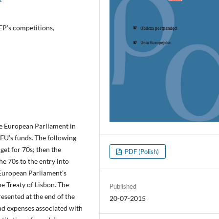
EP’s competitions,
the European Parliament in
EU’s funds. The following
get for 70s; then the
PDF (Polish)
e 70s to the entry into
e European Parliament’s
e Treaty of Lisbon. The
Published
esented at the end of the
20-07-2015
nd expenses associated with