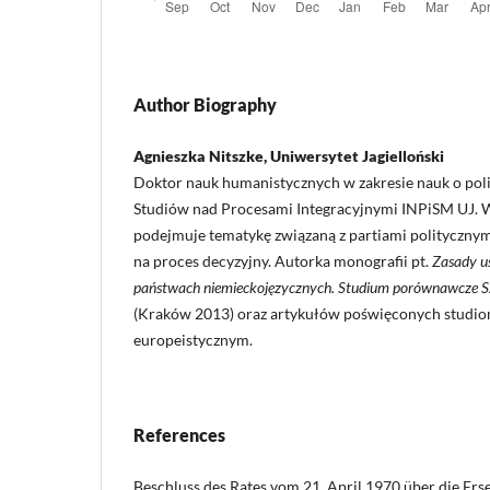
Author Biography
Agnieszka Nitszke, Uniwersytet Jagielloński
Doktor nauk humanistycznych w zakresie nauk o poli
Studiów nad Procesami Integracyjnymi INPiSM UJ. 
podejmuje tematykę związaną z partiami politycznym
na proces decyzyjny. Autorka monografii pt.
Zasady us
państwach niemieckojęzycznych. Studium porównawcze Szwa
(Kraków 2013) oraz artykułów poświęconych studi
europeistycznym.
References
Beschluss des Rates vom 21. April 1970 über die Ers