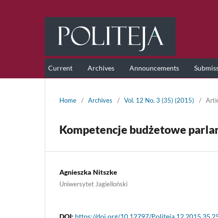
Current
Archives
Announcements
Submis
Home
/
Archives
/
Vol. 12 No. 3 (35) (2015)
/
Arti
Kompetencje budżetowe parla
Agnieszka Nitszke
Uniwersytet Jagielloński
DOI:
https://doi.org/10.12797/Politeja.12.2015.35.2