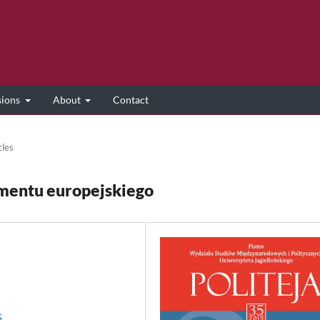
sions
About
Contact
cles
mentu europejskiego
5