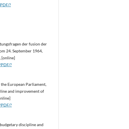
/PDF/?
tungsfragen der fusion der
vom 24. September 1964,
 [online]
T/PDF/?
 the European Parliament,
pline and improvement of
nline]
T/PDF/?
budgetary discipline and