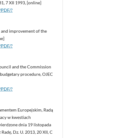
 7 XII 1993, [online]
T/PDF/?
e and improvement of the
ne]
T/PDF/?
Council and the Commission
e budgetary procedure, OJEC
T/PDF/?
lamentem Europejskim, Radą
racy w kwestiach
ierdzone dnia 19 listopada
 Radę, Dz. U. 2013, 20 XII, C