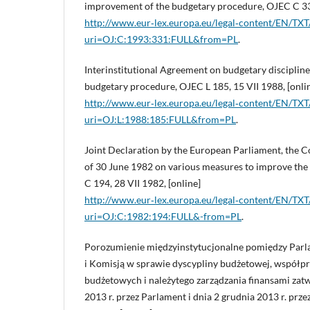
improvement of the budgetary procedure, OJEC C 331,
http://www.eur‑lex.europa.eu/legal‑content/EN/TX
uri=OJ:C:1993:331:FULL&from=PL
.
Interinstitutional Agreement on budgetary disciplin
budgetary procedure, OJEC L 185, 15 VII 1988, [onli
http://www.eur‑lex.europa.eu/legal‑content/EN/TX
uri=OJ:L:1988:185:FULL&from=PL
.
Joint Declaration by the European Parliament, the 
of 30 June 1982 on various measures to improve th
C 194, 28 VII 1982, [online]
http://www.eur‑lex.europa.eu/legal‑content/EN/TX
uri=OJ:C:1982:194:FULL&-from=PL
.
Porozumienie międzyinstytucjonalne pomiędzy Par
i Komisją w sprawie dyscypliny budżetowej, współp
budżetowych i należytego zarządzania finansami zatw
2013 r. przez Parlament i dnia 2 grudnia 2013 r. przez