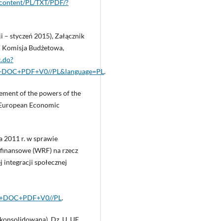
l‑content/PL/TXT/PDF/?
 – styczeń 2015), Załącznik
V Komisja Budżetowa,
c.do?
+DOC+PDF+V0//PL&language=PL
.
ement of the powers of the
e European Economic
a 2011 r. w sprawie
 finansowe (WRF) na rzecz
 integracji społecznej
0+DOC+PDF+V0//PL
.
skonsolidowana), Dz. U. UE