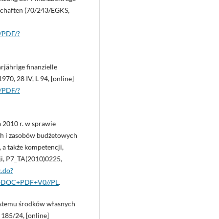
schaften (70/243/EGKS,
T/PDF/?
jährige finanzielle
70, 28 IV, L 94, [online]
T/PDF/?
 2010 r. w sprawie
ych i zasobów budżetowych
 a także kompetencji,
ji, P7_TA(2010)0225,
c.do?
0+DOC+PDF+V0//PL
.
systemu środków własnych
185/24, [online]