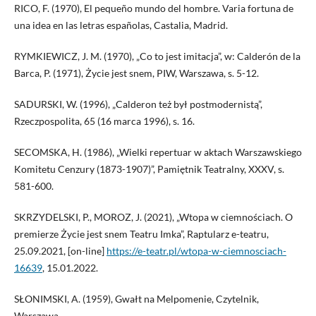
RICO, F. (1970), El pequeño mundo del hombre. Varia fortuna de
una idea en las letras españolas, Castalia, Madrid.
RYMKIEWICZ, J. M. (1970), „Co to jest imitacja”, w: Calderón de la
Barca, P. (1971), Życie jest snem, PIW, Warszawa, s. 5-12.
SADURSKI, W. (1996), „Calderon też był postmodernistą”,
Rzeczpospolita, 65 (16 marca 1996), s. 16.
SECOMSKA, H. (1986), „Wielki repertuar w aktach Warszawskiego
Komitetu Cenzury (1873-1907)”, Pamiętnik Teatralny, XXXV, s.
581-600.
SKRZYDELSKI, P., MOROZ, J. (2021), „Wtopa w ciemnościach. O
premierze Życie jest snem Teatru Imka”, Raptularz e-teatru,
25.09.2021, [on-line]
https://e-teatr.pl/wtopa-w-ciemnosciach-
16639
, 15.01.2022.
SŁONIMSKI, A. (1959), Gwałt na Melpomenie, Czytelnik,
Warszawa.