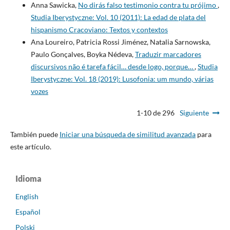
Anna Sawicka,
No dirás falso testimonio contra tu prójimo
,
Studia Iberystyczne: Vol. 10 (2011): La edad de plata del
hispanismo Cracoviano: Textos y contextos
Ana Loureiro, Patricia Rossi Jiménez, Natalia Sarnowska,
Paulo Gonçalves, Boyka Nédeva,
Traduzir marcadores
discursivos não é tarefa fácil… desde logo, porque…
,
Studia
Iberystyczne: Vol. 18 (2019): Lusofonia: um mundo, várias
vozes
1-10 de 296
Siguiente
También puede
Iniciar una búsqueda de similitud avanzada
para
este artículo.
Idioma
English
Español
Polski