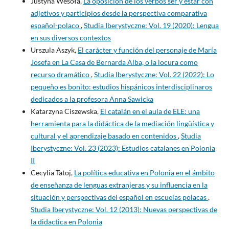
Justyna Wesoła,
La oposición de los verbos ser y estar con
adjetivos y participios desde la perspectiva comparativa
español-polaco
,
Studia Iberystyczne: Vol. 19 (2020): Lengua
en sus diversos contextos
Urszula Aszyk,
El carácter y función del personaje de María
Josefa en La Casa de Bernarda Alba, o la locura como
recurso dramático
,
Studia Iberystyczne: Vol. 22 (2022): Lo
pequeño es bonito: estudios hispánicos interdisciplinaros
dedicados a la profesora Anna Sawicka
Katarzyna Ciszewska,
El catalán en el aula de ELE: una
herramienta para la didáctica de la mediación lingüística y
cultural y el aprendizaje basado en contenidos
,
Studia
Iberystyczne: Vol. 23 (2023): Estudios catalanes en Polonia
II
Cecylia Tatoj,
La política educativa en Polonia en el ámbito
de enseñanza de lenguas extranjeras y su influencia en la
situación y perspectivas del español en escuelas polacas
,
Studia Iberystyczne: Vol. 12 (2013): Nuevas perspectivas de
la didactica en Polonia