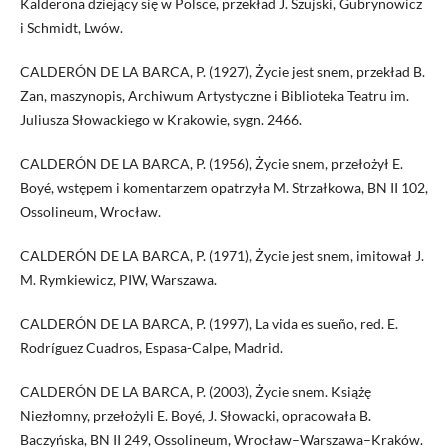
Kalderona dziejący się w Polsce, przekład J. Szujski, Gubrynowicz
i Schmidt, Lwów.
CALDERÓN DE LA BARCA, P. (1927), Życie jest snem, przekład B.
Zan, maszynopis, Archiwum Artystyczne i Biblioteka Teatru im.
Juliusza Słowackiego w Krakowie, sygn. 2466.
CALDERÓN DE LA BARCA, P. (1956), Życie snem, przełożył E.
Boyé, wstępem i komentarzem opatrzyła M. Strzałkowa, BN II 102,
Ossolineum, Wrocław.
CALDERÓN DE LA BARCA, P. (1971), Życie jest snem, imitował J.
M. Rymkiewicz, PIW, Warszawa.
CALDERÓN DE LA BARCA, P. (1997), La vida es sueño, red. E.
Rodríguez Cuadros, Espasa-Calpe, Madrid.
CALDERÓN DE LA BARCA, P. (2003), Życie snem. Książę
Niezłomny, przełożyli E. Boyé, J. Słowacki, opracowała B.
Baczyńska, BN II 249, Ossolineum, Wrocław–Warszawa–Kraków.