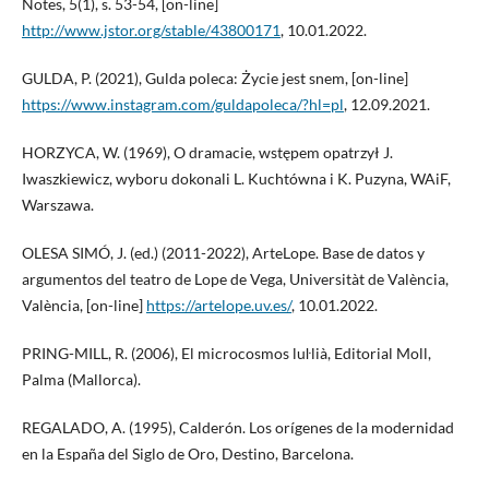
Notes, 5(1), s. 53-54, [on-line]
http://www.jstor.org/stable/43800171
, 10.01.2022.
GULDA, P. (2021), Gulda poleca: Życie jest snem, [on-line]
https://www.instagram.com/guldapoleca/?hl=pl
, 12.09.2021.
HORZYCA, W. (1969), O dramacie, wstępem opatrzył J.
Iwaszkiewicz, wyboru dokonali L. Kuchtówna i K. Puzyna, WAiF,
Warszawa.
OLESA SIMÓ, J. (ed.) (2011-2022), ArteLope. Base de datos y
argumentos del teatro de Lope de Vega, Universitàt de València,
València, [on-line]
https://artelope.uv.es/
, 10.01.2022.
PRING-MILL, R. (2006), El microcosmos luŀlià, Editorial Moll,
Palma (Mallorca).
REGALADO, A. (1995), Calderón. Los orígenes de la modernidad
en la España del Siglo de Oro, Destino, Barcelona.