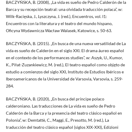
BACZYŃSKA, B. (2008), „La vida es sueño de Pedro Calderón de la
Barca y su recepción teatral: una olvidada traducción polaca”, w:
Wilk-Racięska, J., Lyszczyna, J. (red.), Encuentros, vol. I1:
Encuentros con la literatura y el teatro del mundo hispano,
Oficyna Wydawnicza Wacław Walasek, Katowice, s. 50-63.
BACZYŃSKA, B. (2015). „En busca de una nueva versatilidad de La
vida es sueño de Calderón en el siglo XXI. El drama áureo español
en el contexto de los performances studies”, w: Aszyk, U., Kumor,
K., Piłat-Zuzankiewicz, M. (red.), El teatro español como objęto de
estudio a comienzos del siglo XXI, Instituto de Estudios Ibéricos e
Iberoamericanos de la Universidad de Varsovia, Varsovia, s. 259-
284.
BACZYŃSKA, B. (2020), „En busca del príncipe polaco
calderoniano. Las traducciones de La vida es sueño de Pedro
Calderón de la Barca y la presencia del teatro clásico español en
Polonia”, w: Demtattè, C., Maggi, E., Presotto, M. (red.), La
traducción del teatro clásico español (siglos XIX-XXI), Edizioni