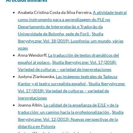
Anabela Cristina Costa da Silva Ferreira,
A atividade teatral
como instrumento para a aprendizagem do PLE no
Departamento de Interpretação e Tradução da
Universidade de Bolonha, sede de Forlì
,
Studia
Iberystyczne: Vol. 18 (2019): Lusofonia: um mundo, várias
vozes
Anna Wendorff,
La traducción de textos dramáticos del
español al polaco
,
Studia Iberystyczne: Vol. 17 (2018):
Variedad de culturas – variedad de inerpretaciones
Justyna Ziarkowska,
Las imágenes teatrales de Tadeusz
Kantor y el teatro surrealista español
,
Studia Iberystyczne:
Vol. 17 (2018): Variedad de culturas – variedad de
inerpretaciones
Joanna Albin,
La calidad de la enseñanza de E/LE y de la
traducción: un camino hacia la profesionalización
,
Studia
Iberystyczne: Vol. 12 (2013): Nuevas perspectivas de la
didactica en Polonia