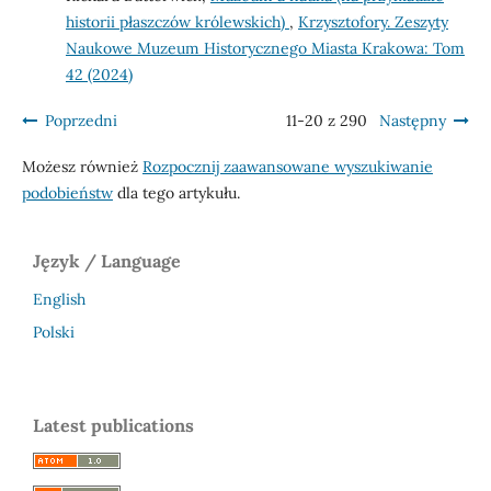
historii płaszczów królewskich)
,
Krzysztofory. Zeszyty
Naukowe Muzeum Historycznego Miasta Krakowa: Tom
42 (2024)
Poprzedni
11-20 z 290
Następny
Możesz również
Rozpocznij zaawansowane wyszukiwanie
podobieństw
dla tego artykułu.
Język / Language
English
Polski
Latest publications