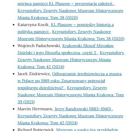
miejsca pamięci KL Plaszow – prezentacja założeń
,
Krzysztofory. Zeszyty Naukowe Muzeum Historycznego
Miasta Krakowa: Tom 38 (2020)
Katarzyna Kocik,
KL Plaszow – pomiędzy historią a
polityką pamięci
,
Krzysztofory. Zeszyty Naukowe
Muzeum Historycznego Miasta Krakowa: Tom 38 (2020)
Wojciech Paduchowski,
Krakowski filozof Mirosław
Dzielski i jego filozofia społeczna, część 2
,
Krzysztofory.
Zeszyty Naukowe Muzeum Historycznego Miasta
Krakowa: Tom 42 (2024)
Jacek Zinkiewicz,
Odtwarzanie średniowiecza a muzea
w Polsce po 1989 roku. Zmarnowany potencjał
wspólnego dziedzictwa?
,
Krzysztofory. Zeszyty
Naukowe Muzeum Historycznego Miasta Krakowa: Tom
39 (2021)
Marcin Herrmann,
Jerzy Bandrowski (1883–1940)
,
Krzysztofory. Zeszyty Naukowe Muzeum Historycznego
Miasta Krakowa: Tom 42 (2024)
Richard Butterwick,
Muzeum a nauka (na przykładzie