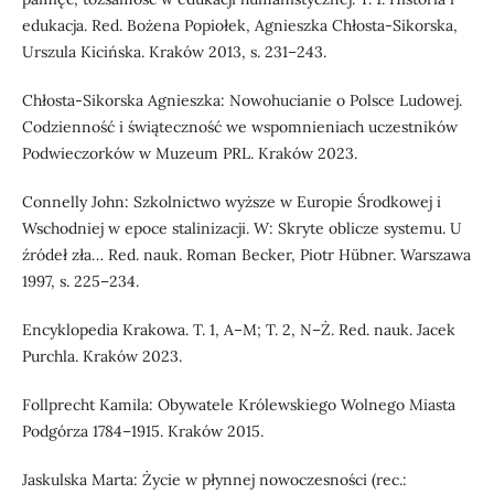
edukacja. Red. Bożena Popiołek, Agnieszka Chłosta-Sikorska,
Urszula Kicińska. Kraków 2013, s. 231–243.
Chłosta-Sikorska Agnieszka: Nowohucianie o Polsce Ludowej.
Codzienność i świąteczność we wspomnieniach uczestników
Podwieczorków w Muzeum PRL. Kraków 2023.
Connelly John: Szkolnictwo wyższe w Europie Środkowej i
Wschodniej w epoce stalinizacji. W: Skryte oblicze systemu. U
źródeł zła… Red. nauk. Roman Becker, Piotr Hübner. Warszawa
1997, s. 225–234.
Encyklopedia Krakowa. T. 1, A–M; T. 2, N–Ż. Red. nauk. Jacek
Purchla. Kraków 2023.
Follprecht Kamila: Obywatele Królewskiego Wolnego Miasta
Podgórza 1784–1915. Kraków 2015.
Jaskulska Marta: Życie w płynnej nowoczesności (rec.: