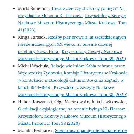
Marta Śmietana,
Towarzysze czy strażnicy pamięci? Na
przykładzie Muzeum KL Plaszow
,
Krzysztofory. Zeszyty
Naukowe Muzeum Historycznego Miasta Krakowa: Tom
41 (2023)
Kinga Tarasek,
Rzeźby plenerowe z lat sześćdziesiątych
i siedemdziesiątych XX wieku na terenie dawnej
dzielnicy Nowa Huta
,
Krzysztofory. Zeszyty Naukowe
Muzeum Historycznego Miasta Krakowa: Tom 39 (2021)
Michał Wachuła,
Relacje więźniów Kabla zebrane przez
Wojewódzką Żydowską Komisję Historyczną w Krakowie
w kontekście metodologii dokumentowania Zagłady w
latach 1944–1949
,
Krzysztofory. Zeszyty Naukowe
Muzeum Historycznego Miasta Krakowa: Tom 38 (2020)
Hubert Kaszyński, Olga Maciejewska, Julia Pawlikowska,
O edukacji aksjologicznej na terenie byłego KL Plaszow
,
Krzysztofory. Zeszyty Naukowe Muzeum Historycznego
Miasta Krakowa: Tom 38 (2020)
Monika Bednarek,
Scenariusz upamiętnienia na terenie