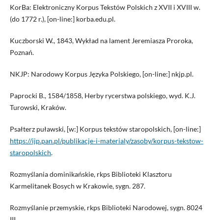
KorBa: Elektroniczny Korpus Tekstów Polskich z XVII i XVIII w.
(do 1772 r.), [on-line:] korba.edu.pl.
Kuczborski W., 1843, Wykład na lament Jeremiasza Proroka,
Poznań.
NKJP: Narodowy Korpus Języka Polskiego, [on-line:] nkjp.pl.
Paprocki B., 1584/1858, Herby rycerstwa polskiego, wyd. K.J.
Turowski, Kraków.
Psałterz puławski, [w:] Korpus tekstów staropolskich, [on-line:]
https://ijp.pan.pl/publikacje-i-materialy/zasoby/korpus-tekstow-
staropolskich
.
Rozmyślania dominikańskie, rkps Biblioteki Klasztoru
Karmelitanek Bosych w Krakowie, sygn. 287.
Rozmyślanie przemyskie, rkps Biblioteki Narodowej, sygn. 8024
III.