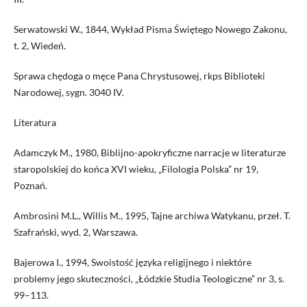
Serwatowski W., 1844, Wykład Pisma Świętego Nowego Zakonu,
t. 2, Wiedeń.
Sprawa chędoga o męce Pana Chrystusowej, rkps Biblioteki
Narodowej, sygn. 3040 IV.
Literatura
Adamczyk M., 1980, Biblijno-apokryficzne narracje w literaturze
staropolskiej do końca XVI wieku, „Filologia Polska” nr 19,
Poznań.
Ambrosini M.L., Willis M., 1995, Tajne archiwa Watykanu, przeł. T.
Szafrański, wyd. 2, Warszawa.
Bajerowa I., 1994, Swoistość języka religijnego i niektóre
problemy jego skuteczności, „Łódzkie Studia Teologiczne” nr 3, s.
99–113.