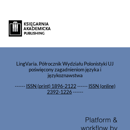
LingVaria. Półrocznik Wydziału Polonistyki UJ
poświęcony zagadnieniom języka i
językoznawstwa
------
ISSN (print) 1896-2122
------
ISSN (online)
2392-1226
------