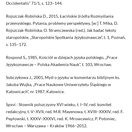
Occidentalis” 71/1, s. 123–144.
Rojszczak-Robińska D., 2015, Łacińskie źródła Rozmyślania
przemyskiego. Pytania, problemy perspektywy, [w:] T. Mika, D.
Rojszczak-Robińska, O. Stramczewska (red.), Jak badać teksty
staropolskie, „Staropolskie Spotkania Językoznawcze”, t. 1, Poznań,
s. 135–172.
Rospond S., 1985, Kościół w dziejach języka polskiego, „Prace
Językoznawcze – Polska Akademia Nauk”, t. 103, Wrocław.
Sobczykowa J., 2001, Myśl o języku w komentarzu biblijnym ks.
Jakuba Wujka, „Prace Naukowe Uniwersytetu Śląskiego w
Katowicach”, nr 1987, Katowice.
Spxvi : Słownik polszczyzny XVI wieku, t. I–IV, red. komitet
redakcyjny, t. V–XVII, red. M.R. Mayenowa, t. XVIII–XXXIV, red. F.
Pepłowski, t. XXXV–XXXVI, red. K. Mrowcewicz, P. Potoniec,
Wrocław – Warszawa – Kraków 1966–2012.