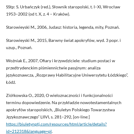
SStp: S. Urbańczyk (red.), Słownik staropolski, t. I–XI, Wrocław
1953–2002 (od t. X, z. 4 – Kraków).
Starowieyski M., 2006, Judasz: historia, legenda, mity, Poznań.
Starowieyski M., 2015, Barwny świat apokryfów, wyd. 3 popr. i
uzup., Poznań.
Woźniak E., 2007, Ofiary i krzywdziciele: studium postaci w
przedtrydenckim piśmiennictwie pasyjnym: analiza
językoznawcza, „Rozprawy Habilitacyjne Uniwersytetu Łódzkiego”,
Łódź.
Ziółkowska O., 2020, O wieloznaczności i funkcjonalności
terminu dopowiedzenie. Na przykładzie nowotestamentalnych
apokryfów staropolskich, „Biuletyn Polskiego Towarzystwa
Językoznawczego” LIIVI, s. 281–292, [on-line:]
https://biuletynptj.com/resources/html/article/details?
id=212318&language=pl
.