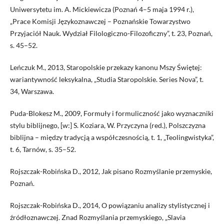
Uniwersytetu im. A. Mickiewicza (Poznań 4–5 maja 1994 r.),
„Prace Komisji Językoznawczej – Poznańskie Towarzystwo
Przyjaciół Nauk. Wydział Filologiczno-Filozoficzny”, t. 23, Poznań,
s. 45–52.
Leńczuk M., 2013, Staropolskie przekazy kanonu Mszy Świętej:
wariantywność leksykalna, „Studia Staropolskie. Series Nova”, t.
34, Warszawa.
Puda-Blokesz M., 2009, Formuły i formuliczność jako wyznaczniki
stylu biblijnego, [w:] S. Koziara, W. Przyczyna (red.), Polszczyzna
biblijna – między tradycją a współczesnością, t. 1, „Teolingwistyka”,
t. 6, Tarnów, s. 35–52.
Rojszczak-Robińska D., 2012, Jak pisano Rozmyślanie przemyskie,
Poznań.
Rojszczak-Robińska D., 2014, O powiązaniu analizy stylistycznej i
źródłoznawczej. Znad Rozmyślania przemyskiego, „Slavia