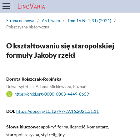
Strona domowa
/
Archiwum
/
Tom 16 Nr 1(31) (2021)
/
Polszczyzna historyczna
O kształtowaniu się staropolskiej
formuły Jakoby rzekł
Dorota Rojszczak-Robińska
Uniwersytet im. Adama Mickiewicza, Poznań
https://orcid.org/0000-0003-4449-8659
DOI:
https://doi.org/10.12797/LV.16.2021.31.11
Słowa kluczowe:
apokryf, formuliczność, komentarz,
staropolszczyzna, styl religijny