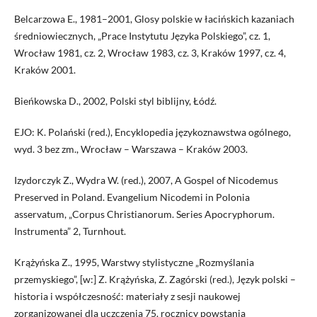
Belcarzowa E., 1981–2001, Glosy polskie w łacińskich kazaniach
średniowiecznych, „Prace Instytutu Języka Polskiego”, cz. 1,
Wrocław 1981, cz. 2, Wrocław 1983, cz. 3, Kraków 1997, cz. 4,
Kraków 2001.
Bieńkowska D., 2002, Polski styl biblijny, Łódź.
EJO: K. Polański (red.), Encyklopedia językoznawstwa ogólnego,
wyd. 3 bez zm., Wrocław – Warszawa – Kraków 2003.
Izydorczyk Z., Wydra W. (red.), 2007, A Gospel of Nicodemus
Preserved in Poland. Evangelium Nicodemi in Polonia
asservatum, „Corpus Christianorum. Series Apocryphorum.
Instrumenta” 2, Turnhout.
Krążyńska Z., 1995, Warstwy stylistyczne „Rozmyślania
przemyskiego”, [w:] Z. Krążyńska, Z. Zagórski (red.), Język polski –
historia i współczesność: materiały z sesji naukowej
zorganizowanej dla uczczenia 75. rocznicy powstania