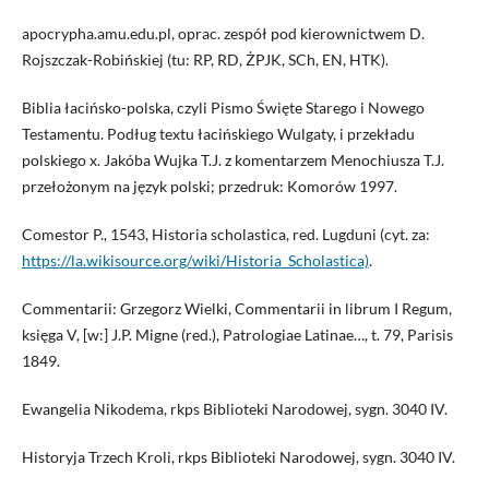
apocrypha.amu.edu.pl, oprac. zespół pod kierownictwem D.
Rojszczak-Robińskiej (tu: RP, RD, ŻPJK, SCh, EN, HTK).
Biblia łacińsko-polska, czyli Pismo Święte Starego i Nowego
Testamentu. Podług textu łacińskiego Wulgaty, i przekładu
polskiego x. Jakóba Wujka T.J. z komentarzem Menochiusza T.J.
przełożonym na język polski; przedruk: Komorów 1997.
Comestor P., 1543, Historia scholastica, red. Lugduni (cyt. za:
https://la.wikisource.org/wiki/Historia_Scholastica)
.
Commentarii: Grzegorz Wielki, Commentarii in librum I Regum,
księga V, [w:] J.P. Migne (red.), Patrologiae Latinae…, t. 79, Parisis
1849.
Ewangelia Nikodema, rkps Biblioteki Narodowej, sygn. 3040 IV.
Historyja Trzech Kroli, rkps Biblioteki Narodowej, sygn. 3040 IV.