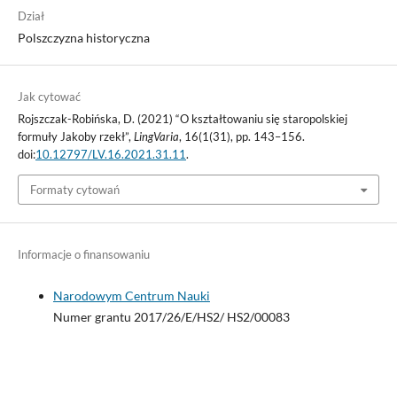
Dział
Polszczyzna historyczna
Jak cytować
Rojszczak-Robińska, D. (2021) “O kształtowaniu się staropolskiej
formuły Jakoby rzekł”,
LingVaria
, 16(1(31), pp. 143–156.
doi:
10.12797/LV.16.2021.31.11
.
Formaty cytowań
Informacje o finansowaniu
Narodowym Centrum Nauki
Numer grantu 2017/26/E/HS2/ HS2/00083