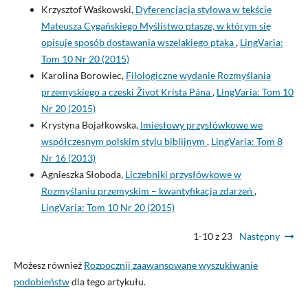
Krzysztof Waśkowski,
Dyferencjacja stylowa w tekście
Mateusza Cygańskiego Myślistwo ptasze, w którym się
opisuje sposób dostawania wszelakiego ptaka
,
LingVaria:
Tom 10 Nr 20 (2015)
Karolina Borowiec,
Filologiczne wydanie Rozmyślania
przemyskiego a czeski Život Krista Pána
,
LingVaria: Tom 10
Nr 20 (2015)
Krystyna Bojałkowska,
Imiesłowy przysłówkowe we
współczesnym polskim stylu biblijnym
,
LingVaria: Tom 8
Nr 16 (2013)
Agnieszka Słoboda,
Liczebniki przysłówkowe w
Rozmyślaniu przemyskim – kwantyfikacja zdarzeń
,
LingVaria: Tom 10 Nr 20 (2015)
1-10 z 23
Następny
Możesz również
Rozpocznij zaawansowane wyszukiwanie
podobieństw
dla tego artykułu.