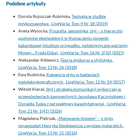
Podobne artykuły
Dorota Rojszczak-Robińska,
Teologia w służbie
językoznawstwa
,
LingVaria: Tom 9 Nr 18 (2014)
Aneta Wysocka,
Prozodia, semantyka, styl – o hierarchii
poziomów ekwiwalencji w tłumaczeniu piosenki
kabaretowej (studium przypadku: polskojęzyczne warianty
Money… Freda Ebba)
,
LingVaria: Tom 16 Nr 2(32) (2021)
Aleksander Kiklewicz,
Teoria dyskursu a stylistyka
,
LingVaria: Tom 13 Nr 26 (2018)
Ewa Rudnicka,
Kategoria stylu w badaniach
metaleksykograficznych
,
LingVaria: Tom 12 Nr 24 (2017)
Witold Kieraś,
Styl i strategia komunikacji wyborczej w
przemówieniach kampanijnych Jarosława Kaczyńskiego i
Donalda Tuska z perspektywy kwantytatywnej
,
LingVaria:
Tom 21 Nr 1(41) (2026)
Magdalena Pietrzak,
„Malowanie słowem” – o stylu
sprawozdań Henryka Sienkiewicza z wystaw malarskich
,
LingVaria: Tom 11 Nr 21 (2016)