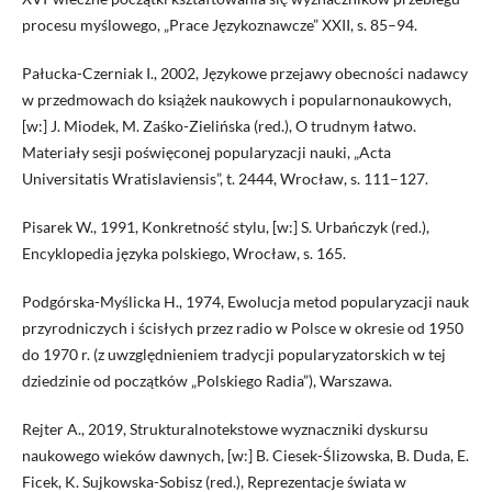
procesu myślowego, „Prace Językoznawcze” XXII, s. 85–94.
Pałucka-Czerniak I., 2002, Językowe przejawy obecności nadawcy
w przedmowach do książek naukowych i popularnonaukowych,
[w:] J. Miodek, M. Zaśko-Zielińska (red.), O trudnym łatwo.
Materiały sesji poświęconej popularyzacji nauki, „Acta
Universitatis Wratislaviensis”, t. 2444, Wrocław, s. 111–127.
Pisarek W., 1991, Konkretność stylu, [w:] S. Urbańczyk (red.),
Encyklopedia języka polskiego, Wrocław, s. 165.
Podgórska-Myślicka H., 1974, Ewolucja metod popularyzacji nauk
przyrodniczych i ścisłych przez radio w Polsce w okresie od 1950
do 1970 r. (z uwzględnieniem tradycji popularyzatorskich w tej
dziedzinie od początków „Polskiego Radia”), Warszawa.
Rejter A., 2019, Strukturalnotekstowe wyznaczniki dyskursu
naukowego wieków dawnych, [w:] B. Ciesek-Ślizowska, B. Duda, E.
Ficek, K. Sujkowska-Sobisz (red.), Reprezentacje świata w