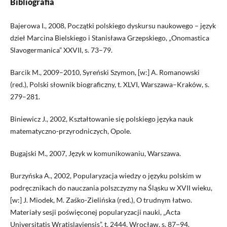
Bibliografia
Bajerowa I., 2008, Początki polskiego dyskursu naukowego – język
dzieł Marcina Bielskiego i Stanisława Grzepskiego, „Onomastica
Slavogermanica” XXVII, s. 73–79.
Barcik M., 2009–2010, Syreński Szymon, [w:] A. Romanowski
(red.), Polski słownik biograficzny, t. XLVI, Warszawa–Kraków, s.
279–281.
Biniewicz J., 2002, Kształtowanie się polskiego języka nauk
matematyczno-przyrodniczych, Opole.
Bugajski M., 2007, Język w komunikowaniu, Warszawa.
Burzyńska A., 2002, Popularyzacja wiedzy o języku polskim w
podręcznikach do nauczania polszczyzny na Śląsku w XVII wieku,
[w:] J. Miodek, M. Zaśko-Zielińska (red.), O trudnym łatwo.
Materiały sesji poświęconej popularyzacji nauki, „Acta
Universitatis Wratislaviensis”, t. 2444, Wrocław, s. 87–94.