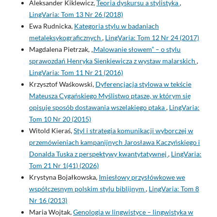
Aleksander Kiklewicz,
Teoria dyskursu a stylistyka
,
LingVaria: Tom 13 Nr 26 (2018)
Ewa Rudnicka,
Kategoria stylu w badaniach
metaleksykograficznych
,
LingVaria: Tom 12 Nr 24 (2017)
Magdalena Pietrzak,
„Malowanie słowem” – o stylu
sprawozdań Henryka Sienkiewicza z wystaw malarskich
,
LingVaria: Tom 11 Nr 21 (2016)
Krzysztof Waśkowski,
Dyferencjacja stylowa w tekście
Mateusza Cygańskiego Myślistwo ptasze, w którym się
opisuje sposób dostawania wszelakiego ptaka
,
LingVaria:
Tom 10 Nr 20 (2015)
Witold Kieraś,
Styl i strategia komunikacji wyborczej w
przemówieniach kampanijnych Jarosława Kaczyńskiego i
Donalda Tuska z perspektywy kwantytatywnej
,
LingVaria:
Tom 21 Nr 1(41) (2026)
Krystyna Bojałkowska,
Imiesłowy przysłówkowe we
współczesnym polskim stylu biblijnym
,
LingVaria: Tom 8
Nr 16 (2013)
Maria Wojtak,
Genologia w lingwistyce – lingwistyka w