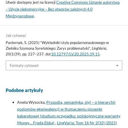
Utwór dostępny jest na licencji
Creative Commons Uznanie autorstwa
– Użycie niekomercyjne – Bez utworów zależnych 4.0
Międzynarodowe
.
Jak cytować
Pasternak, S. (2025) “Wykładniki stylu popularnonaukowego w
Zielniku Szymona Syreńskiego: Zarys problematyki”,
LingVaria
,
20(1(39), pp. 227–237. doi:
10.12797/LV.20.2025.39.15
.
Formaty cytowań
Podobne artykuły
Aneta Wysocka,
Prozodia, semantyka, styl – o hierarchii
poziomów ekwiwalencji w tłumaczeniu piosenki
kabaretowej (studium przypadku: polskojęzyczne warianty
Money… Freda Ebba)
,
LingVaria: Tom 16 Nr 2(32) (2021)