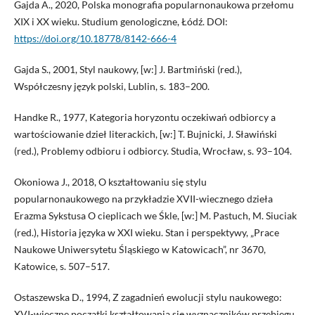
Gajda A., 2020, Polska monografia popularnonaukowa przełomu
XIX i XX wieku. Studium genologiczne, Łódź. DOI:
https://doi.org/10.18778/8142-666-4
Gajda S., 2001, Styl naukowy, [w:] J. Bartmiński (red.),
Współczesny język polski, Lublin, s. 183–200.
Handke R., 1977, Kategoria horyzontu oczekiwań odbiorcy a
wartościowanie dzieł literackich, [w:] T. Bujnicki, J. Sławiński
(red.), Problemy odbioru i odbiorcy. Studia, Wrocław, s. 93–104.
Okoniowa J., 2018, O kształtowaniu się stylu
popularnonaukowego na przykładzie XVII-wiecznego dzieła
Erazma Sykstusa O cieplicach we Śkle, [w:] M. Pastuch, M. Siuciak
(red.), Historia języka w XXI wieku. Stan i perspektywy, „Prace
Naukowe Uniwersytetu Śląskiego w Katowicach”, nr 3670,
Katowice, s. 507–517.
Ostaszewska D., 1994, Z zagadnień ewolucji stylu naukowego:
XVI-wieczne początki kształtowania się wyznaczników przebiegu