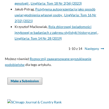
genologii
,
LingVaria: Tom 18 Nr 2(36) (2023)
Jakub Pstrąg,
Pozytywna autoprezentacja jako sposób
uwiarygodnienia własnej osoby
,
LingVaria: Tom 16 Nr
2(32) (2021)
Krzysztof Maćkowiak,
Rola zbiorowej świadomości
językowej w badaniach z zakresu stylistyki historycznej
,
LingVaria: Tom 14 Nr 28 (2019)
1-10 z 14
Następny
Możesz również
Rozpocznij zaawansowane wyszukiwanie
podobieństw
dla tego artykułu.
Make a Submission