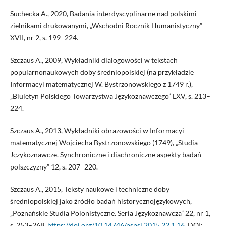
Suchecka A., 2020, Badania interdyscyplinarne nad polskimi
zielnikami drukowanymi, „Wschodni Rocznik Humanistyczny”
XVII, nr 2, s. 199–224.
Szczaus A., 2009, Wykładniki dialogowości w tekstach
popularnonaukowych doby średniopolskiej (na przykładzie
Informacyi matematycznej W. Bystrzonowskiego z 1749 r.),
„Biuletyn Polskiego Towarzystwa Językoznawczego” LXV, s. 213–
224.
Szczaus A., 2013, Wykładniki obrazowości w Informacyi
matematycznej Wojciecha Bystrzonowskiego (1749), „Studia
Językoznawcze. Synchroniczne i diachroniczne aspekty badań
polszczyzny” 12, s. 207–220.
Szczaus A., 2015, Teksty naukowe i techniczne doby
średniopolskiej jako źródło badań historycznojęzykowych,
„Poznańskie Studia Polonistyczne. Seria Językoznawcza” 22, nr 1,
s. 253–268,
https://doi.org/10.14746/pspsj.2015.22.1.16
. DOI: