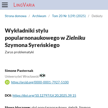
Strona domowa
/
Archiwum
/
Tom 20 Nr 1(39) (2025)
/
Debiuty
Wykładniki stylu
popularnonaukowego w
Zielniku
Szymona Syreńskiego
Zarys problematyki
Simone Pasternak
Uniwersytet Wrocławski
https://orcid.org/0000-0001-7927-5100
DOI:
https://doi.org/10.12797/LV.20.2025.39.15
Słowa kluczowe:
styl popularnonaukowy, zielnik, Szymon