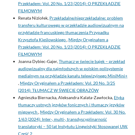
Przekładem: Vol. 20 No. 1/23 (2014): O PRZEKŁADZIE
FILMOWYM
Renata Niziołek,
Przekładalne/nieprzekładalne: problem
transferu kulturowego w przekładzie audiowizualnym na
przykładzie francuskiego tłumaczenia Przypadku
Krzysztofa Kieślowskiego
,
Między Oryginałem a
Przekładem: Vol. 20 No. 1/23 (2014): O PRZEKŁADZIE
FILMOWYM
Joanna Dybiec‑Gajer,
Tłumacz w świecie bajek – przekład
audiowizualny dla najmłodszych w polskim polisystemie
medialnym na przykładzie kanału telewizyjnego MiniMini+
,
Między Oryginałem a Przekładem: Vol. 20 No. 3/25
(2014): TŁUMACZ W ŚWIECIE OBRAZÓW
Agnieszka Biernacka, Aleksandra Kalata-Zawłocka,
Etyka
tłumaczy ustnych języków fonicznych i tłumaczy języków
migowych
,
Między Oryginałem a Przekładem: Vol. 30 No.
1/63 (2024): Inter-, multi-, transdyscyplinarność
translatoryki – 50 lat Instytutu Lingwistyki Stosowanej UW.
Część 2