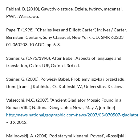
Fabiani, B. (2010), Gawędy o sztuce. Dzieła, twórcy, mecenasi,
PWN, Warszawa.
Page, T. (1998), “Charles Ives and Elliott Carter”, in: Ives / Carter.
Bernstein Century, Sony Classical, New York, CD: SMK 60203
01‑060203‑10 ADD, pp. 6‑8.
Steiner, G. (1975/1998), After Babel. Aspects of language and
translation, Oxford UP, Oxford, 3rd ed.
Steiner, G. (2000), Po wieży Babel. Problemy języka i przekładu,
tłum. [transl.] Kubińska, O., Kubiński, W., Universitas, Kraków.
Valsecchi, M.C. (2007), “Ancient Gladiator Mosaic Found in a
Roman Villa”, National Geographic News, May 7, [on‑line]
http://news.nationalgeographic.com/news/2007/05/070507‑gladiator
– 3 X 2012.
Malinovskij, A. (2004), Pod starymi klenami. Povestʹ, «Rossijskij