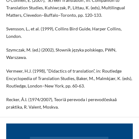
O’Connell, E. (2007), “Screen Translation”, in: Companion to
Translation Studies, Kuhiwczak, P., Littau, K. (eds), Multilingual
Matters, Clevedon–Buffalo–Toronto, pp. 120‑133.
Svensson, L., et al. (1999), Collins Bird Guide, Harper Collins,
London.
Szymczak, M. (ed.) (2002), Słownik języka polskiego, PWN,
Warszawa.
Vermeer, H.J. (1998), “Didactics of translation”, in: Routledge
Encyclopedia of Translation Studies, Baker, M., Malmkjær, K. (eds),
Routledge, London–New York, pp. 60‑63.
Recker, Â.I. (1974/2007), Teoriâ perevoda i perevodčeskaâ
praktika, R. Valent, Moskva.