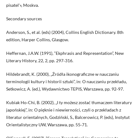
pisatelʹ», Moskva.
Secondary sources
Anderson, S., et al. (eds) (2004), Collins English Dictionary. 8th
edition, Harper Collins, Glasgow.
Heffernan, J.A.W. (1991), “Ekphrasis and Representation”, New
Literary History, 22, 2, pp. 297‑316.
Hildebrandt, K. (2000), „Źródła ikonograficzne w nauczaniu
terminologii kultury i historii sztuki”, in: O nauczaniu przekładu,
Setkowicz, A. (ed.), Wydawnictwo TEPIS, Warszawa, pp. 92‑97.
Kubiak Ho‑Chi, B. (2002), „I ty możesz zostać tłumaczem literatury
japońskiej”, in: O pięknie i niewierności, czyli o przekładach z
literatur orientalnych, Godziński, S., Balcerowicz, P. (eds), Instytut
Orientalistyczny UW, Warszawa, pp. 55‑71.