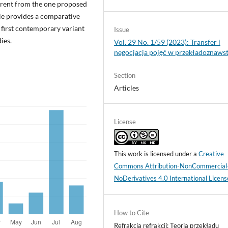
fferent from the one proposed
cle provides a comparative
e first contemporary variant
Issue
ies.
Vol. 29 No. 1/59 (2023): Transfer i
negocjacja pojęć w przekładoznaws
Section
Articles
License
This work is licensed under a
Creative
Commons Attribution-NonCommercial
NoDerivatives 4.0 International Licens
How to Cite
Refrakcja refrakcji: Teoria przekładu