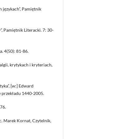
ch językach”, Pamiętnik
, Pamiętnik Literacki. 7: 30-
a. 4(50): 81-86.
lgii, krytykach i kryteriach,
ktyka”, [w:] Edward
ce przekładu 1440-2005.
76.
ac. Marek Kornat, Czytelnik,