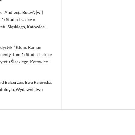
ści Andrzeja Buszy”, [w:]
1: Studia i szkice o
etu Śląskiego, Katowice–
radystyki” (tłum. Roman
ynenty. Tom 1: Studia i szkice
ytetu Śląskiego, Katowice–
ward Balcerzan, Ewa Rajewska,
Antologia, Wydawnictwo