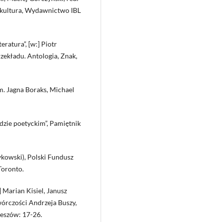
– kultura, Wydawnictwo IBL
eratura”, [w:] Piotr
zekładu. Antologia, Znak,
m. Jagna Boraks, Michael
adzie poetyckim”, Pamiętnik
aykowski), Polski Fundusz
Toronto.
] Marian Kisiel, Janusz
twórczości Andrzeja Buszy,
eszów: 17-26.