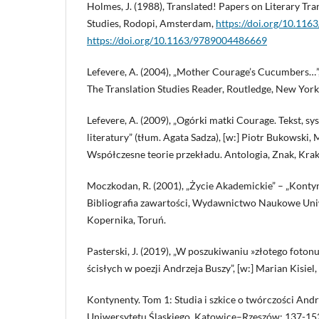
Holmes, J. (1988), Translated! Papers on Literary Tra
Studies, Rodopi, Amsterdam,
https://doi.org/10.11
https://doi.org/10.1163/9789004486669
Lefevere, A. (2004), „Mother Courage’s Cucumbers…”,
The Translation Studies Reader, Routledge, New York
Lefevere, A. (2009), „Ogórki matki Courage. Tekst, sys
literatury” (tłum. Agata Sadza), [w:] Piotr Bukowski,
Współczesne teorie przekładu. Antologia, Znak, Kra
Moczkodan, R. (2001), „Życie Akademickie” – „Kont
Bibliografia zawartości, Wydawnictwo Naukowe Uni
Kopernika, Toruń.
Pasterski, J. (2019), „W poszukiwaniu »złotego fotonu
ścisłych w poezji Andrzeja Buszy”, [w:] Marian Kisiel,
Kontynenty. Tom 1: Studia i szkice o twórczości An
Uniwersytetu Śląskiego, Katowice–Rzeszów: 137-15