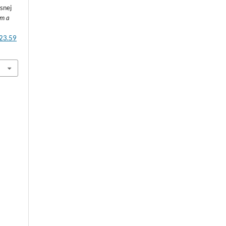
snej
em a
023.59