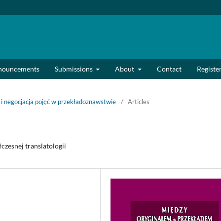
nouncements
Submissions
About
Contact
Registe
r i negocjacja pojęć w przekładoznawstwie
/
Articles
czesnej translatologii