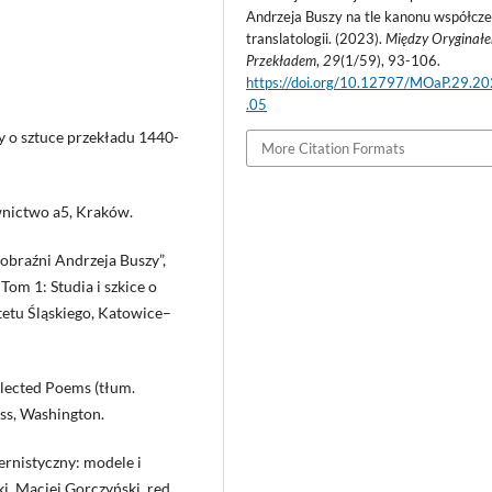
Andrzeja Buszy na tle kanonu współcze
translatologii. (2023).
Między Oryginał
Przekładem
,
29
(1/59), 93-106.
https://doi.org/10.12797/MOaP.29.2
.05
scy o sztuce przekładu 1440-
More Citation Formats
wnictwo a5, Kraków.
yobraźni Andrzeja Buszy”,
 Tom 1: Studia i szkice o
etu Śląskiego, Katowice–
elected Poems (tłum.
ss, Washington.
ernistyczny: modele i
i, Maciej Gorczyński, red.