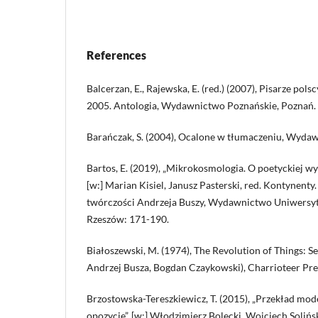
References
Balcerzan, E., Rajewska, E. (red.) (2007), Pisarze pol
2005. Antologia, Wydawnictwo Poznańskie, Poznań.
Barańczak, S. (2004), Ocalone w tłumaczeniu, Wyda
Bartos, E. (2019), „Mikrokosmologia. O poetyckiej w
[w:] Marian Kisiel, Janusz Pasterski, red. Kontynenty.
twórczości Andrzeja Buszy, Wydawnictwo Uniwersyt
Rzeszów: 171-190.
Białoszewski, M. (1974), The Revolution of Things: S
Andrzej Busza, Bogdan Czaykowski), Charrioteer Pre
Brzostowska-Tereszkiewicz, T. (2015), „Przekład mod
opozycje”, [w:] Włodzimierz Bolecki, Wojciech Solińsk