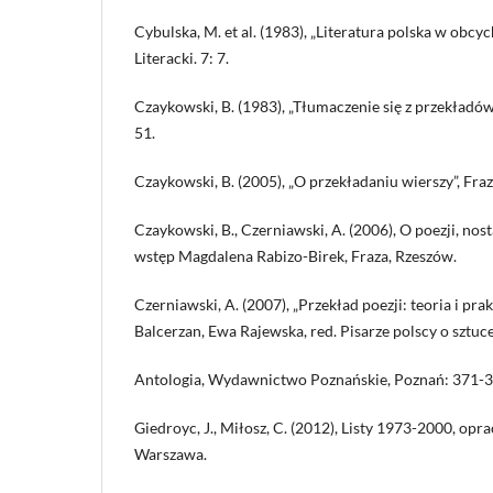
Cybulska, M. et al. (1983), „Literatura polska w obcy
Literacki. 7: 7.
Czaykowski, B. (1983), „Tłumaczenie się z przekładów”
51.
Czaykowski, B. (2005), „O przekładaniu wierszy”, Fraz
Czaykowski, B., Czerniawski, A. (2006), O poezji, nosta
wstęp Magdalena Rabizo-Birek, Fraza, Rzeszów.
Czerniawski, A. (2007), „Przekład poezji: teoria i pra
Balcerzan, Ewa Rajewska, red. Pisarze polscy o sztu
Antologia, Wydawnictwo Poznańskie, Poznań: 371-3
Giedroyc, J., Miłosz, C. (2012), Listy 1973-2000, opr
Warszawa.