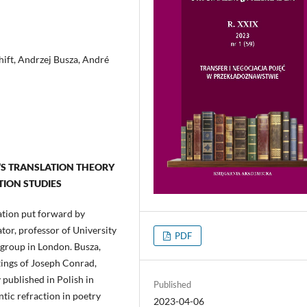
shift, Andrzej Busza, André
’S TRANSLATION THEORY
ION STUDIES
lation put forward by
tor, professor of University
PDF
group in London. Busza,
tings of Joseph Conrad,
 published in Polish in
Published
tic refraction in poetry
2023-04-06