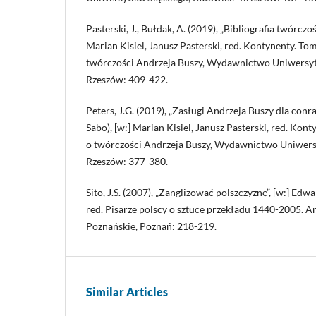
Pasterski, J., Bułdak, A. (2019), „Bibliografia twórczo
Marian Kisiel, Janusz Pasterski, red. Kontynenty. Tom 
twórczości Andrzeja Buszy, Wydawnictwo Uniwersyt
Rzeszów: 409-422.
Peters, J.G. (2019), „Zasługi Andrzeja Buszy dla con
Sabo), [w:] Marian Kisiel, Janusz Pasterski, red. Kont
o twórczości Andrzeja Buszy, Wydawnictwo Uniwers
Rzeszów: 377-380.
Sito, J.S. (2007), „Zanglizować polszczyznę”, [w:] Ed
red. Pisarze polscy o sztuce przekładu 1440-2005. 
Poznańskie, Poznań: 218-219.
Similar Articles