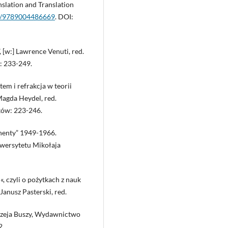
nslation and Translation
63/9789004486669
. DOI:
 [w:] Lawrence Venuti, red.
: 233-249.
tem i refrakcja w teorii
 Magda Heydel, red.
ków: 223-246.
ynenty” 1949-1966.
wersytetu Mikołaja
«, czyli o pożytkach z nauk
 Janusz Pasterski, red.
drzeja Buszy, Wydawnictwo
2.