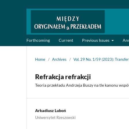
Forthcoming
Current
Previous Issues
An
Home
/
Archives
/
Vol. 29 No. 1/59 (2023): Transfe
Refrakcja refrakcji
Teoria przekładu Andrzeja Buszy na tle kanonu współ
Arkadiusz Luboń
Uniwersytet Rzeszowski