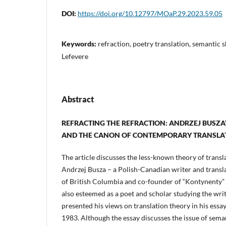
DOI:
https://doi.org/10.12797/MOaP.29.2023.59.05
Keywords:
refraction, poetry translation, semantic 
Lefevere
Abstract
REFRACTING THE REFRACTION: ANDRZEJ BUSZA
AND THE CANON OF CONTEMPORARY TRANSLAT
The article discusses the less-known theory of trans
Andrzej Busza – a Polish-Canadian writer and transla
of British Columbia and co-founder of “Kontynenty” 
also esteemed as a poet and scholar studying the wri
presented his views on translation theory in his essay
1983. Although the essay discusses the issue of seman