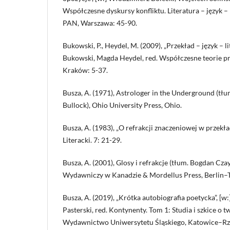
Współczesne dyskursy konfliktu. Literatura – język 
PAN, Warszawa: 45-90.
Bukowski, P., Heydel, M. (2009), „Przekład – język – lit
Bukowski, Magda Heydel, red. Współczesne teorie pr
Kraków: 5-37.
Busza, A. (1971), Astrologer in the Underground (tłu
Bullock), Ohio University Press, Ohio.
Busza, A. (1983), „O refrakcji znaczeniowej w przekł
Literacki. 7: 21-29.
Busza, A. (2001), Glosy i refrakcje (tłum. Bogdan Cz
Wydawniczy w Kanadzie & Mordellus Press, Berlin–
Busza, A. (2019), „Krótka autobiografia poetycka”, [w:
Pasterski, red. Kontynenty. Tom 1: Studia i szkice o 
Wydawnictwo Uniwersytetu Śląskiego, Katowice–Rz