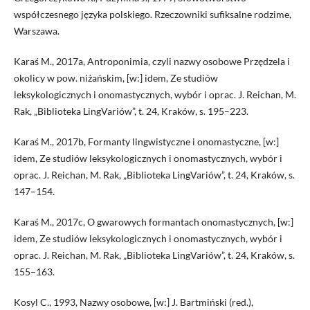
współczesnego języka polskiego. Rzeczowniki sufiksalne rodzime,
Warszawa.
Karaś M., 2017a, Antroponimia, czyli nazwy osobowe Przędzela i
okolicy w pow. niżańskim, [w:] idem, Ze studiów
leksykologicznych i onomastycznych, wybór i oprac. J. Reichan, M.
Rak, „Biblioteka LingVariów”, t. 24, Kraków, s. 195–223.
Karaś M., 2017b, Formanty lingwistyczne i onomastyczne, [w:]
idem, Ze studiów leksykologicznych i onomastycznych, wybór i
oprac. J. Reichan, M. Rak, „Biblioteka LingVariów”, t. 24, Kraków, s.
147–154.
Karaś M., 2017c, O gwarowych formantach onomastycznych, [w:]
idem, Ze studiów leksykologicznych i onomastycznych, wybór i
oprac. J. Reichan, M. Rak, „Biblioteka LingVariów”, t. 24, Kraków, s.
155–163.
Kosyl C., 1993, Nazwy osobowe, [w:] J. Bartmiński (red.),