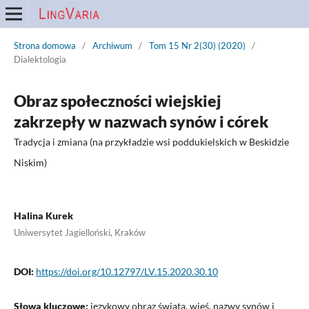
Strona domowa
/
Archiwum
/
Tom 15 Nr 2(30) (2020)
/
Dialektologia
Obraz społeczności wiejskiej
zakrzepły w nazwach synów i córek
Tradycja i zmiana (na przykładzie wsi poddukielskich w Beskidzie
Niskim)
Halina Kurek
Uniwersytet Jagielloński, Kraków
DOI:
https://doi.org/10.12797/LV.15.2020.30.10
Słowa kluczowe:
językowy obraz świata, wieś, nazwy synów i