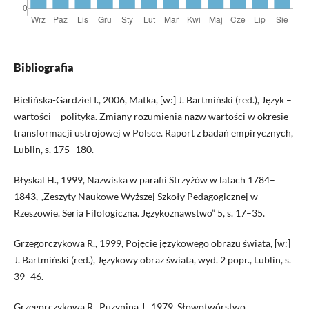
Bibliografia
Bielińska-Gardziel I., 2006, Matka, [w:] J. Bartmiński (red.), Język –
wartości – polityka. Zmiany rozumienia nazw wartości w okresie
transformacji ustrojowej w Polsce. Raport z badań empirycznych,
Lublin, s. 175–180.
Błyskal H., 1999, Nazwiska w parafii Strzyżów w latach 1784–
1843, „Zeszyty Naukowe Wyższej Szkoły Pedagogicznej w
Rzeszowie. Seria Filologiczna. Językoznawstwo” 5, s. 17–35.
Grzegorczykowa R., 1999, Pojęcie językowego obrazu świata, [w:]
J. Bartmiński (red.), Językowy obraz świata, wyd. 2 popr., Lublin, s.
39–46.
Grzegorczykowa R., Puzynina J., 1979, Słowotwórstwo