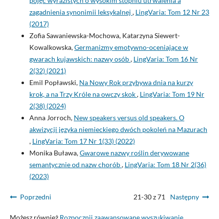
pojęć wyrazistych o wysokim stopniu utrwalenia a
zagadnienia synonimii leksykalnej
,
LingVaria: Tom 12 Nr 23
(2017)
Zofia Sawaniewska-Mochowa, Katarzyna Siewert-
Kowalkowska,
Germanizmy emotywno-oceniające w
gwarach kujawskich: nazwy osób
,
LingVaria: Tom 16 Nr
2(32) (2021)
Emil Popławski,
Na Nowy Rok przybywa dnia na kurzy
krok, a na Trzy Króle na owczy skok
,
LingVaria: Tom 19 Nr
2(38) (2024)
Anna Jorroch,
New speakers versus old speakers. O
akwizycji języka niemieckiego dwóch pokoleń na Mazurach
,
LingVaria: Tom 17 Nr 1(33) (2022)
Monika Buława,
Gwarowe nazwy roślin derywowane
semantycznie od nazw chorób
,
LingVaria: Tom 18 Nr 2(36)
(2023)
Poprzedni
21-30 z 71
Następny
Możesz również
Rozpocznij zaawansowane wyszukiwanie