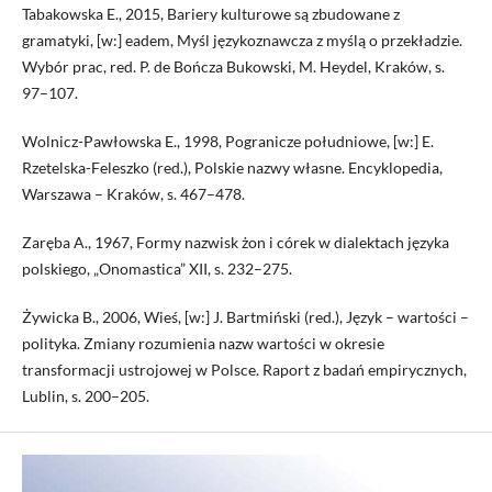
Tabakowska E., 2015, Bariery kulturowe są zbudowane z
gramatyki, [w:] eadem, Myśl językoznawcza z myślą o przekładzie.
Wybór prac, red. P. de Bończa Bukowski, M. Heydel, Kraków, s.
97–107.
Wolnicz-Pawłowska E., 1998, Pogranicze południowe, [w:] E.
Rzetelska-Feleszko (red.), Polskie nazwy własne. Encyklopedia,
Warszawa – Kraków, s. 467–478.
Zaręba A., 1967, Formy nazwisk żon i córek w dialektach języka
polskiego, „Onomastica” XII, s. 232–275.
Żywicka B., 2006, Wieś, [w:] J. Bartmiński (red.), Język – wartości –
polityka. Zmiany rozumienia nazw wartości w okresie
transformacji ustrojowej w Polsce. Raport z badań empirycznych,
Lublin, s. 200–205.