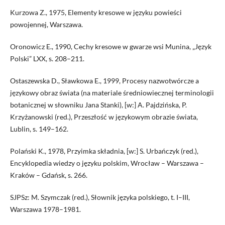
Kurzowa Z., 1975, Elementy kresowe w języku powieści
powojennej, Warszawa.
Oronowicz E., 1990, Cechy kresowe w gwarze wsi Munina, „Język
Polski” LXX, s. 208–211.
Ostaszewska D., Sławkowa E., 1999, Procesy nazwotwórcze a
językowy obraz świata (na materiale średniowiecznej terminologii
botanicznej w słowniku Jana Stanki), [w:] A. Pajdzińska, P.
Krzyżanowski (red.), Przeszłość w językowym obrazie świata,
Lublin, s. 149–162.
Polański K., 1978, Przyimka składnia, [w:] S. Urbańczyk (red.),
Encyklopedia wiedzy o języku polskim, Wrocław – Warszawa –
Kraków – Gdańsk, s. 266.
SJPSz: M. Szymczak (red.), Słownik języka polskiego, t. I–III,
Warszawa 1978–1981.