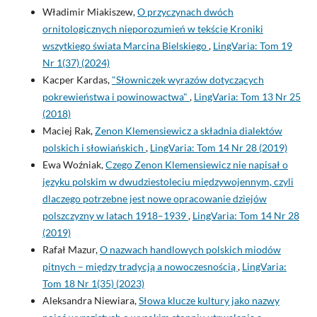
Władimir Miakiszew,
O przyczynach dwóch
ornitologicznych nieporozumień w tekście Kroniki
wszytkiego świata Marcina Bielskiego
,
LingVaria: Tom 19
Nr 1(37) (2024)
Kacper Kardas,
"Słowniczek wyrazów dotyczących
pokrewieństwa i powinowactwa"
,
LingVaria: Tom 13 Nr 25
(2018)
Maciej Rak,
Zenon Klemensiewicz a składnia dialektów
polskich i słowiańskich
,
LingVaria: Tom 14 Nr 28 (2019)
Ewa Woźniak,
Czego Zenon Klemensiewicz nie napisał o
języku polskim w dwudziestoleciu międzywojennym, czyli
dlaczego potrzebne jest nowe opracowanie dziejów
polszczyzny w latach 1918–1939
,
LingVaria: Tom 14 Nr 28
(2019)
Rafał Mazur,
O nazwach handlowych polskich miodów
pitnych – między tradycją a nowoczesnością
,
LingVaria:
Tom 18 Nr 1(35) (2023)
Aleksandra Niewiara,
Słowa klucze kultury jako nazwy