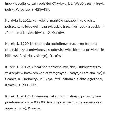
Encyklopedia kultury polskiej XX wieku, t. 2: Współczesny język
polski, Wrocław, s. 423–437.
Kurdyła T., 2011, Funkcje formantów rzeczownikowych w
polszczyźnie ludowej (na przykładzie trzech wsi podkarpackich),
„Biblioteka LingVariów”, t. 12, Kraków.
Kurek H., 1990, Metodologia socjolingwistycznego badania
fonetyki języka mówionego środowisk wiejskich (na przykładzie
kilku wsi Beskidu Niskiego), Kraków.
Kurek H., 2019a, Obraz społeczności wiejskiej Dukielszczyzny
zakrzepły w nazwach kobiet zamężnych. Tradycja i zmiana, [w:] B.
Grabka, R. Kucharzyk, A. Tyrpa (red.), Studia dialektologiczne V,
Kraków, s. 203–213.
Kurek H., 2019b, Przemiany fleksji nominalnej w polszczyźnie
przełomu wieków XX i XXI (na przykładzie imion i nazwisk oraz
appellativów), Kraków.