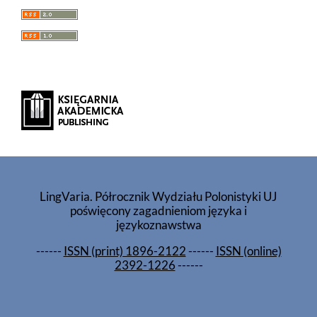
LingVaria. Półrocznik Wydziału Polonistyki UJ
poświęcony zagadnieniom języka i
językoznawstwa
------
ISSN (print) 1896-2122
------
ISSN (online)
2392-1226
------