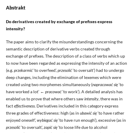
Abstrakt
Do derivatives created by exchange of prefixes express
intensity?
The paper aims to clarify the misunderstandings concerning the
semantic description of derivative verbs created through
exchange of prefixes. The description of a class of verbs which up
to now have been regarded as expressing the intensity of an action
(e.g.
przekarmić
‘to overfeed’,
przesolić
‘to oversalt’) had to undergo
deep changes, including the elimination of lexemes which were
created using two morphemes simultaneously (
napracować się
‘to
have worked a lot’ ←
pracować
‘to work’). A detailed analysis has
enabled us to prove that where others saw
intensity
, there was in
fact
effectiveness
. Derivatives included in this category express
three grades of effectiveness: high (as in
ubawić się
‘to have rather
enjoyed oneself’,
wybiegać się
‘to have run enough’), excessive (as in
przesolić
‘to oversalt’,
zapić się
‘to loose life due to alcohol