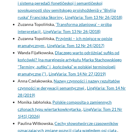
i sistema peredači fonetičeskoj i semantičeskoj
sovokupnosti slov semitskogo proishoždeniâ v "Bivlija
ruska" Franciska Skoriny
,
LingVaria: Tom 13 Nr 26 (2018)
Zuzanna Topolińska,
‘Transforma zdaniowa’ – próba
interpretacji
,
LingVaria: Tom 13 Nr 26 (2018)
Zuzanna Topolińska,
Przyimki – ich miejsce w opisie
gramatycznym
,
LingVaria: Tom 12 Nr 24 (2017)
Wanda Fijałkowska,
Dlaczego warto odróżniać sufiks od
końcówki? (na marginesie artykułu Marka Stachowskiego
"Terminy „sufiks” i „końcówka” w polskiej terminologii
gramatyczne j")
,
LingVaria: Tom 14 Nr 27 (2019)
Anna Czelakowska,
Nazwy czynności i nazwy rezultatów
czynności w derywacji semantycznej
,
LingVaria: Tom 14 Nr
28 (2019)
Monika Jabłońska,
Polskie composita o zamiennych
członach typu wiertarkowkrętarka
,
LingVaria: Tom 21 Nr
1(41) (2026)
Paulina Witkowska,
Cechy słowotwórcze czasowników
oznaczających zmianę pozycji ciała względem osi ciała
,