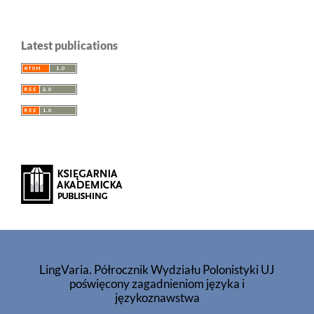
Latest publications
LingVaria. Półrocznik Wydziału Polonistyki UJ
poświęcony zagadnieniom języka i
językoznawstwa