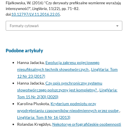
Fijałkowska, W. (2016) “Czy derywaty prefiksalne wymienne wyrażają
intensywność?”,
LingVaria
, 11(22), pp. 71–82.
doi:
10.12797/LV.11.2016.22.05
.
Formaty cytowań
Podobne artykuły
Hanna Jadacka,
Ewolucja zakresu pojęciowego
niesufiksalnych technik słowotwórczych
,
LingVaria: Tom
12 Nr 23 (2017)
Hanna Jadacka,
Czy opis synchroniczny systemu
słowotwórczego polszczyzny jest kompletny?
,
LingVaria:
Tom 15 Nr 2(30) (2020)
Karolina Pluskota,
Kryterium podmiotu przy
wyodrębnianiu czasowników nieodmiennych przez osobę
,
LingVaria: Tom 8 Nr 16 (2013)
Rolandas Kregżdys,
Nekotorye orfografičeskie osobennosti