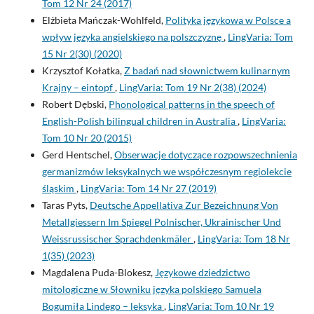
Tom 12 Nr 24 (2017)
Elżbieta Mańczak-Wohlfeld,
Polityka językowa w Polsce a
wpływ języka angielskiego na polszczyznę
,
LingVaria: Tom
15 Nr 2(30) (2020)
Krzysztof Kołatka,
Z badań nad słownictwem kulinarnym
Krajny – eintopf
,
LingVaria: Tom 19 Nr 2(38) (2024)
Robert Dębski,
Phonological patterns in the speech of
English-Polish bilingual children in Australia
,
LingVaria:
Tom 10 Nr 20 (2015)
Gerd Hentschel,
Obserwacje dotyczące rozpowszechnienia
germanizmów leksykalnych we współczesnym regiolekcie
śląskim
,
LingVaria: Tom 14 Nr 27 (2019)
Taras Pyts,
Deutsche Appellativa Zur Bezeichnung Von
Metallgiessern Im Spiegel Polnischer, Ukrainischer Und
Weissrussischer Sprachdenkmäler
,
LingVaria: Tom 18 Nr
1(35) (2023)
Magdalena Puda-Blokesz,
Językowe dziedzictwo
mitologiczne w Słowniku języka polskiego Samuela
Bogumiła Lindego – leksyka
,
LingVaria: Tom 10 Nr 19