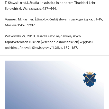
F. Sławski (red.), Studia linguistica in honorem Thaddaei Lehr-
Spławiński, Warszawa, s. 437–444.
Vasmer: М. Fasmer, Ètimologičeskij slovarʹ russkogo âzyka, t. I–IV,
Moskva 1986–1987.
Witkowski W., 2013, Jeszcze raz o najdawniejszych
zapożyczeniach ruskich (wschodniosłowiańskich) w języku
polskim, „Rocznik Slawistyczny” LXII, s. 159–167.