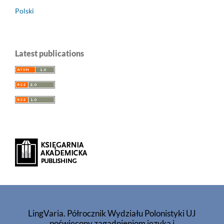
Polski
Latest publications
LingVaria. Półrocznik Wydziału Polonistyki UJ
poświęcony zagadnieniom języka i