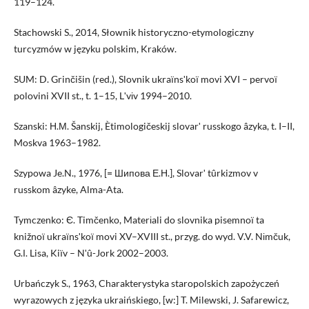
119–124.
Stachowski S., 2014, Słownik historyczno-etymologiczny
turcyzmów w języku polskim, Kraków.
SUM: D. Grinčišin (red.), Slovnik ukraїnsʹkoї movi XVI – pervoї
polovini XVII st., t. 1–15, Lʹvіv 1994–2010.
Szanski: Н.М. Šanskij, Ètimologičeskij slovarʹ russkogo âzyka, t. I–II,
Moskva 1963–1982.
Szypowa Je.N., 1976, [= Шипова Е.Н.], Slovarʹ tûrkizmov v
russkom âzyke, Alma-Ata.
Tymczenko: Є. Timčenko, Materіali do slovnika pisemnoї ta
knižnoї ukraїnsʹkoї movi XV–XVIII st., przyg. do wyd. V.V. Nіmčuk,
G.І. Lisa, Kiїv – Nʹû-Jork 2002–2003.
Urbańczyk S., 1963, Charakterystyka staropolskich zapożyczeń
wyrazowych z języka ukraińskiego, [w:] T. Milewski, J. Safarewicz,