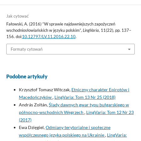
Jak cytować
Fałowski, A. (2016) “W sprawie najdawniejszych zapożyczeń
wschodniosłowiańskich w języku polskim”,
LingVaria
, 11(22), pp. 137–
156. doi:
10.12797/LV.11.2016.22.10
.
Formaty cytowań
Podobne artykuły
Krzysztof Tomasz Witczak,
Etniczny charakter Epirotów i
Macedończyków
,
LingVaria: Tom 13 Nr 25 (2018)
András Zoltán,
Ślady dawnych gwar typu bułgarskiego w
północno-wschodnich Węgrzech
,
LingVaria: Tom 12 Nr 23
(2017)
Ewa Dzięgiel,
Odmiany terytorialne i społeczne
współczesnego języka polskiego na Ukrainie
,
LingVaria: