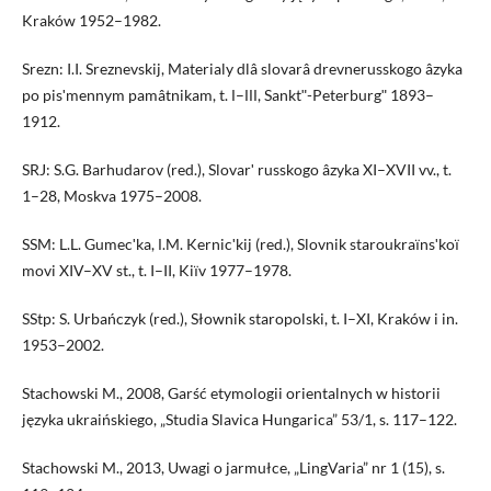
Kraków 1952–1982.
Srezn: I.I. Sreznevskij, Materialy dlâ slovarâ drevnerusskogo âzyka
po pisʹmennym pamâtnikam, t. І–ІІІ, Sanktʺ-Peterburgʺ 1893–
1912.
SRJ: S.G. Barhudarov (red.), Slovarʹ russkogo âzyka XI–XVII vv., t.
1–28, Moskva 1975–2008.
SSM: L.L. Gumecʹka, І.M. Kernicʹkij (red.), Slovnik staroukraїnsʹkoї
movi XIV–XV st., t. I–II, Kiїv 1977–1978.
SStp: S. Urbańczyk (red.), Słownik staropolski, t. I–XI, Kraków i in.
1953–2002.
Stachowski M., 2008, Garść etymologii orientalnych w historii
języka ukraińskiego, „Studia Slavica Hungarica” 53/1, s. 117–122.
Stachowski M., 2013, Uwagi o jarmułce, „LingVaria” nr 1 (15), s.