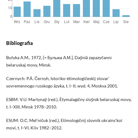
Bibliografia
Bułyka A.M., 1972, [= Булыка А.М.], Daўnіâ zapazyčannі
belaruskaj movy, Mіnsk.
Czernych: P.Â. Černyh, Istoriko-ètimologičeskij slovarʹ
sovremennogo russkogo âzyka, t. I–II, wyd. 4, Moskva 2001.
ESBM: V.U. Martynaў (red.), Ètymalagіčny sloўnіk belaruskaj movy,
t. I–XIII, Mіnsk 1978–2010.
ESUM: О.С. Melʹničuk (red.), Etimologіčnij slovnik ukraїnsʹkoї
movi, t. I–VI, Kiїv 1982–2012.