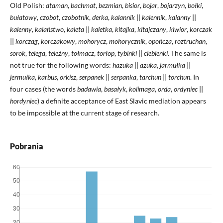
Old Polish:
ataman
,
bachmat
,
bezmian
,
bisior
,
bojar
,
bojarzyn
,
bołki
,
bułatowy
,
czobot
,
czobotnik
,
derka
,
kalannik
||
kalennik
,
kalanny
||
kalenny
,
kalaństwo
,
kaleta
||
kaletka
,
kitajka
,
kitajczany
,
kiwior
,
korczak
||
korczag
,
korczakowy
,
mohorycz
,
mohorycznik
,
opończa
,
roztruchan
,
sorok
,
telega
,
teleżny
,
tołmacz
,
torłop
,
tybinki
||
ciebienki
. The same is
not true for the following words:
hazuka
||
azuka
,
jarmułka
||
jermułka
,
karbus
,
orkisz
,
serpanek
||
serpanka
,
tarchun
||
torchun
. In
four cases (the words
badawia
,
basałyk
,
kolimaga
,
orda
,
ordyniec
||
hordyniec
) a definite acceptance of East Slavic mediation appears
to be impossible at the current stage of research.
Pobrania