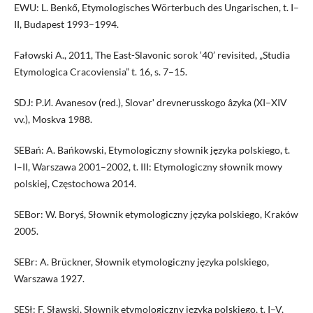
EWU: L. Benkő, Etymologisches Wörterbuch des Ungarischen, t. I–
II, Budapest 1993–1994.
Fałowski A., 2011, The East-Slavonic sorok ‘40’ revisited, „Studia
Etymologica Cracoviensia” t. 16, s. 7–15.
SDJ: Р.И. Avanesov (red.), Slovarʹ drevnerusskogo âzyka (XI–XIV
vv.), Moskva 1988.
SEBań: A. Bańkowski, Etymologiczny słownik języka polskiego, t.
I–II, Warszawa 2001–2002, t. III: Etymologiczny słownik mowy
polskiej, Częstochowa 2014.
SEBor: W. Boryś, Słownik etymologiczny języka polskiego, Kraków
2005.
SEBr: A. Brückner, Słownik etymologiczny języka polskiego,
Warszawa 1927.
SESł: F. Sławski, Słownik etymologiczny języka polskiego, t. I–V,