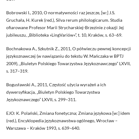
Bobrowski I., 2010, O normatywności raz jeszcze, [w:] J.S.
Gruchała, H. Kurek (red.), Silva rerum philologicarum. Studia
ofiarowane Profesor Marii Strycharskiej-Brzezinie z okazji Jej
jubileuszu, „Biblioteka »LingVariów«”, t. 10, Kraków, s. 63–69.
Bochnakowa A., Szkutnik Z., 2011, O półwieczu pewnej koncepcji
językoznawczej (w nawiązaniu do tekstu W. Mańczaka w BPTJ
2009), „Biuletyn Polskiego Towarzystwa Językoznawczego” LXVII,
s. 317–319.
Bogusławski A., 2011, Częstość użycia wyrażeń a ich
dywersyfikacja, „Biuletyn Polskiego Towarzystwa
Językoznawczego” LXVII, s. 299−311.
EJO: K. Polański, Zmiana fonetyczna; Zmiana językowa [w:] idem
(red.), Encyklopedia językoznawstwa ogólnego, Wrocław –
Warszawa – Kraków 1993, s. 639−640.