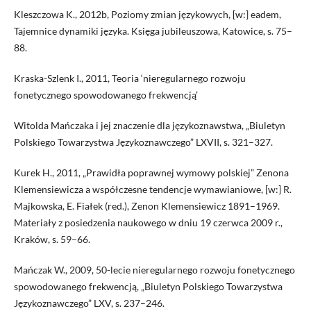
Kleszczowa K., 2012b, Poziomy zmian językowych, [w:] eadem,
Tajemnice dynamiki języka. Księga jubileuszowa, Katowice, s. 75–
88.
Kraska-Szlenk I., 2011, Teoria ‘nieregularnego rozwoju
fonetycznego spowodowanego frekwencją’
Witolda Mańczaka i jej znaczenie dla językoznawstwa, „Biuletyn
Polskiego Towarzystwa Językoznawczego” LXVII, s. 321–327.
Kurek H., 2011, „Prawidła poprawnej wymowy polskiej” Zenona
Klemensiewicza a współczesne tendencje wymawianiowe, [w:] R.
Majkowska, E. Fiałek (red.), Zenon Klemensiewicz 1891–1969.
Materiały z posiedzenia naukowego w dniu 19 czerwca 2009 r.,
Kraków, s. 59–66.
Mańczak W., 2009, 50-lecie nieregularnego rozwoju fonetycznego
spowodowanego frekwencją, „Biuletyn Polskiego Towarzystwa
Językoznawczego” LXV, s. 237–246.