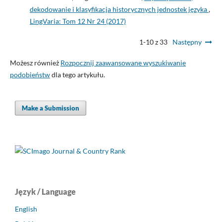
dekodowanie i klasyfikacja historycznych jednostek języka
,
LingVaria: Tom 12 Nr 24 (2017)
1-10 z 33
Następny
Możesz również
Rozpocznij zaawansowane wyszukiwanie
podobieństw
dla tego artykułu.
Make a Submission
Język / Language
English