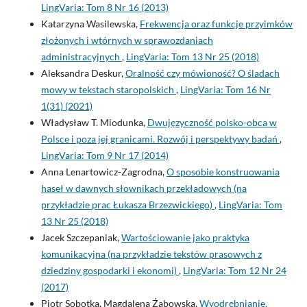
LingVaria: Tom 8 Nr 16 (2013)
Katarzyna Wasilewska,
Frekwencja oraz funkcje przyimków
złożonych i wtórnych w sprawozdaniach
administracyjnych
,
LingVaria: Tom 13 Nr 25 (2018)
Aleksandra Deskur,
Oralność czy mówioność? O śladach
mowy w tekstach staropolskich
,
LingVaria: Tom 16 Nr
1(31) (2021)
Władysław T. Miodunka,
Dwujęzyczność polsko-obca w
Polsce i poza jej granicami. Rozwój i perspektywy badań
,
LingVaria: Tom 9 Nr 17 (2014)
Anna Lenartowicz-Zagrodna,
O sposobie konstruowania
haseł w dawnych słownikach przekładowych (na
przykładzie prac Łukasza Brzezwickiego)
,
LingVaria: Tom
13 Nr 25 (2018)
Jacek Szczepaniak,
Wartościowanie jako praktyka
komunikacyjna (na przykładzie tekstów prasowych z
dziedziny gospodarki i ekonomi)
,
LingVaria: Tom 12 Nr 24
(2017)
Piotr Sobotka, Magdalena Żabowska,
Wyodrębnianie,