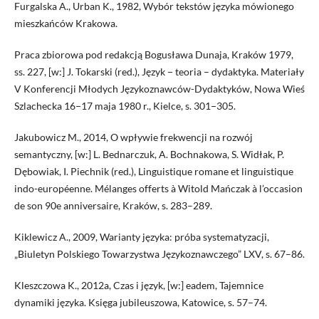
Furgalska A., Urban K., 1982, Wybór tekstów języka mówionego
mieszkańców Krakowa.
Praca zbiorowa pod redakcją Bogusława Dunaja, Kraków 1979,
ss. 227, [w:] J. Tokarski (red.), Język − teoria – dydaktyka. Materiały
V Konferencji Młodych Językoznawców-Dydaktyków, Nowa Wieś
Szlachecka 16−17 maja 1980 r., Kielce, s. 301−305.
Jakubowicz M., 2014, O wpływie frekwencji na rozwój
semantyczny, [w:] L. Bednarczuk, A. Bochnakowa, S. Widłak, P.
Dębowiak, I. Piechnik (red.), Linguistique romane et linguistique
indo-européenne. Mélanges offerts à Witold Mańczak à l’occasion
de son 90e anniversaire, Kraków, s. 283–289.
Kiklewicz A., 2009, Warianty języka: próba systematyzacji,
„Biuletyn Polskiego Towarzystwa Językoznawczego” LXV, s. 67–86.
Kleszczowa K., 2012a, Czas i język, [w:] eadem, Tajemnice
dynamiki języka. Księga jubileuszowa, Katowice, s. 57–74.