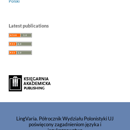
Polski
Latest publications
LingVaria. Półrocznik Wydziału Polonistyki UJ
poświęcony zagadnieniom języka i