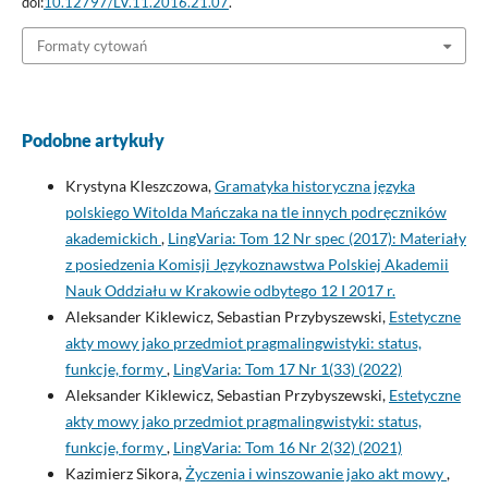
doi:
10.12797/LV.11.2016.21.07
.
Formaty cytowań
Podobne artykuły
Krystyna Kleszczowa,
Gramatyka historyczna języka
polskiego Witolda Mańczaka na tle innych podręczników
akademickich
,
LingVaria: Tom 12 Nr spec (2017): Materiały
z posiedzenia Komisji Językoznawstwa Polskiej Akademii
Nauk Oddziału w Krakowie odbytego 12 I 2017 r.
Aleksander Kiklewicz, Sebastian Przybyszewski,
Estetyczne
akty mowy jako przedmiot pragmalingwistyki: status,
funkcje, formy
,
LingVaria: Tom 17 Nr 1(33) (2022)
Aleksander Kiklewicz, Sebastian Przybyszewski,
Estetyczne
akty mowy jako przedmiot pragmalingwistyki: status,
funkcje, formy
,
LingVaria: Tom 16 Nr 2(32) (2021)
Kazimierz Sikora,
Życzenia i winszowanie jako akt mowy
,