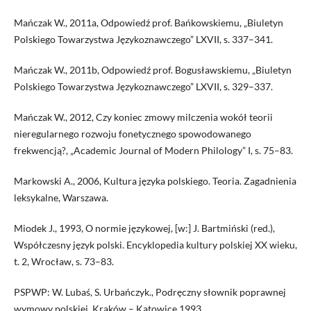
Mańczak W., 2011a, Odpowiedź prof. Bańkowskiemu, „Biuletyn
Polskiego Towarzystwa Językoznawczego” LXVII, s. 337–341.
Mańczak W., 2011b, Odpowiedź prof. Bogusławskiemu, „Biuletyn
Polskiego Towarzystwa Językoznawczego” LXVII, s. 329–337.
Mańczak W., 2012, Czy koniec zmowy milczenia wokół teorii
nieregularnego rozwoju fonetycznego spowodowanego
frekwencją?, „Academic Journal of Modern Philology” I, s. 75–83.
Markowski A., 2006, Kultura języka polskiego. Teoria. Zagadnienia
leksykalne, Warszawa.
Miodek J., 1993, O normie językowej, [w:] J. Bartmiński (red.),
Współczesny język polski. Encyklopedia kultury polskiej XX wieku,
t. 2, Wrocław, s. 73–83.
PSPWP: W. Lubaś, S. Urbańczyk., Podręczny słownik poprawnej
wymowy polskiej, Kraków – Katowice 1993.