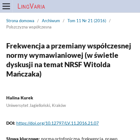
Strona domowa
/
Archiwum
/
Tom 11 Nr 21 (2016)
/
Polszczyzna współczesna
Frekwencja a przemiany współczesnej
normy wymawianiowej (w świetle
dyskusji na temat NRSF Witolda
Mańczaka)
Halina Kurek
Uniwersytet Jagielloński, Kraków
DOI:
https://doi.org/10.12797/LV.11.2016.21.07
Słowa kluczowe:
norma ortofoniczna, frekwencja, prawo