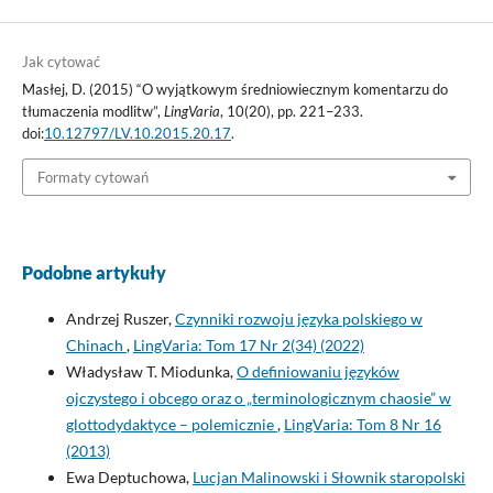
Jak cytować
Masłej, D. (2015) “O wyjątkowym średniowiecznym komentarzu do
tłumaczenia modlitw”,
LingVaria
, 10(20), pp. 221–233.
doi:
10.12797/LV.10.2015.20.17
.
Formaty cytowań
Podobne artykuły
Andrzej Ruszer,
Czynniki rozwoju języka polskiego w
Chinach
,
LingVaria: Tom 17 Nr 2(34) (2022)
Władysław T. Miodunka,
O definiowaniu języków
ojczystego i obcego oraz o „terminologicznym chaosie” w
glottodydaktyce – polemicznie
,
LingVaria: Tom 8 Nr 16
(2013)
Ewa Deptuchowa,
Lucjan Malinowski i Słownik staropolski