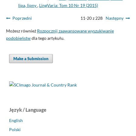
lipa, lipny
,
LingVaria: Tom 10 Nr 19 (2015)
Poprzedni
11-20 z 228
Następny
Możesz również
Rozpocznij zaawansowane wyszukiwanie
podobieństw
dla tego artykułu.
Make a Submission
Język / Language
English
Polski