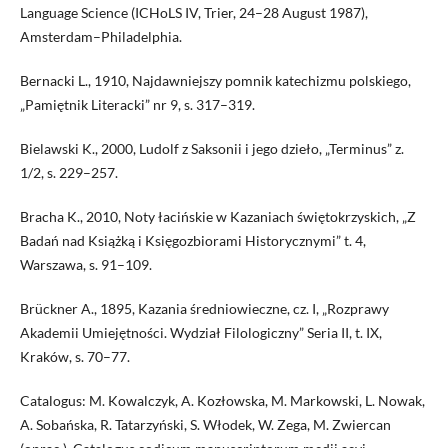
Language Science (ICHoLS IV, Trier, 24–28 August 1987),
Amsterdam–Philadelphia.
Bernacki L., 1910, Najdawniejszy pomnik katechizmu polskiego,
„Pamiętnik Literacki” nr 9, s. 317–319.
Bielawski K., 2000, Ludolf z Saksonii i jego dzieło, „Terminus” z.
1/2, s. 229–257.
Bracha K., 2010, Noty łacińskie w Kazaniach świętokrzyskich, „Z
Badań nad Książką i Księgozbiorami Historycznymi” t. 4,
Warszawa, s. 91–109.
Brückner A., 1895, Kazania średniowieczne, cz. I, „Rozprawy
Akademii Umiejętności. Wydział Filologiczny” Seria II, t. IX,
Kraków, s. 70–77.
Catalogus: M. Kowalczyk, A. Kozłowska, M. Markowski, L. Nowak,
A. Sobańska, R. Tatarzyński, S. Włodek, W. Zega, M. Zwiercan