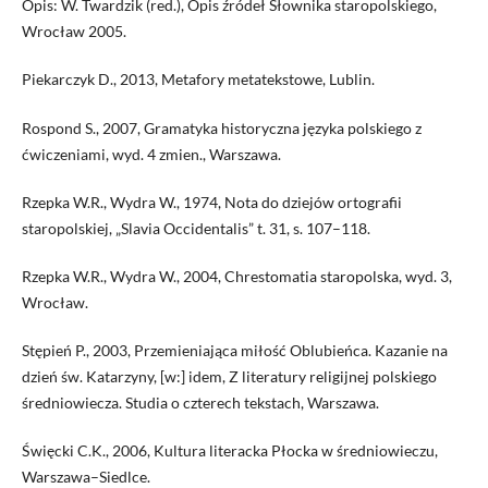
Opis: W. Twardzik (red.), Opis źródeł Słownika staropolskiego,
Wrocław 2005.
Piekarczyk D., 2013, Metafory metatekstowe, Lublin.
Rospond S., 2007, Gramatyka historyczna języka polskiego z
ćwiczeniami, wyd. 4 zmien., Warszawa.
Rzepka W.R., Wydra W., 1974, Nota do dziejów ortografii
staropolskiej, „Slavia Occidentalis” t. 31, s. 107–118.
Rzepka W.R., Wydra W., 2004, Chrestomatia staropolska, wyd. 3,
Wrocław.
Stępień P., 2003, Przemieniająca miłość Oblubieńca. Kazanie na
dzień św. Katarzyny, [w:] idem, Z literatury religijnej polskiego
średniowiecza. Studia o czterech tekstach, Warszawa.
Święcki C.K., 2006, Kultura literacka Płocka w średniowieczu,
Warszawa–Siedlce.