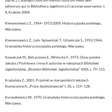
(oprac.), Catalogus codicum manuscriptorum medii aevi
latinorum qui in Bibliotheca Jagellonica Cracoviae asservantur, t.
8, Kraków 2004.
Klemensiewicz Z., 1964–1972/2009, Historia języka polskiego,
Warszawa.
Klemensiewicz Z., Lehr-Spławiński T., Urbańczyk S., 1955/1964,
Gramatyka historyczna języka polskiego, Warszawa.
Kowalczyk M., Belcarzowa E., Wisłocka F., 1973, Glosy polskie
Jakuba z Piotrkowa i innych autorów w rękopisach Biblioteki
Jagiellońskiej, „Biuletyn Biblioteki Jagiellońskiej” XXIII, s. 79–115.
Krążyńska Z., 2001, Przyimki w staropolskich tekstach
tłumaczonych, „Prace Językoznawcze” t. 26, s. 119–128.
Kuraszkiewicz W., 1970, Gramatyka historyczna języka polskiego,
Warszawa.