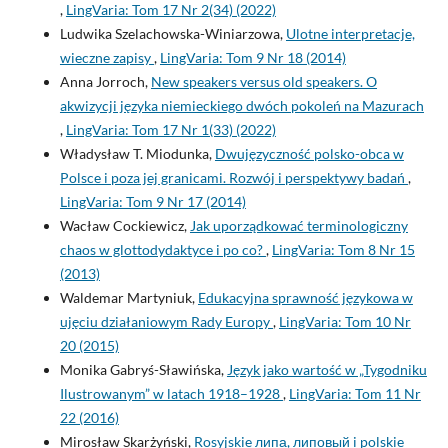
,
LingVaria: Tom 17 Nr 2(34) (2022)
Ludwika Szelachowska-Winiarzowa,
Ulotne interpretacje,
wieczne zapisy
,
LingVaria: Tom 9 Nr 18 (2014)
Anna Jorroch,
New speakers versus old speakers. O
akwizycji języka niemieckiego dwóch pokoleń na Mazurach
,
LingVaria: Tom 17 Nr 1(33) (2022)
Władysław T. Miodunka,
Dwujęzyczność polsko-obca w
Polsce i poza jej granicami. Rozwój i perspektywy badań
,
LingVaria: Tom 9 Nr 17 (2014)
Wacław Cockiewicz,
Jak uporządkować terminologiczny
chaos w glottodydaktyce i po co?
,
LingVaria: Tom 8 Nr 15
(2013)
Waldemar Martyniuk,
Edukacyjna sprawność językowa w
ujęciu działaniowym Rady Europy
,
LingVaria: Tom 10 Nr
20 (2015)
Monika Gabryś-Sławińska,
Język jako wartość w „Tygodniku
Ilustrowanym” w latach 1918–1928
,
LingVaria: Tom 11 Nr
22 (2016)
Mirosław Skarżyński,
Rosyjskie липа, липовый i polskie