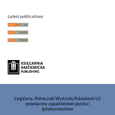
Latest publications
LingVaria. Półrocznik Wydziału Polonistyki UJ
poświęcony zagadnieniom języka i
językoznawstwa