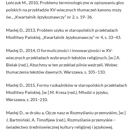
Leńczuk M., 2010, Problemy terminologiczne w opisywaniu glos
polskich na przykładzie XV-wiecznych tłumaczeń kanonu mszy
św., „Kwartalnik Językoznawczy” nr 2, s. 19–36.
Masłej D., 2013, Problem szyku w staropolskich przekładach
Modlitwy Pańskiej, „Kwartalnik Językoznawczy” nr 4, s. 33–43.
Masłej D., 2014, O formuliczności i innowacyjności w XV-
wiecznych przekładach wybranych tekstów religijnych, [w:] A.
Bielak (red.), Abychmy w ten przekład pilnie weźrzeli. Wobec
tłumaczenia tekstów dawnych, Warszawa, s. 105–110.
Masłej D., 2015, Formy rozkaźników w staropolskich przekładach
Modlitwy Pańskiej, [w:] M. Kresa (red.), Młodzi o języku,
Warszawa, s. 201–210.
Masłej D., w druku a, Ojcze nasz w Rozmyślaniu przemyskim, [w:]
J. Bartmiński, A. Timofijew (red.), Rozmyślanie przemyskie –
świadectwo średniowiecznej kultury religijnej i językowej.