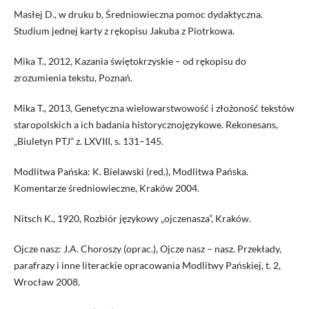
Masłej D., w druku b, Średniowieczna pomoc dydaktyczna.
Studium jednej karty z rękopisu Jakuba z Piotrkowa.
Mika T., 2012, Kazania świętokrzyskie – od rękopisu do
zrozumienia tekstu, Poznań.
Mika T., 2013, Genetyczna wielowarstwowość i złożoność tekstów
staropolskich a ich badania historycznojęzykowe. Rekonesans,
„Biuletyn PTJ” z. LXVIII, s. 131–145.
Modlitwa Pańska: K. Bielawski (red.), Modlitwa Pańska.
Komentarze średniowieczne, Kraków 2004.
Nitsch K., 1920, Rozbiór językowy „ojczenasza”, Kraków.
Ojcze nasz: J.A. Choroszy (oprac.), Ojcze nasz – nasz. Przekłady,
parafrazy i inne literackie opracowania Modlitwy Pańskiej, t. 2,
Wrocław 2008.