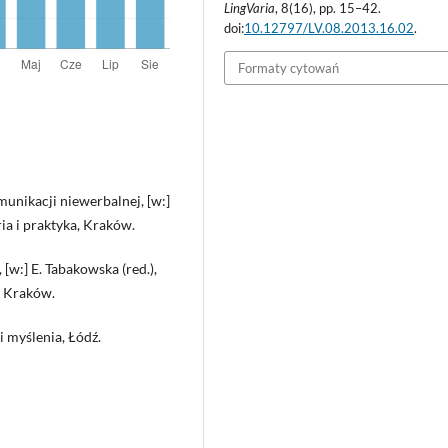
LingVaria
, 8(16), pp. 15–42.
doi:
10.12797/LV.08.2013.16.02
.
Formaty cytowań
unikacji niewerbalnej, [w:]
ria i praktyka, Kraków.
 [w:] E. Tabakowska (red.),
, Kraków.
i myślenia, Łódź.