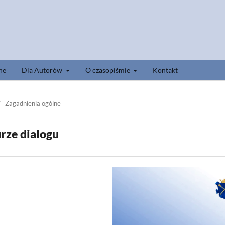
ne
Dla Autorów
O czasopiśmie
Kontakt
/
Zagadnienia ogólne
rze dialogu