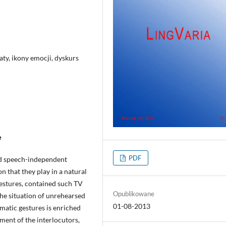
ty, ikony emocji, dyskurs
e
PDF
nd speech-independent
n that they play in a natural
estures, contained such TV
Opublikowane
he situation of unrehearsed
01-08-2013
ematic gestures is enriched
ment of the interlocutors,