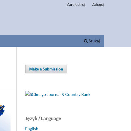
Zarejestruj
Zaloguj
Szukaj
Make a Submission
Język / Language
English