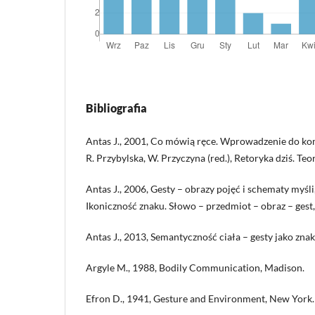
Bibliografia
Antas J., 2001, Co mówią ręce. Wprowadzenie do kom
R. Przybylska, W. Przyczyna (red.), Retoryka dziś. Teo
Antas J., 2006, Gesty – obrazy pojęć i schematy myśli,
Ikoniczność znaku. Słowo – przedmiot – obraz – gest
Antas J., 2013, Semantyczność ciała – gesty jako znak
Argyle M., 1988, Bodily Communication, Madison.
Efron D., 1941, Gesture and Environment, New York.