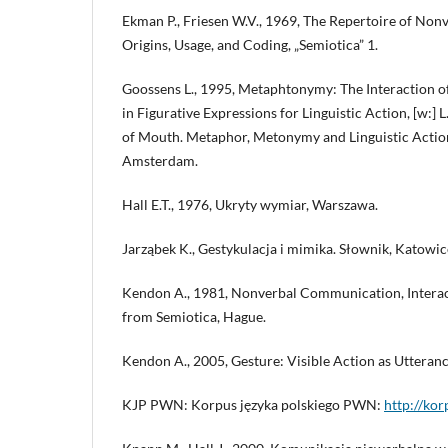
Ekman P., Friesen W.V., 1969, The Repertoire of Nonv
Origins, Usage, and Coding, „Semiotica” 1.
Goossens L., 1995, Metaphtonymy: The Interaction
in Figurative Expressions for Linguistic Action, [w:] 
of Mouth. Metaphor, Metonymy and Linguistic Action 
Amsterdam.
Hall E.T., 1976, Ukryty wymiar, Warszawa.
Jarząbek K., Gestykulacja i mimika. Słownik, Katowic
Kendon A., 1981, Nonverbal Communication, Interact
from Semiotica, Hague.
Kendon A., 2005, Gesture: Visible Action as Utteran
KJP PWN: Korpus języka polskiego PWN:
http://kor