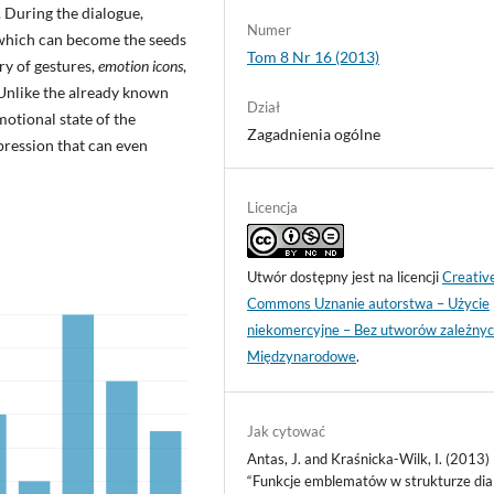
. During the dialogue,
Numer
 which can become the seeds
Tom 8 Nr 16 (2013)
ry of gestures,
emotion icons
,
 Unlike the already known
Dział
motional state of the
Zagadnienia ogólne
xpression that can even
Licencja
Utwór dostępny jest na licencji
Creativ
Commons Uznanie autorstwa – Użycie
niekomercyjne – Bez utworów zależnyc
Międzynarodowe
.
Jak cytować
Antas, J. and Kraśnicka-Wilk, I. (2013)
“Funkcje emblematów w strukturze dial