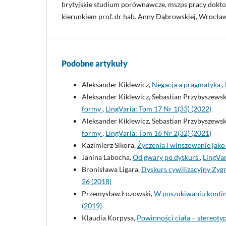
brytyjskie studium porównawcze, mszps pracy doktor
kierunkiem prof. dr hab. Anny Dąbrowskiej, Wrocła
Podobne artykuły
Aleksander Kiklewicz,
Negacja a pragmatyka
,
Aleksander Kiklewicz, Sebastian Przybyszewsk
formy
,
LingVaria: Tom 17 Nr 1(33) (2022)
Aleksander Kiklewicz, Sebastian Przybyszewsk
formy
,
LingVaria: Tom 16 Nr 2(32) (2021)
Kazimierz Sikora,
Życzenia i winszowanie jak
Janina Labocha,
Od gwary po dyskurs
,
LingVar
Bronisława Ligara,
Dyskurs cywilizacyjny Zyg
26 (2018)
Przemysław Łozowski,
W poszukiwaniu kontinu
(2019)
Klaudia Korpysa,
Powinności ciała – stereotyp