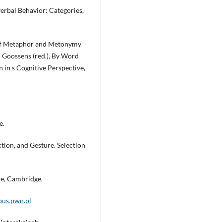
erbal Behavior: Categories,
 of Metaphor and Metonymy
L. Goossens (red.), By Word
in s Cognitive Perspective,
e.
ion, and Gesture. Selection
ce, Cambridge.
pus.pwn.pl