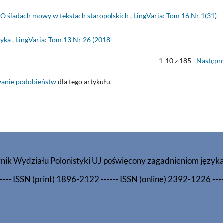
O śladach mowy w tekstach staropolskich
,
LingVaria: Tom 16 Nr 1(31)
styka
,
LingVaria: Tom 13 Nr 26 (2018)
1-10 z 185
Następn
wanie podobieństw
dla tego artykułu.
znik Wydziału Polonistyki UJ poświęcony zagadnieniom język
----
ISSN (print) 1896-2122
------
ISSN (online) 2392-1226
---