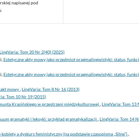
skiej napisanej pod
w.
LingVaria: Tom 20 Nr 2(40) (2025)
i,
Estetyczne akty mowy jako przedmiot pragmalingwistyki: status, funkcj
i,
Estetyczne akty mowy jako przedmiot pragmalingwistyki: status, funkcj
o akt mowy
,
LingVaria: Tom 8 Nr 16 (2013)
ia: Tom 10 Nr 19 (2015)
munta Krasińskiego w przestrzeni międzykulturowej
,
LingVaria: Tom 13 
um gramatyki i leksyki: przykład gramatykalizacji
,
LingVaria: Tom 14 N
 kobiety a dyskurs feministyczny (na podstawie czasopisma „Silne”)
,