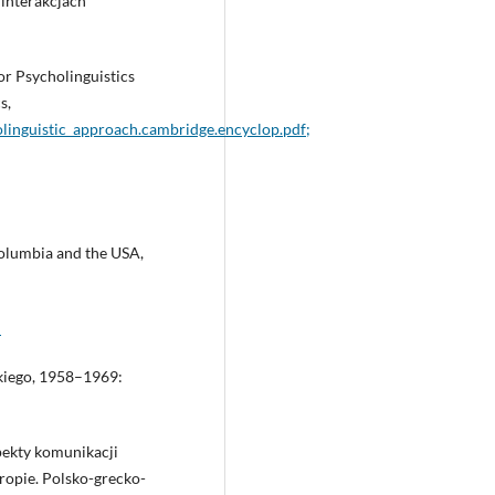
 interakcjach
or Psycholinguistics
s,
olinguistic_approach.cambridge.encyclop.pdf;
Columbia and the USA,
l
skiego, 1958–1969:
pekty komunikacji
ropie. Polsko-grecko-