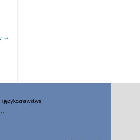
y
a i językoznawstwa
---