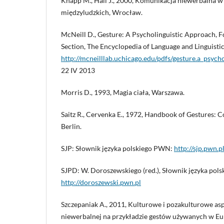
Knapp M., Hall J., 2000, Komunikacja niewerbalna w
międzyludzkich, Wrocław.
McNeill D., Gesture: A Psycholinguistic Approach, F
Section, The Encyclopedia of Language and Linguistic
http://mcneilllab.uchicago.edu/pdfs/gesture.a_psych
22 IV 2013
Morris D., 1993, Magia ciała, Warszawa.
Saitz R., Cervenka E., 1972, Handbook of Gestures: 
Berlin.
SJP: Słownik języka polskiego PWN:
http://sjp.pwn.p
SJPD: W. Doroszewskiego (red.), Słownik języka pol
http://doroszewski.pwn.pl
Szczepaniak A., 2011, Kulturowe i pozakulturowe as
niewerbalnej na przykładzie gestów używanych w Eu