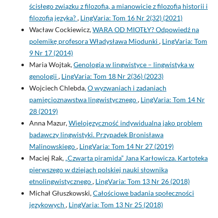
ścisłego związku z filozofią, a mianowicie z filozofią historii i
filozofią języka?
,
LingVaria: Tom 16 Nr 2(32) (2021)
Wacław Cockiewicz,
WARA OD MIOTŁY? Odpowiedź na
polemikę profesora Władysława Miodunki
,
LingVaria: Tom
9 Nr 17 (2014)
Maria Wojtak,
Genologia w lingwistyce – lingwistyka w
genologii
,
LingVaria: Tom 18 Nr 2(36) (2023)
Wojciech Chlebda,
O wyzwaniach i zadaniach
pamięcioznawstwa lingwistycznego
,
LingVaria: Tom 14 Nr
28 (2019)
Anna Mazur,
Wielojęzyczność indywidualna jako problem
badawczy lingwistyki. Przypadek Bronisława
Malinowskiego
,
LingVaria: Tom 14 Nr 27 (2019)
Maciej Rak,
„Czwarta piramida” Jana Karłowicza. Kartoteka
pierwszego w dziejach polskiej nauki słownika
etnolingwistycznego
,
LingVaria: Tom 13 Nr 26 (2018)
Michał Głuszkowski,
Całościowe badania społeczności
językowych
,
LingVaria: Tom 13 Nr 25 (2018)