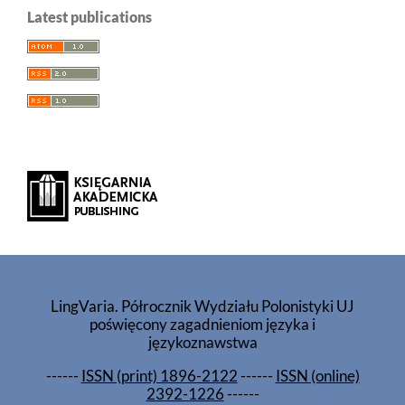
Latest publications
LingVaria. Półrocznik Wydziału Polonistyki UJ
poświęcony zagadnieniom języka i
językoznawstwa
------
ISSN (print) 1896-2122
------
ISSN (online)
2392-1226
------