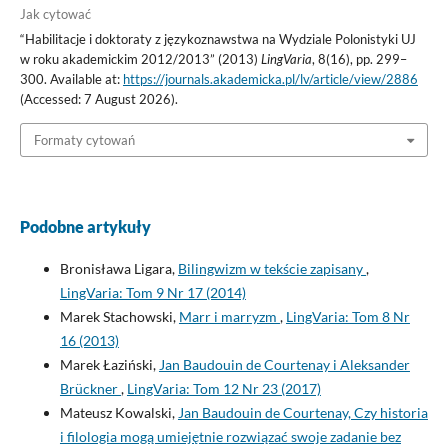
Jak cytować
“Habilitacje i doktoraty z językoznawstwa na Wydziale Polonistyki UJ
w roku akademickim 2012/2013” (2013)
LingVaria
, 8(16), pp. 299–
300. Available at:
https://journals.akademicka.pl/lv/article/view/2886
(Accessed: 7 August 2026).
Formaty cytowań
Podobne artykuły
Bronisława Ligara,
Bilingwizm w tekście zapisany
,
LingVaria: Tom 9 Nr 17 (2014)
Marek Stachowski,
Marr i marryzm
,
LingVaria: Tom 8 Nr
16 (2013)
Marek Łaziński,
Jan Baudouin de Courtenay i Aleksander
Brückner
,
LingVaria: Tom 12 Nr 23 (2017)
Mateusz Kowalski,
Jan Baudouin de Courtenay, Czy historia
i filologia mogą umiejętnie rozwiązać swoje zadanie bez