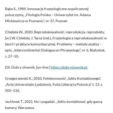
Bąba S., 1989, Innowacje frazeologiczne współczesnej
polszczyzny, „Filologia Polska – Uniwersytet im. Adama
Mickiewicza w Poznaniu”, nr 37, Poznań.
Chlebda W., 2020, Reprodukowalność, reprodukcja, reprodukty,
[w:] W. Chlebda, J. Tarsa (red.), Frazeologia a reprodukowalność w
teorii i praktyce komunikacyjnej. Problemy – metody analizy –
opis, „Intercontinental Dialogue on Phraseology”, nr 6, Białystok,
s. 27–50.
DS: Dobry słownik, [on-line:]
https://dobryslownik.pl
.
Grzegorzewski K., 2010, Felietonowość „Szkła Kontaktowego”,
„Acta Universitatis Lodziensis. Folia Litteraria Polonica” t. 13, s.
505–516.
Jachimek T., 2022, No i pogadali. „Szkło kontaktowe”, gdy gasną
kamery, Warszawa.