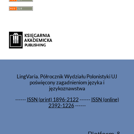
LingVaria. Półrocznik Wydziału Polonistyki UJ
poświęcony zagadnieniom języka i
językoznawstwa
------
ISSN (print) 1896-2122
------
ISSN (online)
2392-1226
------