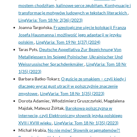
mostem chodziłam, kalinowe serce zgubiłam. Kontynuacje i
transformacje motywów ludowych w tekstach literackich
,
LingVaria: Tom 18 Nr 2(36) (2023)
Joanna Targońska,
Frazeologiczne ujęcie kolokacji Franza
Josefa Hausmanna i możliwość jego adaptacji w języku
polskim
,
LingVaria: Tom 19 Nr 1(37) (2024)
Taras Pyts,
Deutsche Appellativa Zur Bezeichnung Von
Metallgiessern Im Spiegel Polnischer, Ukrainischer Und
Weissrussischer Sprachdenkmäler
,
LingVaria: Tom 18 Nr
1(35) (2023)
Barbara Batko-Tokarz,
O guście ze smakiem – czyli kiedy i
dlaczego wyraz gust utracił w polszczyźnie znaczenie
zmysłowe
,
LingVaria: Tom 18 Nr 1(35) (2023)
Dorota Adamiec, Włodzimierz Gruszczyński, Magdalena
Majdak, Mateusz Żółtak,
Barokowa polszczyzna w
internecie, czyli Elektroniczny słownik języka polskiego
XVII i XVIII wieku
,
LingVaria: Tom 18 Nr 1(35) (2023)
Michał Hrabia,
No nie mów! Słownik pragmatemów?!