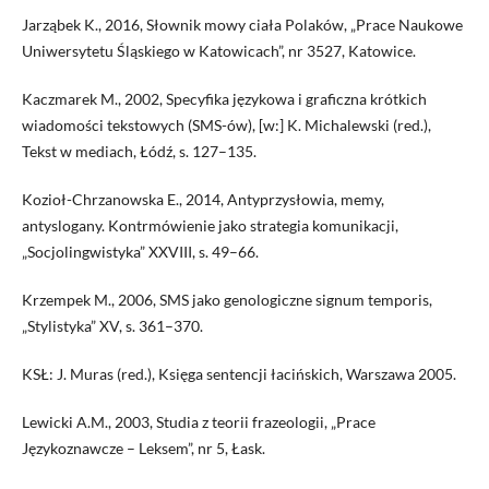
Jarząbek K., 2016, Słownik mowy ciała Polaków, „Prace Naukowe
Uniwersytetu Śląskiego w Katowicach”, nr 3527, Katowice.
Kaczmarek M., 2002, Specyfika językowa i graficzna krótkich
wiadomości tekstowych (SMS-ów), [w:] K. Michalewski (red.),
Tekst w mediach, Łódź, s. 127–135.
Kozioł-Chrzanowska E., 2014, Antyprzysłowia, memy,
antyslogany. Kontrmówienie jako strategia komunikacji,
„Socjolingwistyka” XXVIII, s. 49–66.
Krzempek M., 2006, SMS jako genologiczne signum temporis,
„Stylistyka” XV, s. 361–370.
KSŁ: J. Muras (red.), Księga sentencji łacińskich, Warszawa 2005.
Lewicki A.M., 2003, Studia z teorii frazeologii, „Prace
Językoznawcze – Leksem”, nr 5, Łask.