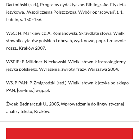
Bartmiński (red.), Programy dydaktyczne. Bibliografia. Etykieta
językowa, „Współczesna Polszczyzna. Wybór opracowań”, t. 1,
Lublin, s. 150–156.
WSC: H. Markiewicz, A. Romanowski, Skrzydlate słowa. Wielki
słownik cytatów polskich i obcych, wyd. nowe, popr. i znacznie
rozsz., Kraków 2007.
WSFJP: P. Müldner-Nieckowski, Wielki słownik frazeologiczny
języka polskiego. Wyrażenia, zwroty, frazy, Warszawa 2004.
WSJP PAN: P. Żmigrodzki (red.), Wielki słownik języka polskiego
PAN, [on-line:] wsjp.pl.
Żydek-Bednarczuk U., 2005, Wprowadzenie do lingwistycznej
analizy tekstu, Kraków.