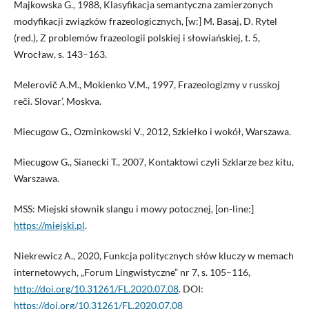
Majkowska G., 1988, Klasyfikacja semantyczna zamierzonych
modyfikacji związków frazeologicznych, [w:] M. Basaj, D. Rytel
(red.), Z problemów frazeologii polskiej i słowiańskiej, t. 5,
Wrocław, s. 143–163.
Melerovič A.M., Mokienko V.M., 1997, Frazeologizmy v russkoj
reči. Slovar’, Moskva.
Miecugow G., Ozminkowski V., 2012, Szkiełko i wokół, Warszawa.
Miecugow G., Sianecki T., 2007, Kontaktowi czyli Szklarze bez kitu,
Warszawa.
MSS: Miejski słownik slangu i mowy potocznej, [on-line:]
https://miejski.pl
.
Niekrewicz A., 2020, Funkcja politycznych słów kluczy w memach
internetowych, „Forum Lingwistyczne” nr 7, s. 105–116,
http://doi.org/10.31261/FL.2020.07.08
. DOI:
https://doi.org/10.31261/FL.2020.07.08