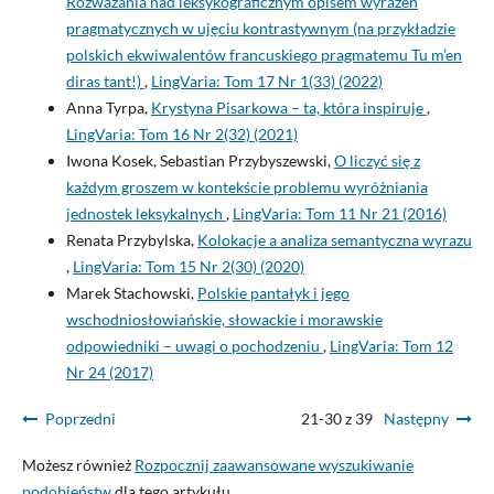
Rozważania nad leksykograficznym opisem wyrażeń
pragmatycznych w ujęciu kontrastywnym (na przykładzie
polskich ekwiwalentów francuskiego pragmatemu Tu m’en
diras tant!)
,
LingVaria: Tom 17 Nr 1(33) (2022)
Anna Tyrpa,
Krystyna Pisarkowa – ta, która inspiruje
,
LingVaria: Tom 16 Nr 2(32) (2021)
Iwona Kosek, Sebastian Przybyszewski,
O liczyć się z
każdym groszem w kontekście problemu wyróżniania
jednostek leksykalnych
,
LingVaria: Tom 11 Nr 21 (2016)
Renata Przybylska,
Kolokacje a analiza semantyczna wyrazu
,
LingVaria: Tom 15 Nr 2(30) (2020)
Marek Stachowski,
Polskie pantałyk i jego
wschodniosłowiańskie, słowackie i morawskie
odpowiedniki – uwagi o pochodzeniu
,
LingVaria: Tom 12
Nr 24 (2017)
Poprzedni
21-30 z 39
Następny
Możesz również
Rozpocznij zaawansowane wyszukiwanie
podobieństw
dla tego artykułu.