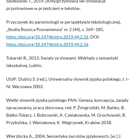
Szutkowski T., 2019, (Anty)przysłowia vel innowacje
przysłowiowe w przestrzeni e-tekstów.
Przyczynek do paremiologii w perspektywie tekstologicznej,
„Studia Rossica Posnaniensia” nr 2 (44), s. 169–185,
https://doi.org/10.14746/strp.2019.44.2.16
. DOI:
https://doi.org/10.14746/strp.2019.44.2.16
Tokarski R., 2013, Światy za słowami. Wykłady z semantyki
leksykalnej, Lublin.
USJP: Dubisz S. (red.), Uniwersalny słownik języka polskiego, t. I–
IV, Warszawa 2003.
Wielki słownik języka polskiego PAN. Geneza, koncepcja, zasady
opracowania, praca zbiorowa, red. P. Żmigrodzki, M. Bańko, B.
Batko-Tokarz, J. Bobrowski, A. Czelakowska, M. Grochowski, R.
Przybylska, J. Waniakowa, K. Węgrzynek, Kraków 2018.
Wierzbicka A., 2004, Semantyka zwrotów językowych, [w:] J.