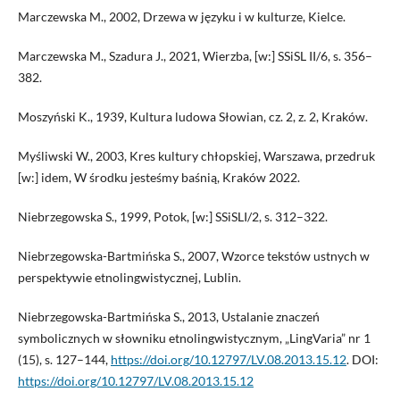
Marczewska M., 2002, Drzewa w języku i w kulturze, Kielce.
Marczewska M., Szadura J., 2021, Wierzba, [w:] SSiSL II/6, s. 356–
382.
Moszyński K., 1939, Kultura ludowa Słowian, cz. 2, z. 2, Kraków.
Myśliwski W., 2003, Kres kultury chłopskiej, Warszawa, przedruk
[w:] idem, W środku jesteśmy baśnią, Kraków 2022.
Niebrzegowska S., 1999, Potok, [w:] SSiSLI/2, s. 312–322.
Niebrzegowska-Bartmińska S., 2007, Wzorce tekstów ustnych w
perspektywie etnolingwistycznej, Lublin.
Niebrzegowska-Bartmińska S., 2013, Ustalanie znaczeń
symbolicznych w słowniku etnolingwistycznym, „LingVaria” nr 1
(15), s. 127–144,
https://doi.org/10.12797/LV.08.2013.15.12
. DOI:
https://doi.org/10.12797/LV.08.2013.15.12