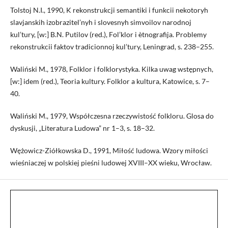
Tolstoj N.I., 1990, K rekonstrukcji semantiki i funkcii nekotoryh
slavjanskih izobrazitel’nyh i slovesnyh simvoilov narodnoj
kul’tury, [w:] B.N. Putilov (red.), Fol’klor i ètnografija. Problemy
rekonstrukcii faktov tradicionnoj kul’tury, Leningrad, s. 238–255.
Waliński M., 1978, Folklor i folklorystyka. Kilka uwag wstępnych,
[w:] idem (red.), Teoria kultury. Folklor a kultura, Katowice, s. 7–
40.
Waliński M., 1979, Współczesna rzeczywistość folkloru. Glosa do
dyskusji, „Literatura Ludowa” nr 1–3, s. 18–32.
Wężowicz-Ziółkowska D., 1991, Miłość ludowa. Wzory miłości
wieśniaczej w polskiej pieśni ludowej XVIII–XX wieku, Wrocław.