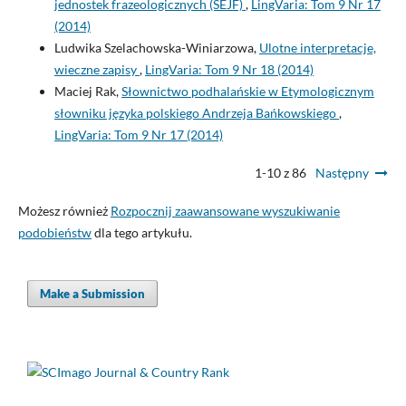
jednostek frazeologicznych (SEJF)
,
LingVaria: Tom 9 Nr 17
(2014)
Ludwika Szelachowska-Winiarzowa,
Ulotne interpretacje,
wieczne zapisy
,
LingVaria: Tom 9 Nr 18 (2014)
Maciej Rak,
Słownictwo podhalańskie w Etymologicznym
słowniku języka polskiego Andrzeja Bańkowskiego
,
LingVaria: Tom 9 Nr 17 (2014)
1-10 z 86
Następny
Możesz również
Rozpocznij zaawansowane wyszukiwanie
podobieństw
dla tego artykułu.
Make a Submission