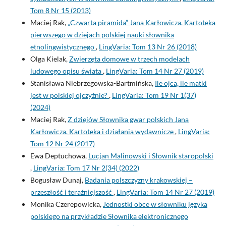
Tom 8 Nr 15 (2013)
Maciej Rak,
„Czwarta piramida” Jana Karłowicza. Kartoteka
pierwszego w dziejach polskiej nauki słownika
etnolingwistycznego
,
LingVaria: Tom 13 Nr 26 (2018)
Olga Kielak,
Zwierzęta domowe w trzech modelach
ludowego opisu świata
,
LingVaria: Tom 14 Nr 27 (2019)
Stanisława Niebrzegowska-Bartmińska,
Ile ojca, ile matki
jest w polskiej ojczyźnie?
,
LingVaria: Tom 19 Nr 1(37)
(2024)
Maciej Rak,
Z dziejów Słownika gwar polskich Jana
Karłowicza. Kartoteka i działania wydawnicze
,
LingVaria:
Tom 12 Nr 24 (2017)
Ewa Deptuchowa,
Lucjan Malinowski i Słownik staropolski
,
LingVaria: Tom 17 Nr 2(34) (2022)
Bogusław Dunaj,
Badania polszczyzny krakowskiej –
przeszłość i teraźniejszość
,
LingVaria: Tom 14 Nr 27 (2019)
Monika Czerepowicka,
Jednostki obce w słowniku języka
polskiego na przykładzie Słownika elektronicznego