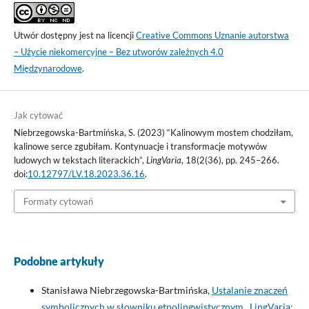
Utwór dostępny jest na licencji
Creative Commons Uznanie autorstwa
– Użycie niekomercyjne – Bez utworów zależnych 4.0
Międzynarodowe
.
Jak cytować
Niebrzegowska-Bartmińska, S. (2023) “Kalinowym mostem chodziłam,
kalinowe serce zgubiłam. Kontynuacje i transformacje motywów
ludowych w tekstach literackich”,
LingVaria
, 18(2(36), pp. 245–266.
doi:
10.12797/LV.18.2023.36.16
.
Formaty cytowań
Podobne artykuły
Stanisława Niebrzegowska-Bartmińska,
Ustalanie znaczeń
symbolicznych w słowniku etnolingwistycznym
,
LingVaria: