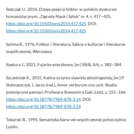
Sobczak U., 2014, Dzieje pojęcia folklor w polskim dyskursie
humanistycznym, „Ogrody Nauk i Sztuk” nr 4, s. 417–425,
https://doi.org/10.15503/onis2014.417.425
. DOI:
https://doi.org/10.15503/onis2014.417.425
Sulima R., 1976, Folklor i literatura. Szkice o kulturze i literaturze
współczesnej, Warszawa.
Szadura J., 2021, Fujarka wierzbowa, [w:] SSiSL II/6, s. 382–384.
Szcześniak K., 2015, Kalina oczyma slawisty etnolingwisty, [w:] P.
Stalmaszczyk, I. Jaros (red.), Amor verborum nos unit. Studia
poświęcone pamięci Profesora Sławomira Gali, Łódź, s. 155–166,
https://doi.org/10.18778/7969-878-3.14
. DOI:
https://doi.org/10.18778/7969-878-3.14
Tokarski R., 1995, Semantyka barw we współczesnej polszczyźnie,
Lublin.