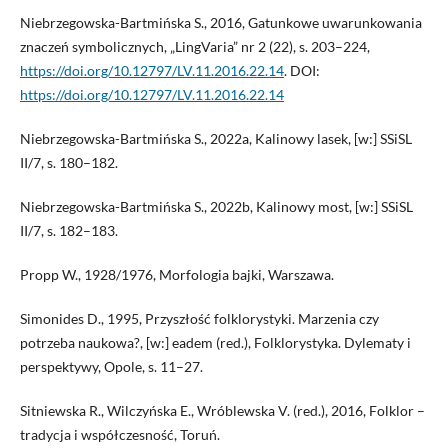
Niebrzegowska-Bartmińska S., 2016, Gatunkowe uwarunkowania
znaczeń symbolicznych, „LingVaria” nr 2 (22), s. 203–224,
https://doi.org/10.12797/LV.11.2016.22.14
. DOI:
https://doi.org/10.12797/LV.11.2016.22.14
Niebrzegowska-Bartmińska S., 2022a, Kalinowy lasek, [w:] SSiSL
II/7, s. 180–182.
Niebrzegowska-Bartmińska S., 2022b, Kalinowy most, [w:] SSiSL
II/7, s. 182–183.
Propp W., 1928/1976, Morfologia bajki, Warszawa.
Simonides D., 1995, Przyszłość folklorystyki. Marzenia czy
potrzeba naukowa?, [w:] eadem (red.), Folklorystyka. Dylematy i
perspektywy, Opole, s. 11–27.
Sitniewska R., Wilczyńska E., Wróblewska V. (red.), 2016, Folklor –
tradycja i współczesność, Toruń.