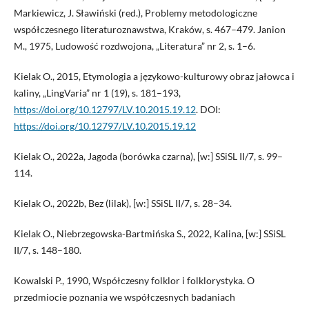
Markiewicz, J. Sławiński (red.), Problemy metodologiczne
współczesnego literaturoznawstwa, Kraków, s. 467–479. Janion
M., 1975, Ludowość rozdwojona, „Literatura” nr 2, s. 1–6.
Kielak O., 2015, Etymologia a językowo-kulturowy obraz jałowca i
kaliny, „LingVaria” nr 1 (19), s. 181–193,
https://doi.org/10.12797/LV.10.2015.19.12
. DOI:
https://doi.org/10.12797/LV.10.2015.19.12
Kielak O., 2022a, Jagoda (borówka czarna), [w:] SSiSL II/7, s. 99–
114.
Kielak O., 2022b, Bez (lilak), [w:] SSiSL II/7, s. 28–34.
Kielak O., Niebrzegowska-Bartmińska S., 2022, Kalina, [w:] SSiSL
II/7, s. 148–180.
Kowalski P., 1990, Współczesny folklor i folklorystyka. O
przedmiocie poznania we współczesnych badaniach