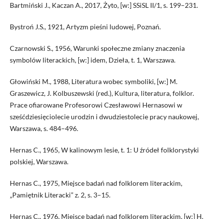
Bartmiński J., Kaczan A., 2017, Żyto, [w:] SSiSL II/1, s. 199–231.
Bystroń J.S., 1921, Artyzm pieśni ludowej, Poznań.
Czarnowski S., 1956, Warunki społeczne zmiany znaczenia
symbolów literackich, [w:] idem, Dzieła, t. 1, Warszawa.
Głowiński M., 1988, Literatura wobec symboliki, [w:] M.
Graszewicz, J. Kolbuszewski (red.), Kultura, literatura, folklor.
Prace ofiarowane Profesorowi Czesławowi Hernasowi w
sześćdziesięciolecie urodzin i dwudziestolecie pracy naukowej,
Warszawa, s. 484–496.
Hernas C., 1965, W kalinowym lesie, t. 1: U źródeł folklorystyki
polskiej, Warszawa.
Hernas C., 1975, Miejsce badań nad folklorem literackim,
„Pamiętnik Literacki” z. 2, s. 3–15.
Hernas C., 1976, Miejsce badań nad folklorem literackim, [w:] H.