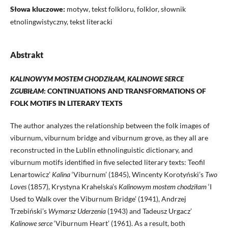
Słowa kluczowe:
motyw, tekst folkloru, folklor, słownik
etnolingwistyczny, tekst literacki
Abstrakt
KALINOWYM MOSTEM CHODZIŁAM, KALINOWE SERCE
ZGUBIŁAM
: CONTINUATIONS AND TRANSFORMATIONS OF
FOLK MOTIFS IN LITERARY TEXTS
The author analyzes the relationship between the folk images of
viburnum, viburnum bridge and viburnum grove, as they all are
reconstructed in the Lublin ethnolinguistic dictionary, and
viburnum motifs identified in five selected literary texts: Teofil
Lenartowicz’
Kalina
‘Viburnum’ (1845), Wincenty Korotyński’s
Two
Loves
(1857), Krystyna Krahelska’s
Kalinowym mostem chodziłam
‘I
Used to Walk over the Viburnum Bridge’ (1941), Andrzej
Trzebiński’s
Wymarsz Uderzenia
(1943) and Tadeusz Urgacz’
Kalinowe serce
‘Viburnum Heart’ (1961). As a result, both