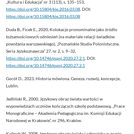
„Kultura i Edukacja” nr 3 (113), s. 135−153,
https://doi.org/10.15804/kie.2016.03.08
. DOI:
https://doi.org/10.15804/kie.2016.03.08
Duda B., Ficek E., 2020, Kolokacje pronominalne jako źródło
tożsamościowych odniesień (na materiale relacji świadków
powstania warszawskiego), „Poznańskie Studia Polonistyczne.
Seria Językoznawcza” 27, nr 2, s. 9–32,
https://doi.org/10.14746/pspsj.2020.27.2.1
. DOI:
https://doi.org/10.14746/pspsj.2020.27.2.1
Gocół D., 2023, Historia mówiona. Geneza, rozwój, koncepcje,
Lublin.
Jedliński R., 2000, Językowy obraz świata wartości w
wypowiedziach uczniów kończących szkołę podstawową, „Prace
Monograficzne – Akademia Pedagogiczna im. Komisji Edukacji
Narodowej w Krakowie”, nr 296, Kraków.
Kajtoch W., 2008, Językowe obrazy świata i człowieka w prasie