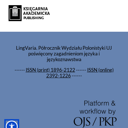
LingVaria. Półrocznik Wydziału Polonistyki UJ
poświęcony zagadnieniom języka i
językoznawstwa
------
ISSN (print) 1896-2122
------
ISSN (online)
2392-1226
------