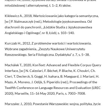
młodzieżowej i alternatywnej, t. 1‒2, Kraków.
Kiklewicz A., 2018, Wartościowanie jako kategoria semantyczna,
[w:] P. Stalmaszczyk (red.), Metodologie językoznawstwa. Od
diachronii do panchronii, „Łódzkie Studia z Językoznawstwa
Angielskiego i Ogólnego”, nr 8, Łódź, s. 103−140.
Kurczab H., 2012, Z problemów wartości i wartościowania.
Wybrane zagadnienia, „Zeszyty Naukowe Uniwersytetu
Rzeszowskiego. Seria Filologiczna. Dydaktyka” z. 7, s. 5−38.
Machálek T., 2020, KonText: Advanced and Flexible Corpus Query
Interface, [w:] N. Calzolari, F. Béchet, P. Blache, K. Choukri, Ch.
Cieri, T. Declerck, S. Goggi, H. Isahara, B. Maegaard, J. Mariani, H.
Mazo, A. Moreno, J. Odijk, S. Piperidis (red.), Proceedings of the
Twelfth Conference on Language Resources and Evaluation (LREC
2020), Marseille, 11‒16 May 2020, Paris, s. 7003−7008.
Marszalec J., 2010, Powstanie Warszawskie: wojna, polityka, życie