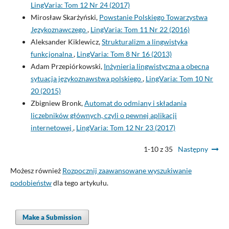
LingVaria: Tom 12 Nr 24 (2017)
Mirosław Skarżyński,
Powstanie Polskiego Towarzystwa
Językoznawczego
,
LingVaria: Tom 11 Nr 22 (2016)
Aleksander Kiklewicz,
Strukturalizm a lingwistyka
funkcjonalna
,
LingVaria: Tom 8 Nr 16 (2013)
Adam Przepiórkowski,
Inżynieria lingwistyczna a obecna
sytuacja językoznawstwa polskiego
,
LingVaria: Tom 10 Nr
20 (2015)
Zbigniew Bronk,
Automat do odmiany i składania
liczebników głównych, czyli o pewnej aplikacji
internetowej
,
LingVaria: Tom 12 Nr 23 (2017)
1-10 z 35
Następny
Możesz również
Rozpocznij zaawansowane wyszukiwanie
podobieństw
dla tego artykułu.
Make a Submission