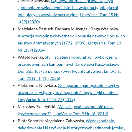
Ciesek-Ślizowska,
O (nie)widoczności prowadzącego
spotkanie ze świadkiem historii – wstępna typologia ról
inicjujących wywiady narracyjne
,
LingVaria: Tom 15 Nr
1(29) (2020)
Magdalena Pastuch, Barbara Mitrenga, Kinga Wąsińska,
Anotacja socjolingwistyczna w Korpusie dawnych polskich
tekstów dramatycznych (1772–1939)
,
LingVaria: Tom 19
Nr 1(37) (2024)
Witold Kieraś,
Styl i strategia komunikacji wyborczej w
przemówieniach kampanijnych Jarosława Kaczyńskiego i
Donalda Tuska z perspektywy kwantytatywnej
,
LingVaria:
Tom 21 Nr 1(41) (2026)
Aleksandra Niewiara,
Gra figurami pamięci zbiorowej w
utworze artystycznym. Z zagadnień lingwistyki pamięci
,
LingVaria: Tom 14 Nr 27 (2019)
Mirosław Skarżyński,
„W jaki sposób wzmocnić u nas
językoznawstwo?”
,
LingVaria: Tom 9 Nr 18 (2014)
Piotr Sobotka, Magdalena Żabowska,
Wyodrębnianie,
dekodowanie i klasyfikacja historycznych jednostek języka
,