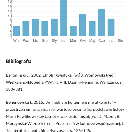
Bibliografia
Bartmiński J., 2002, Etnolingwistyka, [w:] J. Wojnowski (red.),
Wielka encyklopedia PWN, t. VIII: Dżami–Fenianie, Warszawa, s.
380–381.
Benenowska I., 2016, „Ani jednym korzeniem nie utkwię tu” –
przestrzeń emigracyjna i jej wartościowanie (na podstawie listów
Marii Pawlikowskiej-Jasnorzewskiej do męża), [w:] D. Mazur, B.
Morzyńska-Wrzosek (red.), Przestrzeń w kulturze współczesnej, t.
1: Literatura, teatr, film, Bydgoszcz, s. 126−145.