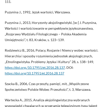
111.
Puzynina J., 1992, Język wartości, Warszawa.
Puzynina J., 2013, Horyzonty aksjolingwistyki, [w:] J. Puzynina,
Wartości i wartościowanie w perspektywie językoznawstwa,
„Rozprawy Wydziału Filologicznego – Polska Akademia
Umiejętności”, t. 83, Kraków, s. 123−139.
Rodziewicz B., 2016, Polacy, Rosjanie i Niemcy wobec wartości.
Hierarchia i sposoby rozumienia jednostek aksjologicznych,
„Etnolingwistyka. Problemy Języka i Kultury” 28, s. 138−149,
https://doi.org./10.17951/et.2016.28.137
. DOI:
https://doi.org/10.17951/et.2016.28.137
Szacka B., 2006, Czas przeszły, pamięć, mit, „Współczesne
Społeczeństwo Polskie Wobec Przeszłości”, t. 3, Warszawa.
Wartecka A., 2015, Analiza aksjolingwistyczna wybranych
wypowiedzi chwalących w programie telewizyjnym typu talent