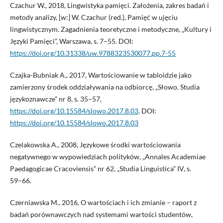
Czachur W., 2018, Lingwistyka pamięci. Założenia, zakres badań i
metody analizy, [w:] W. Czachur (red.), Pamięć w ujęciu
lingwistycznym. Zagadnienia teoretyczne i metodyczne, „Kultury i
Języki Pamięci”, Warszawa, s. 7–55. DOI:
https://doi.org/10.31338/uw.9788323530077.pp.7-55
Czajka-Bubniak A., 2017, Wartościowanie w tabloidzie jako
zamierzony środek oddziaływania na odbiorcę, „Słowo. Studia
językoznawcze” nr 8, s. 35−57,
https://doi.org/10.15584/slowo.2017.8.03
. DOI:
https://doi.org/10.15584/slowo.2017.8.03
Czelakowska A., 2008, Językowe środki wartościowania
negatywnego w wypowiedziach polityków, „Annales Academiae
Paedagogicae Cracoviensis” nr 62, „Studia Linguistica” IV, s.
59−66.
Czerniawska M., 2016, O wartościach i ich zmianie – raport z
badań porównawczych nad systemami wartości studentów,