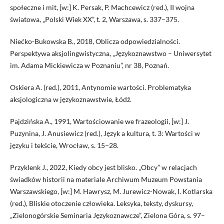
społeczne i mit, [w:] K. Persak, P. Machcewicz (red.), II wojna
światowa, „Polski Wiek XX”, t. 2, Warszawa, s. 337–375.
Niećko-Bukowska B., 2018, Oblicza odpowiedzialności.
Perspektywa aksjolingwistyczna, „Językoznawstwo – Uniwersytet
im. Adama Mickiewicza w Poznaniu”, nr 38, Poznań.
Oskiera A. (red.), 2011, Antynomie wartości. Problematyka
aksjologiczna w językoznawstwie, Łódź.
Pajdzińska A., 1991, Wartościowanie we frazeologii, [w:] J.
Puzynina, J. Anusiewicz (red.), Język a kultura, t. 3: Wartości w
języku i tekście, Wrocław, s. 15−28.
Przyklenk J., 2022, Kiedy obcy jest blisko. „Obcy” w relacjach
świadków historii na materiale Archiwum Muzeum Powstania
Warszawskiego, [w:] M. Hawrysz, M. Jurewicz-Nowak, I. Kotlarska
(red.), Bliskie otoczenie człowieka. Leksyka, teksty, dyskursy,
„Zielonogórskie Seminaria Językoznawcze”, Zielona Góra, s. 97–