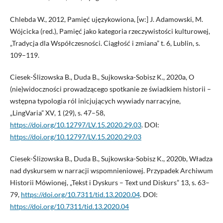
Chlebda W., 2012, Pamięć ujęzykowiona, [w:] J. Adamowski, M.
Wójcicka (red.), Pamięć jako kategoria rzeczywistości kulturowej,
„Tradycja dla Współczesności. Ciągłość i zmiana” t. 6, Lublin, s.
109–119.
Ciesek-Ślizowska B., Duda B., Sujkowska-Sobisz K., 2020a, O
(nie)widoczności prowadzącego spotkanie ze świadkiem historii –
wstępna typologia ról inicjujących wywiady narracyjne,
„LingVaria” XV, 1 (29), s. 47–58,
https://doi.org/10.12797/LV.15.2020.29.03
. DOI:
https://doi.org/10.12797/LV.15.2020.29.03
Ciesek-Ślizowska B., Duda B., Sujkowska-Sobisz K., 2020b, Władza
nad dyskursem w narracji wspomnieniowej. Przypadek Archiwum
Historii Mówionej, „Tekst i Dyskurs – Text und Diskurs” 13, s. 63–
79,
https://doi.org/10.7311/tid.13.2020.04
. DOI:
https://doi.org/10.7311/tid.13.2020.04