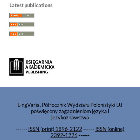
Latest publications
LingVaria. Półrocznik Wydziału Polonistyki UJ
poświęcony zagadnieniom języka i
językoznawstwa
------
ISSN (print) 1896-2122
------
ISSN (online)
2392-1226
------