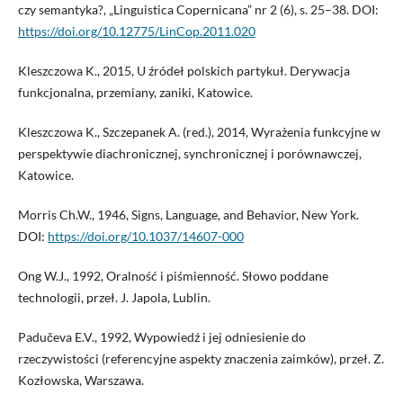
czy semantyka?, „Linguistica Copernicana” nr 2 (6), s. 25–38. DOI:
https://doi.org/10.12775/LinCop.2011.020
Kleszczowa K., 2015, U źródeł polskich partykuł. Derywacja
funkcjonalna, przemiany, zaniki, Katowice.
Kleszczowa K., Szczepanek A. (red.), 2014, Wyrażenia funkcyjne w
perspektywie diachronicznej, synchronicznej i porównawczej,
Katowice.
Morris Ch.W., 1946, Signs, Language, and Behavior, New York.
DOI:
https://doi.org/10.1037/14607-000
Ong W.J., 1992, Oralność i piśmienność. Słowo poddane
technologii, przeł. J. Japola, Lublin.
Padučeva E.V., 1992, Wypowiedź i jej odniesienie do
rzeczywistości (referencyjne aspekty znaczenia zaimków), przeł. Z.
Kozłowska, Warszawa.