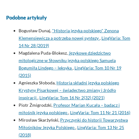
Podobne artykuły
Bogusław Dunaj,
"Historia języka polskiego" Zenona
Klemensiewicza a potrzeba nowej syntezy
,
LingVaria: Tom
14 Nr 28 (2019)
Magdalena Puda-Blokesz,
Językowe dziedzictwo
mitologiczne w Słowniku języka polskiego Samuela
Bogumiła Lindego – leksyka
,
LingVaria: Tom 10 Nr 19
(2015)
Agnieszka Słoboda,
Historia składni języka polskiego
Krystyny Pisarkowej – świadectwo zmiany i źródło
inspiracji
,
LingVaria: Tom 16 Nr 2(32) (2021)
Piotr Żmigrodzki,
Profesor Marian Kucała – badacz i
miłośnik języka polskiego
,
LingVaria: Tom 11 Nr 21 (2016)
Mirosław Skarżyński,
Przyczynki do historii Towarzystwa
Miłośników Języka Polskiego
,
LingVaria: Tom 13 Nr 25
(2018)