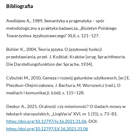
Bibliografia
Awdiejew A., 1989, Semantyka a pragmatyka – spór
metodologiczny a praktyka badawcza, „Biuletyn Polskiego
Towarzystwa Językoznawczego” XLII, s. 121–127.
Bühler K., 2004, Teoria języka. O językowej funkcji
przedstawiania, przeł. J. Koźbiał, Kraków [oryg. Sprachtheorie.
Die Darstellungsfunktion der Sprache, 1934].
Cybulski M., 2010, Geneza i rozwój gatunków użytkowych, [w:] E.
Pleszkun-Olejniczakowa, J. Bachura, M. Worsowicz (red.), O
mediach i komunikacji, Łódź, s. 115–128.
Deskur A., 2021, Oralność czy mówioność? O śladach mowy w
tekstach staropolskich, „LingVaria” XVI, nr 1 (31), s. 73–83,
https://doi.org/10.12797/lv.16.2021.31.06
. DOI:
https://doi.org/10.12797/LV.16.2021.31.06