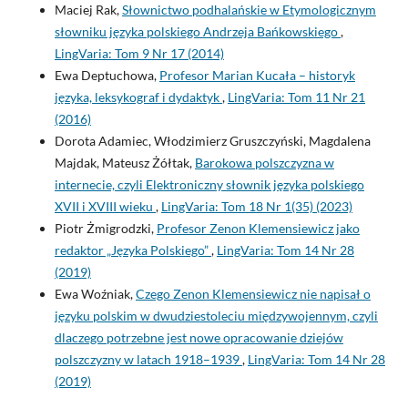
Maciej Rak,
Słownictwo podhalańskie w Etymologicznym
słowniku języka polskiego Andrzeja Bańkowskiego
,
LingVaria: Tom 9 Nr 17 (2014)
Ewa Deptuchowa,
Profesor Marian Kucała – historyk
języka, leksykograf i dydaktyk
,
LingVaria: Tom 11 Nr 21
(2016)
Dorota Adamiec, Włodzimierz Gruszczyński, Magdalena
Majdak, Mateusz Żółtak,
Barokowa polszczyzna w
internecie, czyli Elektroniczny słownik języka polskiego
XVII i XVIII wieku
,
LingVaria: Tom 18 Nr 1(35) (2023)
Piotr Żmigrodzki,
Profesor Zenon Klemensiewicz jako
redaktor „Języka Polskiego”
,
LingVaria: Tom 14 Nr 28
(2019)
Ewa Woźniak,
Czego Zenon Klemensiewicz nie napisał o
języku polskim w dwudziestoleciu międzywojennym, czyli
dlaczego potrzebne jest nowe opracowanie dziejów
polszczyzny w latach 1918–1939
,
LingVaria: Tom 14 Nr 28
(2019)