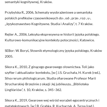
semantyki kognitywnej, Kraków.
Przybylska R., 2006, Schematy wyobrażeniowe a semantyka
polskich prefiksów czasownikowych do-, od-, prze-, roz-, u-,
„Językoznawstwo Kognitywne. Studia i Analizy”, t. 7 Kraków.
Rejter A., 2006, Leksyka ekspresywna w historii języka polskiego.
Kulturowo-komunikacyjne konteksty potoczności, Katowice.
SEBor: W. Boryś, Słownik etymologiczny języka polskiego, Kraków
2005.
Sikora K., 2010, Z ginącego gwarowego słownictwa. Toli jako
szyfter i aktualizator kontekstu, [w:] J.S. Gruchała, H. Kurek (red.),
Silva rerum philologicarum. Studia ofiarowane Profesor Marii
Strycharskiej-Brzezinie z okazji Jej jubileuszu, „Biblioteka
LingVariów”, t. 10, Kraków, s. 345–362.
Sikora K., 2019, Gwarowe wej wśród wyrażeń egocentrycznych i
metatekstowych, [w:] B. Grabka, R. Kucharzyk, A. Tyrpa (red.),