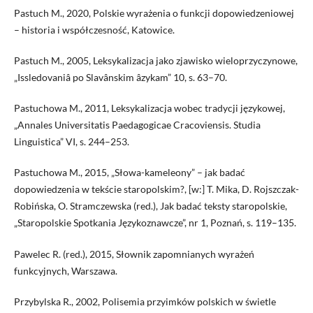
Pastuch M., 2020, Polskie wyrażenia o funkcji dopowiedzeniowej
– historia i współczesność, Katowice.
Pastuch M., 2005, Leksykalizacja jako zjawisko wieloprzyczynowe,
„Issledovaniâ po Slavânskim âzykam” 10, s. 63–70.
Pastuchowa M., 2011, Leksykalizacja wobec tradycji językowej,
„Annales Universitatis Paedagogicae Cracoviensis. Studia
Linguistica” VI, s. 244–253.
Pastuchowa M., 2015, „Słowa-kameleony” – jak badać
dopowiedzenia w tekście staropolskim?, [w:] T. Mika, D. Rojszczak-
Robińska, O. Stramczewska (red.), Jak badać teksty staropolskie,
„Staropolskie Spotkania Językoznawcze”, nr 1, Poznań, s. 119–135.
Pawelec R. (red.), 2015, Słownik zapomnianych wyrażeń
funkcyjnych, Warszawa.
Przybylska R., 2002, Polisemia przyimków polskich w świetle