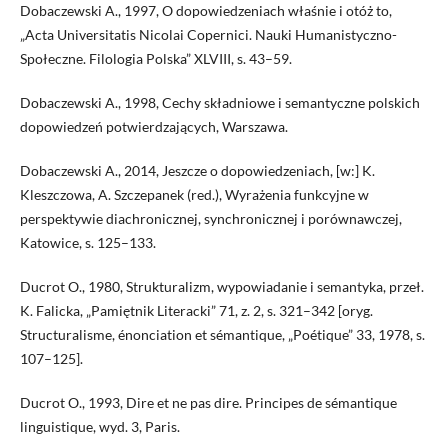
Dobaczewski A., 1997, O dopowiedzeniach właśnie i otóż to,
„Acta Universitatis Nicolai Copernici. Nauki Humanistyczno-
Społeczne. Filologia Polska” XLVIII, s. 43–59.
Dobaczewski A., 1998, Cechy składniowe i semantyczne polskich
dopowiedzeń potwierdzających, Warszawa.
Dobaczewski A., 2014, Jeszcze o dopowiedzeniach, [w:] K.
Kleszczowa, A. Szczepanek (red.), Wyrażenia funkcyjne w
perspektywie diachronicznej, synchronicznej i porównawczej,
Katowice, s. 125–133.
Ducrot O., 1980, Strukturalizm, wypowiadanie i semantyka, przeł.
K. Falicka, „Pamiętnik Literacki” 71, z. 2, s. 321–342 [oryg.
Structuralisme, énonciation et sémantique, „Poétique” 33, 1978, s.
107–125].
Ducrot O., 1993, Dire et ne pas dire. Principes de sémantique
linguistique, wyd. 3, Paris.