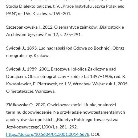
Studia Dialektologiczne, t. V, „Prace Instytutu Języka Polskiego
PAN”, nr 155, Kraków, s. 169–201.
Szczepankowska I., 2012, O semantyce zaimków, „Białostockie
Archiwum Językowe” nr 12, s. 275–291.
Świętek J., 1893, Lud nadrabski (od Gdowa po Bochnię). Obraz
etnograficzny, Kraków.
Świętek J., 1989–2001, Brzozowa i okolica Zakliczyna nad
Dunajcem. Obraz etnograficzny – zbiór z lat 1897–1906, red. K.
Kwaśniewicz, E. Pietraszek, cz. I–V, Wrocław. Wajszczuk J., 2005,
O metatekście, Warszawa.
Ziółkowska O., 2020, O wieloznaczności i funkcjonalności
terminu dopowiedzenie. Na przykładzie nowotestamentalnych
apokryfów staropolskich, „Biuletyn Polskiego Towarzystwa
Językoznawczego”, LXXVI, s. 281–292,
https://doi.org/10.5604/01.3001.0014.6678
. DOI: