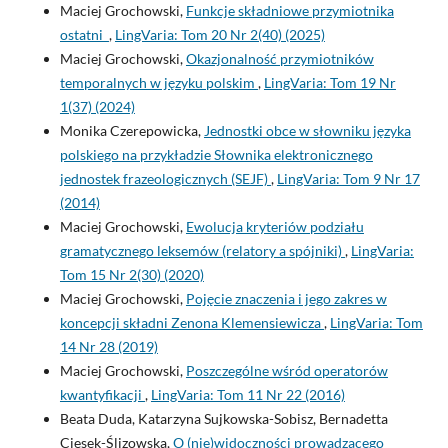
Maciej Grochowski,
Funkcje składniowe przymiotnika
ostatni
,
LingVaria: Tom 20 Nr 2(40) (2025)
Maciej Grochowski,
Okazjonalność przymiotników
temporalnych w języku polskim
,
LingVaria: Tom 19 Nr
1(37) (2024)
Monika Czerepowicka,
Jednostki obce w słowniku języka
polskiego na przykładzie Słownika elektronicznego
jednostek frazeologicznych (SEJF)
,
LingVaria: Tom 9 Nr 17
(2014)
Maciej Grochowski,
Ewolucja kryteriów podziału
gramatycznego leksemów (relatory a spójniki)
,
LingVaria:
Tom 15 Nr 2(30) (2020)
Maciej Grochowski,
Pojęcie znaczenia i jego zakres w
koncepcji składni Zenona Klemensiewicza
,
LingVaria: Tom
14 Nr 28 (2019)
Maciej Grochowski,
Poszczególne wśród operatorów
kwantyfikacji
,
LingVaria: Tom 11 Nr 22 (2016)
Beata Duda, Katarzyna Sujkowska-Sobisz, Bernadetta
Ciesek-Ślizowska,
O (nie)widoczności prowadzącego