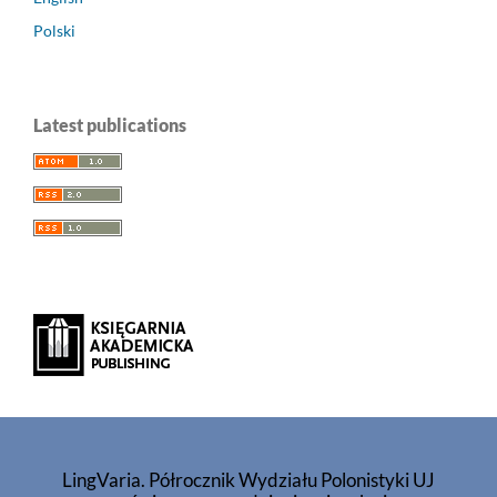
Polski
Latest publications
LingVaria. Półrocznik Wydziału Polonistyki UJ