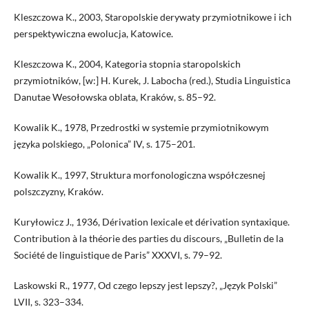
Kleszczowa K., 2003, Staropolskie derywaty przymiotnikowe i ich
perspektywiczna ewolucja, Katowice.
Kleszczowa K., 2004, Kategoria stopnia staropolskich
przymiotników, [w:] H. Kurek, J. Labocha (red.), Studia Linguistica
Danutae Wesołowska oblata, Kraków, s. 85–92.
Kowalik K., 1978, Przedrostki w systemie przymiotnikowym
języka polskiego, „Polonica” IV, s. 175–201.
Kowalik K., 1997, Struktura morfonologiczna współczesnej
polszczyzny, Kraków.
Kuryłowicz J., 1936, Dérivation lexicale et dérivation syntaxique.
Contribution à la théorie des parties du discours, „Bulletin de la
Société de linguistique de Paris” XXXVI, s. 79–92.
Laskowski R., 1977, Od czego lepszy jest lepszy?, „Język Polski”
LVII, s. 323–334.