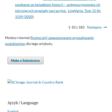
spotkanie ze świadkiem historii – wstępna typologia ról
inicjujących wywiady narracyjne
,
LingVaria: Tom 15 Nr
1(29) (2020)
1-10 z 183
Następny
Możesz również
Rozpocznij zaawansowane wyszukiwanie
podobieństw
dla tego artykułu.
Make a Submission
Język / Language
English