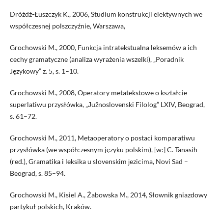
Dróżdż-Łuszczyk K., 2006, Studium konstrukcji elektywnych we
współczesnej polszczyźnie, Warszawa,
Grochowski M., 2000, Funkcja intratekstualna leksemów a ich
cechy gramatyczne (analiza wyrażenia wszelki), „Poradnik
Językowy” z. 5, s. 1–10.
Grochowski M., 2008, Operatory metatekstowe o kształcie
superlatiwu przysłówka, „Јužnoslovenski Filolog” LXIV, Beograd,
s. 61–72.
Grochowski M., 2011, Metaoperatory o postaci komparatiwu
przysłówka (we współczesnym języku polskim), [w:] C. Tanasiћ
(red.), Gramatika i leksika u slovenskim јezicima, Novi Sad –
Beograd, s. 85–94.
Grochowski M., Kisiel A., Żabowska M., 2014, Słownik gniazdowy
partykuł polskich, Kraków.