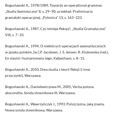
Bogusławski A., 1978/1989, Towards an operational grammar,
„Studia Semiotyczne” 8, s. 29–90; przekład: Preliminaria
gramatyki operacyjnej, „Polonica” 13, s. 163–223.
Bogusławski A., 1987, Czy istnieje fleksja?, „Studia Gramatyczne”
VIII, s. 7–33.
Bogusławski A., 1994, O niektórych operacjach asemantycznych
w języku polskim, [w:] P. Jacobsen, J. S. Jensen, R. Klukowska (red.),
En slavist i humanismens tegn, København, s. 8–15.
Bogusławski A., 2010, Dwa studia z teorii fleksji (i inne
przyczynki), Warszawa.
Bogusławski A., Danielewiczowa M., 2005, Verba polona
abscondita. Sonda słownikowa III, Warszawa.
Bogusławski A., Wawrzyńczyk J., 1993, Polszczyzna, jaką znamy.
Nowa sonda słownikowa, Warszawa.