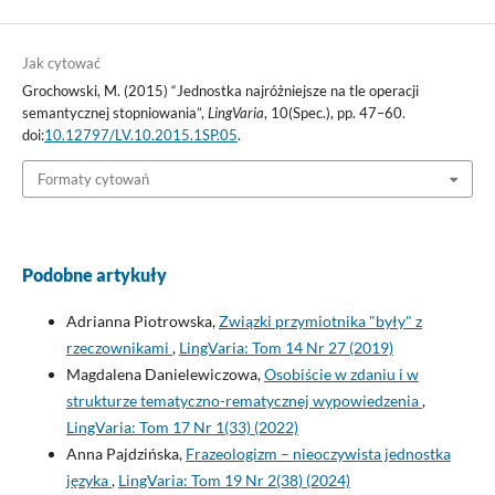
Jak cytować
Grochowski, M. (2015) “Jednostka najróżniejsze na tle operacji
semantycznej stopniowania”,
LingVaria
, 10(Spec.), pp. 47–60.
doi:
10.12797/LV.10.2015.1SP.05
.
Formaty cytowań
Podobne artykuły
Adrianna Piotrowska,
Związki przymiotnika "były" z
rzeczownikami
,
LingVaria: Tom 14 Nr 27 (2019)
Magdalena Danielewiczowa,
Osobiście w zdaniu i w
strukturze tematyczno-rematycznej wypowiedzenia
,
LingVaria: Tom 17 Nr 1(33) (2022)
Anna Pajdzińska,
Frazeologizm – nieoczywista jednostka
języka
,
LingVaria: Tom 19 Nr 2(38) (2024)