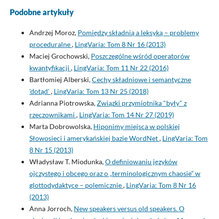
Podobne artykuły
Andrzej Moroz,
Pomiędzy składnią a leksyką – problemy
proceduralne
,
LingVaria: Tom 8 Nr 16 (2013)
Maciej Grochowski,
Poszczególne wśród operatorów
kwantyfikacji
,
LingVaria: Tom 11 Nr 22 (2016)
Bartłomiej Alberski,
Cechy składniowe i semantyczne
'dotąd'
,
LingVaria: Tom 13 Nr 25 (2018)
Adrianna Piotrowska,
Związki przymiotnika "były" z
rzeczownikami
,
LingVaria: Tom 14 Nr 27 (2019)
Marta Dobrowolska,
Hiponimy miejsca w polskiej
Słowosieci i amerykańskiej bazie WordNet
,
LingVaria: Tom
8 Nr 15 (2013)
Władysław T. Miodunka,
O definiowaniu języków
ojczystego i obcego oraz o „terminologicznym chaosie” w
glottodydaktyce – polemicznie
,
LingVaria: Tom 8 Nr 16
(2013)
Anna Jorroch,
New speakers versus old speakers. O