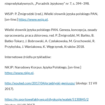
niepredykatywnych, „Poradnik Językowy” nr 7, s. 394–398.
WSJP: P. Żmigrodzki (red.), Wielki słownik języka polskiego PAN,
[on-line:]
https://www.wsjp.pl
.
Wielki słownik języka polskiego PAN. Geneza, koncepcja, zasady
opracowania, praca zbiorowa, red. P. Żmigrodzki, M. Bańko, B.
Batko-Tokarz, J. Bobrowski, A. Czelakowska, M. Grochowski, R.
Przybylska, J. Waniakowa, K. Węgrzynek, Kraków 2018.
Internetowe źródła przykładów:
NKJP: Narodowy Korpus Języka Polskiego, [on-line:]
https://www.nkjp.pl
.
http://xouted.com/2017/04/przeblyski-geniuszu/
(dostęp: 11 VII
2017).
https://m.sportowefakty.wp.pl/dyskusje/watek/5130845/2
(dostęp: 11 VII 2017).