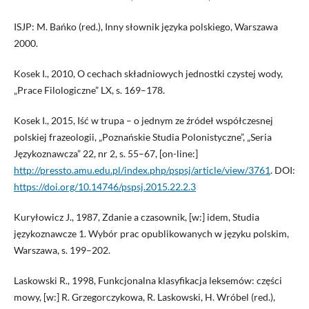
ISJP: M. Bańko (red.), Inny słownik języka polskiego, Warszawa
2000.
Kosek I., 2010, O cechach składniowych jednostki czystej wody,
„Prace Filologiczne” LX, s. 169–178.
Kosek I., 2015, Iść w trupa – o jednym ze źródeł współczesnej
polskiej frazeologii, „Poznańskie Studia Polonistyczne”, „Seria
Językoznawcza” 22, nr 2, s. 55–67, [on-line:]
http://pressto.amu.edu.pl/index.php/pspsj/article/view/3761
. DOI:
https://doi.org/10.14746/pspsj.2015.22.2.3
Kuryłowicz J., 1987, Zdanie a czasownik, [w:] idem, Studia
językoznawcze 1. Wybór prac opublikowanych w języku polskim,
Warszawa, s. 199–202.
Laskowski R., 1998, Funkcjonalna klasyfikacja leksemów: części
mowy, [w:] R. Grzegorczykowa, R. Laskowski, H. Wróbel (red.),