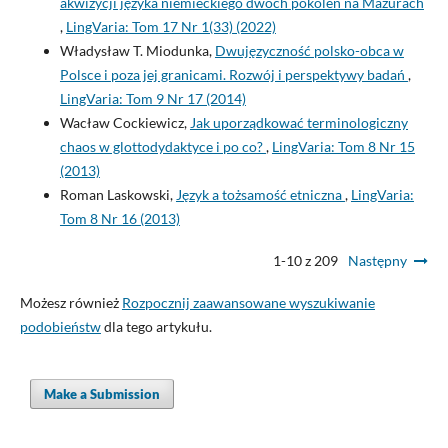
akwizycji języka niemieckiego dwóch pokoleń na Mazurach
,
LingVaria: Tom 17 Nr 1(33) (2022)
Władysław T. Miodunka,
Dwujęzyczność polsko-obca w
Polsce i poza jej granicami. Rozwój i perspektywy badań
,
LingVaria: Tom 9 Nr 17 (2014)
Wacław Cockiewicz,
Jak uporządkować terminologiczny
chaos w glottodydaktyce i po co?
,
LingVaria: Tom 8 Nr 15
(2013)
Roman Laskowski,
Język a tożsamość etniczna
,
LingVaria:
Tom 8 Nr 16 (2013)
1-10 z 209
Następny
Możesz również
Rozpocznij zaawansowane wyszukiwanie
podobieństw
dla tego artykułu.
Make a Submission