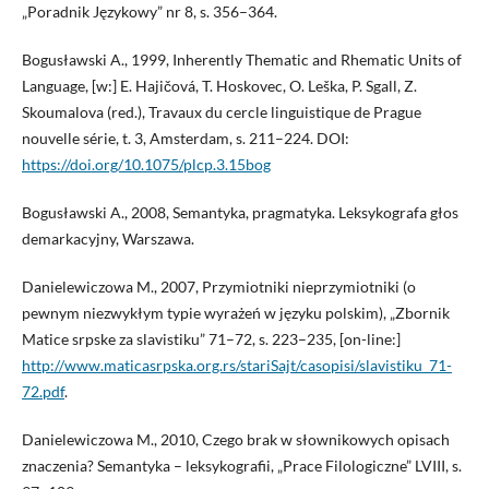
„Poradnik Językowy” nr 8, s. 356–364.
Bogusławski A., 1999, Inherently Thematic and Rhematic Units of
Language, [w:] E. Hajičová, T. Hoskovec, O. Leška, P. Sgall, Z.
Skoumalova (red.), Travaux du cercle linguistique de Prague
nouvelle série, t. 3, Amsterdam, s. 211–224. DOI:
https://doi.org/10.1075/plcp.3.15bog
Bogusławski A., 2008, Semantyka, pragmatyka. Leksykografa głos
demarkacyjny, Warszawa.
Danielewiczowa M., 2007, Przymiotniki nieprzymiotniki (o
pewnym niezwykłym typie wyrażeń w języku polskim), „Zbornik
Matice srpske za slavistiku” 71–72, s. 223–235, [on-line:]
http://www.maticasrpska.org.rs/stariSajt/casopisi/slavistiku_71-
72.pdf
.
Danielewiczowa M., 2010, Czego brak w słownikowych opisach
znaczenia? Semantyka – leksykografii, „Prace Filologiczne” LVIII, s.