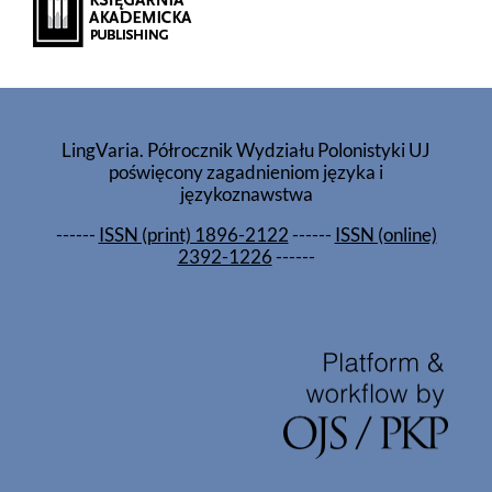
LingVaria. Półrocznik Wydziału Polonistyki UJ
poświęcony zagadnieniom języka i
językoznawstwa
------
ISSN (print) 1896-2122
------
ISSN (online)
2392-1226
------