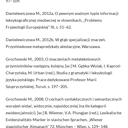
97–109.
Danielewiczowa M., 2012a, O pewnym ważnym typie informacji
leksykograficznej nieobecnej w słownikach, „Problemy
Frazeologii Europejskiej” IX, s. 51–62.
Danielewiczowa M., 2012b, W głąb specjalizacji znaczeń.
Przysłówkowe metapredykaty atestacyjne, Warszawa.
Grochowski M., 2003, O znaczeniach metatekstowych
przymiotników następny, kolejny, [w:] M. Gębka-Wolak, I. Kaproń-
Charzyńska, M. Urban (red.), Studia z gramatyki i leksykologii
języka polskiego. Prace dedykowane Profesor Marii
Szupryczyńskiej, Toruń, s. 197–205.
Grochowski M., 2008, O cechach syntaktycznych i semantycznych
wyrażeń widać, widocznie, najwidoczniej (na tle kategorii
ewidencjalności), [w:] B. Wiemer, V.A. Plungjan (red.), Lexikalische
Evidenzialitäts-Marker in slavischen Sprachen, „Wiener
slawistischer Almanach” 72, München – Wien, s. 129–148.