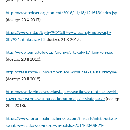
http://www.bokser.org/content/2016/11/18/124613/index.jsp
(dostęp: 20 X 2017).
https://www.kfd.pl/by-by%C4%87-w-wiecznej-motywacji-
307921.html/page-13
(dostęp: 21 X 2017).
http://www.tenisstolowy.pl/archiw/artykuly/17_kingkong.pdf
(dostęp: 20 II 2018).
http://czassiatkowki.pl/wzmocnieni-wlosi-czekaja-na-brazylie/
(dostęp: 20 II 2018).
http://www.dzielnicewroclawia.pl/czwartkowy-piotr-zarzycki-
rower-we-wroclawiu-na-co-komu-miejskie-skateparki/
(dostęp:
20 II 2018).
https://www.forum.bukmacherskie.com/threads/mistrzostwa-
swiata-w-siatkowce-mezczyzn-polska-2014-30-08-21-