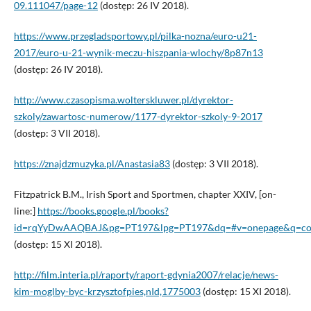
09.111047/page-12
(dostęp: 26 IV 2018).
https://www.przegladsportowy.pl/pilka-nozna/euro-u21-
2017/euro-u-21-wynik-meczu-hiszpania-wlochy/8p87n13
(dostęp: 26 IV 2018).
http://www.czasopisma.wolterskluwer.pl/dyrektor-
szkoly/zawartosc-numerow/1177-dyrektor-szkoly-9-2017
(dostęp: 3 VII 2018).
https://znajdzmuzyka.pl/Anastasia83
(dostęp: 3 VII 2018).
Fitzpatrick B.M., Irish Sport and Sportmen, chapter XXIV, [on-
line:]
https://books.google.pl/books?
id=rqYyDwAAQBAJ&pg=PT197&lpg=PT197&dq=#v=onepage&q=com
(dostęp: 15 XI 2018).
http://film.interia.pl/raporty/raport-gdynia2007/relacje/news-
kim-moglby-byc-krzysztofpies,nId,1775003
(dostęp: 15 XI 2018).