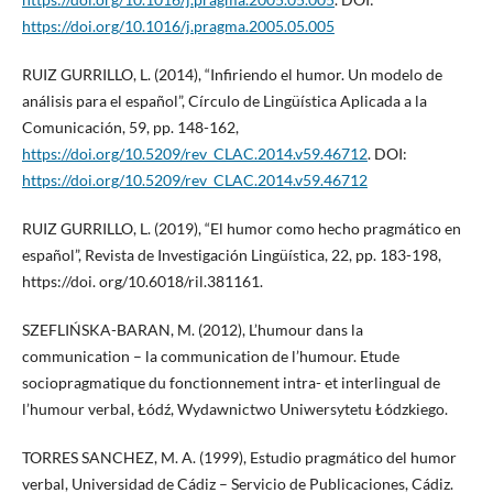
https://doi.org/10.1016/j.pragma.2005.05.005
RUIZ GURRILLO, L. (2014), “Infiriendo el humor. Un modelo de
análisis para el español”, Círculo de Lingüística Aplicada a la
Comunicación, 59, pp. 148-162,
https://doi.org/10.5209/rev_CLAC.2014.v59.46712
. DOI:
https://doi.org/10.5209/rev_CLAC.2014.v59.46712
RUIZ GURRILLO, L. (2019), “El humor como hecho pragmático en
español”, Revista de Investigación Lingüística, 22, pp. 183-198,
https://doi. org/10.6018/ril.381161.
SZEFLIŃSKA-BARAN, M. (2012), L’humour dans la
communication – la communication de l’humour. Etude
sociopragmatique du fonctionnement intra- et interlingual de
l’humour verbal, Łódź, Wydawnictwo Uniwersytetu Łódzkiego.
TORRES SANCHEZ, M. A. (1999), Estudio pragmático del humor
verbal, Universidad de Cádiz – Servicio de Publicaciones, Cádiz.