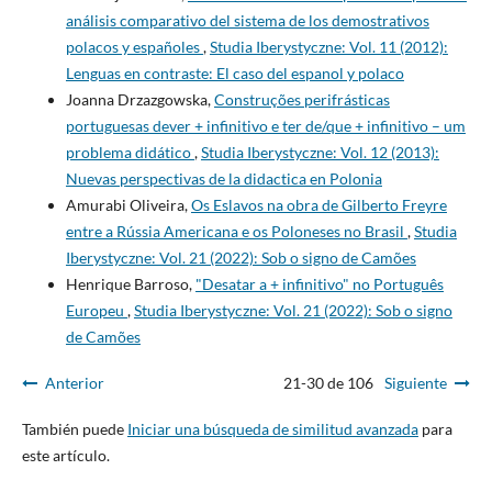
análisis comparativo del sistema de los demostrativos
polacos y españoles
,
Studia Iberystyczne: Vol. 11 (2012):
Lenguas en contraste: El caso del espanol y polaco
Joanna Drzazgowska,
Construções perifrásticas
portuguesas dever + infinitivo e ter de/que + infinitivo – um
problema didático
,
Studia Iberystyczne: Vol. 12 (2013):
Nuevas perspectivas de la didactica en Polonia
Amurabi Oliveira,
Os Eslavos na obra de Gilberto Freyre
entre a Rússia Americana e os Poloneses no Brasil
,
Studia
Iberystyczne: Vol. 21 (2022): Sob o signo de Camões
Henrique Barroso,
"Desatar a + infinitivo" no Português
Europeu
,
Studia Iberystyczne: Vol. 21 (2022): Sob o signo
de Camões
Anterior
21-30 de 106
Siguiente
También puede
Iniciar una búsqueda de similitud avanzada
para
este artículo.