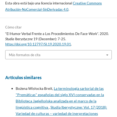
Esta obra está bajo una licencia internacional
Creative Commons
Atribución-NoComercial-SinDerivadas 4.0
.
Cómo citar
“El Humor Verbal Frente a Los Procedimientos De Face-Work”. 2020.
Studia Iberystyczne
19 (December): 7-25.
https://doi.org/10.12797/SI.19.2020.19.01
.
Más formatos de cita
Artículos similares
Bożena Wisłocka Breit,
La terminología sartorial de las
"Premáticas" españolas del siglo XVI conservadas en la
Biblioteca Jagiellońska analizada en el marco de la
lingüística cognitiva
,
Studia Iberystyczne: Vol. 17 (2018):
Variedad de culturas – variedad de inerpretaciones