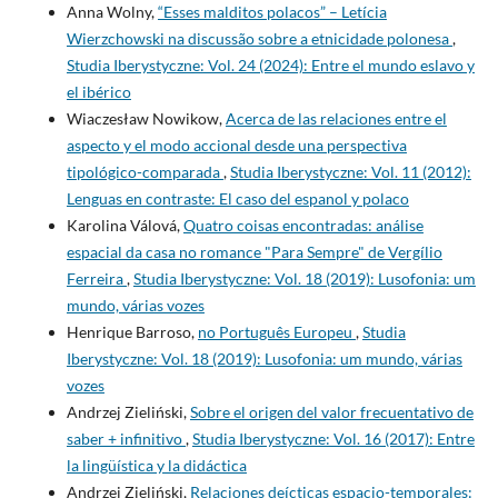
Anna Wolny,
“Esses malditos polacos” – Letícia
Wierzchowski na discussão sobre a etnicidade polonesa
,
Studia Iberystyczne: Vol. 24 (2024): Entre el mundo eslavo y
el ibérico
Wiaczesław Nowikow,
Acerca de las relaciones entre el
aspecto y el modo accional desde una perspectiva
tipológico-comparada
,
Studia Iberystyczne: Vol. 11 (2012):
Lenguas en contraste: El caso del espanol y polaco
Karolina Válová,
Quatro coisas encontradas: análise
espacial da casa no romance "Para Sempre" de Vergílio
Ferreira
,
Studia Iberystyczne: Vol. 18 (2019): Lusofonia: um
mundo, várias vozes
Henrique Barroso,
no Português Europeu
,
Studia
Iberystyczne: Vol. 18 (2019): Lusofonia: um mundo, várias
vozes
Andrzej Zieliński,
Sobre el origen del valor frecuentativo de
saber + infinitivo
,
Studia Iberystyczne: Vol. 16 (2017): Entre
la lingüística y la didáctica
Andrzej Zieliński,
Relaciones deícticas espacio-temporales: