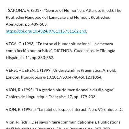
TSAKONA, V. (2017), “Genres of Humor”, en: Attardo, S. (ed.), The
Routledge Handbook of Language and Humour, Routledge,
Abingdon, pp. 489-503,
https://doi.org/10.4324/9781315731162.ch3
.
VEGA, C. (1993), “En torno al humor situacional. La amenaza
como ficción humorística”, DICENDA. Cuadernos de Filología
Hispánica, 11, pp. 333-352.
VERSCHUEREN, J. (1999), Understanding Pragmatics, Arnold,
London, htps://doi.org/10.1017/S0047404501231054.
VION, R. (1995), “La gestion pluridimensionnelle du dialogue”,
Cahiers de Linguistique Française, 17, pp. 179-203.
VION, R. (1995a), “Le sujet et l’espace interactif”, en: Véronique, D.,
Vion, R. (eds.), Des savoir-faire communicationnels, Publications
de l’Université de Provence, Aix-en-Provence, pp. 267-280.