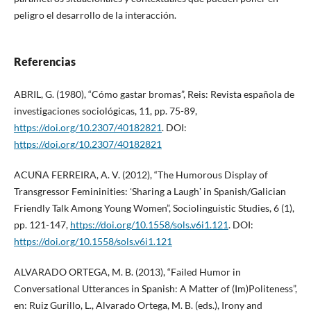
peligro el desarrollo de la interacción.
Referencias
ABRIL, G. (1980), “Cómo gastar bromas”, Reis: Revista española de
investigaciones sociológicas, 11, pp. 75-89,
https://doi.org/10.2307/40182821
. DOI:
https://doi.org/10.2307/40182821
ACUÑA FERREIRA, A. V. (2012), “The Humorous Display of
Transgressor Femininities: ʻSharing a Laughʼ in Spanish/Galician
Friendly Talk Among Young Women”, Sociolinguistic Studies, 6 (1),
pp. 121-147,
https://doi.org/10.1558/sols.v6i1.121
. DOI:
https://doi.org/10.1558/sols.v6i1.121
ALVARADO ORTEGA, M. B. (2013), “Failed Humor in
Conversational Utterances in Spanish: A Matter of (Im)Politeness”,
en: Ruiz Gurillo, L., Alvarado Ortega, M. B. (eds.), Irony and