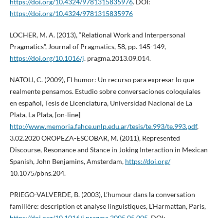
https://doi.org/10.4324/9781315835976
. DOI:
https://doi.org/10.4324/9781315835976
LOCHER, M. A. (2013), “Relational Work and Interpersonal
Pragmatics”, Journal of Pragmatics, 58, pp. 145-149,
https://doi.org/10.1016/j
. pragma.2013.09.014.
NATOLI, C. (2009), El humor: Un recurso para expresar lo que
realmente pensamos. Estudio sobre conversaciones coloquiales
en español, Tesis de Licenciatura, Universidad Nacional de La
Plata, La Plata, [on-line]
http://www.memoria.fahce.unlp.edu.ar/tesis/te.993/te.993.pdf
,
3.02.2020 OROPEZA-ESCOBAR, M. (2011), Represented
Discourse, Resonance and Stance in Joking Interaction in Mexican
Spanish, John Benjamins, Amsterdam,
https://doi.org/
10.1075/pbns.204.
PRIEGO-VALVERDE, B. (2003), L’humour dans la conversation
familière: description et analyse linguistiques, L’Harmattan, Paris,
https://doi.org/10.1016/j.pragma.2005.05.005
. DOI: