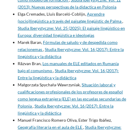
(2013): Nuevas perspectivas de la didactica en Polonia
Elga Cremades, Lluís Barceló-Coblijn,
Aprendre
(socio)lingüística a través del paisatge lingüístic de Palma
,
Studia Iberystyczne: Vol. 25 (2025): El paisaje lingüístico en
Europa: diversidad lingüística e ideologías
Marek Baran,
Fórmulas de saludo y de despedida como
relacionemas
,
Studia Iberystyczne: Vol. 16 (2017): Entre la
lingüística y la didáctica
Răzvan Bran,
Los manuales de ELE editados en Rumanía
bajo el comunismo
,
Studia Iberystyczne: Vol. 16 (2017):
Entre la lingüística y la didáctica
Małgorzata Spychała-Wawrzyniak,
Situación laboral y
cualificaciones profesionales de los profesores de español
como lengua extranjera (ELE) en las escuelas secundarias de
Polonia
,
Studia Iberystyczne: Vol. 16 (2017): Entre la
lingüística y la didáctica
Manuel Francisco Romero Oliva, Ester Trigo Ibáñez,
Geografía literaria en el aula de ELE
,
Studia Iberystyczne: