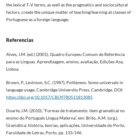
the lexical T‑V terms, as well as the pragmatics and sociocultural
factors, create the unique matter of teaching/learning at classes of
Portuguese as a foreign language.
Referencias
Alves, J.M. (ed.) (2001), Quadro Europeu Comum de Referência
para as Línguas. Aprendizagem, ensino, avaliação, Edições Asa,
Lisboa.
Brown, P., Levinson, S.C. (1987), Politeness: Some universals in
language usage, Cambridge University Press, Cambridge. DOI:
https://doi.org/10.1017/CBO9780511813085
Duarte, I.M. (2010), “Formas de tratamento: item gramatical no
ensino do Português Língua Materna”, em: Brito, A.M. (org.),
Gramática: história, teorias, aplicações, Universidade do Porto,
Faculdade de Letras, Porto, pp. 133‑146.