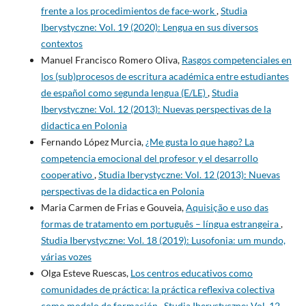
frente a los procedimientos de face-work
,
Studia
Iberystyczne: Vol. 19 (2020): Lengua en sus diversos
contextos
Manuel Francisco Romero Oliva,
Rasgos competenciales en
los (sub)procesos de escritura académica entre estudiantes
de español como segunda lengua (E/LE)
,
Studia
Iberystyczne: Vol. 12 (2013): Nuevas perspectivas de la
didactica en Polonia
Fernando López Murcia,
¿Me gusta lo que hago? La
competencia emocional del profesor y el desarrollo
cooperativo
,
Studia Iberystyczne: Vol. 12 (2013): Nuevas
perspectivas de la didactica en Polonia
Maria Carmen de Frias e Gouveia,
Aquisição e uso das
formas de tratamento em português – língua estrangeira
,
Studia Iberystyczne: Vol. 18 (2019): Lusofonia: um mundo,
várias vozes
Olga Esteve Ruescas,
Los centros educativos como
comunidades de práctica: la práctica reflexiva colectiva
como modelo de formación
,
Studia Iberystyczne: Vol. 12