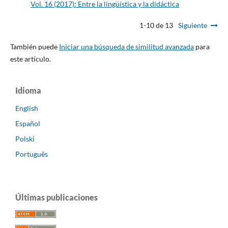
Vol. 16 (2017): Entre la lingüística y la didáctica
1-10 de 13
Siguiente
También puede
Iniciar una búsqueda de similitud avanzada
para
este artículo.
Idioma
English
Español
Polski
Português
Últimas publicaciones