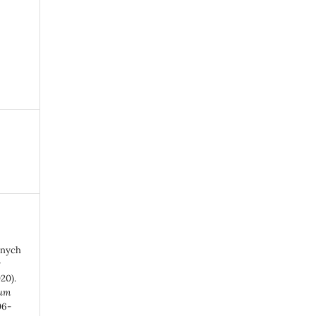
znych
y
20).
eum
06-