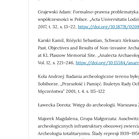
Grajewski Adam: Formalno-prawna problematyka 
współczesności w Polsce. „Acta Universitatis Lodzi
2017, t. 32, s. 13–22,
https://doi.org/10.18778/020
Karski Kamil, Różycki Sebastian, Schwarz Aleksa
Past. Objectives and Results of Non-invasive Arch
at KL Plaszow Memorial Site. „Analecta Archaeolog
Vol. 12, s. 221–246,
https://doi.org/10.15584/anarre
Kola Andrzej: Badania archeologiczne terenu był
Sobiborze. „Przeszłość i Pamięć. Biuletyn Rady Oc
Męczeństwa” 2001, t. 4. s. 115–122
Ławecka Dorota: Wstęp do archeologii. Warszawa 
Majorek Magdalena, Grupa Małgorzata: Auschwitz 
archeologicznych infrastruktury obozowej zwierci
Archeologia totalitaryzmu. Ślady represji 1939–195