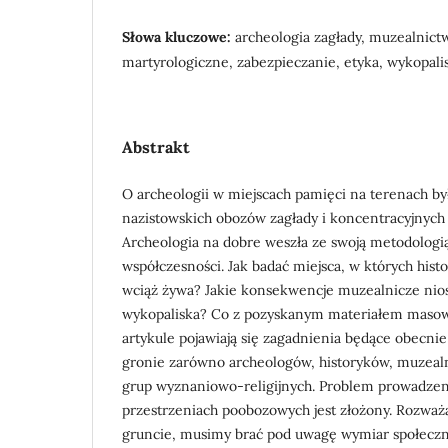
Słowa kluczowe:
archeologia zagłady, muzealnictw
martyrologiczne, zabezpieczanie, etyka, wykopali
Abstrakt
O archeologii w miejscach pamięci na terenach b
nazistowskich obozów zagłady i koncentracyjnych p
Archeologia na dobre weszła ze swoją metodologi
współczesności. Jak badać miejsca, w których histor
wciąż żywa? Jakie konsekwencje muzealnicze nios
wykopaliska? Co z pozyskanym materiałem maso
artykule pojawiają się zagadnienia będące obecni
gronie zarówno archeologów, historyków, muzealni
grup wyznaniowo-religijnych. Problem prowadzen
przestrzeniach poobozowych jest złożony. Rozważ
gruncie, musimy brać pod uwagę wymiar społeczny