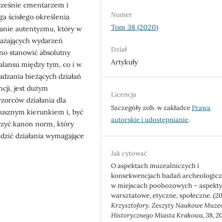
cześnie cmentarzem i
Numer
a ścisłego określenia
Tom 38 (2020)
wanie autentyzmu, który w
rażających wydarzeń
Dział
nno stanowić absolutny
Artykuły
balansu między tym, co i w
adzania bieżących działań
cji, jest dużym
Licencja
orców działania dla
Szczegóły zob. w zakładce
Prawa
słusznym kierunkiem i, być
autorskie i udostępnianie
.
orzyć kanon norm, który
dzić działania wymagające
Jak cytować
O aspektach muzealniczych i
konsekwencjach badań archeologic
w miejscach poobozowych – aspekt
warsztatowe, etyczne, społeczne. (20
Krzysztofory. Zeszyty Naukowe Muz
Historycznego Miasta Krakowa
,
38
, 2