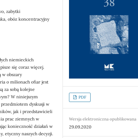
o, zabytki
ska, obóz koncentracyjny
yłych niemieckich
isze się coraz więcej.
ą w obszary
ia o milionach ofiar jest
ą za sobą kolejne
wym? W niniejszym
PDF
e przedmiotem dyskusji w
ków, jak i przedstawicieli
ia prac ziemnych w
Wersja elektroniczna opublikowana
ając konieczność działań w
29.09.2020
, etyczny naszych decyzji.