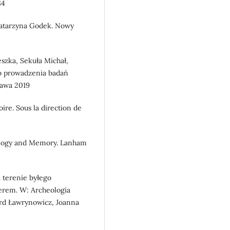
84
Katarzyna Godek. Nowy
szka, Sekuła Michał,
do prowadzenia badań
zawa 2019
oire. Sous la direction de
eology and Memory. Lanham
 terenie byłego
erem. W: Archeologia
ierd Ławrynowicz, Joanna