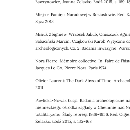
Ławrynowicz, Joanna Żelazko. Łódź 2015, s. 169–1
Miejsce Pamięci Narodowej w Rdziostowie. Red. 
Sącz 2013
Misiuk Zbigniew, Wrzosek Jakub, Oniszczuk Agnie
Sabaciński Marcin, Czajkowski Karol: Wytyczne 
archeologicznych. Cz. 2. Badania inwazyjne. Wars
Nora Pierre: Mémoire collective. In: Faire de l’hist
Jacques Le Go, Pierre Nora. Paris 1974
Olivier Laurent: The Dark Abyss of Time: Archa
2011
Pawlicka-Nowak Łucja: Badania archeologiczne na
niemieckiego ośrodka zagłady w Chełmnie nad N
totalitaryzmu. Ślady represji 1939–1956. Red. Olg
Żelazko. Łódź 2015, s. 135–168