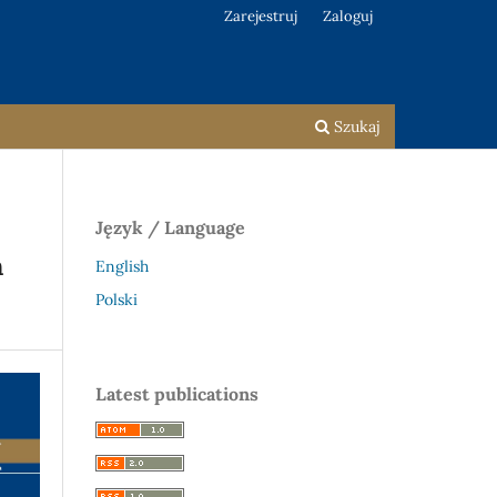
Zarejestruj
Zaloguj
Szukaj
Język / Language
h
English
Polski
Latest publications