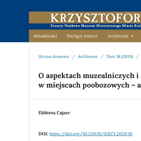
Aktualności
Bieżący numer
Archiwum
Strona domowa
/
Archiwum
/
Tom 38 (2020)
/
O aspektach muzealniczych i
w miejscach poobozowych – a
Elżbieta Cajzer
DOI:
https://doi.org/10.32030/KRZY.2020.10