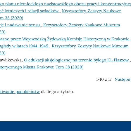
o planu niemieckiego nazistowskiego obozu pracy i koncentracyjne
ć lotniczych i relacji świadków
,
Krzysztofory. Zeszyty Naukowe
m 38 (2020)
acje i nadawanie sensu
,
Krzysztofory. Zeszyty Naukowe Muzeum
20)
ebrane przez Wojewódzką Żydowską Komisję Historyczną w Krakowie
głady w latach 1944–1949
,
Krzysztofory. Zeszyty Naukowe Muzeum
20)
 Pawlikowska,
O edukacji aksjologicznej na terenie byłego KL Plaszow
,
torycznego Miasta Krakowa: Tom 38 (2020)
1-10 z 17
Następn
kiwanie podobieństw
dla tego artykułu.