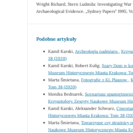
Wright Richard, Stern Ludmila: Investigating War
Archaeological Evidence. „Sydney Papers” 1995, Vol
Podobne artykuły
Kamil Karski,
Archeologia nadmiaru
,
Krzys
38 (2020)
Kamil Karski, Robert Kulig,
Szary Dom w ko
Muzeum Historycznego Miasta Krakowa: To
Marta Śmietana,
Fotografie z KL Plaszow
,
K
Tom 38 (2020)
Monika Bednarek,
Scenariusz upamiętnieni
Krzysztofory. Zeszyty Naukowe Muzeum His
Kamil Karski, Aleksander Schwarz,
Cmentar
Historycznego Miasta Krakowa: Tom 38 (20
Marta Śmietana,
Towarzysze czy strażnicy
Naukowe Muzeum Historycznego Miasta Kr