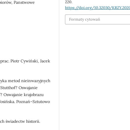
220.
Zbiorów, Panstwowe
https://doi.org/10.32030/KRZY.2020
Formaty cytowań
prac. Piotr Cywiński, Jacek
tyka metod nieinwazyjnych
Stutthof? Oswajanie
f? Oswajanie krajobrazu
Wosińska. Poznań–Sztutowo
h świadectw historii.