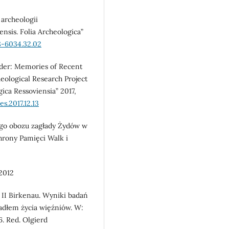
archeologii
ensis. Folia Archeologica”
8-6034.32.02
nder: Memories of Recent
aeological Research Project
ica Ressoviensia” 2017,
s.2017.12.13
ego obozu zagłady Żydów w
hrony Pamięci Walk i
2012
II Birkenau. Wyniki badań
adłem życia więźniów. W:
6. Red. Olgierd