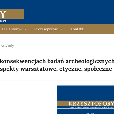
Dla Autorów
O czasopiśmie
Kontakt
Artykuły
 konsekwencjach badań archeologicznyc
spekty warsztatowe, etyczne, społeczne