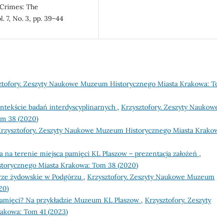
 Crimes: The
. 7, No. 3, pp. 39–44
ztofory. Zeszyty Naukowe Muzeum Historycznego Miasta Krakowa: 
ntekście badań interdyscyplinarnych
,
Krzysztofory. Zeszyty Naukow
m 38 (2020)
rzysztofory. Zeszyty Naukowe Muzeum Historycznego Miasta Krako
a na terenie miejsca pamięci KL Plaszow – prezentacja założeń
,
torycznego Miasta Krakowa: Tom 38 (2020)
ze żydowskie w Podgórzu
,
Krzysztofory. Zeszyty Naukowe Muzeum
20)
 pamięci? Na przykładzie Muzeum KL Plaszow
,
Krzysztofory. Zeszyty
akowa: Tom 41 (2023)