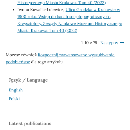
Historycznego Miasta Krakowa: Tom 40 (2022)
Iwona Kawalla-Lulewicz,
Ulica Grodzka w Krakowie w
1900 roku. Wstęp do badań socjotopograficznych
,
Krzysztofory. Zeszyty Naukowe Muzeum Historycznego
Miasta Krakowa: Tom 40 (2022)
1-10 z 75
Następny
Możesz również
Rozpocznij zaawansowane wyszukiwanie
podobieństw
dla tego artykułu.
Język / Language
English
Polski
Latest publications