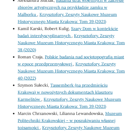
Aleksandra Siuciak,
Badania strat wojennych w zakresie
zbiorów artystycznych na przykładzie zamku w
Malborku
,
Krzysztofory. Zeszyty Naukowe Muzeum
Historycznego Miasta Krakowa: Tom 39 (2021)
Kamil Karski, Robert Kulig,
Szary Dom w kontekście
badań interdyscyplinarnych
,
Krzysztofory. Zeszyty
Naukowe Muzeum Historycznego Miasta Krakowa: Tom
38 (2020)
Roman Czaja,
Polskie badania nad socjotopografią miast
w epoce przedprzemysłowej
,
Krzysztofory. Zeszyty
Naukowe Muzeum Historycznego Miasta Krakowa: Tom
40 (2022)
Szymon Sułecki,
Tassemberk (na przedmieściu
Krakowa) w nowożytnych dokumentach klasztoru
Karmelitów
,
Krzysztofory. Zeszyty Naukowe Muzeum
Historycznego Miasta Krakowa: Tom 39 (2021)
Marcin Chrzanowski, Lilianna Lewandowska,
Muzeum
Politechniki Krakowskiej – w poszukiwaniu własnej
tożsamości
,
Krzysztofory. Zeszyty Naukowe Muzeum