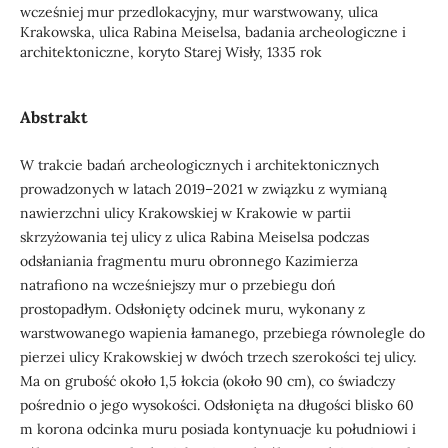
wcześniej mur przedlokacyjny, mur warstwowany, ulica
Krakowska, ulica Rabina Meiselsa, badania archeologiczne i
architektoniczne, koryto Starej Wisły, 1335 rok
Abstrakt
W trakcie badań archeologicznych i architektonicznych
prowadzonych w latach 2019–2021 w związku z wymianą
nawierzchni ulicy Krakowskiej w Krakowie w partii
skrzyżowania tej ulicy z ulica Rabina Meiselsa podczas
odsłaniania fragmentu muru obronnego Kazimierza
natrafiono na wcześniejszy mur o przebiegu doń
prostopadłym. Odsłonięty odcinek muru, wykonany z
warstwowanego wapienia łamanego, przebiega równolegle do
pierzei ulicy Krakowskiej w dwóch trzech szerokości tej ulicy.
Ma on grubość około 1,5 łokcia (około 90 cm), co świadczy
pośrednio o jego wysokości. Odsłonięta na długości blisko 60
m korona odcinka muru posiada kontynuacje ku południowi i