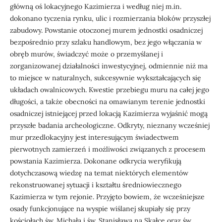
główną oś lokacyjnego Kazimierza i według niej m.in.
dokonano tyczenia rynku, ulic i rozmierzania bloków przyszłej
zabudowy. Powstanie otoczonej murem jednostki osadniczej
bezpośrednio przy szlaku handlowym, bez jego włączania w
obręb murów, świadczyć może o przemyślanej i
zorganizowanej działalności inwestycyjnej, odmiennie niż ma
to miejsce w naturalnych, sukcesywnie wykształcających się
układach owalnicowych. Kwestie przebiegu muru na całej jego
długości, a także obecności na omawianym terenie jednostki
osadniczej istniejącej przed lokacją Kazimierza wyjaśnić mogą
przyszłe badania archeologiczne. Odkryty, nieznany wcześniej
mur przedlokacyjny jest interesującym świadectwem
pierwotnych zamierzeń i możliwości związanych z procesem
powstania Kazimierza. Dokonane odkrycia weryfikują
dotychczasową wiedzę na temat niektórych elementów
rekonstruowanej sytuacji i kształtu średniowiecznego
Kazimierza w tym rejonie. Przyjęto bowiem, że wcześniejsze
osady funkcjonujące na wyspie wiślanej skupiały się przy
kościołach św. Michała i św. Stanisława na Skałce oraz św.