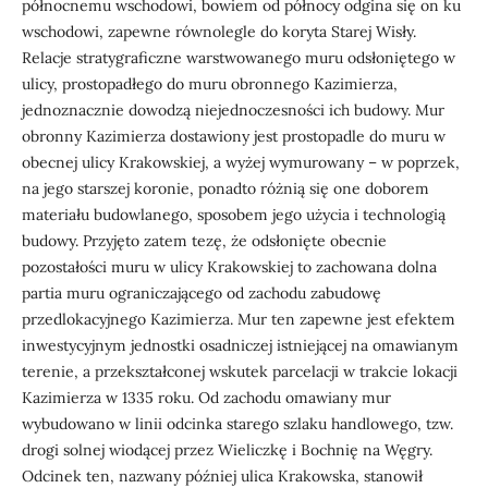
północnemu wschodowi, bowiem od północy odgina się on ku
wschodowi, zapewne równolegle do koryta Starej Wisły.
Relacje stratygraficzne warstwowanego muru odsłoniętego w
ulicy, prostopadłego do muru obronnego Kazimierza,
jednoznacznie dowodzą niejednoczesności ich budowy. Mur
obronny Kazimierza dostawiony jest prostopadle do muru w
obecnej ulicy Krakowskiej, a wyżej wymurowany – w poprzek,
na jego starszej koronie, ponadto różnią się one doborem
materiału budowlanego, sposobem jego użycia i technologią
budowy. Przyjęto zatem tezę, że odsłonięte obecnie
pozostałości muru w ulicy Krakowskiej to zachowana dolna
partia muru ograniczającego od zachodu zabudowę
przedlokacyjnego Kazimierza. Mur ten zapewne jest efektem
inwestycyjnym jednostki osadniczej istniejącej na omawianym
terenie, a przekształconej wskutek parcelacji w trakcie lokacji
Kazimierza w 1335 roku. Od zachodu omawiany mur
wybudowano w linii odcinka starego szlaku handlowego, tzw.
drogi solnej wiodącej przez Wieliczkę i Bochnię na Węgry.
Odcinek ten, nazwany później ulica Krakowska, stanowił