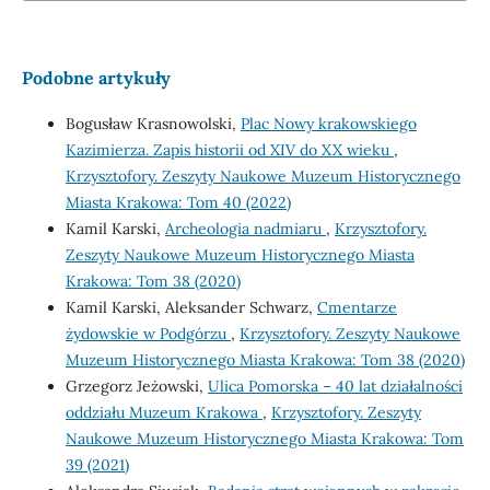
Podobne artykuły
Bogusław Krasnowolski,
Plac Nowy krakowskiego
Kazimierza. Zapis historii od XIV do XX wieku
,
Krzysztofory. Zeszyty Naukowe Muzeum Historycznego
Miasta Krakowa: Tom 40 (2022)
Kamil Karski,
Archeologia nadmiaru
,
Krzysztofory.
Zeszyty Naukowe Muzeum Historycznego Miasta
Krakowa: Tom 38 (2020)
Kamil Karski, Aleksander Schwarz,
Cmentarze
żydowskie w Podgórzu
,
Krzysztofory. Zeszyty Naukowe
Muzeum Historycznego Miasta Krakowa: Tom 38 (2020)
Grzegorz Jeżowski,
Ulica Pomorska – 40 lat działalności
oddziału Muzeum Krakowa
,
Krzysztofory. Zeszyty
Naukowe Muzeum Historycznego Miasta Krakowa: Tom
39 (2021)